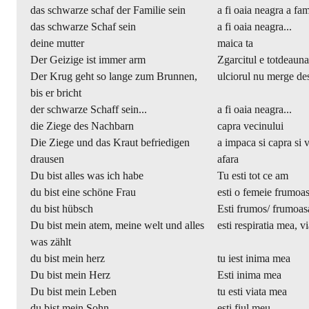
das schwarze schaf der Familie sein
a fi oaia neagra a fam
das schwarze Schaf sein
a fi oaia neagra...
deine mutter
maica ta
Der Geizige ist immer arm
Zgarcitul e totdeauna
Der Krug geht so lange zum Brunnen,
ulciorul nu merge des
bis er bricht
der schwarze Schaff sein...
a fi oaia neagra...
die Ziege des Nachbarn
capra vecinului
Die Ziege und das Kraut befriedigen
a impaca si capra si 
drausen
afara
Du bist alles was ich habe
Tu esti tot ce am
du bist eine schöne Frau
esti o femeie frumoa
du bist hübsch
Esti frumos/ frumoas
Du bist mein atem, meine welt und alles
esti respiratia mea, v
was zählt
du bist mein herz
tu iest inima mea
Du bist mein Herz
Esti inima mea
Du bist mein Leben
tu esti viata mea
du bist mein Sohn
esti fiul meu