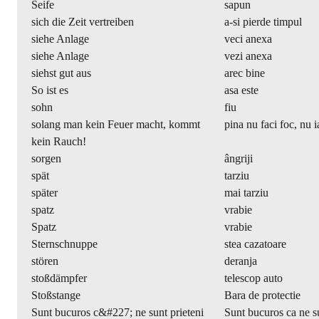
Seife
sapun
sich die Zeit vertreiben
a-si pierde timpul
siehe Anlage
veci anexa
siehe Anlage
vezi anexa
siehst gut aus
arec bine
So ist es
asa este
sohn
fiu
solang man kein Feuer macht, kommt
pina nu faci foc, nu 
kein Rauch!
sorgen
ângriji
spät
tarziu
später
mai tarziu
spatz
vrabie
Spatz
vrabie
Sternschnuppe
stea cazatoare
stören
deranja
stoßdämpfer
telescop auto
Stoßstange
Bara de protectie
Sunt bucuros c&#227; ne sunt prieteni
Sunt bucuros ca ne su