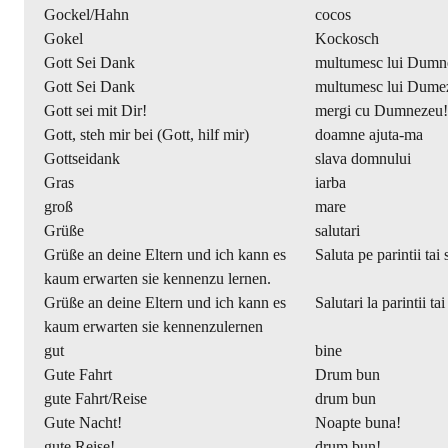
Gockel/Hahn
cocos
Gokel
Kockosch
Gott Sei Dank
multumesc lui Dumn
Gott Sei Dank
multumesc lui Dume
Gott sei mit Dir!
mergi cu Dumnezeu!
Gott, steh mir bei (Gott, hilf mir)
doamne ajuta-ma
Gottseidank
slava domnului
Gras
iarba
groß
mare
Grüße
salutari
Grüße an deine Eltern und ich kann es
Saluta pe parintii tai
kaum erwarten sie kennenzu lernen.
Grüße an deine Eltern und ich kann es
Salutari la parintii ta
kaum erwarten sie kennenzulernen
gut
bine
Gute Fahrt
Drum bun
gute Fahrt/Reise
drum bun
Gute Nacht!
Noapte buna!
gute Reise!
drum bun!