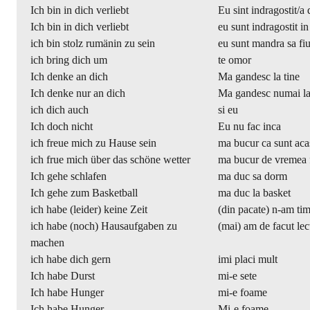
Ich bin in dich verliebt
Eu sint indragostit/a 
Ich bin in dich verliebt
eu sunt indragostit in
ich bin stolz rumänin zu sein
eu sunt mandra sa fi
ich bring dich um
te omor
Ich denke an dich
Ma gandesc la tine
Ich denke nur an dich
Ma gandesc numai la
ich dich auch
si eu
Ich doch nicht
Eu nu fac inca
ich freue mich zu Hause sein
ma bucur ca sunt aca
ich frue mich über das schöne wetter
ma bucur de vremea
Ich gehe schlafen
ma duc sa dorm
Ich gehe zum Basketball
ma duc la basket
ich habe (leider) keine Zeit
(din pacate) n-am ti
ich habe (noch) Hausaufgaben zu
(mai) am de facut lec
machen
ich habe dich gern
imi placi mult
Ich habe Durst
mi-e sete
Ich habe Hunger
mi-e foame
Ich habe Hunger.
Mi-e foame.