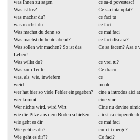
was Ihnen zu sagen
ce sa-ti povestesc!
Was ist los?
Ce s-a intamplat?
was machsr du?
ce faci tu
was machst du
ce faci
Was machst du denn so
ce mai faci
Was machst du heute abend?
ce faci diseara?
Was sollen wir machen? So ist das
Ce sa facem? Asa e v
Leben!
Was willst du?
ce vrei tu?
Was zum Teufel
Ce dracu
was, als, wie, inwiefern
ce
weich
moale
wer hat hier so viele Fehler eingegeben?
cine a introdus aici at
wer kommt
cine vine
Wer nichts wird, wird Wirt
Cine nu devine nimi
wie die Pilze aus dem Boden schießen
a iesi ca ciupercile d
wie geht es dir
ce mai faci
Wie geht es dir?
cum iti merge?
Wie geht es dir??
Ce faci?