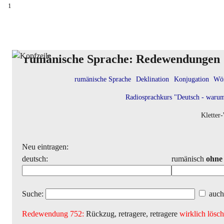
1
rumänische Sprache: Redewendungen
rumänische Sprache
Deklination
Konjugation
Wör
Radiosprachkurs "Deutsch - warum
Kletter
Neu eintragen:
deutsch:
rumänisch
ohne
Suche:
auch
Redewendung 752:
Rückzug, retragere, retragere
wirklich lösc