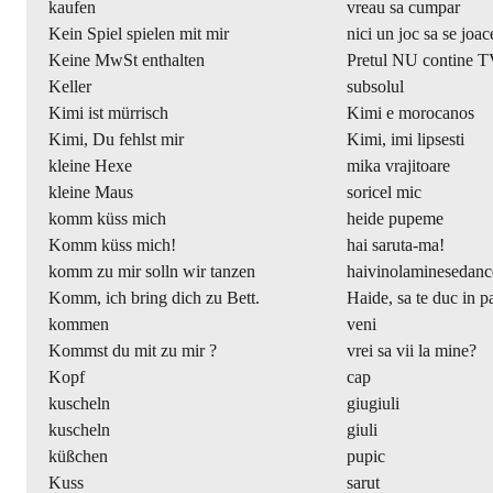
kaufen
vreau sa cumpar
Kein Spiel spielen mit mir
nici un joc sa se joa
Keine MwSt enthalten
Pretul NU contine 
Keller
subsolul
Kimi ist mürrisch
Kimi e morocanos
Kimi, Du fehlst mir
Kimi, imi lipsesti
kleine Hexe
mika vrajitoare
kleine Maus
soricel mic
komm küss mich
heide pupeme
Komm küss mich!
hai saruta-ma!
komm zu mir solln wir tanzen
haivinolaminesedan
Komm, ich bring dich zu Bett.
Haide, sa te duc in pa
kommen
veni
Kommst du mit zu mir ?
vrei sa vii la mine?
Kopf
cap
kuscheln
giugiuli
kuscheln
giuli
küßchen
pupic
Kuss
sarut