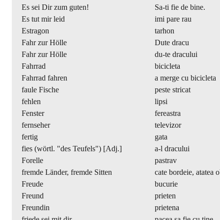
Es sei Dir zum guten!
Sa-ti fie de bine.
Es tut mir leid
imi pare rau
Estragon
tarhon
Fahr zur Hölle
Dute dracu
Fahr zur Hölle
du-te dracului
Fahrrad
bicicleta
Fahrrad fahren
a merge cu bicicleta
faule Fische
peste stricat
fehlen
lipsi
Fenster
fereastra
fernseher
televizor
fertig
gata
fies (wörtl. "des Teufels") [Adj.]
a-l dracului
Forelle
pastrav
fremde Länder, fremde Sitten
cate bordeie, atatea o
Freude
bucurie
Freund
prieten
Freundin
prietena
friede sei mit dir
pacea sa fie cu tine