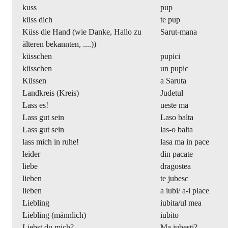
kuss
pup
küss dich
te pup
Küss die Hand (wie Danke, Hallo zu
Sarut-mana
älteren bekannten, ....))
küsschen
pupici
küsschen
un pupic
Küssen
a Saruta
Landkreis (Kreis)
Judetul
Lass es!
ueste ma
Lass gut sein
Laso balta
Lass gut sein
las-o balta
lass mich in ruhe!
lasa ma in pace
leider
din pacate
liebe
dragostea
lieben
te jubesc
lieben
a iubi/ a-i place
Liebling
iubita/ul mea
Liebling (männlich)
iubito
Liebst du mich?
Ma iubesti?