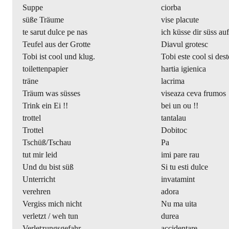
Suppe
ciorba
süße Träume
vise placute
te sarut dulce pe nas
ich küsse dir süss auf
Teufel aus der Grotte
Diavul grotesc
Tobi ist cool und klug.
Tobi este cool si dest
toilettenpapier
hartia igienica
träne
lacrima
Träum was süsses
viseaza ceva frumos
Trink ein Ei !!
bei un ou !!
trottel
tantalau
Trottel
Dobitoc
Tschüß/Tschau
Pa
tut mir leid
imi pare rau
Und du bist süß
Si tu esti dulce
Unterricht
invatamint
verehren
adora
Vergiss mich nicht
Nu ma uita
verletzt / weh tun
durea
Verletzungsgefahr
accidentare