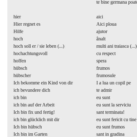
te bine germana poa
hier
aici
Hier regnet es
Aici ploua
Hilfe
ajutor
hoch
ânalt
hoch soll er / sie leben (...)
multi ani traiasca (...)
hochachtungsvoll
cu respect
hoffen
spera
hübsch
frumos
hübscher
frumosule
Ich bekomme ein Kind von dir
I a lua un copil pe
ich bevundere dich
te admir
ich bin
eu sunt
ich bin auf der Arbeit
eu sunt la serviciu
Ich bin fix und fertig!
sant terminata!
ich bin glücklich mit dir
eu sunt fericit cu tine
Ich bin hübsch
eu sunt frumos
Ich bin im Garten
sant in gradina