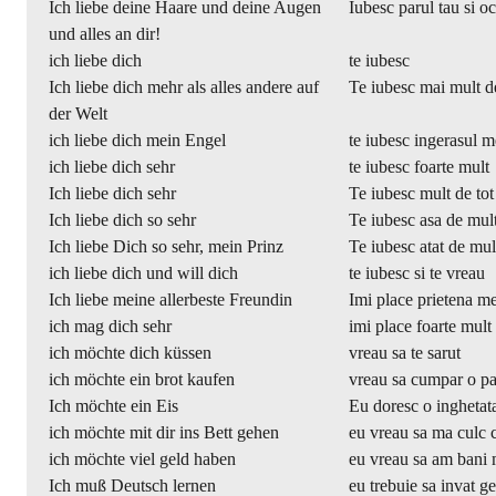
Ich liebe deine Haare und deine Augen
Iubesc parul tau si ochi
und alles an dir!
ich liebe dich
te iubesc
Ich liebe dich mehr als alles andere auf
Te iubesc mai mult d
der Welt
ich liebe dich mein Engel
te iubesc ingerasul 
ich liebe dich sehr
te iubesc foarte mult
Ich liebe dich sehr
Te iubesc mult de tot
Ich liebe dich so sehr
Te iubesc asa de mul
Ich liebe Dich so sehr, mein Prinz
Te iubesc atat de mul
ich liebe dich und will dich
te iubesc si te vreau
Ich liebe meine allerbeste Freundin
Imi place prietena m
ich mag dich sehr
imi place foarte mult
ich möchte dich küssen
vreau sa te sarut
ich möchte ein brot kaufen
vreau sa cumpar o pa
Ich möchte ein Eis
Eu doresc o inghetat
ich möchte mit dir ins Bett gehen
eu vreau sa ma culc c
ich möchte viel geld haben
eu vreau sa am bani 
Ich muß Deutsch lernen
eu trebuie sa invat 