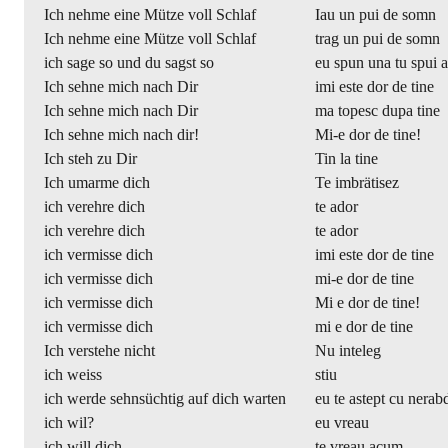
Ich nehme eine Mütze voll Schlaf
Iau un pui de somn
Ich nehme eine Mütze voll Schlaf
trag un pui de somn
ich sage so und du sagst so
eu spun una tu spui a
Ich sehne mich nach Dir
imi este dor de tine
Ich sehne mich nach Dir
ma topesc dupa tine
Ich sehne mich nach dir!
Mi-e dor de tine!
Ich steh zu Dir
Tin la tine
Ich umarme dich
Te imbrätisez
ich verehre dich
te ador
ich verehre dich
te ador
ich vermisse dich
imi este dor de tine
ich vermisse dich
mi-e dor de tine
ich vermisse dich
Mi e dor de tine!
ich vermisse dich
mi e dor de tine
Ich verstehe nicht
Nu inteleg
ich weiss
stiu
ich werde sehnsüchtig auf dich warten
eu te astept cu nerab
ich wil?
eu vreau
ich will dich
te vreau acum