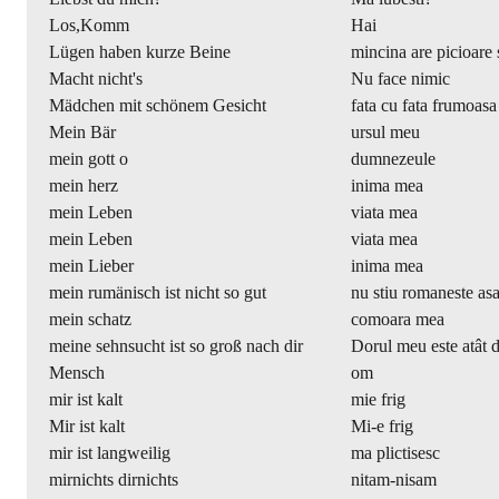
Los,Komm
Hai
Lügen haben kurze Beine
mincina are picioare 
Macht nicht's
Nu face nimic
Mädchen mit schönem Gesicht
fata cu fata frumoasa
Mein Bär
ursul meu
mein gott o
dumnezeule
mein herz
inima mea
mein Leben
viata mea
mein Leben
viata mea
mein Lieber
inima mea
mein rumänisch ist nicht so gut
nu stiu romaneste asa
mein schatz
comoara mea
meine sehnsucht ist so groß nach dir
Dorul meu este atât d
Mensch
om
mir ist kalt
mie frig
Mir ist kalt
Mi-e frig
mir ist langweilig
ma plictisesc
mirnichts dirnichts
nitam-nisam