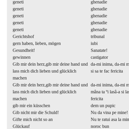
geneti
ghenadie
geneti
ghenadie
geneti
ghenadie
geneti
ghenadie
geneti
ghenadie
Gerichtshof
tribunal
gern haben, lieben, mögen
iubi
Gesundheit!
Sanatate!
gewinnen
castigator
Gib mir dein herz,gib mir deine hand und
da-mi inima, da-mi mi
lass mich dich lieben und glücklich
si sa te fac fericita
machen
Gib mir dein herz,gib mir deine hand und
da-mi inima, da-mi m
lass mich dich lieben und glücklich
mâna ta ºi lasâ-a si la
machen
fericita
gib mir ein küsschen
dem un pupic
Gib nicht mir die Schuld!
Nu da vina pe mine!
Gifte mich nicht so an
Nu te ratui asa la mi
Glückauf
noroc bun