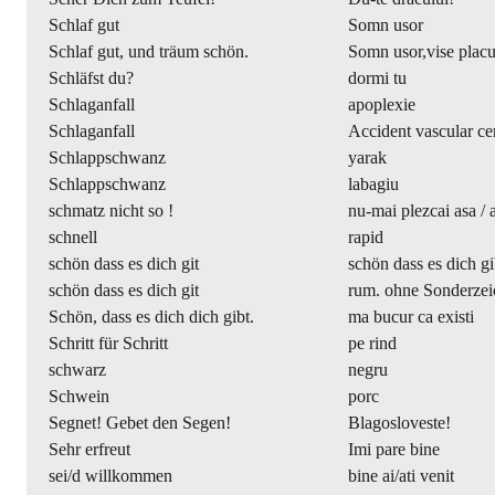
Schlaf gut
Somn usor
Schlaf gut, und träum schön.
Somn usor,vise placu
Schläfst du?
dormi tu
Schlaganfall
apoplexie
Schlaganfall
Accident vascular ce
Schlappschwanz
yarak
Schlappschwanz
labagiu
schmatz nicht so !
nu-mai plezcai asa / at
schnell
rapid
schön dass es dich git
schön dass es dich gi
schön dass es dich git
rum. ohne Sonderzei
Schön, dass es dich dich gibt.
ma bucur ca existi
Schritt für Schritt
pe rind
schwarz
negru
Schwein
porc
Segnet! Gebet den Segen!
Blagosloveste!
Sehr erfreut
Imi pare bine
sei/d willkommen
bine ai/ati venit