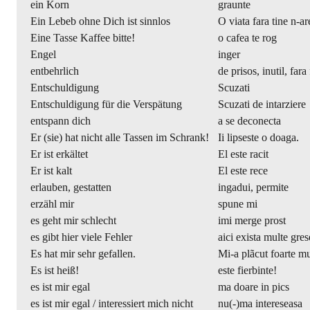
ein Korn
graunte
Ein Lebeb ohne Dich ist sinnlos
O viata fara tine n-are
Eine Tasse Kaffee bitte!
o cafea te rog
Engel
inger
entbehrlich
de prisos, inutil, fara
Entschuldigung
Scuzati
Entschuldigung für die Verspätung
Scuzati de intarziere
entspann dich
a se deconecta
Er (sie) hat nicht alle Tassen im Schrank!
Ii lipseste o doaga.
Er ist erkältet
El este racit
Er ist kalt
El este rece
erlauben, gestatten
ingadui, permite
erzähl mir
spune mi
es geht mir schlecht
imi merge prost
es gibt hier viele Fehler
aici exista multe gres
Es hat mir sehr gefallen.
Mi-a plãcut foarte mu
Es ist heiß!
este fierbinte!
es ist mir egal
ma doare in pics
es ist mir egal / interessiert mich nicht
nu(-)ma intereseasa