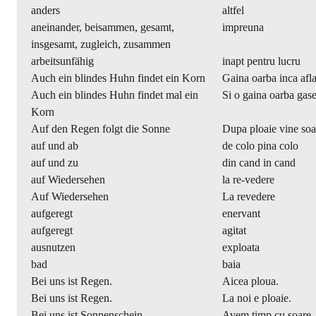
anders
altfel
aneinander, beisammen, gesamt,
impreuna
insgesamt, zugleich, zusammen
arbeitsunfähig
inapt pentru lucru
Auch ein blindes Huhn findet ein Korn
Gaina oarba inca afla
Auch ein blindes Huhn findet mal ein
Si o gaina oarba gase
Korn
Auf den Regen folgt die Sonne
Dupa ploaie vine soa
auf und ab
de colo pina colo
auf und zu
din cand in cand
auf Wiedersehen
la re-vedere
Auf Wiedersehen
La revedere
aufgeregt
enervant
aufgeregt
agitat
ausnutzen
exploata
bad
baia
Bei uns ist Regen.
Aicea ploua.
Bei uns ist Regen.
La noi e ploaie.
Bei uns ist Sonnenschein.
Avem timp cu soare.