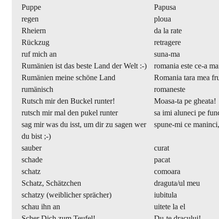
Puppe
Papusa
regen
ploua
Rheiern
da la rate
Rückzug
retragere
ruf mich an
suna-ma
Rumänien ist das beste Land der Welt :-)
romania este ce-a mai
Rumänien meine schöne Land
Romania tara mea f
rumänisch
romaneste
Rutsch mir den Buckel runter!
Moasa-ta pe gheata!
rutsch mir mal den pukel runter
sa imi aluneci pe fun
sag mir was du isst, um dir zu sagen wer
spune-mi ce maninci, 
du bist ;-)
sauber
curat
schade
pacat
schatz
comoara
Schatz, Schätzchen
draguta/ul meu
schatzy (weiblicher sprächer)
iubitula
schau ihn an
uitete la el
Scher Dich zum Teufel!
Du-te dracului!