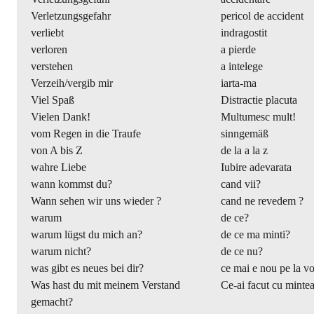
Verletzungsgefahr
pericol de accident
verliebt
indragostit
verloren
a pierde
verstehen
a intelege
Verzeih/vergib mir
iarta-ma
Viel Spaß
Distractie placuta
Vielen Dank!
Multumesc mult!
vom Regen in die Traufe
sinngemäß
von A bis Z
de la a la z
wahre Liebe
Iubire adevarata
wann kommst du?
cand vii?
Wann sehen wir uns wieder ?
cand ne revedem ?
warum
de ce?
warum lügst du mich an?
de ce ma minti?
warum nicht?
de ce nu?
was gibt es neues bei dir?
ce mai e nou pe la vo
Was hast du mit meinem Verstand
Ce-ai facut cu minte
gemacht?