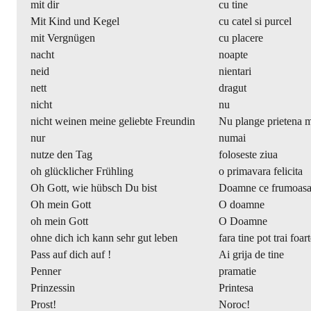
mit dir
cu tine
Mit Kind und Kegel
cu catel si purcel
mit Vergnügen
cu placere
nacht
noapte
neid
nientari
nett
dragut
nicht
nu
nicht weinen meine geliebte Freundin
Nu plange prietena m
nur
numai
nutze den Tag
foloseste ziua
oh glücklicher Frühling
o primavara felicita
Oh Gott, wie hübsch Du bist
Doamne ce frumoasa 
Oh mein Gott
O doamne
oh mein Gott
O Doamne
ohne dich ich kann sehr gut leben
fara tine pot trai foar
Pass auf dich auf !
Ai grija de tine
Penner
pramatie
Prinzessin
Printesa
Prost!
Noroc!