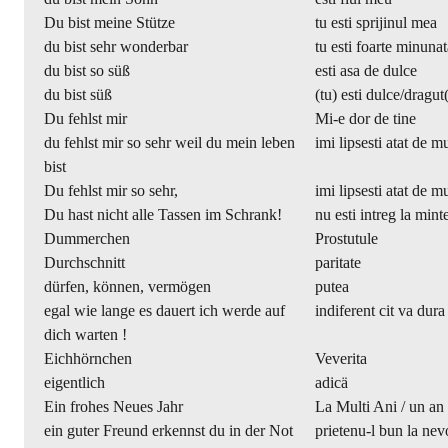
Du bist meine Stütze
tu esti sprijinul mea
du bist sehr wonderbar
tu esti foarte minunat
du bist so süß
esti asa de dulce
du bist süß
(tu) esti dulce/dragut
Du fehlst mir
Mi-e dor de tine
du fehlst mir so sehr weil du mein leben
imi lipsesti atat de mu
bist
Du fehlst mir so sehr,
imi lipsesti atat de mu
Du hast nicht alle Tassen im Schrank!
nu esti intreg la mint
Dummerchen
Prostutule
Durchschnitt
paritate
dürfen, können, vermögen
putea
egal wie lange es dauert ich werde auf
indiferent cit va dura 
dich warten !
Eichhörnchen
Veverita
eigentlich
adicä
Ein frohes Neues Jahr
La Multi Ani / un an 
ein guter Freund erkennst du in der Not
prietenu-l bun la nev