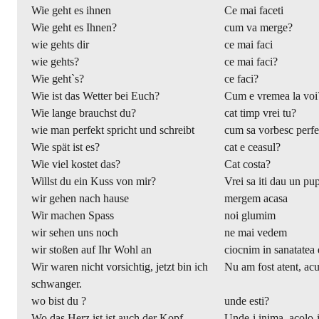
Wie geht es ihnen
Ce mai faceti
Wie geht es Ihnen?
cum va merge?
wie gehts dir
ce mai faci
wie gehts?
ce mai faci?
Wie geht`s?
ce faci?
Wie ist das Wetter bei Euch?
Cum e vremea la voi
Wie lange brauchst du?
cat timp vrei tu?
wie man perfekt spricht und schreibt
cum sa vorbesc perfec
Wie spät ist es?
cat e ceasul?
Wie viel kostet das?
Cat costa?
Willst du ein Kuss von mir?
Vrei sa iti dau un pu
wir gehen nach hause
mergem acasa
Wir machen Spass
noi glumim
wir sehen uns noch
ne mai vedem
wir stoßen auf Ihr Wohl an
ciocnim in sanatatea
Wir waren nicht vorsichtig, jetzt bin ich
Nu am fost atent, ac
schwanger.
wo bist du ?
unde esti?
Wo das Herz ist ist auch der Kopf
Unde-i inima, acolo-i