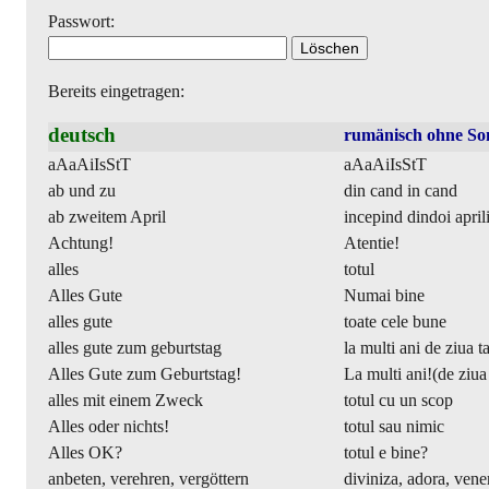
Passwort:
Bereits eingetragen:
deutsch
rumänisch ohne So
aAaAiIsStT
aAaAiIsStT
ab und zu
din cand in cand
ab zweitem April
incepind dindoi april
Achtung!
Atentie!
alles
totul
Alles Gute
Numai bine
alles gute
toate cele bune
alles gute zum geburtstag
la multi ani de ziua t
Alles Gute zum Geburtstag!
La multi ani!(de ziua
alles mit einem Zweck
totul cu un scop
Alles oder nichts!
totul sau nimic
Alles OK?
totul e bine?
anbeten, verehren, vergöttern
diviniza, adora, vene