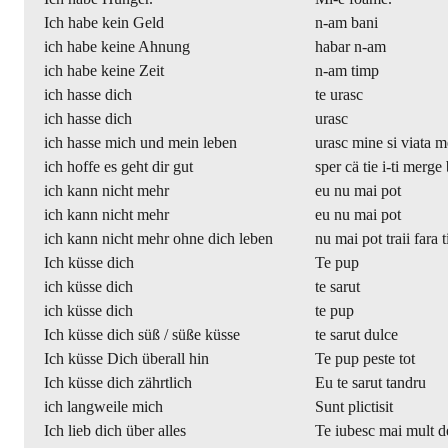
Ich habe kein Geld
n-am bani
ich habe keine Ahnung
habar n-am
ich habe keine Zeit
n-am timp
ich hasse dich
te urasc
ich hasse dich
urasc
ich hasse mich und mein leben
urasc mine si viata m
ich hoffe es geht dir gut
sper cä tie i-ti merge
ich kann nicht mehr
eu nu mai pot
ich kann nicht mehr
eu nu mai pot
ich kann nicht mehr ohne dich leben
nu mai pot traii fara t
Ich küsse dich
Te pup
ich küsse dich
te sarut
ich küsse dich
te pup
Ich küsse dich süß / süße küsse
te sarut dulce
Ich küsse Dich überall hin
Te pup peste tot
Ich küsse dich zährtlich
Eu te sarut tandru
ich langweile mich
Sunt plictisit
Ich lieb dich über alles
Te iubesc mai mult d