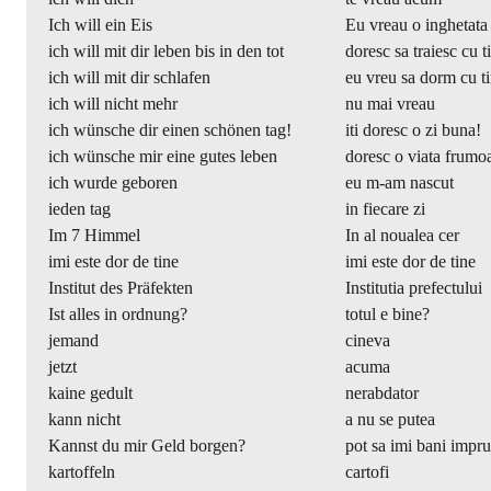
Ich will ein Eis
Eu vreau o inghetata
ich will mit dir leben bis in den tot
doresc sa traiesc cu t
ich will mit dir schlafen
eu vreu sa dorm cu t
ich will nicht mehr
nu mai vreau
ich wünsche dir einen schönen tag!
iti doresc o zi buna!
ich wünsche mir eine gutes leben
doresc o viata frumo
ich wurde geboren
eu m-am nascut
ieden tag
in fiecare zi
Im 7 Himmel
In al noualea cer
imi este dor de tine
imi este dor de tine
Institut des Präfekten
Institutia prefectului
Ist alles in ordnung?
totul e bine?
jemand
cineva
jetzt
acuma
kaine gedult
nerabdator
kann nicht
a nu se putea
Kannst du mir Geld borgen?
pot sa imi bani impr
kartoffeln
cartofi