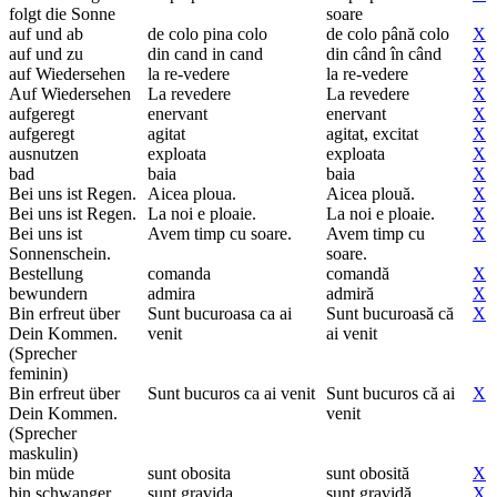
folgt die Sonne
soare
auf und ab
de colo pina colo
de colo până colo
X
auf und zu
din cand in cand
din când în când
X
auf Wiedersehen
la re-vedere
la re-vedere
X
Auf Wiedersehen
La revedere
La revedere
X
aufgeregt
enervant
enervant
X
aufgeregt
agitat
agitat, excitat
X
ausnutzen
exploata
exploata
X
bad
baia
baia
X
Bei uns ist Regen.
Aicea ploua.
Aicea plouă.
X
Bei uns ist Regen.
La noi e ploaie.
La noi e ploaie.
X
Bei uns ist
Avem timp cu soare.
Avem timp cu
X
Sonnenschein.
soare.
Bestellung
comanda
comandă
X
bewundern
admira
admiră
X
Bin erfreut über
Sunt bucuroasa ca ai
Sunt bucuroasă că
X
Dein Kommen.
venit
ai venit
(Sprecher
feminin)
Bin erfreut über
Sunt bucuros ca ai venit
Sunt bucuros că ai
X
Dein Kommen.
venit
(Sprecher
maskulin)
bin müde
sunt obosita
sunt obosită
X
bin schwanger
sunt gravida
sunt gravidă
X