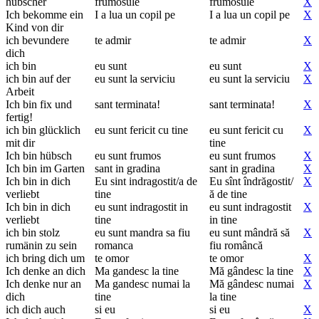
hübscher
frumosule
frumosule
X
Ich bekomme ein
I a lua un copil pe
I a lua un copil pe
X
Kind von dir
ich bevundere
te admir
te admir
X
dich
ich bin
eu sunt
eu sunt
X
ich bin auf der
eu sunt la serviciu
eu sunt la serviciu
X
Arbeit
Ich bin fix und
sant terminata!
sant terminata!
X
fertig!
ich bin glücklich
eu sunt fericit cu tine
eu sunt fericit cu
X
mit dir
tine
Ich bin hübsch
eu sunt frumos
eu sunt frumos
X
Ich bin im Garten
sant in gradina
sant in gradina
X
Ich bin in dich
Eu sint indragostit/a de
Eu sînt îndrăgostit/
X
verliebt
tine
ă de tine
Ich bin in dich
eu sunt indragostit in
eu sunt indragostit
X
verliebt
tine
in tine
ich bin stolz
eu sunt mandra sa fiu
eu sunt mândră să
X
rumänin zu sein
romanca
fiu româncă
ich bring dich um
te omor
te omor
X
Ich denke an dich
Ma gandesc la tine
Mă gândesc la tine
X
Ich denke nur an
Ma gandesc numai la
Mă gândesc numai
X
dich
tine
la tine
ich dich auch
si eu
si eu
X