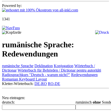
Powered by:
1341
rumänische Sprache:
Redewendungen
rumänische Sprache
Deklination
Konjugation
Wörterbuch /
Dicţionar
Wörterbuch für Behörden / Dicţionar pentru autorităţi
Radiosprachkurs "Deutsch - warum nicht?"
Redewendungen
Romanian Keyboard Layout
Kletter-Wörterbuch:
DE-RO
RO-DE
Neu eintragen:
deutsch:
rumänisch
ohne
Sonde