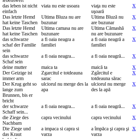
lebenswert
das leben ist nicht
viata nu este usoara
viaţa nu este
X
einfach
uşoară
Das letzte Hemd
Ultima Bluza nu are
Ultima Bluză nu
X
hat keine Taschen
buzunar
are buzunar
Das letzte Hemd
Ultima camasa nu are
Ultima Cămashă
X
hat keine Taschen
buzunare
nu are buzunare
das schwarze
a fi oaia neagra a
a fi oaia neagră a
X
schaf der Familie
familiei
familiei
sein
das schwarze
a fi oaia neagra...
a fi oaia neagră...
X
Schaf sein
deine mutter
maica ta
maică ta
X
Der Geizige ist
Zgarcitul e totdeauna
Zgârcitul e
X
immer arm
sarac
totdeauna sărac
Der Krug geht so
ulciorul nu merge des la
ulciorul nu merge
X
lange zum
apa
des la apă
Brunnen, bis er
bricht
der schwarze
a fi oaia neagra...
a fi oaia neagră...
X
Schaff sein...
die Ziege des
capra vecinului
capra vecinului
X
Nachbarn
Die Ziege und
a impaca si capra si
a împăca şi capra şi
X
das Kraut
varza
varza