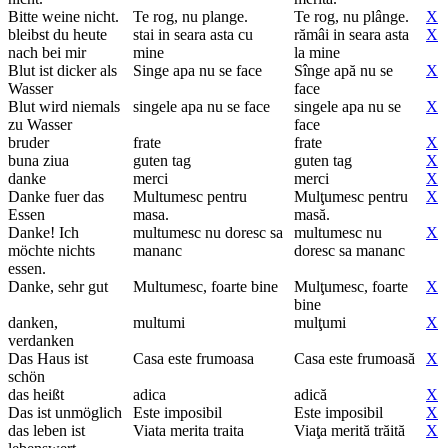
Bitte weine nicht.
Te rog, nu plange.
Te rog, nu plânge.
X
bleibst du heute
stai in seara asta cu
rămâi in seara asta
X
nach bei mir
mine
la mine
Blut ist dicker als
Singe apa nu se face
Sînge apă nu se
X
Wasser
face
Blut wird niemals
singele apa nu se face
singele apa nu se
X
zu Wasser
face
bruder
frate
frate
X
buna ziua
guten tag
guten tag
X
danke
merci
merci
X
Danke fuer das
Multumesc pentru
Mulţumesc pentru
X
Essen
masa.
masă.
Danke! Ich
multumesc nu doresc sa
multumesc nu
X
möchte nichts
mananc
doresc sa mananc
essen.
Danke, sehr gut
Multumesc, foarte bine
Mulţumesc, foarte
X
bine
danken,
multumi
mulţumi
X
verdanken
Das Haus ist
Casa este frumoasa
Casa este frumoasă
X
schön
das heißt
adica
adică
X
Das ist unmöglich
Este imposibil
Este imposibil
X
das leben ist
Viata merita traita
Viaţa merită trăită
X