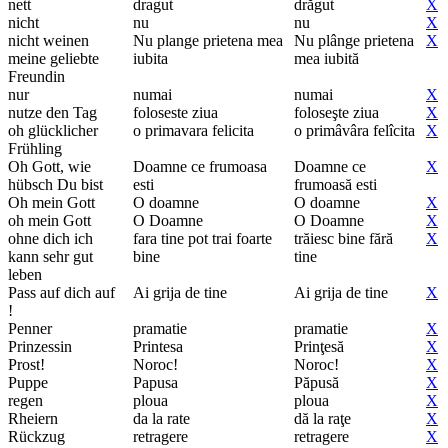
nett
dragut
drăgut
X
nicht
nu
nu
X
nicht weinen
Nu plange prietena mea
Nu plânge prietena
X
meine geliebte
iubita
mea iubită
Freundin
nur
numai
numai
X
nutze den Tag
foloseste ziua
foloseşte ziua
X
oh glücklicher
o primavara felicita
o primâvâra felîcita
X
Frühling
Oh Gott, wie
Doamne ce frumoasa
Doamne ce
X
hübsch Du bist
esti
frumoasă esti
Oh mein Gott
O doamne
O doamne
X
oh mein Gott
O Doamne
O Doamne
X
ohne dich ich
fara tine pot trai foarte
trăiesc bine fără
X
kann sehr gut
bine
tine
leben
Pass auf dich auf
Ai grija de tine
Ai grija de tine
X
!
Penner
pramatie
pramatie
X
Prinzessin
Printesa
Prinţesă
X
Prost!
Noroc!
Noroc!
X
Puppe
Papusa
Păpusă
X
regen
ploua
ploua
X
Rheiern
da la rate
dă la raţe
X
Rückzug
retragere
retragere
X