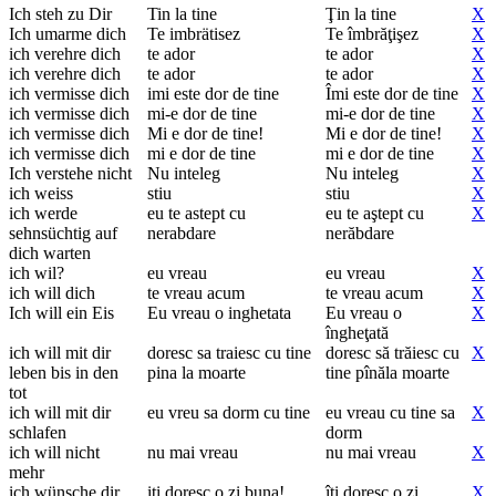
Ich steh zu Dir
Tin la tine
Ţin la tine
X
Ich umarme dich
Te imbrätisez
Te îmbrăţişez
X
ich verehre dich
te ador
te ador
X
ich verehre dich
te ador
te ador
X
ich vermisse dich
imi este dor de tine
Îmi este dor de tine
X
ich vermisse dich
mi-e dor de tine
mi-e dor de tine
X
ich vermisse dich
Mi e dor de tine!
Mi e dor de tine!
X
ich vermisse dich
mi e dor de tine
mi e dor de tine
X
Ich verstehe nicht
Nu inteleg
Nu inteleg
X
ich weiss
stiu
stiu
X
ich werde
eu te astept cu
eu te aştept cu
X
sehnsüchtig auf
nerabdare
nerăbdare
dich warten
ich wil?
eu vreau
eu vreau
X
ich will dich
te vreau acum
te vreau acum
X
Ich will ein Eis
Eu vreau o inghetata
Eu vreau o
X
îngheţată
ich will mit dir
doresc sa traiesc cu tine
doresc să trăiesc cu
X
leben bis in den
pina la moarte
tine pînăla moarte
tot
ich will mit dir
eu vreu sa dorm cu tine
eu vreau cu tine sa
X
schlafen
dorm
ich will nicht
nu mai vreau
nu mai vreau
X
mehr
ich wünsche dir
iti doresc o zi buna!
îţi doresc o zi
X