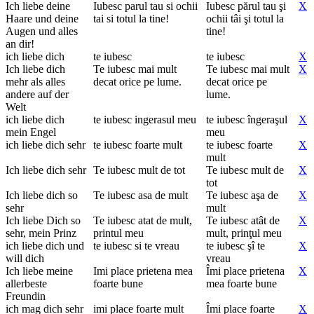
Ich liebe deine
Iubesc parul tau si ochii
Iubesc părul tau şi
X
Haare und deine
tai si totul la tine!
ochii tâi şi totul la
Augen und alles
tine!
an dir!
ich liebe dich
te iubesc
te iubesc
X
Ich liebe dich
Te iubesc mai mult
Te iubesc mai mult
X
mehr als alles
decat orice pe lume.
decat orice pe
andere auf der
lume.
Welt
ich liebe dich
te iubesc ingerasul meu
te iubesc îngeraşul
X
mein Engel
meu
ich liebe dich sehr
te iubesc foarte mult
te iubesc foarte
X
mult
Ich liebe dich sehr
Te iubesc mult de tot
Te iubesc mult de
X
tot
Ich liebe dich so
Te iubesc asa de mult
Te iubesc aşa de
X
sehr
mult
Ich liebe Dich so
Te iubesc atat de mult,
Te iubesc atât de
X
sehr, mein Prinz
printul meu
mult, prinţul meu
ich liebe dich und
te iubesc si te vreau
te iubesc şî te
X
will dich
vreau
Ich liebe meine
Imi place prietena mea
Îmi place prietena
X
allerbeste
foarte bune
mea foarte bune
Freundin
ich mag dich sehr
imi place foarte mult
Îmi place foarte
X