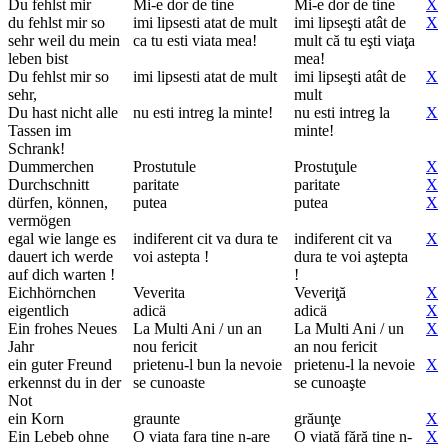
Du fehlst mir
Mi-e dor de tine
Mi-e dor de tine
X
du fehlst mir so
imi lipsesti atat de mult
imi lipseşti atât de
X
sehr weil du mein
ca tu esti viata mea!
mult că tu eşti viaţa
leben bist
mea!
Du fehlst mir so
imi lipsesti atat de mult
imi lipseşti atât de
X
sehr,
mult
Du hast nicht alle
nu esti intreg la minte!
nu esti intreg la
X
Tassen im
minte!
Schrank!
Dummerchen
Prostutule
Prostuţule
X
Durchschnitt
paritate
paritate
X
dürfen, können,
putea
putea
X
vermögen
egal wie lange es
indiferent cit va dura te
indiferent cit va
X
dauert ich werde
voi astepta !
dura te voi aştepta
auf dich warten !
!
Eichhörnchen
Veverita
Veveriţă
X
eigentlich
adicä
adicä
X
Ein frohes Neues
La Multi Ani / un an
La Multi Ani / un
X
Jahr
nou fericit
an nou fericit
ein guter Freund
prietenu-l bun la nevoie
prietenu-l la nevoie
X
erkennst du in der
se cunoaste
se cunoaşte
Not
ein Korn
graunte
grăunţe
X
Ein Lebeb ohne
O viata fara tine n-are
O viată fără tine n-
X