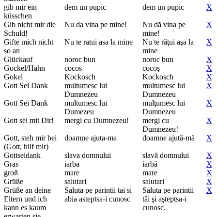
gib mir ein
dem un pupic
dem un pupic
X
küsschen
Gib nicht mir die
Nu da vina pe mine!
Nu dă vina pe
X
Schuld!
mine!
Gifte mich nicht
Nu te ratui asa la mine
Nu te răţui aşa la
X
so an
mine
Glückauf
noroc bun
noroc bun
X
Gockel/Hahn
cocos
cocoş
X
Gokel
Kockosch
Kockosch
X
Gott Sei Dank
multumesc lui
multumesc lui
X
Dumnezeu
Dumnezeu
Gott Sei Dank
multumesc lui
mulţumesc lui
X
Dumezeu
Dumnezeu
Gott sei mit Dir!
mergi cu Dumnezeu!
mergi cu
X
Dumnezeu!
Gott, steh mir bei
doamne ajuta-ma
doamne ajută-mă
X
(Gott, hilf mir)
Gottseidank
slava domnului
slavă domnului
X
Gras
iarba
iarbă
X
groß
mare
mare
X
Grüße
salutari
salutari
X
Grüße an deine
Saluta pe parintii tai si
Saluta pe parintii
X
Eltern und ich
abia asteptsa-i cunosc
tâi şi aşteptsa-i
kann es kaum
cunosc.
erwarten sie