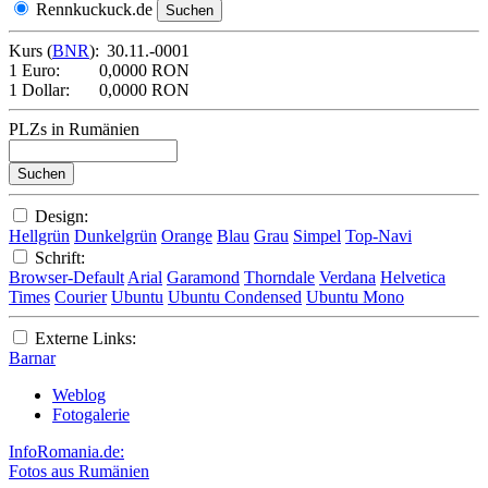
Rennkuckuck.de
Kurs (
BNR
):
30.11.-0001
1 Euro:
0,0000 RON
1 Dollar:
0,0000 RON
PLZs in Rumänien
Design:
Hellgrün
Dunkelgrün
Orange
Blau
Grau
Simpel
Top-Navi
Schrift:
Browser-Default
Arial
Garamond
Thorndale
Verdana
Helvetica
Times
Courier
Ubuntu
Ubuntu Condensed
Ubuntu Mono
Externe Links:
Barnar
Weblog
Fotogalerie
InfoRomania.de:
Fotos aus Rumänien