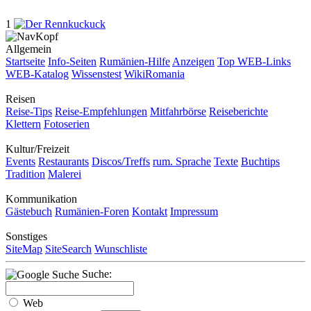
1
Allgemein
Startseite
Info-Seiten
Rumänien-Hilfe
Anzeigen
Top WEB-Links
WEB-Katalog
Wissenstest
WikiRomania
Reisen
Reise-Tips
Reise-Empfehlungen
Mitfahrbörse
Reiseberichte
Klettern
Fotoserien
Kultur/Freizeit
Events
Restaurants
Discos/Treffs
rum. Sprache
Texte
Buchtips
Tradition
Malerei
Kommunikation
Gästebuch
Rumänien-Foren
Kontakt
Impressum
Sonstiges
SiteMap
SiteSearch
Wunschliste
Suche:
Web