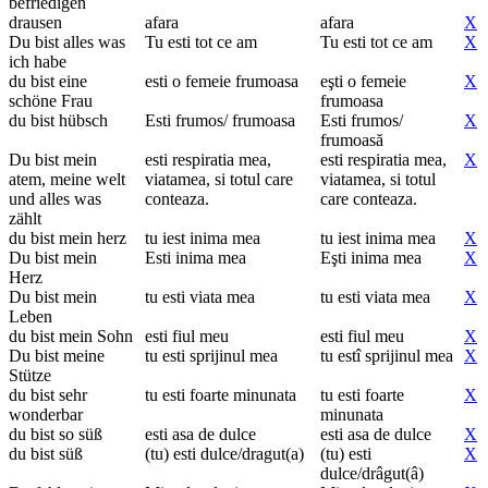
befriedigen
drausen
afara
afara
X
Du bist alles was
Tu esti tot ce am
Tu esti tot ce am
X
ich habe
du bist eine
esti o femeie frumoasa
eşti o femeie
X
schöne Frau
frumoasa
du bist hübsch
Esti frumos/ frumoasa
Esti frumos/
X
frumoasă
Du bist mein
esti respiratia mea,
esti respiratia mea,
X
atem, meine welt
viatamea, si totul care
viatamea, si totul
und alles was
conteaza.
care conteaza.
zählt
du bist mein herz
tu iest inima mea
tu iest inima mea
X
Du bist mein
Esti inima mea
Eşti inima mea
X
Herz
Du bist mein
tu esti viata mea
tu esti viata mea
X
Leben
du bist mein Sohn
esti fiul meu
esti fiul meu
X
Du bist meine
tu esti sprijinul mea
tu estî sprijinul mea
X
Stütze
du bist sehr
tu esti foarte minunata
tu esti foarte
X
wonderbar
minunata
du bist so süß
esti asa de dulce
esti asa de dulce
X
du bist süß
(tu) esti dulce/dragut(a)
(tu) esti
X
dulce/drâgut(â)