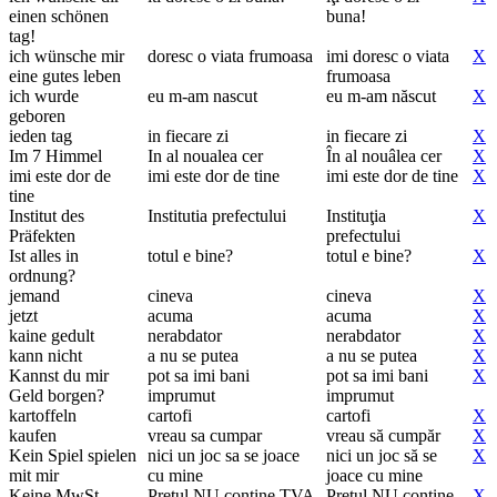
einen schönen
buna!
tag!
ich wünsche mir
doresc o viata frumoasa
imi doresc o viata
X
eine gutes leben
frumoasa
ich wurde
eu m-am nascut
eu m-am născut
X
geboren
ieden tag
in fiecare zi
in fiecare zi
X
Im 7 Himmel
In al noualea cer
În al nouâlea cer
X
imi este dor de
imi este dor de tine
imi este dor de tine
X
tine
Institut des
Institutia prefectului
Instituţia
X
Präfekten
prefectului
Ist alles in
totul e bine?
totul e bine?
X
ordnung?
jemand
cineva
cineva
X
jetzt
acuma
acuma
X
kaine gedult
nerabdator
nerabdator
X
kann nicht
a nu se putea
a nu se putea
X
Kannst du mir
pot sa imi bani
pot sa imi bani
X
Geld borgen?
imprumut
imprumut
kartoffeln
cartofi
cartofi
X
kaufen
vreau sa cumpar
vreau să cumpăr
X
Kein Spiel spielen
nici un joc sa se joace
nici un joc să se
X
mit mir
cu mine
joace cu mine
Keine MwSt
Pretul NU contine TVA
Pretul NU contine
X