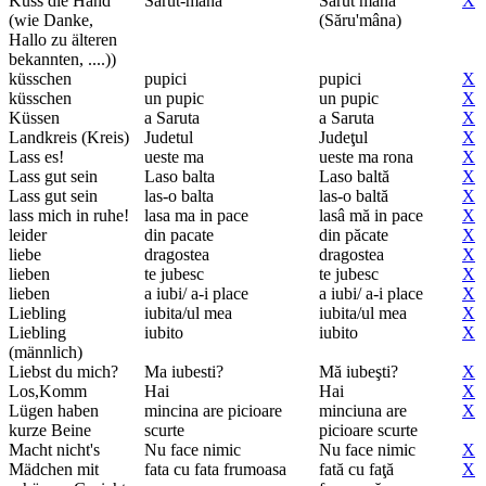
Küss die Hand
Sarut-mana
Sărut mâna
X
(wie Danke,
(Săru'mâna)
Hallo zu älteren
bekannten, ....))
küsschen
pupici
pupici
X
küsschen
un pupic
un pupic
X
Küssen
a Saruta
a Saruta
X
Landkreis (Kreis)
Judetul
Judeţul
X
Lass es!
ueste ma
ueste ma rona
X
Lass gut sein
Laso balta
Laso baltă
X
Lass gut sein
las-o balta
las-o baltă
X
lass mich in ruhe!
lasa ma in pace
lasâ mă in pace
X
leider
din pacate
din păcate
X
liebe
dragostea
dragostea
X
lieben
te jubesc
te jubesc
X
lieben
a iubi/ a-i place
a iubi/ a-i place
X
Liebling
iubita/ul mea
iubita/ul mea
X
Liebling
iubito
iubito
X
(männlich)
Liebst du mich?
Ma iubesti?
Mă iubeşti?
X
Los,Komm
Hai
Hai
X
Lügen haben
mincina are picioare
minciuna are
X
kurze Beine
scurte
picioare scurte
Macht nicht's
Nu face nimic
Nu face nimic
X
Mädchen mit
fata cu fata frumoasa
fată cu faţă
X