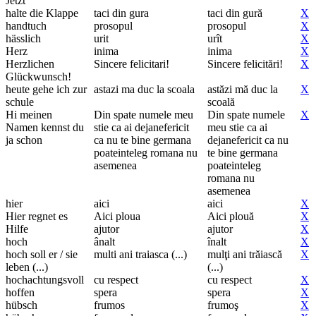
Jetzt
halte die Klappe
taci din gura
taci din gură
X
handtuch
prosopul
prosopul
X
hässlich
urit
urît
X
Herz
inima
inima
X
Herzlichen
Sincere felicitari!
Sincere felicitări!
X
Glückwunsch!
heute gehe ich zur
astazi ma duc la scoala
astăzi mă duc la
X
schule
scoală
Hi meinen
Din spate numele meu
Din spate numele
X
Namen kennst du
stie ca ai dejanefericit
meu stie ca ai
ja schon
ca nu te bine germana
dejanefericit ca nu
poateinteleg romana nu
te bine germana
asemenea
poateinteleg
romana nu
asemenea
hier
aici
aici
X
Hier regnet es
Aici ploua
Aici plouă
X
Hilfe
ajutor
ajutor
X
hoch
ânalt
înalt
X
hoch soll er / sie
multi ani traiasca (...)
mulţi ani trăiască
X
leben (...)
(...)
hochachtungsvoll
cu respect
cu respect
X
hoffen
spera
spera
X
hübsch
frumos
frumoş
X