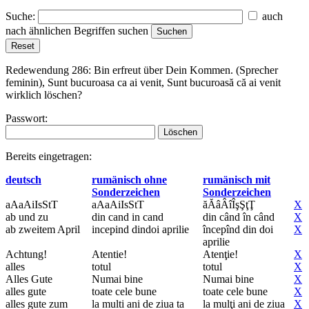
Suche:
auch
nach ähnlichen Begriffen suchen
Redewendung 286:
Bin erfreut über Dein Kommen. (Sprecher
feminin), Sunt bucuroasa ca ai venit, Sunt bucuroasă că ai venit
wirklich löschen?
Passwort:
Bereits eingetragen:
deutsch
rumänisch ohne
rumänisch mit
Sonderzeichen
Sonderzeichen
aAaAiIsStT
aAaAiIsStT
ăĂâÂîÎşŞţŢ
X
ab und zu
din cand in cand
din când în când
X
ab zweitem April
incepind dindoi aprilie
începînd din doi
X
aprilie
Achtung!
Atentie!
Atenţie!
X
alles
totul
totul
X
Alles Gute
Numai bine
Numai bine
X
alles gute
toate cele bune
toate cele bune
X
alles gute zum
la multi ani de ziua ta
la mulţi ani de ziua
X