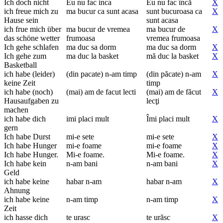
Ich doch nicht
Eu nu fac inca
Eu nu fac încă
X
ich freue mich zu
ma bucur ca sunt acasa
sunt bucuroasa ca
X
Hause sein
sunt acasa
ich frue mich über
ma bucur de vremea
ma bucur de
X
das schöne wetter
frumoasa
vremea frumoasa
Ich gehe schlafen
ma duc sa dorm
ma duc sa dorm
X
Ich gehe zum
ma duc la basket
mă duc la basket
X
Basketball
ich habe (leider)
(din pacate) n-am timp
(din păcate) n-am
X
keine Zeit
timp
ich habe (noch)
(mai) am de facut lecti
(mai) am de făcut
X
Hausaufgaben zu
lecţi
machen
ich habe dich
imi placi mult
Îmi placi mult
X
gern
Ich habe Durst
mi-e sete
mi-e sete
X
Ich habe Hunger
mi-e foame
mi-e foame
X
Ich habe Hunger.
Mi-e foame.
Mi-e foame.
X
Ich habe kein
n-am bani
n-am bani
X
Geld
ich habe keine
habar n-am
habar n-am
X
Ahnung
ich habe keine
n-am timp
n-am timp
X
Zeit
ich hasse dich
te urasc
te urăsc
X