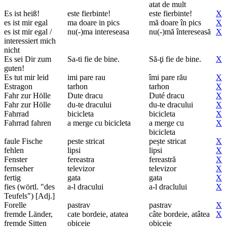
atat de mult
Es ist heiß!
este fierbinte!
este fierbinte!
X
es ist mir egal
ma doare in pics
mă doare în pics
X
es ist mir egal /
nu(-)ma intereseasa
nu(-)mă întereseasă
X
interessiert mich
nicht
Es sei Dir zum
Sa-ti fie de bine.
Să-ţi fie de bine.
X
guten!
Es tut mir leid
imi pare rau
îmi pare rău
X
Estragon
tarhon
tarhon
X
Fahr zur Hölle
Dute dracu
Duté dracu
X
Fahr zur Hölle
du-te dracului
du-te dracului
X
Fahrrad
bicicleta
bicicleta
X
Fahrrad fahren
a merge cu bicicleta
a merge cu
X
bicicleta
faule Fische
peste stricat
pește stricat
X
fehlen
lipsi
lipsi
X
Fenster
fereastra
fereastră
X
fernseher
televizor
televizor
X
fertig
gata
gata
X
fies (wörtl. "des
a-l dracului
a-l draclului
X
Teufels") [Adj.]
Forelle
pastrav
pastrav
X
fremde Länder,
cate bordeie, atatea
câte bordeie, atâtea
X
fremde Sitten
obiceie
obiceie