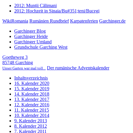
2012: Munţii Călimani
2012: Hochzeit in Sinaia/Bu#351;teni/Bucegi
WikiRomania
Rumänien Rundbrief
Karpatenferien
Garchinger.de
Garchinger Blog
Garchinger Heide
Garchinger Umland
Grundschule Garching West
Goetheweg 3
85748 Garching
Der rumänische Adventskalender
Unser Garten war mal toll...
Inhaltsverzeichnis
16. Kalender 2020
15. Kalender 2019
14. Kalender 2018
13. Kalender 2017
12. Kalender 2016
11. Kalender 2015
10. Kalender 2014
9. Kalender 2013
8. Kalender 2012
7. Kalender 2011