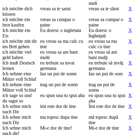
mult
ich möchte dich
vreau sa te sarut
vreau sa te sărut
X
küssen
ich möchte ein
vreau sa cumpar o
vreau sa cumpar o
X
brot kaufen
paine
paine
Ich möchte ein
Eu doresc o inghetata
Eu doresc o
X
Eis
îngheţată
ich möchte mit dir
eu vreau sa ma culc cu
eu vreau sa ma
X
ins Bett gehen
tine
culc cu tine
ich möchte viel
eu vreau sa am bani
eu vreau să am
X
geld haben
multi
bani mulţi
Ich muß Deutsch
eu trebuie sa invat
eu trebuie să invăţ
X
lernen
germana
germana
Ich nehme eine
Iau un pui de somn
Iau un pui de som
X
Mütze voll Schlaf
Ich nehme eine
trag un pui de somn
trag un pui de
X
Mütze voll Schlaf
somn
ich sage so und
eu spun una tu spui alta
eu spun una tu spui
X
du sagst so
alta
Ich sehne mich
imi este dor de tine
Îmi este dor de tine
X
nach Dir
Ich sehne mich
ma topesc dupa tine
mă topesc după
X
nach Dir
tine
Ich sehne mich
Mi-e dor de tine!
Mi-e dor de tine
X
nach dir!