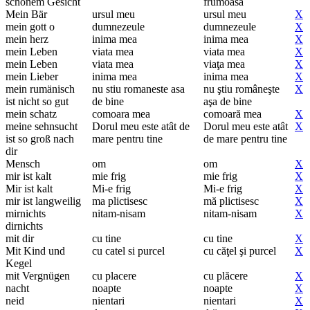
schönem Gesicht
frumoasă
Mein Bär
ursul meu
ursul meu
X
mein gott o
dumnezeule
dumnezeule
X
mein herz
inima mea
inima mea
X
mein Leben
viata mea
viata mea
X
mein Leben
viata mea
viaţa mea
X
mein Lieber
inima mea
inima mea
X
mein rumänisch
nu stiu romaneste asa
nu ştiu româneşte
X
ist nicht so gut
de bine
aşa de bine
mein schatz
comoara mea
comoară mea
X
meine sehnsucht
Dorul meu este atât de
Dorul meu este atât
X
ist so groß nach
mare pentru tine
de mare pentru tine
dir
Mensch
om
om
X
mir ist kalt
mie frig
mie frig
X
Mir ist kalt
Mi-e frig
Mi-e frig
X
mir ist langweilig
ma plictisesc
mă plictisesc
X
mirnichts
nitam-nisam
nitam-nisam
X
dirnichts
mit dir
cu tine
cu tine
X
Mit Kind und
cu catel si purcel
cu căţel şi purcel
X
Kegel
mit Vergnügen
cu placere
cu plăcere
X
nacht
noapte
noapte
X
neid
nientari
nientari
X