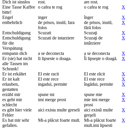
Dich ist sinnlos
rost.
are rost.
Eine Tasse Kaffee
o cafea te rog
o cafea te rog
X
bitte!
Engel
inger
înger
X
entbehrlich
de prisos, inutil, fara
de prisos, inutil,
X
folos
fără folos
Entschuldigung
Scuzati
Scuzaţi
X
Entschuldigung
Scuzati de intarziere
Scuzaţi de
X
für die
intârziere
Verspätung
entspann dich
a se deconecta
a se deconecta
X
Er (sie) hat nicht
Ii lipseste o doaga.
Îi lipseşte o doagă.
X
alle Tassen im
Schrank!
Er ist erkältet
El este racit
El este răcit
X
Er ist kalt
El este rece
El este rece
X
erlauben,
ingadui, permite
îngădui, permite
X
gestatten
erzähl mir
spune mi
spune mie
X
es geht mir
imi merge prost
mie imi merge
X
schlecht
prost
es gibt hier viele
aici exista multe greseli
aici există multe
X
Fehler
greşeli
Es hat mir sehr
Mi-a plãcut foarte mult.
Mi-a plăcut foarte
X
gefallen.
mult.imi lipsesti