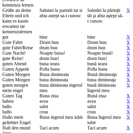
kennenzu lernen.
Grüße an deine
Salutari la parintii tai si
Salutări la părinţii
X
Eltern und ich
abia astept sa-i cunosc
tăi şi abia aştept să-
kann es kaum
i cunosc
erwarten sie
kennenzulernen
gut
bine
bine
X
Gute Fahrt
Drum bun
Drum bun
X
gute Fahrt/Reise
drum bun
drum bun
X
Gute Nacht!
Noapte buna!
Noapte bună!
X
gute Reise!
drum bun!
drum bun!
X
guten Abend
buna seara
bună seara
X
Guten Appetit
Pofta buna
Pofta buna
X
Guten Morgen
Buna dimineata
Bună dimineaţa
X
Guten Morgen
buna dimineata
buna dimineaţa
X
guten morgen
buna dimineata ingerul
bună dimineata
X
mein engel
meu
îngerul meu
Guten Tag
Buna ziua
Bună ziua
X
haben
avea
avea
X
hallo
salut
salut
X
hallo
ceau
ceau
X
Hallo mein
Buna ingerul meu iubit
Buna îngerul meu
X
geliebter Engel
iubit
Halt den mund
Taci acum
Taci acum
X