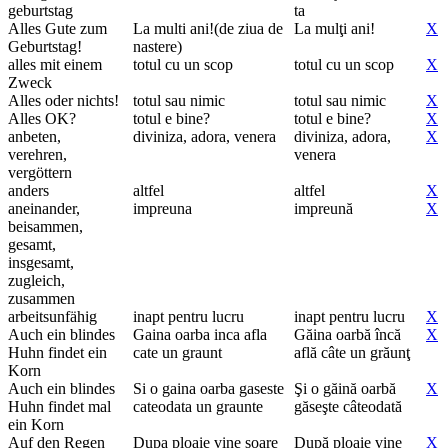
geburtstag
ta
Alles Gute zum
La multi ani!(de ziua de
La mulţi ani!
X
Geburtstag!
nastere)
alles mit einem
totul cu un scop
totul cu un scop
X
Zweck
Alles oder nichts!
totul sau nimic
totul sau nimic
X
Alles OK?
totul e bine?
totul e bine?
X
anbeten,
diviniza, adora, venera
diviniza, adora,
X
verehren,
venera
vergöttern
anders
altfel
altfel
X
aneinander,
impreuna
impreună
X
beisammen,
gesamt,
insgesamt,
zugleich,
zusammen
arbeitsunfähig
inapt pentru lucru
inapt pentru lucru
X
Auch ein blindes
Gaina oarba inca afla
Găina oarbă încă
X
Huhn findet ein
cate un graunt
află câte un grăunţ
Korn
Auch ein blindes
Si o gaina oarba gaseste
Şi o găină oarbă
X
Huhn findet mal
cateodata un graunte
găseşte câteodată
ein Korn
Auf den Regen
Dupa ploaie vine soare
După ploaie vine
X