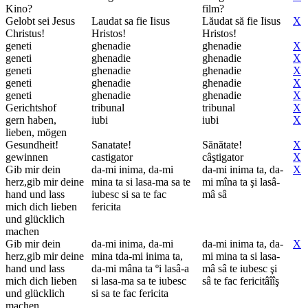
Kino?
film?
Gelobt sei Jesus
Laudat sa fie Iisus
Lăudat să fie Iisus
X
Christus!
Hristos!
Hristos!
geneti
ghenadie
ghenadie
X
geneti
ghenadie
ghenadie
X
geneti
ghenadie
ghenadie
X
geneti
ghenadie
ghenadie
X
geneti
ghenadie
ghenadie
X
Gerichtshof
tribunal
tribunal
X
gern haben,
iubi
iubi
X
lieben, mögen
Gesundheit!
Sanatate!
Sănătate!
X
gewinnen
castigator
câştigator
X
Gib mir dein
da-mi inima, da-mi
da-mi inima ta, da-
X
herz,gib mir deine
mina ta si lasa-ma sa te
mi mîna ta şi lasâ-
hand und lass
iubesc si sa te fac
mâ sâ
mich dich lieben
fericita
und glücklich
machen
Gib mir dein
da-mi inima, da-mi
da-mi inima ta, da-
X
herz,gib mir deine
mina tda-mi inima ta,
mi mina ta si lasa-
hand und lass
da-mi mâna ta ºi lasâ-a
mâ sâ te iubesc şi
mich dich lieben
si lasa-ma sa te iubesc
sâ te fac fericitâîîş
und glücklich
si sa te fac fericita
machen