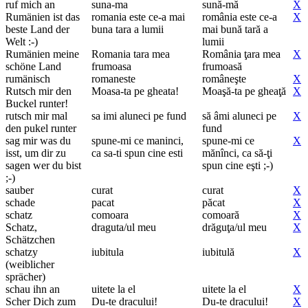
ruf mich an
suna-ma
sună-mă
X
Rumänien ist das
romania este ce-a mai
românia este ce-a
X
beste Land der
buna tara a lumii
mai bună tară a
Welt :-)
lumii
Rumänien meine
Romania tara mea
România ţara mea
X
schöne Land
frumoasa
frumoasă
rumänisch
romaneste
româneşte
X
Rutsch mir den
Moasa-ta pe gheata!
Moaşă-ta pe gheaţă
X
Buckel runter!
rutsch mir mal
sa imi aluneci pe fund
să âmi aluneci pe
X
den pukel runter
fund
sag mir was du
spune-mi ce maninci,
spune-mi ce
X
isst, um dir zu
ca sa-ti spun cine esti
mănînci, ca să-ţi
sagen wer du bist
spun cine eşti ;-)
;-)
sauber
curat
curat
X
schade
pacat
păcat
X
schatz
comoara
comoară
X
Schatz,
draguta/ul meu
drăguţa/ul meu
X
Schätzchen
schatzy
iubitula
iubitulă
X
(weiblicher
sprächer)
schau ihn an
uitete la el
uitete la el
X
Scher Dich zum
Du-te dracului!
Du-te dracului!
X