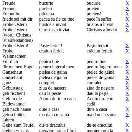
Freude
bucurie
bucurie
X
Freund
prieten
prieten
X
Freundin
prietena
prietenă
X
friede sei mit dir
pacea sa fie cu tine
pace în suflet
X
Frohe Ostern
hristos a inviat
hristos a înviat
X
Frohe Ostern
Christus a inviat
Christus a-înviat
X
(wörtl. Christus
ist auferstanden)
Frohe Ostern!
Paste fericit!
Paşte fericit!
X
Frohe
cratiun fericit
crăciun fericit
X
Weihnachten
Für dich
pentru tine
pentru tine
X
für meinen Engel
pentru ingerul meu
pentru îngerul meu
X
Gänsehaut
pielea de gaina
pielea de găină
X
Gänsehaut
pielea de gaina
pielea de gaina
X
ganz
complet
complet
X
Geburtstag
ziua de nastere
ziua de naştere
X
geh fischen!
dau la peste
dau la peşte
X
Geh in die
Acum du-te in cada
Acum du-te în
X
Badewanne
cadă
geh nach hause
dute a casa
dute a casa
X
geh schlitten
ma dau cu sania
ma dau cu sania
X
fahren!
Gehe zum Teufel
du-te dracului
du-te dracului
X
Gehen wir ins
mergem noi la film?
mergem noi la
X