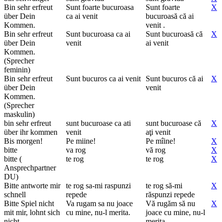
Bin sehr erfreut
Sunt foarte bucuroasa
Sunt foarte
X
über Dein
ca ai venit
bucuroasă că ai
Kommen.
venit .
Bin sehr erfreut
Sunt bucuroasa ca ai
Sunt bucuroasă că
X
über Dein
venit
ai venit
Kommen.
(Sprecher
feminin)
Bin sehr erfreut
Sunt bucuros ca ai venit
Sunt bucuros că ai
X
über Dein
venit
Kommen.
(Sprecher
maskulin)
bin sehr erfreut
sunt bucuroase ca ati
sunt bucuroase că
X
über ihr kommen
venit
aţi venit
Bis morgen!
Pe miine!
Pe mîine!
X
bitte
va rog
vă rog
X
bitte (
te rog
te rog
X
Ansprechpartner
DU)
Bitte antworte mir
te rog sa-mi raspunzi
te rog să-mi
X
schnell
repede
răspunzi repede
Bitte Spiel nicht
Va rugam sa nu joace
Vă rugăm să nu
X
mit mir, lohnt sich
cu mine, nu-l merita.
joace cu mine, nu-l
nicht.
merita.