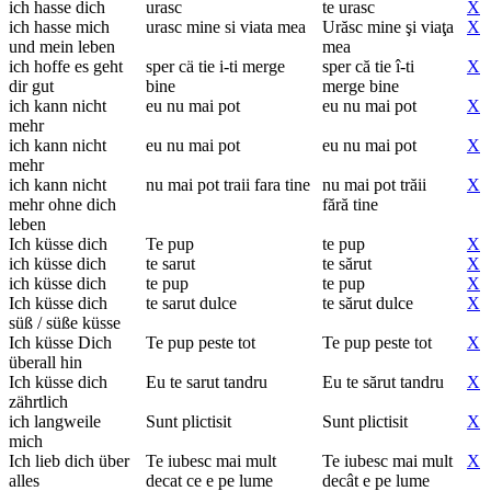
ich hasse dich
urasc
te urasc
X
ich hasse mich
urasc mine si viata mea
Urăsc mine şi viaţa
X
und mein leben
mea
ich hoffe es geht
sper cä tie i-ti merge
sper că tie î-ti
X
dir gut
bine
merge bine
ich kann nicht
eu nu mai pot
eu nu mai pot
X
mehr
ich kann nicht
eu nu mai pot
eu nu mai pot
X
mehr
ich kann nicht
nu mai pot traii fara tine
nu mai pot trăii
X
mehr ohne dich
fără tine
leben
Ich küsse dich
Te pup
te pup
X
ich küsse dich
te sarut
te sărut
X
ich küsse dich
te pup
te pup
X
Ich küsse dich
te sarut dulce
te sărut dulce
X
süß / süße küsse
Ich küsse Dich
Te pup peste tot
Te pup peste tot
X
überall hin
Ich küsse dich
Eu te sarut tandru
Eu te sărut tandru
X
zährtlich
ich langweile
Sunt plictisit
Sunt plictisit
X
mich
Ich lieb dich über
Te iubesc mai mult
Te iubesc mai mult
X
alles
decat ce e pe lume
decât e pe lume