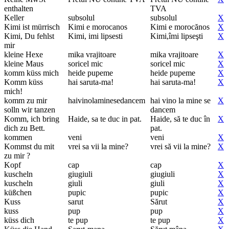
enthalten
TVA
Keller
subsolul
subsolul
X
Kimi ist mürrisch
Kimi e morocanos
Kimi e morocănos
X
Kimi, Du fehlst
Kimi, imi lipsesti
Kimi,îmi lipseşti
X
mir
kleine Hexe
mika vrajitoare
mika vrajitoare
X
kleine Maus
soricel mic
soricel mic
X
komm küss mich
heide pupeme
heide pupeme
X
Komm küss
hai saruta-ma!
hai saruta-ma!
X
mich!
komm zu mir
haivinolaminesedancem
hai vino la mine se
X
solln wir tanzen
dancem
Komm, ich bring
Haide, sa te duc in pat.
Haide, să te duc în
X
dich zu Bett.
pat.
kommen
veni
veni
X
Kommst du mit
vrei sa vii la mine?
vrei să vii la mine?
X
zu mir ?
Kopf
cap
cap
X
kuscheln
giugiuli
giugiuli
X
kuscheln
giuli
giuli
X
küßchen
pupic
pupic
X
Kuss
sarut
Sărut
X
kuss
pup
pup
X
küss dich
te pup
te pup
X