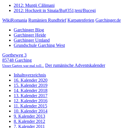
2012: Munţii Călimani
2012: Hochzeit in Sinaia/Bu#351;teni/Bucegi
WikiRomania
Rumänien Rundbrief
Karpatenferien
Garchinger.de
Garchinger Blog
Garchinger Heide
Garchinger Umland
Grundschule Garching West
Goetheweg 3
85748 Garching
Der rumänische Adventskalender
Unser Garten war mal toll...
Inhaltsverzeichnis
16. Kalender 2020
15. Kalender 2019
14. Kalender 2018
13. Kalender 2017
12. Kalender 2016
11. Kalender 2015
10. Kalender 2014
9. Kalender 2013
8. Kalender 2012
7. Kalender 2011