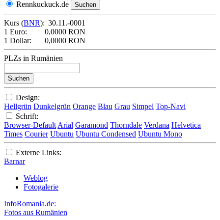
Rennkuckuck.de
Kurs (
BNR
):
30.11.-0001
1 Euro:
0,0000 RON
1 Dollar:
0,0000 RON
PLZs in Rumänien
Design:
Hellgrün
Dunkelgrün
Orange
Blau
Grau
Simpel
Top-Navi
Schrift:
Browser-Default
Arial
Garamond
Thorndale
Verdana
Helvetica
Times
Courier
Ubuntu
Ubuntu Condensed
Ubuntu Mono
Externe Links:
Barnar
Weblog
Fotogalerie
InfoRomania.de:
Fotos aus Rumänien