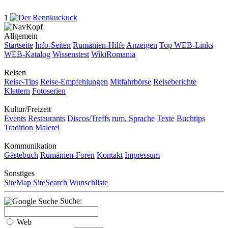
1
Allgemein
Startseite
Info-Seiten
Rumänien-Hilfe
Anzeigen
Top WEB-Links
WEB-Katalog
Wissenstest
WikiRomania
Reisen
Reise-Tips
Reise-Empfehlungen
Mitfahrbörse
Reiseberichte
Klettern
Fotoserien
Kultur/Freizeit
Events
Restaurants
Discos/Treffs
rum. Sprache
Texte
Buchtips
Tradition
Malerei
Kommunikation
Gästebuch
Rumänien-Foren
Kontakt
Impressum
Sonstiges
SiteMap
SiteSearch
Wunschliste
Suche:
Web