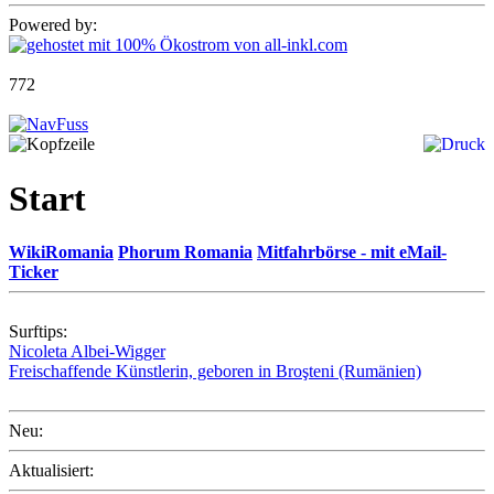
Powered by:
772
Start
WikiRomania
Phorum Romania
Mitfahrbörse - mit eMail-
Ticker
Surftips:
Nicoleta Albei-Wigger
Freischaffende Künstlerin, geboren in Broşteni (Rumänien)
Neu:
Aktualisiert: