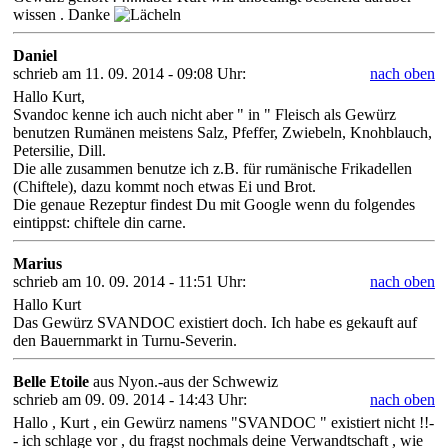
wissen . Danke
Daniel
schrieb am 11. 09. 2014 - 09:08 Uhr:
nach oben
Hallo Kurt,
Svandoc kenne ich auch nicht aber " in " Fleisch als Gewürz
benutzen Rumänen meistens Salz, Pfeffer, Zwiebeln, Knohblauch,
Petersilie, Dill.
Die alle zusammen benutze ich z.B. für rumänische Frikadellen
(Chiftele), dazu kommt noch etwas Ei und Brot.
Die genaue Rezeptur findest Du mit Google wenn du folgendes
eintippst: chiftele din carne.
Marius
schrieb am 10. 09. 2014 - 11:51 Uhr:
nach oben
Hallo Kurt
Das Gewürz SVANDOC existiert doch. Ich habe es gekauft auf
den Bauernmarkt in Turnu-Severin.
Belle Etoile
aus Nyon.-aus der Schwewiz
schrieb am 09. 09. 2014 - 14:43 Uhr:
nach oben
Hallo , Kurt , ein Gewürz namens "SVANDOC " existiert nicht !!-
- ich schlage vor , du fragst nochmals deine Verwandtschaft , wie