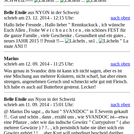
SCHWEIZ-----
...
...
Belle Etoile
aus NYON in der Schweiz
schrieb am 23. 12. 2014 - 12:15 Uhr:
nach oben
Hallo liebe Freunde , Hallo lieber " Rennkuckuck , ich wünsche
Euch Allen , Frohe W e i c h n a c h t e n , ein schönes FEST für
die ganze Familie , viele Geschenke , Gesundheit und ein gutes ,
neues JAHR 2015 !! Prosit !!---
, sn1 ,
" La
mute ANI !!
Marius
schrieb am 12. 09. 2014 - 11:25 Uhr:
nach oben
Was genau in Svandoc drin ist kann ich nicht sagen, aber es ist
eine Mischung aus mehrere Kräutern, nicht scharf, hat aber einen
strengen, angenehmen Geruch und schmeckt sehr gut mit Fleisch.
Ich habe es auch auf Butterbrot gestreut. Lecker!
Belle Etoile
aus Nyon in der Schweiz
schrieb am 11. 09. 2014 - 15:01 Uhr:
nach oben
@ Marius Du sagst ,, du hast " SVANDOC" in T.Severin gekauft
!!.. Gut und schön , dann , erzähl uns , wie SVANDOC ist---etwa
eine Pflanze , oder wie das indische Gewürz " Currypulver " ( also
mehrere Gewürze ) ? ?.. , ich persönlich habe nie über solch ein
Gewürz gehört ! !.....aber Kurt will unbedingt bescheid darüber