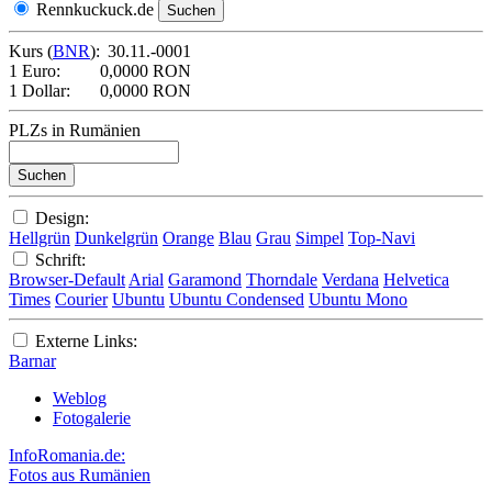
Rennkuckuck.de
Kurs (
BNR
):
30.11.-0001
1 Euro:
0,0000 RON
1 Dollar:
0,0000 RON
PLZs in Rumänien
Design:
Hellgrün
Dunkelgrün
Orange
Blau
Grau
Simpel
Top-Navi
Schrift:
Browser-Default
Arial
Garamond
Thorndale
Verdana
Helvetica
Times
Courier
Ubuntu
Ubuntu Condensed
Ubuntu Mono
Externe Links:
Barnar
Weblog
Fotogalerie
InfoRomania.de:
Fotos aus Rumänien