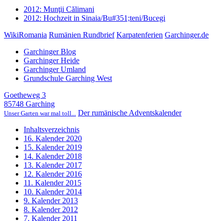
2012: Munţii Călimani
2012: Hochzeit in Sinaia/Bu#351;teni/Bucegi
WikiRomania
Rumänien Rundbrief
Karpatenferien
Garchinger.de
Garchinger Blog
Garchinger Heide
Garchinger Umland
Grundschule Garching West
Goetheweg 3
85748 Garching
Der rumänische Adventskalender
Unser Garten war mal toll...
Inhaltsverzeichnis
16. Kalender 2020
15. Kalender 2019
14. Kalender 2018
13. Kalender 2017
12. Kalender 2016
11. Kalender 2015
10. Kalender 2014
9. Kalender 2013
8. Kalender 2012
7. Kalender 2011