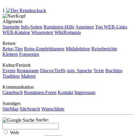
1
Allgemein
Startseite
Info-Seiten
Rumänien-Hilfe
Anzeigen
Top WEB-Links
WEB-Katalog
Wissenstest
WikiRomania
Reisen
Reise-Tips
Reise-Empfehlungen
Mitfahrbörse
Reiseberichte
Klettern
Fotoserien
Kultur/Freizeit
Events
Restaurants
Discos/Treffs
rum. Sprache
Texte
Buchtips
Tradition
Malerei
Kommunikation
Gästebuch
Rumänien-Foren
Kontakt
Impressum
Sonstiges
SiteMap
SiteSearch
Wunschliste
Suche:
Web