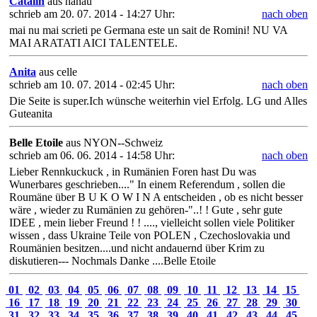
Catalin
aus hanau
schrieb am 20. 07. 2014 - 14:27 Uhr:
nach oben
mai nu mai scrieti pe Germana este un sait de Romini! NU VA
MAI ARATATI AICI TALENTELE.
Anita
aus celle
schrieb am 10. 07. 2014 - 02:45 Uhr:
nach oben
Die Seite is super.Ich wünsche weiterhin viel Erfolg. LG und Alles
Guteanita
Belle Etoile
aus NYON--Schweiz
schrieb am 06. 06. 2014 - 14:58 Uhr:
nach oben
Lieber Rennkuckuck , in Rumänien Foren hast Du was
Wunerbares geschrieben...." In einem Referendum , sollen die
Roumäne über B U K O W I N A entscheiden , ob es nicht besser
wäre , wieder zu Rumänien zu gehören-"..! ! Gute , sehr gute
IDEE , mein lieber Freund ! ! ...., vielleicht sollen viele Politiker
wissen , dass Ukraine Teile von POLEN , Czechoslovakia und
Roumänien besitzen....und nicht andauernd über Krim zu
diskutieren--- Nochmals Danke ....Belle Etoile
01
02
03
04
05
06
07
08
09
10
11
12
13
14
15
16
17
18
19
20
21
22
23
24
25
26
27
28
29
30
31
32
33
34
35
36
37
38
39
40
41
42
43
44
45