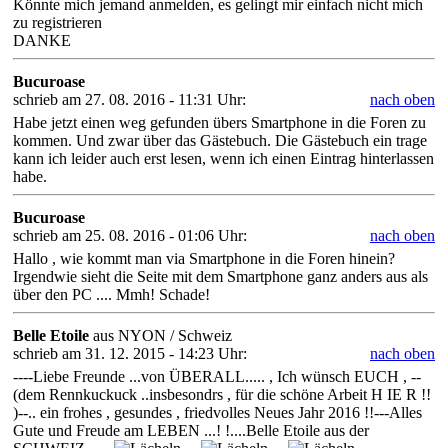
Könnte mich jemand anmelden, es gelingt mir einfach nicht mich
zu registrieren
DANKE
Bucuroase
schrieb am 27. 08. 2016 - 11:31 Uhr:
nach oben
Habe jetzt einen weg gefunden übers Smartphone in die Foren zu
kommen. Und zwar über das Gästebuch. Die Gästebuch ein trage
kann ich leider auch erst lesen, wenn ich einen Eintrag hinterlassen
habe.
Bucuroase
schrieb am 25. 08. 2016 - 01:06 Uhr:
nach oben
Hallo , wie kommt man via Smartphone in die Foren hinein?
Irgendwie sieht die Seite mit dem Smartphone ganz anders aus als
über den PC .... Mmh! Schade!
Belle Etoile
aus NYON / Schweiz
schrieb am 31. 12. 2015 - 14:23 Uhr:
nach oben
----Liebe Freunde ...von ÜBERALL..... , Ich wünsch EUCH , --
(dem Rennkuckuck ..insbesondrs , für die schöne Arbeit H IE R !!
)--.. ein frohes , gesundes , friedvolles Neues Jahr 2016 !!---Alles
Gute und Freude am LEBEN ...! !....Belle Etoile aus der