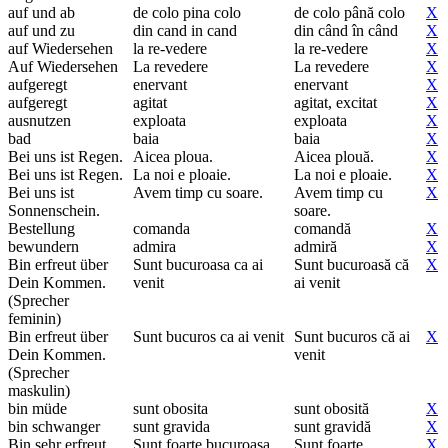
auf und ab
de colo pina colo
de colo până colo
X
auf und zu
din cand in cand
din când în când
X
auf Wiedersehen
la re-vedere
la re-vedere
X
Auf Wiedersehen
La revedere
La revedere
X
aufgeregt
enervant
enervant
X
aufgeregt
agitat
agitat, excitat
X
ausnutzen
exploata
exploata
X
bad
baia
baia
X
Bei uns ist Regen.
Aicea ploua.
Aicea plouă.
X
Bei uns ist Regen.
La noi e ploaie.
La noi e ploaie.
X
Bei uns ist
Avem timp cu soare.
Avem timp cu
X
Sonnenschein.
soare.
Bestellung
comanda
comandă
X
bewundern
admira
admiră
X
Bin erfreut über
Sunt bucuroasa ca ai
Sunt bucuroasă că
X
Dein Kommen.
venit
ai venit
(Sprecher
feminin)
Bin erfreut über
Sunt bucuros ca ai venit
Sunt bucuros că ai
X
Dein Kommen.
venit
(Sprecher
maskulin)
bin müde
sunt obosita
sunt obosită
X
bin schwanger
sunt gravida
sunt gravidă
X
Bin sehr erfreut
Sunt foarte bucuroasa
Sunt foarte
X