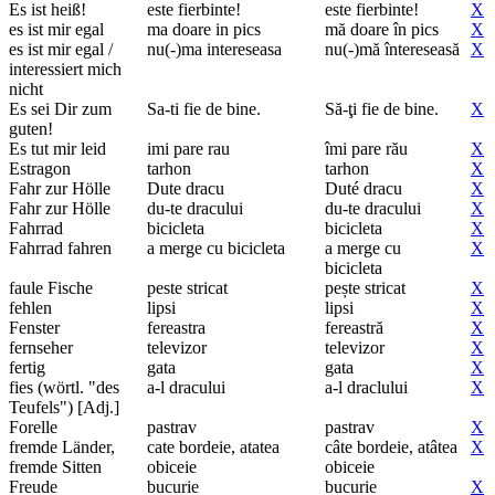
Es ist heiß!
este fierbinte!
este fierbinte!
X
es ist mir egal
ma doare in pics
mă doare în pics
X
es ist mir egal /
nu(-)ma intereseasa
nu(-)mă întereseasă
X
interessiert mich
nicht
Es sei Dir zum
Sa-ti fie de bine.
Să-ţi fie de bine.
X
guten!
Es tut mir leid
imi pare rau
îmi pare rău
X
Estragon
tarhon
tarhon
X
Fahr zur Hölle
Dute dracu
Duté dracu
X
Fahr zur Hölle
du-te dracului
du-te dracului
X
Fahrrad
bicicleta
bicicleta
X
Fahrrad fahren
a merge cu bicicleta
a merge cu
X
bicicleta
faule Fische
peste stricat
pește stricat
X
fehlen
lipsi
lipsi
X
Fenster
fereastra
fereastră
X
fernseher
televizor
televizor
X
fertig
gata
gata
X
fies (wörtl. "des
a-l dracului
a-l draclului
X
Teufels") [Adj.]
Forelle
pastrav
pastrav
X
fremde Länder,
cate bordeie, atatea
câte bordeie, atâtea
X
fremde Sitten
obiceie
obiceie
Freude
bucurie
bucurie
X