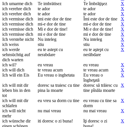
Ich umarme dich
Te imbrätisez
Te îmbrăţişez
X
ich verehre dich
te ador
te ador
X
ich verehre dich
te ador
te ador
X
ich vermisse dich
imi este dor de tine
Îmi este dor de tine
X
ich vermisse dich
mi-e dor de tine
mi-e dor de tine
X
ich vermisse dich
Mi e dor de tine!
Mi e dor de tine!
X
ich vermisse dich
mi e dor de tine
mi e dor de tine
X
Ich verstehe nicht
Nu inteleg
Nu inteleg
X
ich weiss
stiu
stiu
X
ich werde
eu te astept cu
eu te aştept cu
X
sehnsüchtig auf
nerabdare
nerăbdare
dich warten
ich wil?
eu vreau
eu vreau
X
ich will dich
te vreau acum
te vreau acum
X
Ich will ein Eis
Eu vreau o inghetata
Eu vreau o
X
îngheţată
ich will mit dir
doresc sa traiesc cu tine
doresc să trăiesc cu
X
leben bis in den
pina la moarte
tine pînăla moarte
tot
ich will mit dir
eu vreu sa dorm cu tine
eu vreau cu tine sa
X
schlafen
dorm
ich will nicht
nu mai vreau
nu mai vreau
X
mehr
ich wünsche dir
iti doresc o zi buna!
îţi doresc o zi
X
einen schönen
buna!