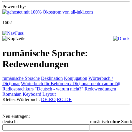
Powered by:
1602
rumänische Sprache:
Redewendungen
rumänische Sprache
Deklination
Konjugation
Wörterbuch /
Dicţionar
Wörterbuch für Behörden / Dicţionar pentru autorităţi
Radiosprachkurs "Deutsch - warum nicht?"
Redewendungen
Romanian Keyboard Layout
Kletter-Wörterbuch:
DE-RO
RO-DE
Neu eintragen:
deutsch:
rumänisch
ohne
Sonde