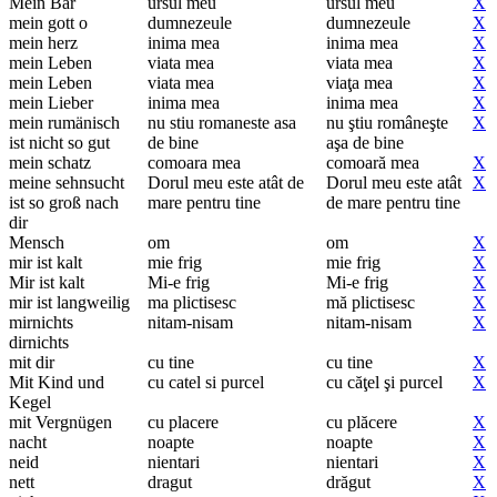
Mein Bär
ursul meu
ursul meu
X
mein gott o
dumnezeule
dumnezeule
X
mein herz
inima mea
inima mea
X
mein Leben
viata mea
viata mea
X
mein Leben
viata mea
viaţa mea
X
mein Lieber
inima mea
inima mea
X
mein rumänisch
nu stiu romaneste asa
nu ştiu româneşte
X
ist nicht so gut
de bine
aşa de bine
mein schatz
comoara mea
comoară mea
X
meine sehnsucht
Dorul meu este atât de
Dorul meu este atât
X
ist so groß nach
mare pentru tine
de mare pentru tine
dir
Mensch
om
om
X
mir ist kalt
mie frig
mie frig
X
Mir ist kalt
Mi-e frig
Mi-e frig
X
mir ist langweilig
ma plictisesc
mă plictisesc
X
mirnichts
nitam-nisam
nitam-nisam
X
dirnichts
mit dir
cu tine
cu tine
X
Mit Kind und
cu catel si purcel
cu căţel şi purcel
X
Kegel
mit Vergnügen
cu placere
cu plăcere
X
nacht
noapte
noapte
X
neid
nientari
nientari
X
nett
dragut
drăgut
X