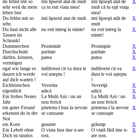
du fehlst mir so
imi lipsesti atat de mult
imi lipseşti atât de
X
sehr weil du mein
ca tu esti viata mea!
mult că tu eşti viaţa
leben bist
mea!
Du fehlst mir so
imi lipsesti atat de mult
imi lipseşti atât de
X
sehr,
mult
Du hast nicht alle
nu esti intreg la minte!
nu esti intreg la
X
Tassen im
minte!
Schrank!
Dummerchen
Prostutule
Prostuţule
X
Durchschnitt
paritate
paritate
X
dürfen, können,
putea
putea
X
vermögen
egal wie lange es
indiferent cit va dura te
indiferent cit va
X
dauert ich werde
voi astepta !
dura te voi aştepta
auf dich warten !
!
Eichhörnchen
Veverita
Veveriţă
X
eigentlich
adicä
adicä
X
Ein frohes Neues
La Multi Ani / un an
La Multi Ani / un
X
Jahr
nou fericit
an nou fericit
ein guter Freund
prietenu-l bun la nevoie
prietenu-l la nevoie
X
erkennst du in der
se cunoaste
se cunoaşte
Not
ein Korn
graunte
grăunţe
X
Ein Lebeb ohne
O viata fara tine n-are
O viată fără tine n-
X
Dich ist sinnlos
rost.
are rost.