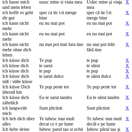
ich hasse mich
urasc mine si viata mea
Urăsc mine şi viaţa
X
und mein leben
mea
ich hoffe es geht
sper cä tie i-ti merge
sper că tie î-ti
X
dir gut
bine
merge bine
ich kann nicht
eu nu mai pot
eu nu mai pot
X
mehr
ich kann nicht
eu nu mai pot
eu nu mai pot
X
mehr
ich kann nicht
nu mai pot traii fara tine
nu mai pot trăii
X
mehr ohne dich
fără tine
leben
Ich küsse dich
Te pup
te pup
X
ich küsse dich
te sarut
te sărut
X
ich küsse dich
te pup
te pup
X
Ich küsse dich
te sarut dulce
te sărut dulce
X
süß / süße küsse
Ich küsse Dich
Te pup peste tot
Te pup peste tot
X
überall hin
Ich küsse dich
Eu te sarut tandru
Eu te sărut tandru
X
zährtlich
ich langweile
Sunt plictisit
Sunt plictisit
X
mich
Ich lieb dich über
Te iubesc mai mult
Te iubesc mai mult
X
alles
decat ce e pe lume
decât e pe lume
Ich liebe deine
Iubesc parul tau si ochii
Iubesc părul tau şi
X