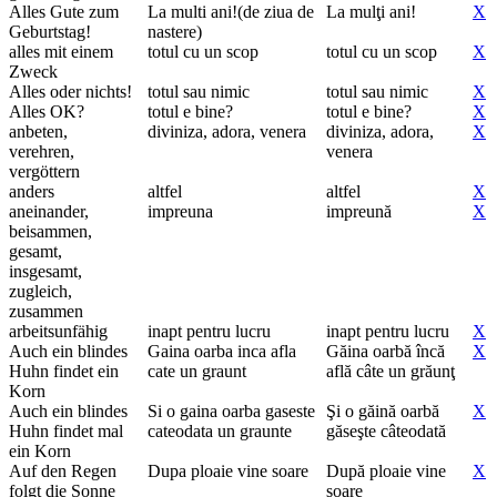
Alles Gute zum
La multi ani!(de ziua de
La mulţi ani!
X
Geburtstag!
nastere)
alles mit einem
totul cu un scop
totul cu un scop
X
Zweck
Alles oder nichts!
totul sau nimic
totul sau nimic
X
Alles OK?
totul e bine?
totul e bine?
X
anbeten,
diviniza, adora, venera
diviniza, adora,
X
verehren,
venera
vergöttern
anders
altfel
altfel
X
aneinander,
impreuna
impreună
X
beisammen,
gesamt,
insgesamt,
zugleich,
zusammen
arbeitsunfähig
inapt pentru lucru
inapt pentru lucru
X
Auch ein blindes
Gaina oarba inca afla
Găina oarbă încă
X
Huhn findet ein
cate un graunt
află câte un grăunţ
Korn
Auch ein blindes
Si o gaina oarba gaseste
Şi o găină oarbă
X
Huhn findet mal
cateodata un graunte
găseşte câteodată
ein Korn
Auf den Regen
Dupa ploaie vine soare
După ploaie vine
X
folgt die Sonne
soare