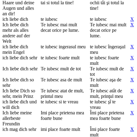
Haare und deine
tai si totul la tine!
ochii tâi şi totul la
Augen und alles
tine!
an dir!
ich liebe dich
te iubesc
te iubesc
X
Ich liebe dich
Te iubesc mai mult
Te iubesc mai mult
X
mehr als alles
decat orice pe lume.
decat orice pe
andere auf der
lume.
Welt
ich liebe dich
te iubesc ingerasul meu
te iubesc îngeraşul
X
mein Engel
meu
ich liebe dich sehr
te iubesc foarte mult
te iubesc foarte
X
mult
Ich liebe dich sehr
Te iubesc mult de tot
Te iubesc mult de
X
tot
Ich liebe dich so
Te iubesc asa de mult
Te iubesc aşa de
X
sehr
mult
Ich liebe Dich so
Te iubesc atat de mult,
Te iubesc atât de
X
sehr, mein Prinz
printul meu
mult, prinţul meu
ich liebe dich und
te iubesc si te vreau
te iubesc şî te
X
will dich
vreau
Ich liebe meine
Imi place prietena mea
Îmi place prietena
X
allerbeste
foarte bune
mea foarte bune
Freundin
ich mag dich sehr
imi place foarte mult
Îmi place foarte
X
mult