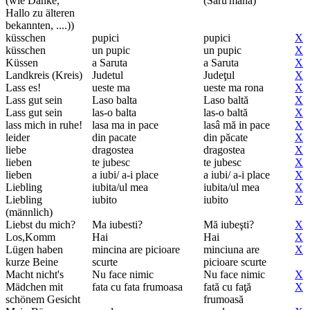
(wie Danke,
(Săru'mâna)
Hallo zu älteren
bekannten, ....))
küsschen
pupici
pupici
X
küsschen
un pupic
un pupic
X
Küssen
a Saruta
a Saruta
X
Landkreis (Kreis)
Judetul
Judeţul
X
Lass es!
ueste ma
ueste ma rona
X
Lass gut sein
Laso balta
Laso baltă
X
Lass gut sein
las-o balta
las-o baltă
X
lass mich in ruhe!
lasa ma in pace
lasâ mă in pace
X
leider
din pacate
din păcate
X
liebe
dragostea
dragostea
X
lieben
te jubesc
te jubesc
X
lieben
a iubi/ a-i place
a iubi/ a-i place
X
Liebling
iubita/ul mea
iubita/ul mea
X
Liebling
iubito
iubito
X
(männlich)
Liebst du mich?
Ma iubesti?
Mă iubeşti?
X
Los,Komm
Hai
Hai
X
Lügen haben
mincina are picioare
minciuna are
X
kurze Beine
scurte
picioare scurte
Macht nicht's
Nu face nimic
Nu face nimic
X
Mädchen mit
fata cu fata frumoasa
fată cu faţă
X
schönem Gesicht
frumoasă