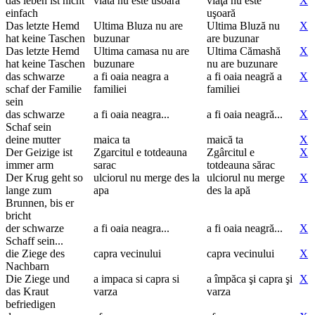
das leben ist nicht
viata nu este usoara
viaţa nu este
X
einfach
uşoară
Das letzte Hemd
Ultima Bluza nu are
Ultima Bluză nu
X
hat keine Taschen
buzunar
are buzunar
Das letzte Hemd
Ultima camasa nu are
Ultima Cămashă
X
hat keine Taschen
buzunare
nu are buzunare
das schwarze
a fi oaia neagra a
a fi oaia neagră a
X
schaf der Familie
familiei
familiei
sein
das schwarze
a fi oaia neagra...
a fi oaia neagră...
X
Schaf sein
deine mutter
maica ta
maică ta
X
Der Geizige ist
Zgarcitul e totdeauna
Zgârcitul e
X
immer arm
sarac
totdeauna sărac
Der Krug geht so
ulciorul nu merge des la
ulciorul nu merge
X
lange zum
apa
des la apă
Brunnen, bis er
bricht
der schwarze
a fi oaia neagra...
a fi oaia neagră...
X
Schaff sein...
die Ziege des
capra vecinului
capra vecinului
X
Nachbarn
Die Ziege und
a impaca si capra si
a împăca şi capra şi
X
das Kraut
varza
varza
befriedigen