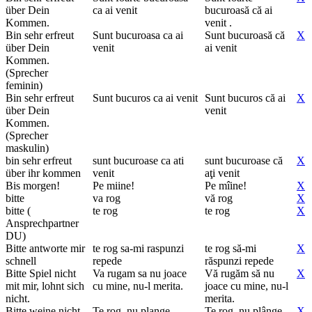
über Dein
ca ai venit
bucuroasă că ai
Kommen.
venit .
Bin sehr erfreut
Sunt bucuroasa ca ai
Sunt bucuroasă că
X
über Dein
venit
ai venit
Kommen.
(Sprecher
feminin)
Bin sehr erfreut
Sunt bucuros ca ai venit
Sunt bucuros că ai
X
über Dein
venit
Kommen.
(Sprecher
maskulin)
bin sehr erfreut
sunt bucuroase ca ati
sunt bucuroase că
X
über ihr kommen
venit
aţi venit
Bis morgen!
Pe miine!
Pe mîine!
X
bitte
va rog
vă rog
X
bitte (
te rog
te rog
X
Ansprechpartner
DU)
Bitte antworte mir
te rog sa-mi raspunzi
te rog să-mi
X
schnell
repede
răspunzi repede
Bitte Spiel nicht
Va rugam sa nu joace
Vă rugăm să nu
X
mit mir, lohnt sich
cu mine, nu-l merita.
joace cu mine, nu-l
nicht.
merita.
Bitte weine nicht.
Te rog, nu plange.
Te rog, nu plânge.
X