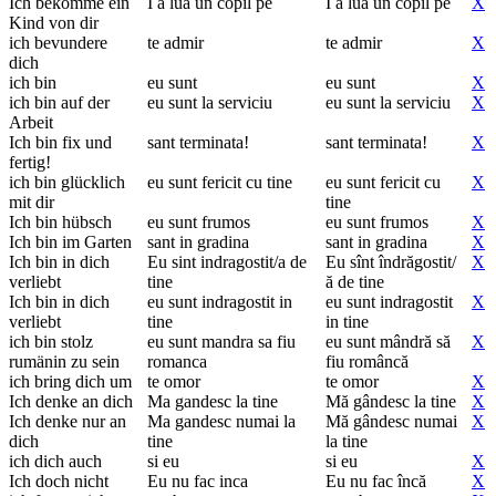
Ich bekomme ein
I a lua un copil pe
I a lua un copil pe
X
Kind von dir
ich bevundere
te admir
te admir
X
dich
ich bin
eu sunt
eu sunt
X
ich bin auf der
eu sunt la serviciu
eu sunt la serviciu
X
Arbeit
Ich bin fix und
sant terminata!
sant terminata!
X
fertig!
ich bin glücklich
eu sunt fericit cu tine
eu sunt fericit cu
X
mit dir
tine
Ich bin hübsch
eu sunt frumos
eu sunt frumos
X
Ich bin im Garten
sant in gradina
sant in gradina
X
Ich bin in dich
Eu sint indragostit/a de
Eu sînt îndrăgostit/
X
verliebt
tine
ă de tine
Ich bin in dich
eu sunt indragostit in
eu sunt indragostit
X
verliebt
tine
in tine
ich bin stolz
eu sunt mandra sa fiu
eu sunt mândră să
X
rumänin zu sein
romanca
fiu româncă
ich bring dich um
te omor
te omor
X
Ich denke an dich
Ma gandesc la tine
Mă gândesc la tine
X
Ich denke nur an
Ma gandesc numai la
Mă gândesc numai
X
dich
tine
la tine
ich dich auch
si eu
si eu
X
Ich doch nicht
Eu nu fac inca
Eu nu fac încă
X