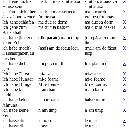
ich freue mich zu
ma bucur ca sunt acasa
sunt bucuroasa ca
X
Hause sein
sunt acasa
ich frue mich über
ma bucur de vremea
ma bucur de
X
das schöne wetter
frumoasa
vremea frumoasa
Ich gehe schlafen
ma duc sa dorm
ma duc sa dorm
X
Ich gehe zum
ma duc la basket
mă duc la basket
X
Basketball
ich habe (leider)
(din pacate) n-am timp
(din păcate) n-am
X
keine Zeit
timp
ich habe (noch)
(mai) am de facut lecti
(mai) am de făcut
X
Hausaufgaben zu
lecţi
machen
ich habe dich
imi placi mult
Îmi placi mult
X
gern
Ich habe Durst
mi-e sete
mi-e sete
X
Ich habe Hunger
mi-e foame
mi-e foame
X
Ich habe Hunger.
Mi-e foame.
Mi-e foame.
X
Ich habe kein
n-am bani
n-am bani
X
Geld
ich habe keine
habar n-am
habar n-am
X
Ahnung
ich habe keine
n-am timp
n-am timp
X
Zeit
ich hasse dich
te urasc
te urăsc
X
ich hasse dich
urasc
te urasc
X