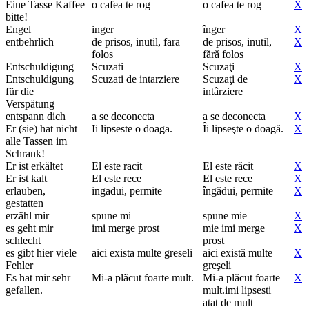
Eine Tasse Kaffee
o cafea te rog
o cafea te rog
X
bitte!
Engel
inger
înger
X
entbehrlich
de prisos, inutil, fara
de prisos, inutil,
X
folos
fără folos
Entschuldigung
Scuzati
Scuzaţi
X
Entschuldigung
Scuzati de intarziere
Scuzaţi de
X
für die
intârziere
Verspätung
entspann dich
a se deconecta
a se deconecta
X
Er (sie) hat nicht
Ii lipseste o doaga.
Îi lipseşte o doagă.
X
alle Tassen im
Schrank!
Er ist erkältet
El este racit
El este răcit
X
Er ist kalt
El este rece
El este rece
X
erlauben,
ingadui, permite
îngădui, permite
X
gestatten
erzähl mir
spune mi
spune mie
X
es geht mir
imi merge prost
mie imi merge
X
schlecht
prost
es gibt hier viele
aici exista multe greseli
aici există multe
X
Fehler
greşeli
Es hat mir sehr
Mi-a plãcut foarte mult.
Mi-a plăcut foarte
X
gefallen.
mult.imi lipsesti
atat de mult