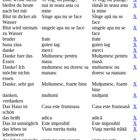
bleibst du heute
stai in seara asta cu
rămâi in seara asta
X
nach bei mir
mine
la mine
Blut ist dicker als
Singe apa nu se face
Sînge apă nu se
X
Wasser
face
Blut wird niemals
singele apa nu se face
singele apa nu se
X
zu Wasser
face
bruder
frate
frate
X
buna ziua
guten tag
guten tag
X
danke
merci
merci
X
Danke fuer das
Multumesc pentru
Mulţumesc pentru
X
Essen
masa.
masă.
Danke! Ich
multumesc nu doresc sa
multumesc nu
X
möchte nichts
mananc
doresc sa mananc
essen.
Danke, sehr gut
Multumesc, foarte bine
Mulţumesc, foarte
X
bine
danken,
multumi
mulţumi
X
verdanken
Das Haus ist
Casa este frumoasa
Casa este frumoasă
X
schön
das heißt
adica
adică
X
Das ist unmöglich
Este imposibil
Este imposibil
X
das leben ist
Viata merita traita
Viaţa merită trăită
X
lebenswert