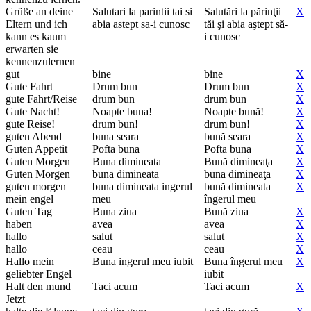
Grüße an deine
Salutari la parintii tai si
Salutări la părinţii
X
Eltern und ich
abia astept sa-i cunosc
tăi şi abia aştept să-
kann es kaum
i cunosc
erwarten sie
kennenzulernen
gut
bine
bine
X
Gute Fahrt
Drum bun
Drum bun
X
gute Fahrt/Reise
drum bun
drum bun
X
Gute Nacht!
Noapte buna!
Noapte bună!
X
gute Reise!
drum bun!
drum bun!
X
guten Abend
buna seara
bună seara
X
Guten Appetit
Pofta buna
Pofta buna
X
Guten Morgen
Buna dimineata
Bună dimineaţa
X
Guten Morgen
buna dimineata
buna dimineaţa
X
guten morgen
buna dimineata ingerul
bună dimineata
X
mein engel
meu
îngerul meu
Guten Tag
Buna ziua
Bună ziua
X
haben
avea
avea
X
hallo
salut
salut
X
hallo
ceau
ceau
X
Hallo mein
Buna ingerul meu iubit
Buna îngerul meu
X
geliebter Engel
iubit
Halt den mund
Taci acum
Taci acum
X
Jetzt