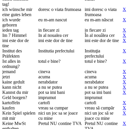
tag!
ich wünsche mir
doresc o viata frumoasa
imi doresc o viata
X
eine gutes leben
frumoasa
ich wurde
eu m-am nascut
eu m-am născut
X
geboren
ieden tag
in fiecare zi
in fiecare zi
X
Im 7 Himmel
In al noualea cer
În al nouâlea cer
X
imi este dor de
imi este dor de tine
imi este dor de tine
X
tine
Institut des
Institutia prefectului
Instituţia
X
Präfekten
prefectului
Ist alles in
totul e bine?
totul e bine?
X
ordnung?
jemand
cineva
cineva
X
jetzt
acuma
acuma
X
kaine gedult
nerabdator
nerabdator
X
kann nicht
a nu se putea
a nu se putea
X
Kannst du mir
pot sa imi bani
pot sa imi bani
X
Geld borgen?
imprumut
imprumut
kartoffeln
cartofi
cartofi
X
kaufen
vreau sa cumpar
vreau să cumpăr
X
Kein Spiel spielen
nici un joc sa se joace
nici un joc să se
X
mit mir
cu mine
joace cu mine
Keine MwSt
Pretul NU contine TVA
Pretul NU contine
X
enthalten
TVA