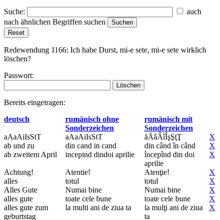
Suche:
auch
nach ähnlichen Begriffen suchen
Redewendung 1166:
Ich habe Durst, mi-e sete, mi-e sete
wirklich
löschen?
Passwort:
Bereits eingetragen:
deutsch
rumänisch ohne
rumänisch mit
Sonderzeichen
Sonderzeichen
aAaAiIsStT
aAaAiIsStT
ăĂâÂîÎşŞţŢ
X
ab und zu
din cand in cand
din când în când
X
ab zweitem April
incepind dindoi aprilie
începînd din doi
X
aprilie
Achtung!
Atentie!
Atenţie!
X
alles
totul
totul
X
Alles Gute
Numai bine
Numai bine
X
alles gute
toate cele bune
toate cele bune
X
alles gute zum
la multi ani de ziua ta
la mulţi ani de ziua
X
geburtstag
ta