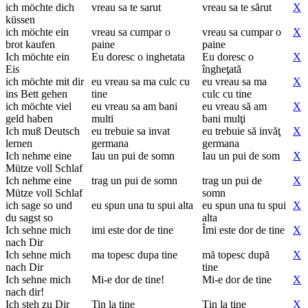
ich möchte dich
vreau sa te sarut
vreau sa te sărut
X
küssen
ich möchte ein
vreau sa cumpar o
vreau sa cumpar o
X
brot kaufen
paine
paine
Ich möchte ein
Eu doresc o inghetata
Eu doresc o
X
Eis
îngheţată
ich möchte mit dir
eu vreau sa ma culc cu
eu vreau sa ma
X
ins Bett gehen
tine
culc cu tine
ich möchte viel
eu vreau sa am bani
eu vreau să am
X
geld haben
multi
bani mulţi
Ich muß Deutsch
eu trebuie sa invat
eu trebuie să invăţ
X
lernen
germana
germana
Ich nehme eine
Iau un pui de somn
Iau un pui de som
X
Mütze voll Schlaf
Ich nehme eine
trag un pui de somn
trag un pui de
X
Mütze voll Schlaf
somn
ich sage so und
eu spun una tu spui alta
eu spun una tu spui
X
du sagst so
alta
Ich sehne mich
imi este dor de tine
Îmi este dor de tine
X
nach Dir
Ich sehne mich
ma topesc dupa tine
mă topesc după
X
nach Dir
tine
Ich sehne mich
Mi-e dor de tine!
Mi-e dor de tine
X
nach dir!
Ich steh zu Dir
Tin la tine
Ţin la tine
X