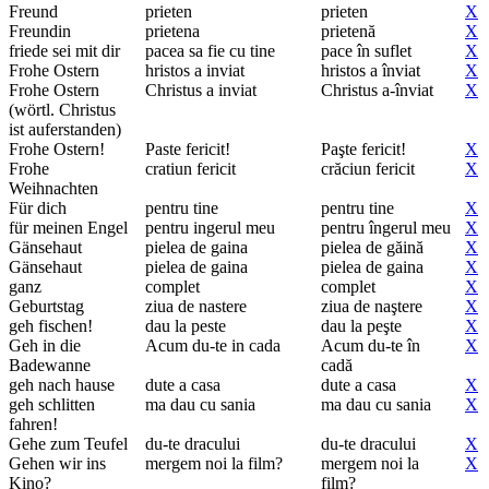
Freund
prieten
prieten
X
Freundin
prietena
prietenă
X
friede sei mit dir
pacea sa fie cu tine
pace în suflet
X
Frohe Ostern
hristos a inviat
hristos a înviat
X
Frohe Ostern
Christus a inviat
Christus a-înviat
X
(wörtl. Christus
ist auferstanden)
Frohe Ostern!
Paste fericit!
Paşte fericit!
X
Frohe
cratiun fericit
crăciun fericit
X
Weihnachten
Für dich
pentru tine
pentru tine
X
für meinen Engel
pentru ingerul meu
pentru îngerul meu
X
Gänsehaut
pielea de gaina
pielea de găină
X
Gänsehaut
pielea de gaina
pielea de gaina
X
ganz
complet
complet
X
Geburtstag
ziua de nastere
ziua de naştere
X
geh fischen!
dau la peste
dau la peşte
X
Geh in die
Acum du-te in cada
Acum du-te în
X
Badewanne
cadă
geh nach hause
dute a casa
dute a casa
X
geh schlitten
ma dau cu sania
ma dau cu sania
X
fahren!
Gehe zum Teufel
du-te dracului
du-te dracului
X
Gehen wir ins
mergem noi la film?
mergem noi la
X
Kino?
film?