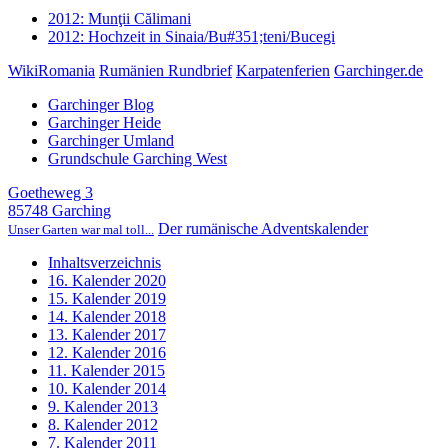
2012: Munţii Călimani
2012: Hochzeit in Sinaia/Bu#351;teni/Bucegi
WikiRomania
Rumänien Rundbrief
Karpatenferien
Garchinger.de
Garchinger Blog
Garchinger Heide
Garchinger Umland
Grundschule Garching West
Goetheweg 3
85748 Garching
Der rumänische Adventskalender
Unser Garten war mal toll...
Inhaltsverzeichnis
16. Kalender 2020
15. Kalender 2019
14. Kalender 2018
13. Kalender 2017
12. Kalender 2016
11. Kalender 2015
10. Kalender 2014
9. Kalender 2013
8. Kalender 2012
7. Kalender 2011