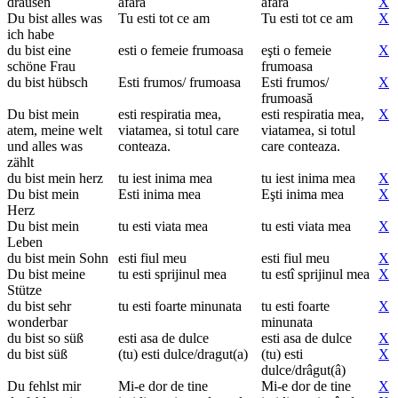
drausen
afara
afara
X
Du bist alles was
Tu esti tot ce am
Tu esti tot ce am
X
ich habe
du bist eine
esti o femeie frumoasa
eşti o femeie
X
schöne Frau
frumoasa
du bist hübsch
Esti frumos/ frumoasa
Esti frumos/
X
frumoasă
Du bist mein
esti respiratia mea,
esti respiratia mea,
X
atem, meine welt
viatamea, si totul care
viatamea, si totul
und alles was
conteaza.
care conteaza.
zählt
du bist mein herz
tu iest inima mea
tu iest inima mea
X
Du bist mein
Esti inima mea
Eşti inima mea
X
Herz
Du bist mein
tu esti viata mea
tu esti viata mea
X
Leben
du bist mein Sohn
esti fiul meu
esti fiul meu
X
Du bist meine
tu esti sprijinul mea
tu estî sprijinul mea
X
Stütze
du bist sehr
tu esti foarte minunata
tu esti foarte
X
wonderbar
minunata
du bist so süß
esti asa de dulce
esti asa de dulce
X
du bist süß
(tu) esti dulce/dragut(a)
(tu) esti
X
dulce/drâgut(â)
Du fehlst mir
Mi-e dor de tine
Mi-e dor de tine
X