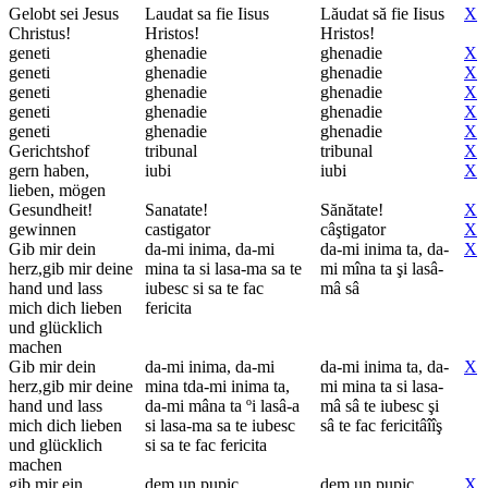
Gelobt sei Jesus
Laudat sa fie Iisus
Lăudat să fie Iisus
X
Christus!
Hristos!
Hristos!
geneti
ghenadie
ghenadie
X
geneti
ghenadie
ghenadie
X
geneti
ghenadie
ghenadie
X
geneti
ghenadie
ghenadie
X
geneti
ghenadie
ghenadie
X
Gerichtshof
tribunal
tribunal
X
gern haben,
iubi
iubi
X
lieben, mögen
Gesundheit!
Sanatate!
Sănătate!
X
gewinnen
castigator
câştigator
X
Gib mir dein
da-mi inima, da-mi
da-mi inima ta, da-
X
herz,gib mir deine
mina ta si lasa-ma sa te
mi mîna ta şi lasâ-
hand und lass
iubesc si sa te fac
mâ sâ
mich dich lieben
fericita
und glücklich
machen
Gib mir dein
da-mi inima, da-mi
da-mi inima ta, da-
X
herz,gib mir deine
mina tda-mi inima ta,
mi mina ta si lasa-
hand und lass
da-mi mâna ta ºi lasâ-a
mâ sâ te iubesc şi
mich dich lieben
si lasa-ma sa te iubesc
sâ te fac fericitâîîş
und glücklich
si sa te fac fericita
machen
gib mir ein
dem un pupic
dem un pupic
X