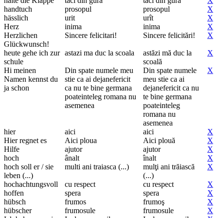
halte die Klappe
taci din gura
taci din gură
X
handtuch
prosopul
prosopul
X
hässlich
urit
urît
X
Herz
inima
inima
X
Herzlichen
Sincere felicitari!
Sincere felicitări!
X
Glückwunsch!
heute gehe ich zur
astazi ma duc la scoala
astăzi mă duc la
X
schule
scoală
Hi meinen
Din spate numele meu
Din spate numele
X
Namen kennst du
stie ca ai dejanefericit
meu stie ca ai
ja schon
ca nu te bine germana
dejanefericit ca nu
poateinteleg romana nu
te bine germana
asemenea
poateinteleg
romana nu
asemenea
hier
aici
aici
X
Hier regnet es
Aici ploua
Aici plouă
X
Hilfe
ajutor
ajutor
X
hoch
ânalt
înalt
X
hoch soll er / sie
multi ani traiasca (...)
mulţi ani trăiască
X
leben (...)
(...)
hochachtungsvoll
cu respect
cu respect
X
hoffen
spera
spera
X
hübsch
frumos
frumoş
X
hübscher
frumosule
frumosule
X