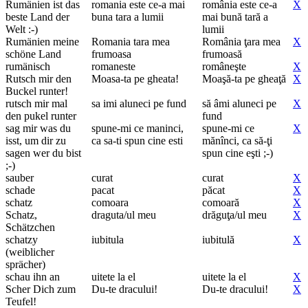
Rumänien ist das
romania este ce-a mai
românia este ce-a
X
beste Land der
buna tara a lumii
mai bună tară a
Welt :-)
lumii
Rumänien meine
Romania tara mea
România ţara mea
X
schöne Land
frumoasa
frumoasă
rumänisch
romaneste
româneşte
X
Rutsch mir den
Moasa-ta pe gheata!
Moaşă-ta pe gheaţă
X
Buckel runter!
rutsch mir mal
sa imi aluneci pe fund
să âmi aluneci pe
X
den pukel runter
fund
sag mir was du
spune-mi ce maninci,
spune-mi ce
X
isst, um dir zu
ca sa-ti spun cine esti
mănînci, ca să-ţi
sagen wer du bist
spun cine eşti ;-)
;-)
sauber
curat
curat
X
schade
pacat
păcat
X
schatz
comoara
comoară
X
Schatz,
draguta/ul meu
drăguţa/ul meu
X
Schätzchen
schatzy
iubitula
iubitulă
X
(weiblicher
sprächer)
schau ihn an
uitete la el
uitete la el
X
Scher Dich zum
Du-te dracului!
Du-te dracului!
X
Teufel!