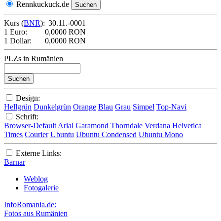
Rennkuckuck.de
Kurs (
BNR
):
30.11.-0001
1 Euro:
0,0000 RON
1 Dollar:
0,0000 RON
PLZs in Rumänien
Design:
Hellgrün
Dunkelgrün
Orange
Blau
Grau
Simpel
Top-Navi
Schrift:
Browser-Default
Arial
Garamond
Thorndale
Verdana
Helvetica
Times
Courier
Ubuntu
Ubuntu Condensed
Ubuntu Mono
Externe Links:
Barnar
Weblog
Fotogalerie
InfoRomania.de:
Fotos aus Rumänien