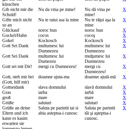
küsschen
Gib nicht mir die
Nu da vina pe mine!
Nu dă vina pe
X
Schuld!
mine!
Gifte mich nicht
Nu te ratui asa la mine
Nu te răţui aşa la
X
so an
mine
Glückauf
noroc bun
noroc bun
X
Gockel/Hahn
cocos
cocoş
X
Gokel
Kockosch
Kockosch
X
Gott Sei Dank
multumesc lui
multumesc lui
X
Dumnezeu
Dumnezeu
Gott Sei Dank
multumesc lui
mulţumesc lui
X
Dumezeu
Dumnezeu
Gott sei mit Dir!
mergi cu Dumnezeu!
mergi cu
X
Dumnezeu!
Gott, steh mir bei
doamne ajuta-ma
doamne ajută-mă
X
(Gott, hilf mir)
Gottseidank
slava domnului
slavă domnului
X
Gras
iarba
iarbă
X
groß
mare
mare
X
Grüße
salutari
salutari
X
Grüße an deine
Saluta pe parintii tai si
Saluta pe parintii
X
Eltern und ich
abia asteptsa-i cunosc
tâi şi aşteptsa-i
kann es kaum
cunosc.
erwarten sie
kennenzu lernen.