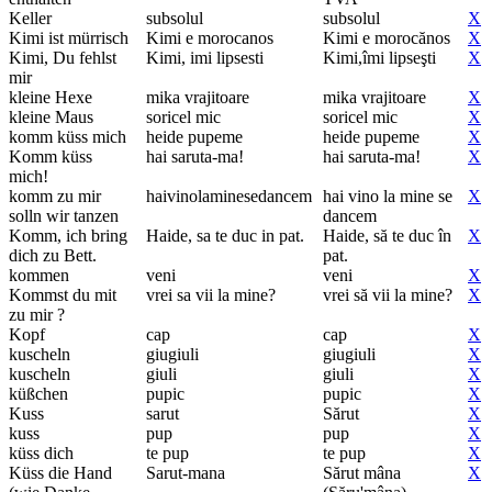
Keller
subsolul
subsolul
X
Kimi ist mürrisch
Kimi e morocanos
Kimi e morocănos
X
Kimi, Du fehlst
Kimi, imi lipsesti
Kimi,îmi lipseşti
X
mir
kleine Hexe
mika vrajitoare
mika vrajitoare
X
kleine Maus
soricel mic
soricel mic
X
komm küss mich
heide pupeme
heide pupeme
X
Komm küss
hai saruta-ma!
hai saruta-ma!
X
mich!
komm zu mir
haivinolaminesedancem
hai vino la mine se
X
solln wir tanzen
dancem
Komm, ich bring
Haide, sa te duc in pat.
Haide, să te duc în
X
dich zu Bett.
pat.
kommen
veni
veni
X
Kommst du mit
vrei sa vii la mine?
vrei să vii la mine?
X
zu mir ?
Kopf
cap
cap
X
kuscheln
giugiuli
giugiuli
X
kuscheln
giuli
giuli
X
küßchen
pupic
pupic
X
Kuss
sarut
Sărut
X
kuss
pup
pup
X
küss dich
te pup
te pup
X
Küss die Hand
Sarut-mana
Sărut mâna
X