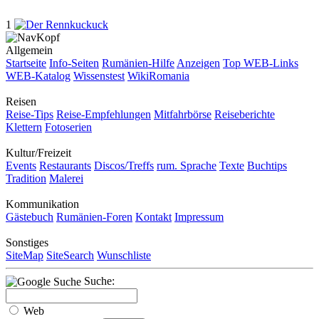
1
Allgemein
Startseite
Info-Seiten
Rumänien-Hilfe
Anzeigen
Top WEB-Links
WEB-Katalog
Wissenstest
WikiRomania
Reisen
Reise-Tips
Reise-Empfehlungen
Mitfahrbörse
Reiseberichte
Klettern
Fotoserien
Kultur/Freizeit
Events
Restaurants
Discos/Treffs
rum. Sprache
Texte
Buchtips
Tradition
Malerei
Kommunikation
Gästebuch
Rumänien-Foren
Kontakt
Impressum
Sonstiges
SiteMap
SiteSearch
Wunschliste
Suche:
Web