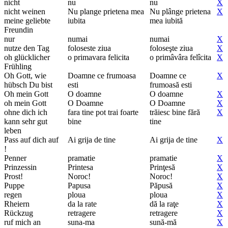
nicht
nu
nu
X
nicht weinen
Nu plange prietena mea
Nu plânge prietena
X
meine geliebte
iubita
mea iubită
Freundin
nur
numai
numai
X
nutze den Tag
foloseste ziua
foloseşte ziua
X
oh glücklicher
o primavara felicita
o primâvâra felîcita
X
Frühling
Oh Gott, wie
Doamne ce frumoasa
Doamne ce
X
hübsch Du bist
esti
frumoasă esti
Oh mein Gott
O doamne
O doamne
X
oh mein Gott
O Doamne
O Doamne
X
ohne dich ich
fara tine pot trai foarte
trăiesc bine fără
X
kann sehr gut
bine
tine
leben
Pass auf dich auf
Ai grija de tine
Ai grija de tine
X
!
Penner
pramatie
pramatie
X
Prinzessin
Printesa
Prinţesă
X
Prost!
Noroc!
Noroc!
X
Puppe
Papusa
Păpusă
X
regen
ploua
ploua
X
Rheiern
da la rate
dă la raţe
X
Rückzug
retragere
retragere
X
ruf mich an
suna-ma
sună-mă
X