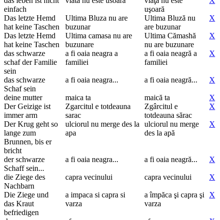
das leben ist nicht
viata nu este usoara
viaţa nu este
X
einfach
uşoară
Das letzte Hemd
Ultima Bluza nu are
Ultima Bluză nu
X
hat keine Taschen
buzunar
are buzunar
Das letzte Hemd
Ultima camasa nu are
Ultima Cămashă
X
hat keine Taschen
buzunare
nu are buzunare
das schwarze
a fi oaia neagra a
a fi oaia neagră a
X
schaf der Familie
familiei
familiei
sein
das schwarze
a fi oaia neagra...
a fi oaia neagră...
X
Schaf sein
deine mutter
maica ta
maică ta
X
Der Geizige ist
Zgarcitul e totdeauna
Zgârcitul e
X
immer arm
sarac
totdeauna sărac
Der Krug geht so
ulciorul nu merge des la
ulciorul nu merge
X
lange zum
apa
des la apă
Brunnen, bis er
bricht
der schwarze
a fi oaia neagra...
a fi oaia neagră...
X
Schaff sein...
die Ziege des
capra vecinului
capra vecinului
X
Nachbarn
Die Ziege und
a impaca si capra si
a împăca şi capra şi
X
das Kraut
varza
varza
befriedigen