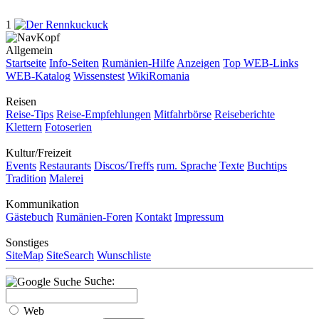
1
Allgemein
Startseite
Info-Seiten
Rumänien-Hilfe
Anzeigen
Top WEB-Links
WEB-Katalog
Wissenstest
WikiRomania
Reisen
Reise-Tips
Reise-Empfehlungen
Mitfahrbörse
Reiseberichte
Klettern
Fotoserien
Kultur/Freizeit
Events
Restaurants
Discos/Treffs
rum. Sprache
Texte
Buchtips
Tradition
Malerei
Kommunikation
Gästebuch
Rumänien-Foren
Kontakt
Impressum
Sonstiges
SiteMap
SiteSearch
Wunschliste
Suche:
Web