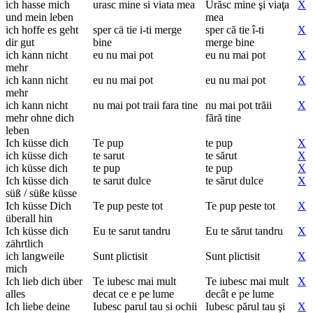
ich hasse mich
urasc mine si viata mea
Urăsc mine şi viaţa
X
und mein leben
mea
ich hoffe es geht
sper cä tie i-ti merge
sper că tie î-ti
X
dir gut
bine
merge bine
ich kann nicht
eu nu mai pot
eu nu mai pot
X
mehr
ich kann nicht
eu nu mai pot
eu nu mai pot
X
mehr
ich kann nicht
nu mai pot traii fara tine
nu mai pot trăii
X
mehr ohne dich
fără tine
leben
Ich küsse dich
Te pup
te pup
X
ich küsse dich
te sarut
te sărut
X
ich küsse dich
te pup
te pup
X
Ich küsse dich
te sarut dulce
te sărut dulce
X
süß / süße küsse
Ich küsse Dich
Te pup peste tot
Te pup peste tot
X
überall hin
Ich küsse dich
Eu te sarut tandru
Eu te sărut tandru
X
zährtlich
ich langweile
Sunt plictisit
Sunt plictisit
X
mich
Ich lieb dich über
Te iubesc mai mult
Te iubesc mai mult
X
alles
decat ce e pe lume
decât e pe lume
Ich liebe deine
Iubesc parul tau si ochii
Iubesc părul tau şi
X