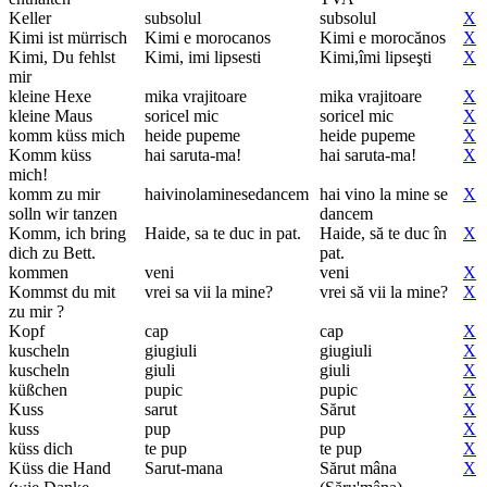
Keller
subsolul
subsolul
X
Kimi ist mürrisch
Kimi e morocanos
Kimi e morocănos
X
Kimi, Du fehlst
Kimi, imi lipsesti
Kimi,îmi lipseşti
X
mir
kleine Hexe
mika vrajitoare
mika vrajitoare
X
kleine Maus
soricel mic
soricel mic
X
komm küss mich
heide pupeme
heide pupeme
X
Komm küss
hai saruta-ma!
hai saruta-ma!
X
mich!
komm zu mir
haivinolaminesedancem
hai vino la mine se
X
solln wir tanzen
dancem
Komm, ich bring
Haide, sa te duc in pat.
Haide, să te duc în
X
dich zu Bett.
pat.
kommen
veni
veni
X
Kommst du mit
vrei sa vii la mine?
vrei să vii la mine?
X
zu mir ?
Kopf
cap
cap
X
kuscheln
giugiuli
giugiuli
X
kuscheln
giuli
giuli
X
küßchen
pupic
pupic
X
Kuss
sarut
Sărut
X
kuss
pup
pup
X
küss dich
te pup
te pup
X
Küss die Hand
Sarut-mana
Sărut mâna
X