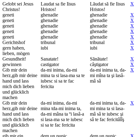
Gelobt sei Jesus
Laudat sa fie Iisus
Lăudat să fie Iisus
X
Christus!
Hristos!
Hristos!
geneti
ghenadie
ghenadie
X
geneti
ghenadie
ghenadie
X
geneti
ghenadie
ghenadie
X
geneti
ghenadie
ghenadie
X
geneti
ghenadie
ghenadie
X
Gerichtshof
tribunal
tribunal
X
gern haben,
iubi
iubi
X
lieben, mögen
Gesundheit!
Sanatate!
Sănătate!
X
gewinnen
castigator
câştigator
X
Gib mir dein
da-mi inima, da-mi
da-mi inima ta, da-
X
herz,gib mir deine
mina ta si lasa-ma sa te
mi mîna ta şi lasâ-
hand und lass
iubesc si sa te fac
mâ sâ
mich dich lieben
fericita
und glücklich
machen
Gib mir dein
da-mi inima, da-mi
da-mi inima ta, da-
X
herz,gib mir deine
mina tda-mi inima ta,
mi mina ta si lasa-
hand und lass
da-mi mâna ta ºi lasâ-a
mâ sâ te iubesc şi
mich dich lieben
si lasa-ma sa te iubesc
sâ te fac fericitâîîş
und glücklich
si sa te fac fericita
machen
gib mir ein
dem un pupic
dem un pupic
X