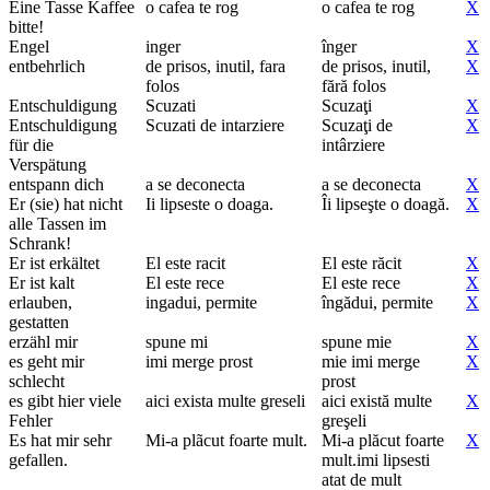
Eine Tasse Kaffee
o cafea te rog
o cafea te rog
X
bitte!
Engel
inger
înger
X
entbehrlich
de prisos, inutil, fara
de prisos, inutil,
X
folos
fără folos
Entschuldigung
Scuzati
Scuzaţi
X
Entschuldigung
Scuzati de intarziere
Scuzaţi de
X
für die
intârziere
Verspätung
entspann dich
a se deconecta
a se deconecta
X
Er (sie) hat nicht
Ii lipseste o doaga.
Îi lipseşte o doagă.
X
alle Tassen im
Schrank!
Er ist erkältet
El este racit
El este răcit
X
Er ist kalt
El este rece
El este rece
X
erlauben,
ingadui, permite
îngădui, permite
X
gestatten
erzähl mir
spune mi
spune mie
X
es geht mir
imi merge prost
mie imi merge
X
schlecht
prost
es gibt hier viele
aici exista multe greseli
aici există multe
X
Fehler
greşeli
Es hat mir sehr
Mi-a plãcut foarte mult.
Mi-a plăcut foarte
X
gefallen.
mult.imi lipsesti
atat de mult