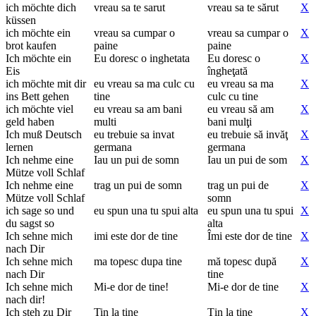
ich möchte dich
vreau sa te sarut
vreau sa te sărut
X
küssen
ich möchte ein
vreau sa cumpar o
vreau sa cumpar o
X
brot kaufen
paine
paine
Ich möchte ein
Eu doresc o inghetata
Eu doresc o
X
Eis
îngheţată
ich möchte mit dir
eu vreau sa ma culc cu
eu vreau sa ma
X
ins Bett gehen
tine
culc cu tine
ich möchte viel
eu vreau sa am bani
eu vreau să am
X
geld haben
multi
bani mulţi
Ich muß Deutsch
eu trebuie sa invat
eu trebuie să invăţ
X
lernen
germana
germana
Ich nehme eine
Iau un pui de somn
Iau un pui de som
X
Mütze voll Schlaf
Ich nehme eine
trag un pui de somn
trag un pui de
X
Mütze voll Schlaf
somn
ich sage so und
eu spun una tu spui alta
eu spun una tu spui
X
du sagst so
alta
Ich sehne mich
imi este dor de tine
Îmi este dor de tine
X
nach Dir
Ich sehne mich
ma topesc dupa tine
mă topesc după
X
nach Dir
tine
Ich sehne mich
Mi-e dor de tine!
Mi-e dor de tine
X
nach dir!
Ich steh zu Dir
Tin la tine
Ţin la tine
X