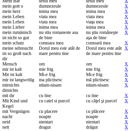
Mein Bär
ursul meu
ursul meu
X
mein gott o
dumnezeule
dumnezeule
X
mein herz
inima mea
inima mea
X
mein Leben
viata mea
viata mea
X
mein Leben
viata mea
viaţa mea
X
mein Lieber
inima mea
inima mea
X
mein rumänisch
nu stiu romaneste asa
nu ştiu româneşte
X
ist nicht so gut
de bine
aşa de bine
mein schatz
comoara mea
comoară mea
X
meine sehnsucht
Dorul meu este atât de
Dorul meu este atât
X
ist so groß nach
mare pentru tine
de mare pentru tine
dir
Mensch
om
om
X
mir ist kalt
mie frig
mie frig
X
Mir ist kalt
Mi-e frig
Mi-e frig
X
mir ist langweilig
ma plictisesc
mă plictisesc
X
mirnichts
nitam-nisam
nitam-nisam
X
dirnichts
mit dir
cu tine
cu tine
X
Mit Kind und
cu catel si purcel
cu căţel şi purcel
X
Kegel
mit Vergnügen
cu placere
cu plăcere
X
nacht
noapte
noapte
X
neid
nientari
nientari
X
nett
dragut
drăgut
X