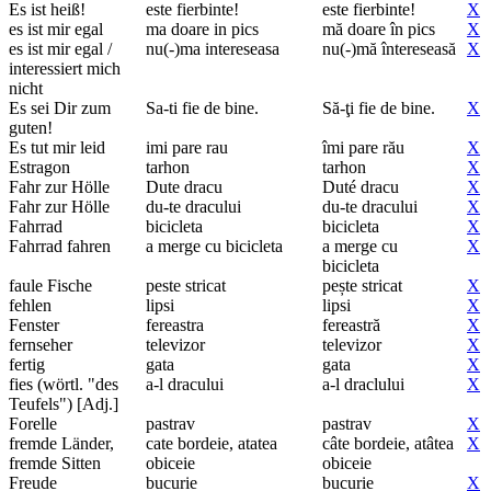
Es ist heiß!
este fierbinte!
este fierbinte!
X
es ist mir egal
ma doare in pics
mă doare în pics
X
es ist mir egal /
nu(-)ma intereseasa
nu(-)mă întereseasă
X
interessiert mich
nicht
Es sei Dir zum
Sa-ti fie de bine.
Să-ţi fie de bine.
X
guten!
Es tut mir leid
imi pare rau
îmi pare rău
X
Estragon
tarhon
tarhon
X
Fahr zur Hölle
Dute dracu
Duté dracu
X
Fahr zur Hölle
du-te dracului
du-te dracului
X
Fahrrad
bicicleta
bicicleta
X
Fahrrad fahren
a merge cu bicicleta
a merge cu
X
bicicleta
faule Fische
peste stricat
pește stricat
X
fehlen
lipsi
lipsi
X
Fenster
fereastra
fereastră
X
fernseher
televizor
televizor
X
fertig
gata
gata
X
fies (wörtl. "des
a-l dracului
a-l draclului
X
Teufels") [Adj.]
Forelle
pastrav
pastrav
X
fremde Länder,
cate bordeie, atatea
câte bordeie, atâtea
X
fremde Sitten
obiceie
obiceie
Freude
bucurie
bucurie
X