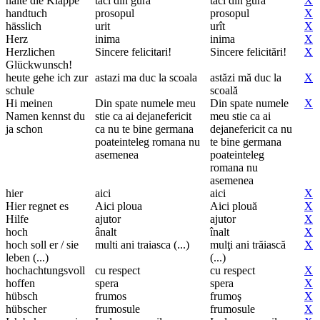
halte die Klappe
taci din gura
taci din gură
X
handtuch
prosopul
prosopul
X
hässlich
urit
urît
X
Herz
inima
inima
X
Herzlichen
Sincere felicitari!
Sincere felicitări!
X
Glückwunsch!
heute gehe ich zur
astazi ma duc la scoala
astăzi mă duc la
X
schule
scoală
Hi meinen
Din spate numele meu
Din spate numele
X
Namen kennst du
stie ca ai dejanefericit
meu stie ca ai
ja schon
ca nu te bine germana
dejanefericit ca nu
poateinteleg romana nu
te bine germana
asemenea
poateinteleg
romana nu
asemenea
hier
aici
aici
X
Hier regnet es
Aici ploua
Aici plouă
X
Hilfe
ajutor
ajutor
X
hoch
ânalt
înalt
X
hoch soll er / sie
multi ani traiasca (...)
mulţi ani trăiască
X
leben (...)
(...)
hochachtungsvoll
cu respect
cu respect
X
hoffen
spera
spera
X
hübsch
frumos
frumoş
X
hübscher
frumosule
frumosule
X