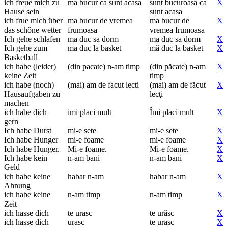
ich freue mich zu
ma bucur ca sunt acasa
sunt bucuroasa ca
X
Hause sein
sunt acasa
ich frue mich über
ma bucur de vremea
ma bucur de
X
das schöne wetter
frumoasa
vremea frumoasa
Ich gehe schlafen
ma duc sa dorm
ma duc sa dorm
X
Ich gehe zum
ma duc la basket
mă duc la basket
X
Basketball
ich habe (leider)
(din pacate) n-am timp
(din păcate) n-am
X
keine Zeit
timp
ich habe (noch)
(mai) am de facut lecti
(mai) am de făcut
X
Hausaufgaben zu
lecţi
machen
ich habe dich
imi placi mult
Îmi placi mult
X
gern
Ich habe Durst
mi-e sete
mi-e sete
X
Ich habe Hunger
mi-e foame
mi-e foame
X
Ich habe Hunger.
Mi-e foame.
Mi-e foame.
X
Ich habe kein
n-am bani
n-am bani
X
Geld
ich habe keine
habar n-am
habar n-am
X
Ahnung
ich habe keine
n-am timp
n-am timp
X
Zeit
ich hasse dich
te urasc
te urăsc
X
ich hasse dich
urasc
te urasc
X