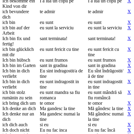
Ich bekomme ein
I a lua un copil pe
I a lua un copil pe
X
Kind von dir
ich bevundere
te admir
te admir
X
dich
ich bin
eu sunt
eu sunt
X
ich bin auf der
eu sunt la serviciu
eu sunt la serviciu
X
Arbeit
Ich bin fix und
sant terminata!
sant terminata!
X
fertig!
ich bin glücklich
eu sunt fericit cu tine
eu sunt fericit cu
X
mit dir
tine
Ich bin hübsch
eu sunt frumos
eu sunt frumos
X
Ich bin im Garten
sant in gradina
sant in gradina
X
Ich bin in dich
Eu sint indragostit/a de
Eu sînt îndrăgostit/
X
verliebt
tine
ă de tine
Ich bin in dich
eu sunt indragostit in
eu sunt indragostit
X
verliebt
tine
in tine
ich bin stolz
eu sunt mandra sa fiu
eu sunt mândră să
X
rumänin zu sein
romanca
fiu româncă
ich bring dich um
te omor
te omor
X
Ich denke an dich
Ma gandesc la tine
Mă gândesc la tine
X
Ich denke nur an
Ma gandesc numai la
Mă gândesc numai
X
dich
tine
la tine
ich dich auch
si eu
si eu
X
Ich doch nicht
Eu nu fac inca
Eu nu fac încă
X