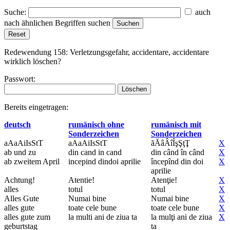
Suche:
auch
nach ähnlichen Begriffen suchen
Redewendung 158:
Verletzungsgefahr, accidentare, accidentare
wirklich löschen?
Passwort:
Bereits eingetragen:
deutsch
rumänisch ohne
rumänisch mit
Sonderzeichen
Sonderzeichen
aAaAiIsStT
aAaAiIsStT
ăĂâÂîÎşŞţŢ
X
ab und zu
din cand in cand
din când în când
X
ab zweitem April
incepind dindoi aprilie
începînd din doi
X
aprilie
Achtung!
Atentie!
Atenţie!
X
alles
totul
totul
X
Alles Gute
Numai bine
Numai bine
X
alles gute
toate cele bune
toate cele bune
X
alles gute zum
la multi ani de ziua ta
la mulţi ani de ziua
X
geburtstag
ta