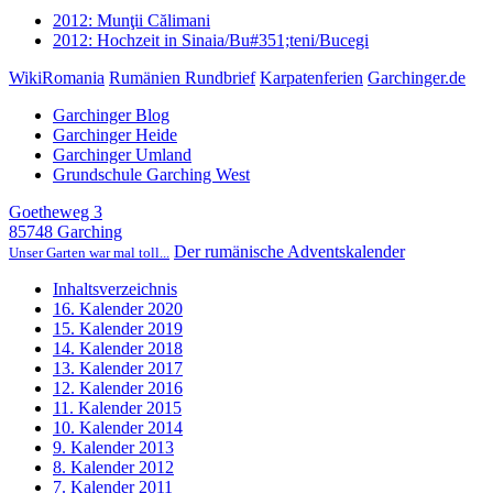
2012: Munţii Călimani
2012: Hochzeit in Sinaia/Bu#351;teni/Bucegi
WikiRomania
Rumänien Rundbrief
Karpatenferien
Garchinger.de
Garchinger Blog
Garchinger Heide
Garchinger Umland
Grundschule Garching West
Goetheweg 3
85748 Garching
Der rumänische Adventskalender
Unser Garten war mal toll...
Inhaltsverzeichnis
16. Kalender 2020
15. Kalender 2019
14. Kalender 2018
13. Kalender 2017
12. Kalender 2016
11. Kalender 2015
10. Kalender 2014
9. Kalender 2013
8. Kalender 2012
7. Kalender 2011