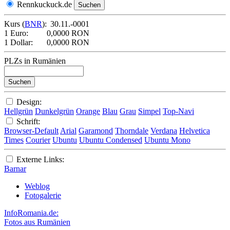
Rennkuckuck.de
Kurs (
BNR
):
30.11.-0001
1 Euro:
0,0000 RON
1 Dollar:
0,0000 RON
PLZs in Rumänien
Design:
Hellgrün
Dunkelgrün
Orange
Blau
Grau
Simpel
Top-Navi
Schrift:
Browser-Default
Arial
Garamond
Thorndale
Verdana
Helvetica
Times
Courier
Ubuntu
Ubuntu Condensed
Ubuntu Mono
Externe Links:
Barnar
Weblog
Fotogalerie
InfoRomania.de:
Fotos aus Rumänien