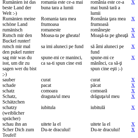
Rumänien ist das
romania este ce-a mai
românia este ce-a
X
beste Land der
buna tara a lumii
mai bună tară a
Welt :-)
lumii
Rumänien meine
Romania tara mea
România ţara mea
X
schöne Land
frumoasa
frumoasă
rumänisch
romaneste
româneşte
X
Rutsch mir den
Moasa-ta pe gheata!
Moaşă-ta pe gheaţă
X
Buckel runter!
rutsch mir mal
sa imi aluneci pe fund
să âmi aluneci pe
X
den pukel runter
fund
sag mir was du
spune-mi ce maninci,
spune-mi ce
X
isst, um dir zu
ca sa-ti spun cine esti
mănînci, ca să-ţi
sagen wer du bist
spun cine eşti ;-)
;-)
sauber
curat
curat
X
schade
pacat
păcat
X
schatz
comoara
comoară
X
Schatz,
draguta/ul meu
drăguţa/ul meu
X
Schätzchen
schatzy
iubitula
iubitulă
X
(weiblicher
sprächer)
schau ihn an
uitete la el
uitete la el
X
Scher Dich zum
Du-te dracului!
Du-te dracului!
X
Teufel!