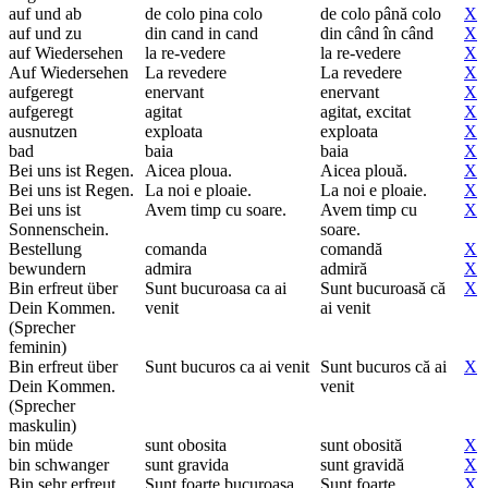
auf und ab
de colo pina colo
de colo până colo
X
auf und zu
din cand in cand
din când în când
X
auf Wiedersehen
la re-vedere
la re-vedere
X
Auf Wiedersehen
La revedere
La revedere
X
aufgeregt
enervant
enervant
X
aufgeregt
agitat
agitat, excitat
X
ausnutzen
exploata
exploata
X
bad
baia
baia
X
Bei uns ist Regen.
Aicea ploua.
Aicea plouă.
X
Bei uns ist Regen.
La noi e ploaie.
La noi e ploaie.
X
Bei uns ist
Avem timp cu soare.
Avem timp cu
X
Sonnenschein.
soare.
Bestellung
comanda
comandă
X
bewundern
admira
admiră
X
Bin erfreut über
Sunt bucuroasa ca ai
Sunt bucuroasă că
X
Dein Kommen.
venit
ai venit
(Sprecher
feminin)
Bin erfreut über
Sunt bucuros ca ai venit
Sunt bucuros că ai
X
Dein Kommen.
venit
(Sprecher
maskulin)
bin müde
sunt obosita
sunt obosită
X
bin schwanger
sunt gravida
sunt gravidă
X
Bin sehr erfreut
Sunt foarte bucuroasa
Sunt foarte
X