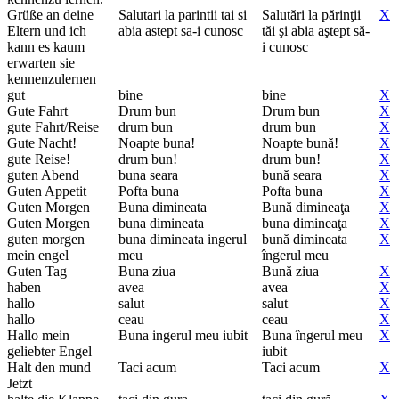
Grüße an deine
Salutari la parintii tai si
Salutări la părinţii
X
Eltern und ich
abia astept sa-i cunosc
tăi şi abia aştept să-
kann es kaum
i cunosc
erwarten sie
kennenzulernen
gut
bine
bine
X
Gute Fahrt
Drum bun
Drum bun
X
gute Fahrt/Reise
drum bun
drum bun
X
Gute Nacht!
Noapte buna!
Noapte bună!
X
gute Reise!
drum bun!
drum bun!
X
guten Abend
buna seara
bună seara
X
Guten Appetit
Pofta buna
Pofta buna
X
Guten Morgen
Buna dimineata
Bună dimineaţa
X
Guten Morgen
buna dimineata
buna dimineaţa
X
guten morgen
buna dimineata ingerul
bună dimineata
X
mein engel
meu
îngerul meu
Guten Tag
Buna ziua
Bună ziua
X
haben
avea
avea
X
hallo
salut
salut
X
hallo
ceau
ceau
X
Hallo mein
Buna ingerul meu iubit
Buna îngerul meu
X
geliebter Engel
iubit
Halt den mund
Taci acum
Taci acum
X
Jetzt