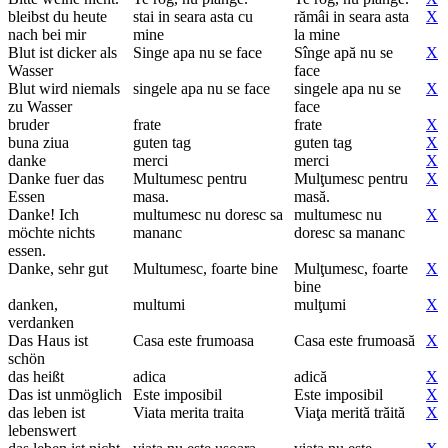
bleibst du heute
stai in seara asta cu
rămâi in seara asta
X
nach bei mir
mine
la mine
Blut ist dicker als
Singe apa nu se face
Sînge apă nu se
X
Wasser
face
Blut wird niemals
singele apa nu se face
singele apa nu se
X
zu Wasser
face
bruder
frate
frate
X
buna ziua
guten tag
guten tag
X
danke
merci
merci
X
Danke fuer das
Multumesc pentru
Mulţumesc pentru
X
Essen
masa.
masă.
Danke! Ich
multumesc nu doresc sa
multumesc nu
X
möchte nichts
mananc
doresc sa mananc
essen.
Danke, sehr gut
Multumesc, foarte bine
Mulţumesc, foarte
X
bine
danken,
multumi
mulţumi
X
verdanken
Das Haus ist
Casa este frumoasa
Casa este frumoasă
X
schön
das heißt
adica
adică
X
Das ist unmöglich
Este imposibil
Este imposibil
X
das leben ist
Viata merita traita
Viaţa merită trăită
X
lebenswert