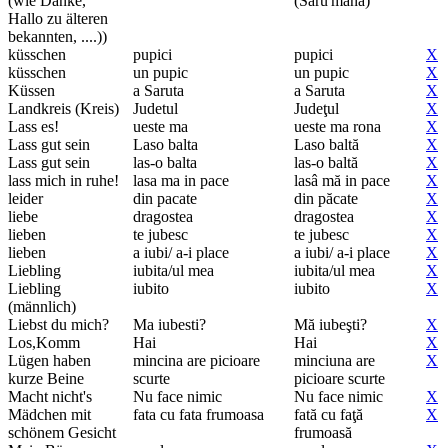
(wie Danke,
(Săru'mâna)
Hallo zu älteren
bekannten, ....))
küsschen
pupici
pupici
X
küsschen
un pupic
un pupic
X
Küssen
a Saruta
a Saruta
X
Landkreis (Kreis)
Judetul
Judeţul
X
Lass es!
ueste ma
ueste ma rona
X
Lass gut sein
Laso balta
Laso baltă
X
Lass gut sein
las-o balta
las-o baltă
X
lass mich in ruhe!
lasa ma in pace
lasâ mă in pace
X
leider
din pacate
din păcate
X
liebe
dragostea
dragostea
X
lieben
te jubesc
te jubesc
X
lieben
a iubi/ a-i place
a iubi/ a-i place
X
Liebling
iubita/ul mea
iubita/ul mea
X
Liebling
iubito
iubito
X
(männlich)
Liebst du mich?
Ma iubesti?
Mă iubeşti?
X
Los,Komm
Hai
Hai
X
Lügen haben
mincina are picioare
minciuna are
X
kurze Beine
scurte
picioare scurte
Macht nicht's
Nu face nimic
Nu face nimic
X
Mädchen mit
fata cu fata frumoasa
fată cu faţă
X
schönem Gesicht
frumoasă