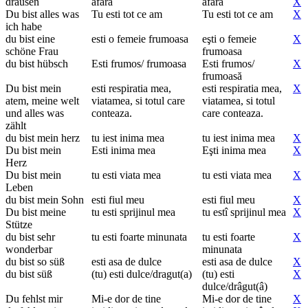
drausen
afara
afara
X
Du bist alles was
Tu esti tot ce am
Tu esti tot ce am
X
ich habe
du bist eine
esti o femeie frumoasa
eşti o femeie
X
schöne Frau
frumoasa
du bist hübsch
Esti frumos/ frumoasa
Esti frumos/
X
frumoasă
Du bist mein
esti respiratia mea,
esti respiratia mea,
X
atem, meine welt
viatamea, si totul care
viatamea, si totul
und alles was
conteaza.
care conteaza.
zählt
du bist mein herz
tu iest inima mea
tu iest inima mea
X
Du bist mein
Esti inima mea
Eşti inima mea
X
Herz
Du bist mein
tu esti viata mea
tu esti viata mea
X
Leben
du bist mein Sohn
esti fiul meu
esti fiul meu
X
Du bist meine
tu esti sprijinul mea
tu estî sprijinul mea
X
Stütze
du bist sehr
tu esti foarte minunata
tu esti foarte
X
wonderbar
minunata
du bist so süß
esti asa de dulce
esti asa de dulce
X
du bist süß
(tu) esti dulce/dragut(a)
(tu) esti
X
dulce/drâgut(â)
Du fehlst mir
Mi-e dor de tine
Mi-e dor de tine
X