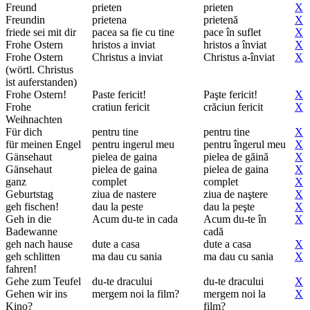
Freund
prieten
prieten
X
Freundin
prietena
prietenă
X
friede sei mit dir
pacea sa fie cu tine
pace în suflet
X
Frohe Ostern
hristos a inviat
hristos a înviat
X
Frohe Ostern
Christus a inviat
Christus a-înviat
X
(wörtl. Christus
ist auferstanden)
Frohe Ostern!
Paste fericit!
Paşte fericit!
X
Frohe
cratiun fericit
crăciun fericit
X
Weihnachten
Für dich
pentru tine
pentru tine
X
für meinen Engel
pentru ingerul meu
pentru îngerul meu
X
Gänsehaut
pielea de gaina
pielea de găină
X
Gänsehaut
pielea de gaina
pielea de gaina
X
ganz
complet
complet
X
Geburtstag
ziua de nastere
ziua de naştere
X
geh fischen!
dau la peste
dau la peşte
X
Geh in die
Acum du-te in cada
Acum du-te în
X
Badewanne
cadă
geh nach hause
dute a casa
dute a casa
X
geh schlitten
ma dau cu sania
ma dau cu sania
X
fahren!
Gehe zum Teufel
du-te dracului
du-te dracului
X
Gehen wir ins
mergem noi la film?
mergem noi la
X
Kino?
film?