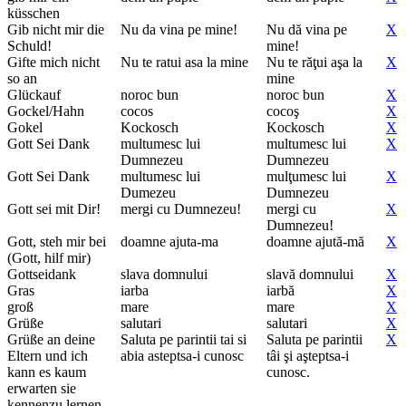
küsschen
Gib nicht mir die
Nu da vina pe mine!
Nu dă vina pe
X
Schuld!
mine!
Gifte mich nicht
Nu te ratui asa la mine
Nu te răţui aşa la
X
so an
mine
Glückauf
noroc bun
noroc bun
X
Gockel/Hahn
cocos
cocoş
X
Gokel
Kockosch
Kockosch
X
Gott Sei Dank
multumesc lui
multumesc lui
X
Dumnezeu
Dumnezeu
Gott Sei Dank
multumesc lui
mulţumesc lui
X
Dumezeu
Dumnezeu
Gott sei mit Dir!
mergi cu Dumnezeu!
mergi cu
X
Dumnezeu!
Gott, steh mir bei
doamne ajuta-ma
doamne ajută-mă
X
(Gott, hilf mir)
Gottseidank
slava domnului
slavă domnului
X
Gras
iarba
iarbă
X
groß
mare
mare
X
Grüße
salutari
salutari
X
Grüße an deine
Saluta pe parintii tai si
Saluta pe parintii
X
Eltern und ich
abia asteptsa-i cunosc
tâi şi aşteptsa-i
kann es kaum
cunosc.
erwarten sie
kennenzu lernen.