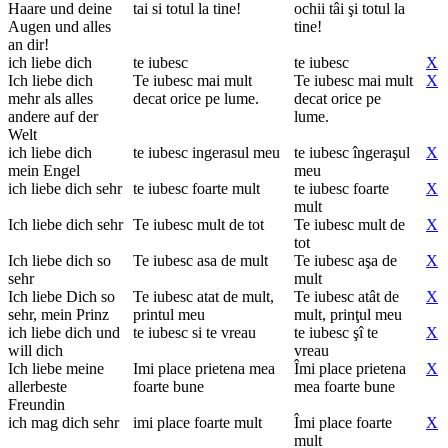
Haare und deine
tai si totul la tine!
ochii tâi şi totul la
Augen und alles
tine!
an dir!
ich liebe dich
te iubesc
te iubesc
X
Ich liebe dich
Te iubesc mai mult
Te iubesc mai mult
X
mehr als alles
decat orice pe lume.
decat orice pe
andere auf der
lume.
Welt
ich liebe dich
te iubesc ingerasul meu
te iubesc îngeraşul
X
mein Engel
meu
ich liebe dich sehr
te iubesc foarte mult
te iubesc foarte
X
mult
Ich liebe dich sehr
Te iubesc mult de tot
Te iubesc mult de
X
tot
Ich liebe dich so
Te iubesc asa de mult
Te iubesc aşa de
X
sehr
mult
Ich liebe Dich so
Te iubesc atat de mult,
Te iubesc atât de
X
sehr, mein Prinz
printul meu
mult, prinţul meu
ich liebe dich und
te iubesc si te vreau
te iubesc şî te
X
will dich
vreau
Ich liebe meine
Imi place prietena mea
Îmi place prietena
X
allerbeste
foarte bune
mea foarte bune
Freundin
ich mag dich sehr
imi place foarte mult
Îmi place foarte
X
mult