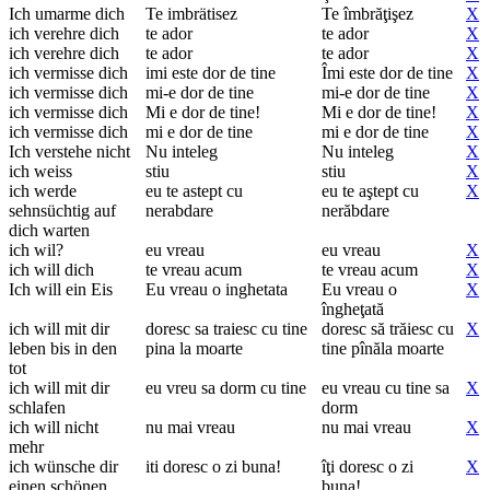
Ich umarme dich
Te imbrätisez
Te îmbrăţişez
X
ich verehre dich
te ador
te ador
X
ich verehre dich
te ador
te ador
X
ich vermisse dich
imi este dor de tine
Îmi este dor de tine
X
ich vermisse dich
mi-e dor de tine
mi-e dor de tine
X
ich vermisse dich
Mi e dor de tine!
Mi e dor de tine!
X
ich vermisse dich
mi e dor de tine
mi e dor de tine
X
Ich verstehe nicht
Nu inteleg
Nu inteleg
X
ich weiss
stiu
stiu
X
ich werde
eu te astept cu
eu te aştept cu
X
sehnsüchtig auf
nerabdare
nerăbdare
dich warten
ich wil?
eu vreau
eu vreau
X
ich will dich
te vreau acum
te vreau acum
X
Ich will ein Eis
Eu vreau o inghetata
Eu vreau o
X
îngheţată
ich will mit dir
doresc sa traiesc cu tine
doresc să trăiesc cu
X
leben bis in den
pina la moarte
tine pînăla moarte
tot
ich will mit dir
eu vreu sa dorm cu tine
eu vreau cu tine sa
X
schlafen
dorm
ich will nicht
nu mai vreau
nu mai vreau
X
mehr
ich wünsche dir
iti doresc o zi buna!
îţi doresc o zi
X
einen schönen
buna!