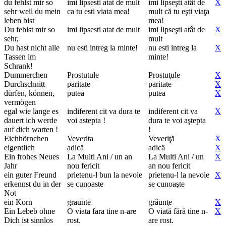
du fehlst mir so
imi lipsesti atat de mult
imi lipseşti atât de
X
sehr weil du mein
ca tu esti viata mea!
mult că tu eşti viaţa
leben bist
mea!
Du fehlst mir so
imi lipsesti atat de mult
imi lipseşti atât de
X
sehr,
mult
Du hast nicht alle
nu esti intreg la minte!
nu esti intreg la
X
Tassen im
minte!
Schrank!
Dummerchen
Prostutule
Prostuţule
X
Durchschnitt
paritate
paritate
X
dürfen, können,
putea
putea
X
vermögen
egal wie lange es
indiferent cit va dura te
indiferent cit va
X
dauert ich werde
voi astepta !
dura te voi aştepta
auf dich warten !
!
Eichhörnchen
Veverita
Veveriţă
X
eigentlich
adicä
adicä
X
Ein frohes Neues
La Multi Ani / un an
La Multi Ani / un
X
Jahr
nou fericit
an nou fericit
ein guter Freund
prietenu-l bun la nevoie
prietenu-l la nevoie
X
erkennst du in der
se cunoaste
se cunoaşte
Not
ein Korn
graunte
grăunţe
X
Ein Lebeb ohne
O viata fara tine n-are
O viată fără tine n-
X
Dich ist sinnlos
rost.
are rost.