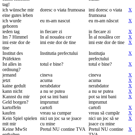
tag!
ich wünsche mir
doresc o viata frumoasa
imi doresc o viata
X
eine gutes leben
frumoasa
ich wurde
eu m-am nascut
eu m-am născut
X
geboren
ieden tag
in fiecare zi
in fiecare zi
X
Im 7 Himmel
In al noualea cer
În al nouâlea cer
X
imi este dor de
imi este dor de tine
imi este dor de tine
X
tine
Institut des
Institutia prefectului
Instituţia
X
Präfekten
prefectului
Ist alles in
totul e bine?
totul e bine?
X
ordnung?
jemand
cineva
cineva
X
jetzt
acuma
acuma
X
kaine gedult
nerabdator
nerabdator
X
kann nicht
a nu se putea
a nu se putea
X
Kannst du mir
pot sa imi bani
pot sa imi bani
X
Geld borgen?
imprumut
imprumut
kartoffeln
cartofi
cartofi
X
kaufen
vreau sa cumpar
vreau să cumpăr
X
Kein Spiel spielen
nici un joc sa se joace
nici un joc să se
X
mit mir
cu mine
joace cu mine
Keine MwSt
Pretul NU contine TVA
Pretul NU contine
X
enthalten
TVA