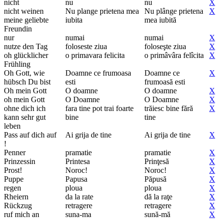
nicht
nu
nu
X
nicht weinen
Nu plange prietena mea
Nu plânge prietena
X
meine geliebte
iubita
mea iubită
Freundin
nur
numai
numai
X
nutze den Tag
foloseste ziua
foloseşte ziua
X
oh glücklicher
o primavara felicita
o primâvâra felîcita
X
Frühling
Oh Gott, wie
Doamne ce frumoasa
Doamne ce
X
hübsch Du bist
esti
frumoasă esti
Oh mein Gott
O doamne
O doamne
X
oh mein Gott
O Doamne
O Doamne
X
ohne dich ich
fara tine pot trai foarte
trăiesc bine fără
X
kann sehr gut
bine
tine
leben
Pass auf dich auf
Ai grija de tine
Ai grija de tine
X
!
Penner
pramatie
pramatie
X
Prinzessin
Printesa
Prinţesă
X
Prost!
Noroc!
Noroc!
X
Puppe
Papusa
Păpusă
X
regen
ploua
ploua
X
Rheiern
da la rate
dă la raţe
X
Rückzug
retragere
retragere
X
ruf mich an
suna-ma
sună-mă
X