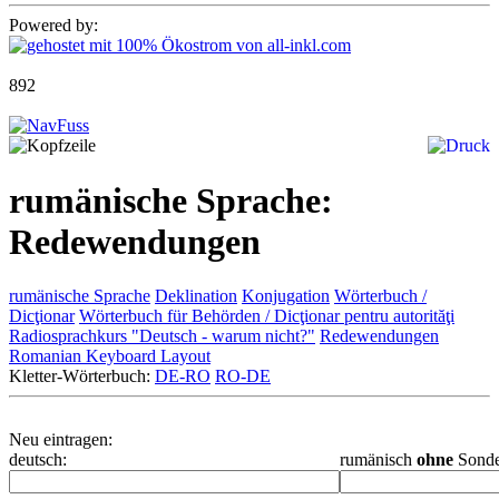
Powered by:
892
rumänische Sprache:
Redewendungen
rumänische Sprache
Deklination
Konjugation
Wörterbuch /
Dicţionar
Wörterbuch für Behörden / Dicţionar pentru autorităţi
Radiosprachkurs "Deutsch - warum nicht?"
Redewendungen
Romanian Keyboard Layout
Kletter-Wörterbuch:
DE-RO
RO-DE
Neu eintragen:
deutsch:
rumänisch
ohne
Sonde