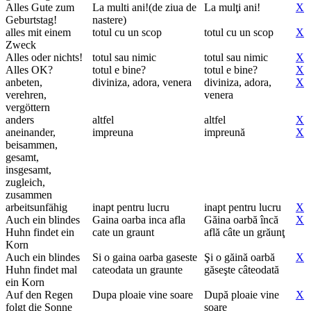
Alles Gute zum
La multi ani!(de ziua de
La mulţi ani!
X
Geburtstag!
nastere)
alles mit einem
totul cu un scop
totul cu un scop
X
Zweck
Alles oder nichts!
totul sau nimic
totul sau nimic
X
Alles OK?
totul e bine?
totul e bine?
X
anbeten,
diviniza, adora, venera
diviniza, adora,
X
verehren,
venera
vergöttern
anders
altfel
altfel
X
aneinander,
impreuna
impreună
X
beisammen,
gesamt,
insgesamt,
zugleich,
zusammen
arbeitsunfähig
inapt pentru lucru
inapt pentru lucru
X
Auch ein blindes
Gaina oarba inca afla
Găina oarbă încă
X
Huhn findet ein
cate un graunt
află câte un grăunţ
Korn
Auch ein blindes
Si o gaina oarba gaseste
Şi o găină oarbă
X
Huhn findet mal
cateodata un graunte
găseşte câteodată
ein Korn
Auf den Regen
Dupa ploaie vine soare
După ploaie vine
X
folgt die Sonne
soare