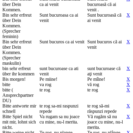
über Dein
ca ai venit
bucuroasă că ai
Kommen.
venit .
Bin sehr erfreut
Sunt bucuroasa ca ai
Sunt bucuroasă că
X
über Dein
venit
ai venit
Kommen.
(Sprecher
feminin)
Bin sehr erfreut
Sunt bucuros ca ai venit
Sunt bucuros că ai
X
über Dein
venit
Kommen.
(Sprecher
maskulin)
bin sehr erfreut
sunt bucuroase ca ati
sunt bucuroase că
X
über ihr kommen
venit
aţi venit
Bis morgen!
Pe miine!
Pe mîine!
X
bitte
va rog
vă rog
X
bitte (
te rog
te rog
X
Ansprechpartner
DU)
Bitte antworte mir
te rog sa-mi raspunzi
te rog să-mi
X
schnell
repede
răspunzi repede
Bitte Spiel nicht
Va rugam sa nu joace
Vă rugăm să nu
X
mit mir, lohnt sich
cu mine, nu-l merita.
joace cu mine, nu-l
nicht.
merita.
Bitte weine nicht.
Te rog, nu plange.
Te rog, nu plânge.
X