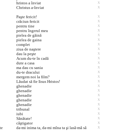
hristos a înviat
X
Christus a-înviat
X
Paşte fericit!
X
crăciun fericit
X
pentru tine
X
pentru îngerul meu
X
pielea de găină
X
pielea de gaina
X
complet
X
ziua de naştere
X
dau la peşte
X
Acum du-te în cadă
X
dute a casa
X
ma dau cu sania
X
du-te dracului
X
mergem noi la film?
X
Lăudat să fie Iisus Hristos!
X
ghenadie
X
ghenadie
X
ghenadie
X
ghenadie
X
ghenadie
X
tribunal
X
iubi
X
Sănătate!
X
câştigator
X
te
da-mi inima ta, da-mi mîna ta şi lasâ-mâ sâ
X