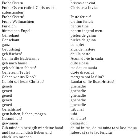
Frohe Ostern
hristos a inviat
Frohe Ostern (wörtl. Christus ist
Christus a inviat
auferstanden)
Frohe Ostern!
Paste fericit!
Frohe Weihnachten
cratiun fericit
Für dich
pentru tine
für meinen Engel
pentru ingerul meu
Gänsehaut
pielea de gaina
Gänsehaut
pielea de gaina
ganz
complet
Geburtstag
ziua de nastere
geh fischen!
dau la peste
Geh in die Badewanne
Acum du-te in cada
geh nach hause
dute a casa
geh schlitten fahren!
ma dau cu sania
Gehe zum Teufel
du-te dracului
Gehen wir ins Kino?
mergem noi la film?
Gelobt sei Jesus Christus!
Laudat sa fie Iisus Hristos!
geneti
ghenadie
geneti
ghenadie
geneti
ghenadie
geneti
ghenadie
geneti
ghenadie
Gerichtshof
tribunal
gern haben, lieben, mögen
iubi
Gesundheit!
Sanatate!
gewinnen
castigator
Gib mir dein herz,gib mir deine hand
da-mi inima, da-mi mina ta si lasa-ma sa 
und lass mich dich lieben und
iubesc si sa te fac fericita
glücklich machen