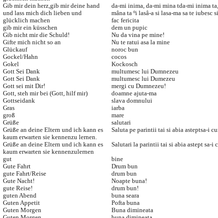
Gib mir dein herz,gib mir deine hand
da-mi inima, da-mi mina tda-mi inima ta
und lass mich dich lieben und
mâna ta ºi lasâ-a si lasa-ma sa te iubesc si
glücklich machen
fac fericita
gib mir ein küsschen
dem un pupic
Gib nicht mir die Schuld!
Nu da vina pe mine!
Gifte mich nicht so an
Nu te ratui asa la mine
Glückauf
noroc bun
Gockel/Hahn
cocos
Gokel
Kockosch
Gott Sei Dank
multumesc lui Dumnezeu
Gott Sei Dank
multumesc lui Dumezeu
Gott sei mit Dir!
mergi cu Dumnezeu!
Gott, steh mir bei (Gott, hilf mir)
doamne ajuta-ma
Gottseidank
slava domnului
Gras
iarba
groß
mare
Grüße
salutari
Grüße an deine Eltern und ich kann es
Saluta pe parintii tai si abia asteptsa-i c
kaum erwarten sie kennenzu lernen.
Grüße an deine Eltern und ich kann es
Salutari la parintii tai si abia astept sa-i
kaum erwarten sie kennenzulernen
gut
bine
Gute Fahrt
Drum bun
gute Fahrt/Reise
drum bun
Gute Nacht!
Noapte buna!
gute Reise!
drum bun!
guten Abend
buna seara
Guten Appetit
Pofta buna
Guten Morgen
Buna dimineata
Guten Morgen
buna dimineata