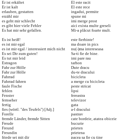
Er ist erkältet
El este racit
Er ist kalt
El este rece
erlauben, gestatten
ingadui, permite
erzähl mir
spune mi
es geht mir schlecht
imi merge prost
es gibt hier viele Fehler
aici exista multe greseli
Es hat mir sehr gefallen.
Mi-a plãcut foarte mult.
Es ist heiß!
este fierbinte!
es ist mir egal
ma doare in pics
es ist mir egal / interessiert mich nicht
nu(-)ma intereseasa
Es sei Dir zum guten!
Sa-ti fie de bine.
Es tut mir leid
imi pare rau
Estragon
tarhon
Fahr zur Hölle
Dute dracu
Fahr zur Hölle
du-te dracului
Fahrrad
bicicleta
Fahrrad fahren
a merge cu bicicleta
faule Fische
peste stricat
fehlen
lipsi
Fenster
fereastra
fernseher
televizor
fertig
gata
fies (wörtl. "des Teufels") [Adj.]
a-l dracului
Forelle
pastrav
fremde Länder, fremde Sitten
cate bordeie, atatea obiceie
Freude
bucurie
Freund
prieten
Freundin
prietena
friede sei mit dir
pacea sa fie cu tine