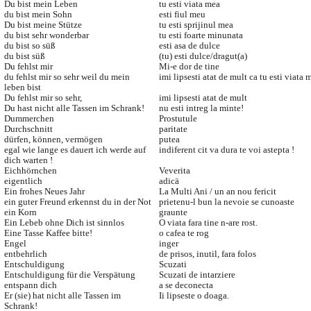
Du bist mein Leben
tu esti viata mea
du bist mein Sohn
esti fiul meu
Du bist meine Stütze
tu esti sprijinul mea
du bist sehr wonderbar
tu esti foarte minunata
du bist so süß
esti asa de dulce
du bist süß
(tu) esti dulce/dragut(a)
Du fehlst mir
Mi-e dor de tine
du fehlst mir so sehr weil du mein
imi lipsesti atat de mult ca tu esti viata 
leben bist
Du fehlst mir so sehr,
imi lipsesti atat de mult
Du hast nicht alle Tassen im Schrank!
nu esti intreg la minte!
Dummerchen
Prostutule
Durchschnitt
paritate
dürfen, können, vermögen
putea
egal wie lange es dauert ich werde auf
indiferent cit va dura te voi astepta !
dich warten !
Eichhörnchen
Veverita
eigentlich
adicä
Ein frohes Neues Jahr
La Multi Ani / un an nou fericit
ein guter Freund erkennst du in der Not
prietenu-l bun la nevoie se cunoaste
ein Korn
graunte
Ein Lebeb ohne Dich ist sinnlos
O viata fara tine n-are rost.
Eine Tasse Kaffee bitte!
o cafea te rog
Engel
inger
entbehrlich
de prisos, inutil, fara folos
Entschuldigung
Scuzati
Entschuldigung für die Verspätung
Scuzati de intarziere
entspann dich
a se deconecta
Er (sie) hat nicht alle Tassen im
Ii lipseste o doaga.
Schrank!