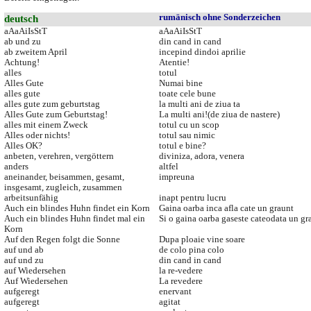
deutsch
rumänisch ohne Sonderzeichen
aAaAiIsStT
aAaAiIsStT
ab und zu
din cand in cand
ab zweitem April
incepind dindoi aprilie
Achtung!
Atentie!
alles
totul
Alles Gute
Numai bine
alles gute
toate cele bune
alles gute zum geburtstag
la multi ani de ziua ta
Alles Gute zum Geburtstag!
La multi ani!(de ziua de nastere)
alles mit einem Zweck
totul cu un scop
Alles oder nichts!
totul sau nimic
Alles OK?
totul e bine?
anbeten, verehren, vergöttern
diviniza, adora, venera
anders
altfel
aneinander, beisammen, gesamt,
impreuna
insgesamt, zugleich, zusammen
arbeitsunfähig
inapt pentru lucru
Auch ein blindes Huhn findet ein Korn
Gaina oarba inca afla cate un graunt
Auch ein blindes Huhn findet mal ein
Si o gaina oarba gaseste cateodata un gr
Korn
Auf den Regen folgt die Sonne
Dupa ploaie vine soare
auf und ab
de colo pina colo
auf und zu
din cand in cand
auf Wiedersehen
la re-vedere
Auf Wiedersehen
La revedere
aufgeregt
enervant
aufgeregt
agitat