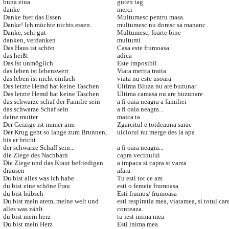
buna ziua
guten tag
danke
merci
Danke fuer das Essen
Multumesc pentru masa.
Danke! Ich möchte nichts essen.
multumesc nu doresc sa mananc
Danke, sehr gut
Multumesc, foarte bine
danken, verdanken
multumi
Das Haus ist schön
Casa este frumoasa
das heißt
adica
Das ist unmöglich
Este imposibil
das leben ist lebenswert
Viata merita traita
das leben ist nicht einfach
viata nu este usoara
Das letzte Hemd hat keine Taschen
Ultima Bluza nu are buzunar
Das letzte Hemd hat keine Taschen
Ultima camasa nu are buzunare
das schwarze schaf der Familie sein
a fi oaia neagra a familiei
das schwarze Schaf sein
a fi oaia neagra...
deine mutter
maica ta
Der Geizige ist immer arm
Zgarcitul e totdeauna sarac
Der Krug geht so lange zum Brunnen,
ulciorul nu merge des la apa
bis er bricht
der schwarze Schaff sein...
a fi oaia neagra...
die Ziege des Nachbarn
capra vecinului
Die Ziege und das Kraut befriedigen
a impaca si capra si varza
drausen
afara
Du bist alles was ich habe
Tu esti tot ce am
du bist eine schöne Frau
esti o femeie frumoasa
du bist hübsch
Esti frumos/ frumoasa
Du bist mein atem, meine welt und
esti respiratia mea, viatamea, si totul car
alles was zählt
conteaza.
du bist mein herz
tu iest inima mea
Du bist mein Herz
Esti inima mea