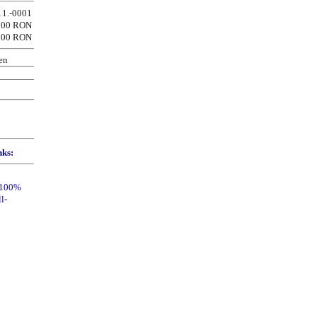
11.-0001
000 RON
000 RON
en
nks: