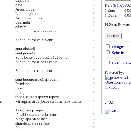
exploata
X
baia
X
Kurs (
BNR
):
30.
Aicea plouă.
X
1 Euro:
0,0
La noi e ploaie.
X
1 Dollar:
0,0
Avem timp cu soare.
X
comandă
X
PLZs in Rumäni
admiră
X
Sunt bucuroasă că ai venit
X
Sunt bucuros că ai venit
X
Design:
sunt obosită
X
Schrift:
sunt gravidă
X
Sunt foarte bucuroasă că ai venit .
X
Sunt bucuroasă că ai venit
X
Externe Li
Sunt bucuros că ai venit
X
Powered by:
sunt bucuroase că aţi venit
X
Pe mîine!
X
vă rog
X
te rog
X
te rog să-mi răspunzi repede
X
a.
Vă rugăm să nu joace cu mine, nu-l merita.
X
2402
Te rog, nu plânge.
X
rămâi in seara asta la mine
X
Sînge apă nu se face
X
singele apa nu se face
X
frate
X