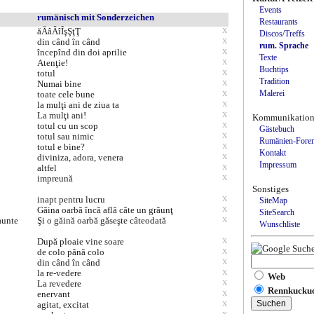
Events
rumänisch mit Sonderzeichen
Restaurants
ăĂâÂîÎşŞţŢ
X
Discos/Treffs
din când în când
X
rum. Sprache
începînd din doi aprilie
X
Texte
Atenţie!
X
Buchtips
totul
X
Tradition
Numai bine
X
Malerei
toate cele bune
X
la mulţi ani de ziua ta
X
La mulţi ani!
X
Kommunikatio
totul cu un scop
X
Gästebuch
totul sau nimic
X
Rumänien-Fore
totul e bine?
X
Kontakt
diviniza, adora, venera
X
Impressum
altfel
X
impreună
X
Sonstiges
inapt pentru lucru
X
SiteMap
Găina oarbă încă află câte un grăunţ
X
SiteSearch
aunte
Şi o găină oarbă găseşte câteodată
X
Wunschliste
După ploaie vine soare
X
de colo până colo
X
din când în când
X
la re-vedere
X
Web
La revedere
X
Rennkuckuc
enervant
X
agitat, excitat
X