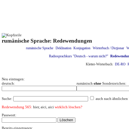
rumänische Sprache: Redewendungen
rumänische Sprache
Deklination
Konjugation
Wörterbuch / Dicţionar
W
Radiosprachkurs "Deutsch - warum nicht?"
Redewendu
Kletter-Wörterbuch:
DE-RO
Neu eintragen:
deutsch:
rumänisch
ohne
Sonderzeichen:
Suche:
auch nach ähnlichen 
Redewendung 565:
hier, aici, aici
wirklich löschen?
Passwort:
Bereits eingetragen: