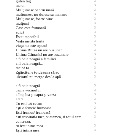
guten tag
X
merci
X
Mulţumesc pentru masă.
X
multumesc nu doresc sa mananc
X
Mulţumesc, foarte bine
X
mulţumi
X
Casa este frumoasă
X
adică
X
Este imposibil
X
Viaţa merită trăită
X
viaţa nu este uşoară
X
Ultima Bluză nu are buzunar
X
Ultima Cămashă nu are buzunare
X
a fi oaia neagră a familiei
X
a fi oaia neagră...
X
maică ta
X
Zgârcitul e totdeauna sărac
X
ulciorul nu merge des la apă
X
a fi oaia neagră...
X
capra vecinului
X
a împăca şi capra şi varza
X
afara
X
Tu esti tot ce am
X
eşti o femeie frumoasa
X
Esti frumos/ frumoasă
X
e
esti respiratia mea, viatamea, si totul care
X
conteaza.
tu iest inima mea
X
Eşti inima mea
X