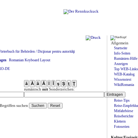
Allgemein
Startseite
örterbuch für Behörden / Dicţionar pentru autorităţi
Info-Seiten
Rumänien-Hilfe
ngen
Romanian Keyboard Layout
Anzeigen
RO-DE
Top WEB-Links
WEB-Katalog
Wissenstest
WikiRomania
rumänisch
mit
Sonderzeichen:
Reisen
Reise-Tips
Reise-Empfehlu
Begriffen suchen
Mitfahrbörse
Reiseberichte
Klettern
Fotoserien
Kultur/Freizeit