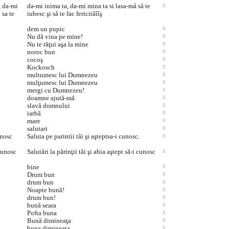
, da-mi
da-mi inima ta, da-mi mina ta si lasa-mâ sâ te
X
 sa te
iubesc şi sâ te fac fericitâîîş
dem un pupic
X
Nu dă vina pe mine!
X
Nu te răţui aşa la mine
X
noroc bun
X
cocoş
X
Kockosch
X
multumesc lui Dumnezeu
X
mulţumesc lui Dumnezeu
X
mergi cu Dumnezeu!
X
doamne ajută-mă
X
slavă domnului
X
iarbă
X
mare
X
salutari
X
unosc
Saluta pe parintii tâi şi aşteptsa-i cunosc.
X
 cunosc
Salutări la părinţii tăi şi abia aştept să-i cunosc
X
bine
X
Drum bun
X
drum bun
X
Noapte bună!
X
drum bun!
X
bună seara
X
Pofta buna
X
Bună dimineaţa
X
buna dimineaţa
X