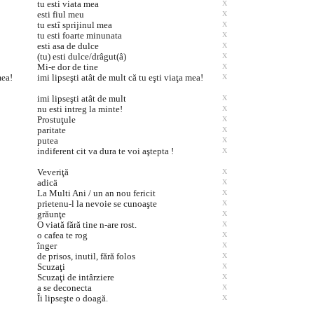
tu esti viata mea
X
esti fiul meu
X
tu estî sprijinul mea
X
tu esti foarte minunata
X
esti asa de dulce
X
(tu) esti dulce/drâgut(â)
X
Mi-e dor de tine
X
mea!
imi lipseşti atât de mult că tu eşti viaţa mea!
X
imi lipseşti atât de mult
X
nu esti intreg la minte!
X
Prostuţule
X
paritate
X
putea
X
indiferent cit va dura te voi aştepta !
X
Veveriţă
X
adicä
X
La Multi Ani / un an nou fericit
X
prietenu-l la nevoie se cunoaşte
X
grăunţe
X
O viată fără tine n-are rost.
X
o cafea te rog
X
înger
X
de prisos, inutil, fără folos
X
Scuzaţi
X
Scuzaţi de intârziere
X
a se deconecta
X
Îi lipseşte o doagă.
X