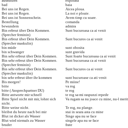
ausnutzen
exploata
bad
baia
Bei uns ist Regen.
Aicea ploua.
Bei uns ist Regen.
La noi e ploaie.
Bei uns ist Sonnenschein.
Avem timp cu soare.
Bestellung
comanda
bewundern
admira
Bin erfreut über Dein Kommen.
Sunt bucuroasa ca ai venit
(Sprecher feminin)
Bin erfreut über Dein Kommen.
Sunt bucuros ca ai venit
(Sprecher maskulin)
bin müde
sunt obosita
bin schwanger
sunt gravida
Bin sehr erfreut über Dein Kommen.
Sunt foarte bucuroasa ca ai venit
Bin sehr erfreut über Dein Kommen.
Sunt bucuroasa ca ai venit
(Sprecher feminin)
Bin sehr erfreut über Dein Kommen.
Sunt bucuros ca ai venit
(Sprecher maskulin)
bin sehr erfreut über ihr kommen
sunt bucuroase ca ati venit
Bis morgen!
Pe miine!
bitte
va rog
bitte ( Ansprechpartner DU)
te rog
Bitte antworte mir schnell
te rog sa-mi raspunzi repede
Bitte Spiel nicht mit mir, lohnt sich
Va rugam sa nu joace cu mine, nu-l merit
nicht.
Bitte weine nicht.
Te rog, nu plange.
bleibst du heute nach bei mir
stai in seara asta cu mine
Blut ist dicker als Wasser
Singe apa nu se face
Blut wird niemals zu Wasser
singele apa nu se face
bruder
frate