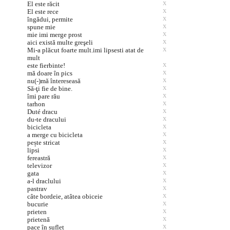
El este răcit
X
El este rece
X
îngădui, permite
X
spune mie
X
mie imi merge prost
X
aici există multe greşeli
X
Mi-a plăcut foarte mult.imi lipsesti atat de
X
mult
este fierbinte!
X
mă doare în pics
X
nu(-)mă întereseasă
X
Să-ţi fie de bine.
X
îmi pare rău
X
tarhon
X
Duté dracu
X
du-te dracului
X
bicicleta
X
a merge cu bicicleta
X
pește stricat
X
lipsi
X
fereastră
X
televizor
X
gata
X
a-l draclului
X
pastrav
X
câte bordeie, atâtea obiceie
X
bucurie
X
prieten
X
prietenă
X
pace în suflet
X