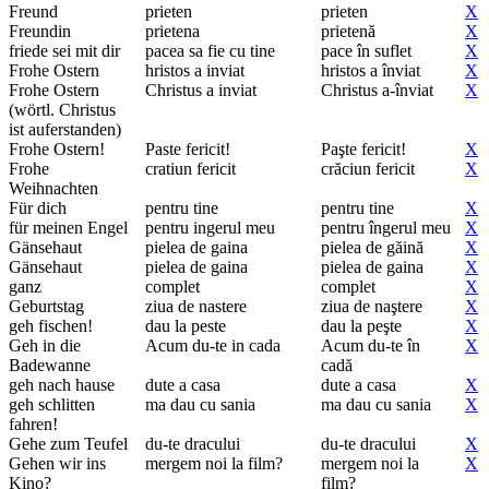
Freund
prieten
prieten
X
Freundin
prietena
prietenă
X
friede sei mit dir
pacea sa fie cu tine
pace în suflet
X
Frohe Ostern
hristos a inviat
hristos a înviat
X
Frohe Ostern
Christus a inviat
Christus a-înviat
X
(wörtl. Christus
ist auferstanden)
Frohe Ostern!
Paste fericit!
Paşte fericit!
X
Frohe
cratiun fericit
crăciun fericit
X
Weihnachten
Für dich
pentru tine
pentru tine
X
für meinen Engel
pentru ingerul meu
pentru îngerul meu
X
Gänsehaut
pielea de gaina
pielea de găină
X
Gänsehaut
pielea de gaina
pielea de gaina
X
ganz
complet
complet
X
Geburtstag
ziua de nastere
ziua de naştere
X
geh fischen!
dau la peste
dau la peşte
X
Geh in die
Acum du-te in cada
Acum du-te în
X
Badewanne
cadă
geh nach hause
dute a casa
dute a casa
X
geh schlitten
ma dau cu sania
ma dau cu sania
X
fahren!
Gehe zum Teufel
du-te dracului
du-te dracului
X
Gehen wir ins
mergem noi la film?
mergem noi la
X
Kino?
film?