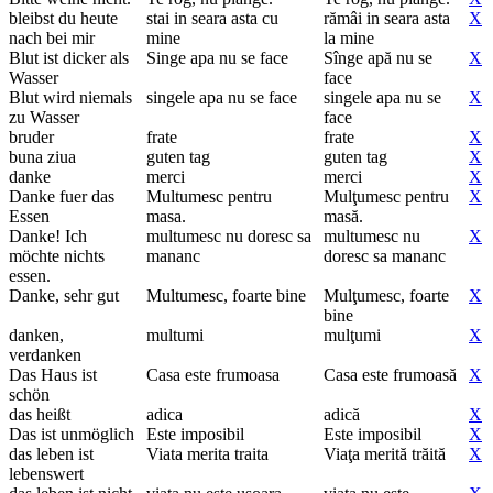
bleibst du heute
stai in seara asta cu
rămâi in seara asta
X
nach bei mir
mine
la mine
Blut ist dicker als
Singe apa nu se face
Sînge apă nu se
X
Wasser
face
Blut wird niemals
singele apa nu se face
singele apa nu se
X
zu Wasser
face
bruder
frate
frate
X
buna ziua
guten tag
guten tag
X
danke
merci
merci
X
Danke fuer das
Multumesc pentru
Mulţumesc pentru
X
Essen
masa.
masă.
Danke! Ich
multumesc nu doresc sa
multumesc nu
X
möchte nichts
mananc
doresc sa mananc
essen.
Danke, sehr gut
Multumesc, foarte bine
Mulţumesc, foarte
X
bine
danken,
multumi
mulţumi
X
verdanken
Das Haus ist
Casa este frumoasa
Casa este frumoasă
X
schön
das heißt
adica
adică
X
Das ist unmöglich
Este imposibil
Este imposibil
X
das leben ist
Viata merita traita
Viaţa merită trăită
X
lebenswert