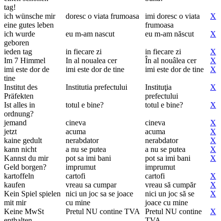
tag!
ich wünsche mir
doresc o viata frumoasa
imi doresc o viata
X
eine gutes leben
frumoasa
ich wurde
eu m-am nascut
eu m-am născut
X
geboren
ieden tag
in fiecare zi
in fiecare zi
X
Im 7 Himmel
In al noualea cer
În al nouâlea cer
X
imi este dor de
imi este dor de tine
imi este dor de tine
X
tine
Institut des
Institutia prefectului
Instituţia
X
Präfekten
prefectului
Ist alles in
totul e bine?
totul e bine?
X
ordnung?
jemand
cineva
cineva
X
jetzt
acuma
acuma
X
kaine gedult
nerabdator
nerabdator
X
kann nicht
a nu se putea
a nu se putea
X
Kannst du mir
pot sa imi bani
pot sa imi bani
X
Geld borgen?
imprumut
imprumut
kartoffeln
cartofi
cartofi
X
kaufen
vreau sa cumpar
vreau să cumpăr
X
Kein Spiel spielen
nici un joc sa se joace
nici un joc să se
X
mit mir
cu mine
joace cu mine
Keine MwSt
Pretul NU contine TVA
Pretul NU contine
X
enthalten
TVA