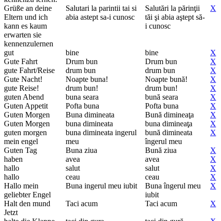
Grüße an deine
Salutari la parintii tai si
Salutări la părinţii
X
Eltern und ich
abia astept sa-i cunosc
tăi şi abia aştept să-
kann es kaum
i cunosc
erwarten sie
kennenzulernen
gut
bine
bine
X
Gute Fahrt
Drum bun
Drum bun
X
gute Fahrt/Reise
drum bun
drum bun
X
Gute Nacht!
Noapte buna!
Noapte bună!
X
gute Reise!
drum bun!
drum bun!
X
guten Abend
buna seara
bună seara
X
Guten Appetit
Pofta buna
Pofta buna
X
Guten Morgen
Buna dimineata
Bună dimineaţa
X
Guten Morgen
buna dimineata
buna dimineaţa
X
guten morgen
buna dimineata ingerul
bună dimineata
X
mein engel
meu
îngerul meu
Guten Tag
Buna ziua
Bună ziua
X
haben
avea
avea
X
hallo
salut
salut
X
hallo
ceau
ceau
X
Hallo mein
Buna ingerul meu iubit
Buna îngerul meu
X
geliebter Engel
iubit
Halt den mund
Taci acum
Taci acum
X
Jetzt