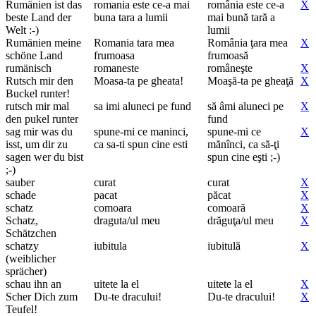
Rumänien ist das
romania este ce-a mai
românia este ce-a
X
beste Land der
buna tara a lumii
mai bună tară a
Welt :-)
lumii
Rumänien meine
Romania tara mea
România ţara mea
X
schöne Land
frumoasa
frumoasă
rumänisch
romaneste
româneşte
X
Rutsch mir den
Moasa-ta pe gheata!
Moaşă-ta pe gheaţă
X
Buckel runter!
rutsch mir mal
sa imi aluneci pe fund
să âmi aluneci pe
X
den pukel runter
fund
sag mir was du
spune-mi ce maninci,
spune-mi ce
X
isst, um dir zu
ca sa-ti spun cine esti
mănînci, ca să-ţi
sagen wer du bist
spun cine eşti ;-)
;-)
sauber
curat
curat
X
schade
pacat
păcat
X
schatz
comoara
comoară
X
Schatz,
draguta/ul meu
drăguţa/ul meu
X
Schätzchen
schatzy
iubitula
iubitulă
X
(weiblicher
sprächer)
schau ihn an
uitete la el
uitete la el
X
Scher Dich zum
Du-te dracului!
Du-te dracului!
X
Teufel!