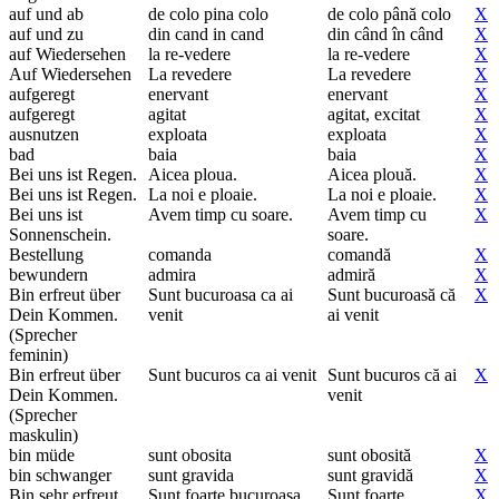
auf und ab
de colo pina colo
de colo până colo
X
auf und zu
din cand in cand
din când în când
X
auf Wiedersehen
la re-vedere
la re-vedere
X
Auf Wiedersehen
La revedere
La revedere
X
aufgeregt
enervant
enervant
X
aufgeregt
agitat
agitat, excitat
X
ausnutzen
exploata
exploata
X
bad
baia
baia
X
Bei uns ist Regen.
Aicea ploua.
Aicea plouă.
X
Bei uns ist Regen.
La noi e ploaie.
La noi e ploaie.
X
Bei uns ist
Avem timp cu soare.
Avem timp cu
X
Sonnenschein.
soare.
Bestellung
comanda
comandă
X
bewundern
admira
admiră
X
Bin erfreut über
Sunt bucuroasa ca ai
Sunt bucuroasă că
X
Dein Kommen.
venit
ai venit
(Sprecher
feminin)
Bin erfreut über
Sunt bucuros ca ai venit
Sunt bucuros că ai
X
Dein Kommen.
venit
(Sprecher
maskulin)
bin müde
sunt obosita
sunt obosită
X
bin schwanger
sunt gravida
sunt gravidă
X
Bin sehr erfreut
Sunt foarte bucuroasa
Sunt foarte
X