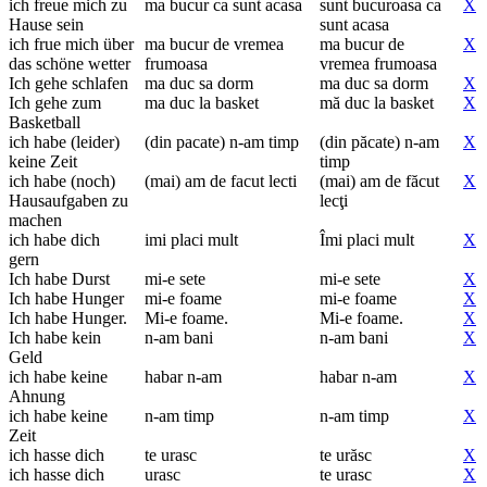
ich freue mich zu
ma bucur ca sunt acasa
sunt bucuroasa ca
X
Hause sein
sunt acasa
ich frue mich über
ma bucur de vremea
ma bucur de
X
das schöne wetter
frumoasa
vremea frumoasa
Ich gehe schlafen
ma duc sa dorm
ma duc sa dorm
X
Ich gehe zum
ma duc la basket
mă duc la basket
X
Basketball
ich habe (leider)
(din pacate) n-am timp
(din păcate) n-am
X
keine Zeit
timp
ich habe (noch)
(mai) am de facut lecti
(mai) am de făcut
X
Hausaufgaben zu
lecţi
machen
ich habe dich
imi placi mult
Îmi placi mult
X
gern
Ich habe Durst
mi-e sete
mi-e sete
X
Ich habe Hunger
mi-e foame
mi-e foame
X
Ich habe Hunger.
Mi-e foame.
Mi-e foame.
X
Ich habe kein
n-am bani
n-am bani
X
Geld
ich habe keine
habar n-am
habar n-am
X
Ahnung
ich habe keine
n-am timp
n-am timp
X
Zeit
ich hasse dich
te urasc
te urăsc
X
ich hasse dich
urasc
te urasc
X