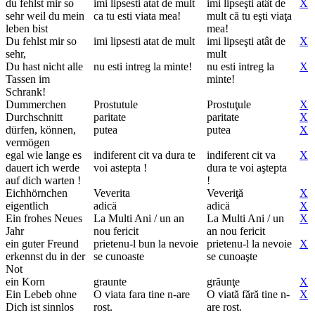
du fehlst mir so
imi lipsesti atat de mult
imi lipseşti atât de
X
sehr weil du mein
ca tu esti viata mea!
mult că tu eşti viaţa
leben bist
mea!
Du fehlst mir so
imi lipsesti atat de mult
imi lipseşti atât de
X
sehr,
mult
Du hast nicht alle
nu esti intreg la minte!
nu esti intreg la
X
Tassen im
minte!
Schrank!
Dummerchen
Prostutule
Prostuţule
X
Durchschnitt
paritate
paritate
X
dürfen, können,
putea
putea
X
vermögen
egal wie lange es
indiferent cit va dura te
indiferent cit va
X
dauert ich werde
voi astepta !
dura te voi aştepta
auf dich warten !
!
Eichhörnchen
Veverita
Veveriţă
X
eigentlich
adicä
adicä
X
Ein frohes Neues
La Multi Ani / un an
La Multi Ani / un
X
Jahr
nou fericit
an nou fericit
ein guter Freund
prietenu-l bun la nevoie
prietenu-l la nevoie
X
erkennst du in der
se cunoaste
se cunoaşte
Not
ein Korn
graunte
grăunţe
X
Ein Lebeb ohne
O viata fara tine n-are
O viată fără tine n-
X
Dich ist sinnlos
rost.
are rost.