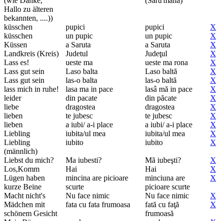
(wie Danke,
(Săru'mâna)
Hallo zu älteren
bekannten, ....))
küsschen
pupici
pupici
X
küsschen
un pupic
un pupic
X
Küssen
a Saruta
a Saruta
X
Landkreis (Kreis)
Judetul
Judeţul
X
Lass es!
ueste ma
ueste ma rona
X
Lass gut sein
Laso balta
Laso baltă
X
Lass gut sein
las-o balta
las-o baltă
X
lass mich in ruhe!
lasa ma in pace
lasâ mă in pace
X
leider
din pacate
din păcate
X
liebe
dragostea
dragostea
X
lieben
te jubesc
te jubesc
X
lieben
a iubi/ a-i place
a iubi/ a-i place
X
Liebling
iubita/ul mea
iubita/ul mea
X
Liebling
iubito
iubito
X
(männlich)
Liebst du mich?
Ma iubesti?
Mă iubeşti?
X
Los,Komm
Hai
Hai
X
Lügen haben
mincina are picioare
minciuna are
X
kurze Beine
scurte
picioare scurte
Macht nicht's
Nu face nimic
Nu face nimic
X
Mädchen mit
fata cu fata frumoasa
fată cu faţă
X
schönem Gesicht
frumoasă