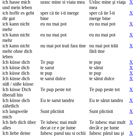
ich hasse mich
urasc mine si viata mea
Urăsc mine şi viaţa
X
und mein leben
mea
ich hoffe es geht
sper cä tie i-ti merge
sper că tie î-ti
X
dir gut
bine
merge bine
ich kann nicht
eu nu mai pot
eu nu mai pot
X
mehr
ich kann nicht
eu nu mai pot
eu nu mai pot
X
mehr
ich kann nicht
nu mai pot traii fara tine
nu mai pot trăii
X
mehr ohne dich
fără tine
leben
Ich küsse dich
Te pup
te pup
X
ich küsse dich
te sarut
te sărut
X
ich küsse dich
te pup
te pup
X
Ich küsse dich
te sarut dulce
te sărut dulce
X
süß / süße küsse
Ich küsse Dich
Te pup peste tot
Te pup peste tot
X
überall hin
Ich küsse dich
Eu te sarut tandru
Eu te sărut tandru
X
zährtlich
ich langweile
Sunt plictisit
Sunt plictisit
X
mich
Ich lieb dich über
Te iubesc mai mult
Te iubesc mai mult
X
alles
decat ce e pe lume
decât e pe lume
Ich liebe deine
Iubesc parul tau si ochii
Iubesc părul tau şi
X