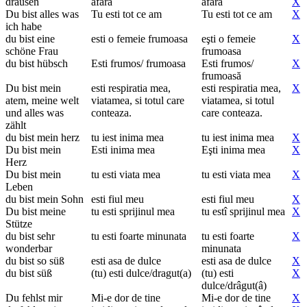
drausen
afara
afara
X
Du bist alles was
Tu esti tot ce am
Tu esti tot ce am
X
ich habe
du bist eine
esti o femeie frumoasa
eşti o femeie
X
schöne Frau
frumoasa
du bist hübsch
Esti frumos/ frumoasa
Esti frumos/
X
frumoasă
Du bist mein
esti respiratia mea,
esti respiratia mea,
X
atem, meine welt
viatamea, si totul care
viatamea, si totul
und alles was
conteaza.
care conteaza.
zählt
du bist mein herz
tu iest inima mea
tu iest inima mea
X
Du bist mein
Esti inima mea
Eşti inima mea
X
Herz
Du bist mein
tu esti viata mea
tu esti viata mea
X
Leben
du bist mein Sohn
esti fiul meu
esti fiul meu
X
Du bist meine
tu esti sprijinul mea
tu estî sprijinul mea
X
Stütze
du bist sehr
tu esti foarte minunata
tu esti foarte
X
wonderbar
minunata
du bist so süß
esti asa de dulce
esti asa de dulce
X
du bist süß
(tu) esti dulce/dragut(a)
(tu) esti
X
dulce/drâgut(â)
Du fehlst mir
Mi-e dor de tine
Mi-e dor de tine
X