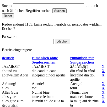
Suche:
auch
nach ähnlichen Begriffen suchen
Redewendung 1155:
kaine gedult, nerabdator, nerabdator
wirklich
löschen?
Passwort:
Bereits eingetragen:
deutsch
rumänisch ohne
rumänisch mit
Sonderzeichen
Sonderzeichen
aAaAiIsStT
aAaAiIsStT
ăĂâÂîÎşŞţŢ
X
ab und zu
din cand in cand
din când în când
X
ab zweitem April
incepind dindoi aprilie
începînd din doi
X
aprilie
Achtung!
Atentie!
Atenţie!
X
alles
totul
totul
X
Alles Gute
Numai bine
Numai bine
X
alles gute
toate cele bune
toate cele bune
X
alles gute zum
la multi ani de ziua ta
la mulţi ani de ziua
X
geburtstag
ta