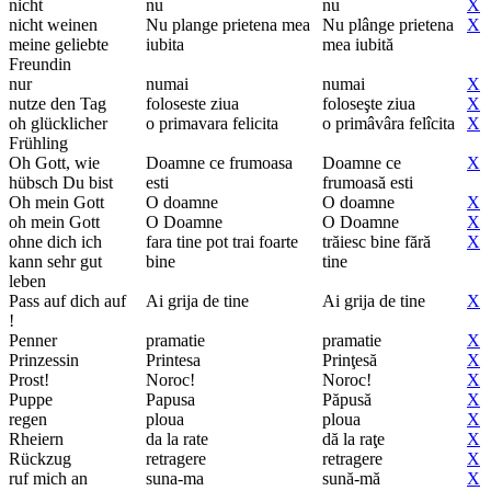
nicht
nu
nu
X
nicht weinen
Nu plange prietena mea
Nu plânge prietena
X
meine geliebte
iubita
mea iubită
Freundin
nur
numai
numai
X
nutze den Tag
foloseste ziua
foloseşte ziua
X
oh glücklicher
o primavara felicita
o primâvâra felîcita
X
Frühling
Oh Gott, wie
Doamne ce frumoasa
Doamne ce
X
hübsch Du bist
esti
frumoasă esti
Oh mein Gott
O doamne
O doamne
X
oh mein Gott
O Doamne
O Doamne
X
ohne dich ich
fara tine pot trai foarte
trăiesc bine fără
X
kann sehr gut
bine
tine
leben
Pass auf dich auf
Ai grija de tine
Ai grija de tine
X
!
Penner
pramatie
pramatie
X
Prinzessin
Printesa
Prinţesă
X
Prost!
Noroc!
Noroc!
X
Puppe
Papusa
Păpusă
X
regen
ploua
ploua
X
Rheiern
da la rate
dă la raţe
X
Rückzug
retragere
retragere
X
ruf mich an
suna-ma
sună-mă
X