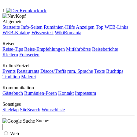
1
Allgemein
Startseite
Info-Seiten
Rumänien-Hilfe
Anzeigen
Top WEB-Links
WEB-Katalog
Wissenstest
WikiRomania
Reisen
Reise-Tips
Reise-Empfehlungen
Mitfahrbörse
Reiseberichte
Klettern
Fotoserien
Kultur/Freizeit
Events
Restaurants
Discos/Treffs
rum. Sprache
Texte
Buchtips
Tradition
Malerei
Kommunikation
Gästebuch
Rumänien-Foren
Kontakt
Impressum
Sonstiges
SiteMap
SiteSearch
Wunschliste
Suche:
Web