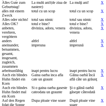
Alles Gute zum
La multi ani!(de ziua de
La mulţi ani!
X
Geburtstag!
nastere)
alles mit einem
totul cu un scop
totul cu un scop
X
Zweck
Alles oder nichts!
totul sau nimic
totul sau nimic
X
Alles OK?
totul e bine?
totul e bine?
X
anbeten,
diviniza, adora, venera
diviniza, adora,
X
verehren,
venera
vergöttern
anders
altfel
altfel
X
aneinander,
impreuna
impreună
X
beisammen,
gesamt,
insgesamt,
zugleich,
zusammen
arbeitsunfähig
inapt pentru lucru
inapt pentru lucru
X
Auch ein blindes
Gaina oarba inca afla
Găina oarbă încă
X
Huhn findet ein
cate un graunt
află câte un grăunţ
Korn
Auch ein blindes
Si o gaina oarba gaseste
Şi o găină oarbă
X
Huhn findet mal
cateodata un graunte
găseşte câteodată
ein Korn
Auf den Regen
Dupa ploaie vine soare
După ploaie vine
X
folgt die Sonne
soare