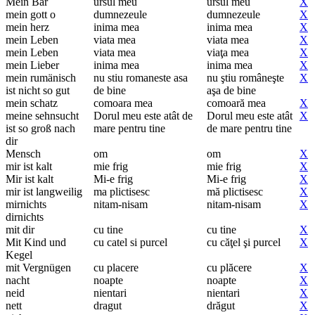
Mein Bär
ursul meu
ursul meu
X
mein gott o
dumnezeule
dumnezeule
X
mein herz
inima mea
inima mea
X
mein Leben
viata mea
viata mea
X
mein Leben
viata mea
viaţa mea
X
mein Lieber
inima mea
inima mea
X
mein rumänisch
nu stiu romaneste asa
nu ştiu româneşte
X
ist nicht so gut
de bine
aşa de bine
mein schatz
comoara mea
comoară mea
X
meine sehnsucht
Dorul meu este atât de
Dorul meu este atât
X
ist so groß nach
mare pentru tine
de mare pentru tine
dir
Mensch
om
om
X
mir ist kalt
mie frig
mie frig
X
Mir ist kalt
Mi-e frig
Mi-e frig
X
mir ist langweilig
ma plictisesc
mă plictisesc
X
mirnichts
nitam-nisam
nitam-nisam
X
dirnichts
mit dir
cu tine
cu tine
X
Mit Kind und
cu catel si purcel
cu căţel şi purcel
X
Kegel
mit Vergnügen
cu placere
cu plăcere
X
nacht
noapte
noapte
X
neid
nientari
nientari
X
nett
dragut
drăgut
X