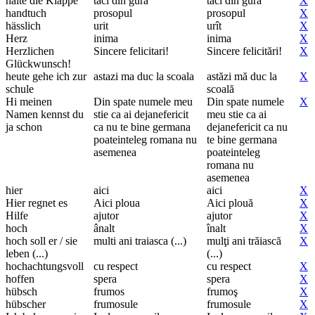
halte die Klappe
taci din gura
taci din gură
X
handtuch
prosopul
prosopul
X
hässlich
urit
urît
X
Herz
inima
inima
X
Herzlichen
Sincere felicitari!
Sincere felicitări!
X
Glückwunsch!
heute gehe ich zur
astazi ma duc la scoala
astăzi mă duc la
X
schule
scoală
Hi meinen
Din spate numele meu
Din spate numele
X
Namen kennst du
stie ca ai dejanefericit
meu stie ca ai
ja schon
ca nu te bine germana
dejanefericit ca nu
poateinteleg romana nu
te bine germana
asemenea
poateinteleg
romana nu
asemenea
hier
aici
aici
X
Hier regnet es
Aici ploua
Aici plouă
X
Hilfe
ajutor
ajutor
X
hoch
ânalt
înalt
X
hoch soll er / sie
multi ani traiasca (...)
mulţi ani trăiască
X
leben (...)
(...)
hochachtungsvoll
cu respect
cu respect
X
hoffen
spera
spera
X
hübsch
frumos
frumoş
X
hübscher
frumosule
frumosule
X