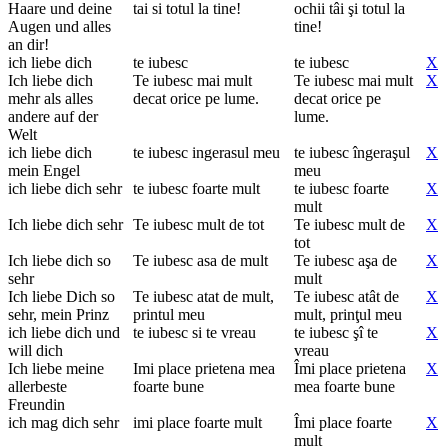
Haare und deine
tai si totul la tine!
ochii tâi şi totul la
Augen und alles
tine!
an dir!
ich liebe dich
te iubesc
te iubesc
X
Ich liebe dich
Te iubesc mai mult
Te iubesc mai mult
X
mehr als alles
decat orice pe lume.
decat orice pe
andere auf der
lume.
Welt
ich liebe dich
te iubesc ingerasul meu
te iubesc îngeraşul
X
mein Engel
meu
ich liebe dich sehr
te iubesc foarte mult
te iubesc foarte
X
mult
Ich liebe dich sehr
Te iubesc mult de tot
Te iubesc mult de
X
tot
Ich liebe dich so
Te iubesc asa de mult
Te iubesc aşa de
X
sehr
mult
Ich liebe Dich so
Te iubesc atat de mult,
Te iubesc atât de
X
sehr, mein Prinz
printul meu
mult, prinţul meu
ich liebe dich und
te iubesc si te vreau
te iubesc şî te
X
will dich
vreau
Ich liebe meine
Imi place prietena mea
Îmi place prietena
X
allerbeste
foarte bune
mea foarte bune
Freundin
ich mag dich sehr
imi place foarte mult
Îmi place foarte
X
mult