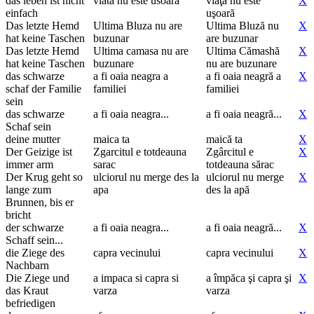
das leben ist nicht
viata nu este usoara
viaţa nu este
X
einfach
uşoară
Das letzte Hemd
Ultima Bluza nu are
Ultima Bluză nu
X
hat keine Taschen
buzunar
are buzunar
Das letzte Hemd
Ultima camasa nu are
Ultima Cămashă
X
hat keine Taschen
buzunare
nu are buzunare
das schwarze
a fi oaia neagra a
a fi oaia neagră a
X
schaf der Familie
familiei
familiei
sein
das schwarze
a fi oaia neagra...
a fi oaia neagră...
X
Schaf sein
deine mutter
maica ta
maică ta
X
Der Geizige ist
Zgarcitul e totdeauna
Zgârcitul e
X
immer arm
sarac
totdeauna sărac
Der Krug geht so
ulciorul nu merge des la
ulciorul nu merge
X
lange zum
apa
des la apă
Brunnen, bis er
bricht
der schwarze
a fi oaia neagra...
a fi oaia neagră...
X
Schaff sein...
die Ziege des
capra vecinului
capra vecinului
X
Nachbarn
Die Ziege und
a impaca si capra si
a împăca şi capra şi
X
das Kraut
varza
varza
befriedigen