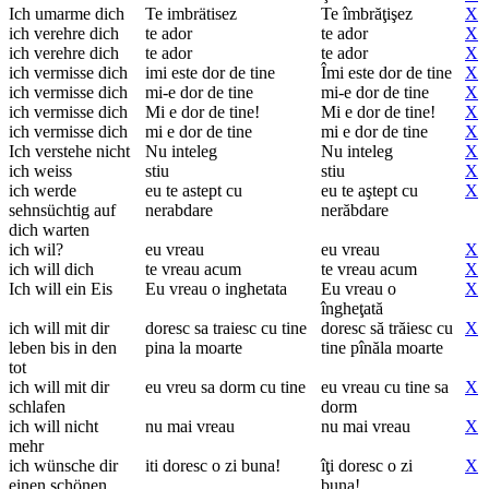
Ich umarme dich
Te imbrätisez
Te îmbrăţişez
X
ich verehre dich
te ador
te ador
X
ich verehre dich
te ador
te ador
X
ich vermisse dich
imi este dor de tine
Îmi este dor de tine
X
ich vermisse dich
mi-e dor de tine
mi-e dor de tine
X
ich vermisse dich
Mi e dor de tine!
Mi e dor de tine!
X
ich vermisse dich
mi e dor de tine
mi e dor de tine
X
Ich verstehe nicht
Nu inteleg
Nu inteleg
X
ich weiss
stiu
stiu
X
ich werde
eu te astept cu
eu te aştept cu
X
sehnsüchtig auf
nerabdare
nerăbdare
dich warten
ich wil?
eu vreau
eu vreau
X
ich will dich
te vreau acum
te vreau acum
X
Ich will ein Eis
Eu vreau o inghetata
Eu vreau o
X
îngheţată
ich will mit dir
doresc sa traiesc cu tine
doresc să trăiesc cu
X
leben bis in den
pina la moarte
tine pînăla moarte
tot
ich will mit dir
eu vreu sa dorm cu tine
eu vreau cu tine sa
X
schlafen
dorm
ich will nicht
nu mai vreau
nu mai vreau
X
mehr
ich wünsche dir
iti doresc o zi buna!
îţi doresc o zi
X
einen schönen
buna!