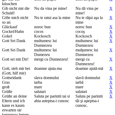
küsschen
Gib nicht mir die
Nu da vina pe mine!
Nu dă vina pe
X
Schuld!
mine!
Gifte mich nicht
Nu te ratui asa la mine
Nu te răţui aşa la
X
so an
mine
Glückauf
noroc bun
noroc bun
X
Gockel/Hahn
cocos
cocoş
X
Gokel
Kockosch
Kockosch
X
Gott Sei Dank
multumesc lui
multumesc lui
X
Dumnezeu
Dumnezeu
Gott Sei Dank
multumesc lui
mulţumesc lui
X
Dumezeu
Dumnezeu
Gott sei mit Dir!
mergi cu Dumnezeu!
mergi cu
X
Dumnezeu!
Gott, steh mir bei
doamne ajuta-ma
doamne ajută-mă
X
(Gott, hilf mir)
Gottseidank
slava domnului
slavă domnului
X
Gras
iarba
iarbă
X
groß
mare
mare
X
Grüße
salutari
salutari
X
Grüße an deine
Saluta pe parintii tai si
Saluta pe parintii
X
Eltern und ich
abia asteptsa-i cunosc
tâi şi aşteptsa-i
kann es kaum
cunosc.
erwarten sie
kennenzu lernen.