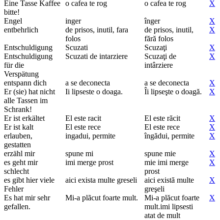
Eine Tasse Kaffee
o cafea te rog
o cafea te rog
X
bitte!
Engel
inger
înger
X
entbehrlich
de prisos, inutil, fara
de prisos, inutil,
X
folos
fără folos
Entschuldigung
Scuzati
Scuzaţi
X
Entschuldigung
Scuzati de intarziere
Scuzaţi de
X
für die
intârziere
Verspätung
entspann dich
a se deconecta
a se deconecta
X
Er (sie) hat nicht
Ii lipseste o doaga.
Îi lipseşte o doagă.
X
alle Tassen im
Schrank!
Er ist erkältet
El este racit
El este răcit
X
Er ist kalt
El este rece
El este rece
X
erlauben,
ingadui, permite
îngădui, permite
X
gestatten
erzähl mir
spune mi
spune mie
X
es geht mir
imi merge prost
mie imi merge
X
schlecht
prost
es gibt hier viele
aici exista multe greseli
aici există multe
X
Fehler
greşeli
Es hat mir sehr
Mi-a plãcut foarte mult.
Mi-a plăcut foarte
X
gefallen.
mult.imi lipsesti
atat de mult