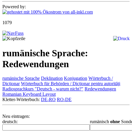
Powered by:
1079
rumänische Sprache:
Redewendungen
rumänische Sprache
Deklination
Konjugation
Wörterbuch /
Dicţionar
Wörterbuch für Behörden / Dicţionar pentru autorităţi
Radiosprachkurs "Deutsch - warum nicht?"
Redewendungen
Romanian Keyboard Layout
Kletter-Wörterbuch:
DE-RO
RO-DE
Neu eintragen:
deutsch:
rumänisch
ohne
Sonde