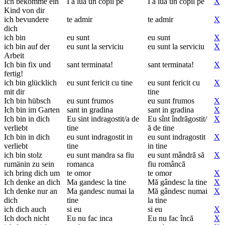
Ich bekomme ein
I a lua un copil pe
I a lua un copil pe
X
Kind von dir
ich bevundere
te admir
te admir
X
dich
ich bin
eu sunt
eu sunt
X
ich bin auf der
eu sunt la serviciu
eu sunt la serviciu
X
Arbeit
Ich bin fix und
sant terminata!
sant terminata!
X
fertig!
ich bin glücklich
eu sunt fericit cu tine
eu sunt fericit cu
X
mit dir
tine
Ich bin hübsch
eu sunt frumos
eu sunt frumos
X
Ich bin im Garten
sant in gradina
sant in gradina
X
Ich bin in dich
Eu sint indragostit/a de
Eu sînt îndrăgostit/
X
verliebt
tine
ă de tine
Ich bin in dich
eu sunt indragostit in
eu sunt indragostit
X
verliebt
tine
in tine
ich bin stolz
eu sunt mandra sa fiu
eu sunt mândră să
X
rumänin zu sein
romanca
fiu româncă
ich bring dich um
te omor
te omor
X
Ich denke an dich
Ma gandesc la tine
Mă gândesc la tine
X
Ich denke nur an
Ma gandesc numai la
Mă gândesc numai
X
dich
tine
la tine
ich dich auch
si eu
si eu
X
Ich doch nicht
Eu nu fac inca
Eu nu fac încă
X