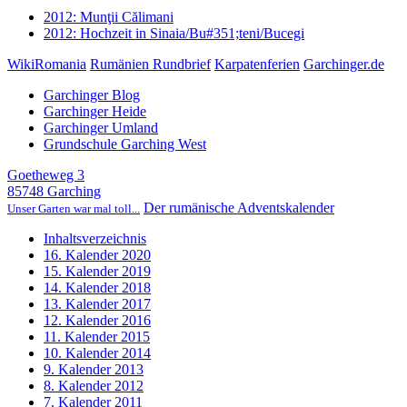
2012: Munţii Călimani
2012: Hochzeit in Sinaia/Bu#351;teni/Bucegi
WikiRomania
Rumänien Rundbrief
Karpatenferien
Garchinger.de
Garchinger Blog
Garchinger Heide
Garchinger Umland
Grundschule Garching West
Goetheweg 3
85748 Garching
Der rumänische Adventskalender
Unser Garten war mal toll...
Inhaltsverzeichnis
16. Kalender 2020
15. Kalender 2019
14. Kalender 2018
13. Kalender 2017
12. Kalender 2016
11. Kalender 2015
10. Kalender 2014
9. Kalender 2013
8. Kalender 2012
7. Kalender 2011