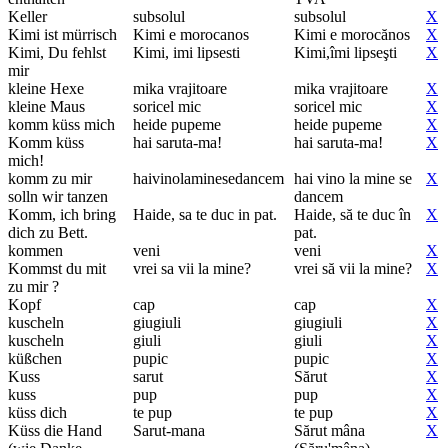
Keller
subsolul
subsolul
X
Kimi ist mürrisch
Kimi e morocanos
Kimi e morocănos
X
Kimi, Du fehlst
Kimi, imi lipsesti
Kimi,îmi lipseşti
X
mir
kleine Hexe
mika vrajitoare
mika vrajitoare
X
kleine Maus
soricel mic
soricel mic
X
komm küss mich
heide pupeme
heide pupeme
X
Komm küss
hai saruta-ma!
hai saruta-ma!
X
mich!
komm zu mir
haivinolaminesedancem
hai vino la mine se
X
solln wir tanzen
dancem
Komm, ich bring
Haide, sa te duc in pat.
Haide, să te duc în
X
dich zu Bett.
pat.
kommen
veni
veni
X
Kommst du mit
vrei sa vii la mine?
vrei să vii la mine?
X
zu mir ?
Kopf
cap
cap
X
kuscheln
giugiuli
giugiuli
X
kuscheln
giuli
giuli
X
küßchen
pupic
pupic
X
Kuss
sarut
Sărut
X
kuss
pup
pup
X
küss dich
te pup
te pup
X
Küss die Hand
Sarut-mana
Sărut mâna
X