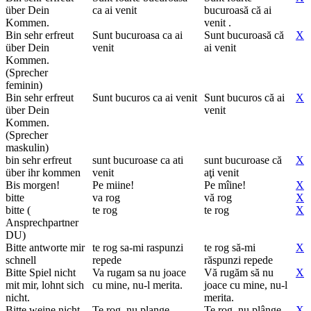
über Dein
ca ai venit
bucuroasă că ai
Kommen.
venit .
Bin sehr erfreut
Sunt bucuroasa ca ai
Sunt bucuroasă că
X
über Dein
venit
ai venit
Kommen.
(Sprecher
feminin)
Bin sehr erfreut
Sunt bucuros ca ai venit
Sunt bucuros că ai
X
über Dein
venit
Kommen.
(Sprecher
maskulin)
bin sehr erfreut
sunt bucuroase ca ati
sunt bucuroase că
X
über ihr kommen
venit
aţi venit
Bis morgen!
Pe miine!
Pe mîine!
X
bitte
va rog
vă rog
X
bitte (
te rog
te rog
X
Ansprechpartner
DU)
Bitte antworte mir
te rog sa-mi raspunzi
te rog să-mi
X
schnell
repede
răspunzi repede
Bitte Spiel nicht
Va rugam sa nu joace
Vă rugăm să nu
X
mit mir, lohnt sich
cu mine, nu-l merita.
joace cu mine, nu-l
nicht.
merita.
Bitte weine nicht.
Te rog, nu plange.
Te rog, nu plânge.
X