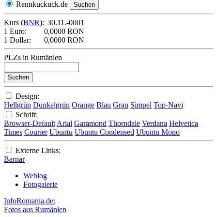
Rennkuckuck.de
Kurs (
BNR
):
30.11.-0001
1 Euro:
0,0000 RON
1 Dollar:
0,0000 RON
PLZs in Rumänien
Design:
Hellgrün
Dunkelgrün
Orange
Blau
Grau
Simpel
Top-Navi
Schrift:
Browser-Default
Arial
Garamond
Thorndale
Verdana
Helvetica
Times
Courier
Ubuntu
Ubuntu Condensed
Ubuntu Mono
Externe Links:
Barnar
Weblog
Fotogalerie
InfoRomania.de:
Fotos aus Rumänien