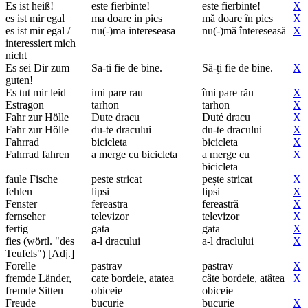
Es ist heiß!
este fierbinte!
este fierbinte!
X
es ist mir egal
ma doare in pics
mă doare în pics
X
es ist mir egal /
nu(-)ma intereseasa
nu(-)mă întereseasă
X
interessiert mich
nicht
Es sei Dir zum
Sa-ti fie de bine.
Să-ţi fie de bine.
X
guten!
Es tut mir leid
imi pare rau
îmi pare rău
X
Estragon
tarhon
tarhon
X
Fahr zur Hölle
Dute dracu
Duté dracu
X
Fahr zur Hölle
du-te dracului
du-te dracului
X
Fahrrad
bicicleta
bicicleta
X
Fahrrad fahren
a merge cu bicicleta
a merge cu
X
bicicleta
faule Fische
peste stricat
pește stricat
X
fehlen
lipsi
lipsi
X
Fenster
fereastra
fereastră
X
fernseher
televizor
televizor
X
fertig
gata
gata
X
fies (wörtl. "des
a-l dracului
a-l draclului
X
Teufels") [Adj.]
Forelle
pastrav
pastrav
X
fremde Länder,
cate bordeie, atatea
câte bordeie, atâtea
X
fremde Sitten
obiceie
obiceie
Freude
bucurie
bucurie
X