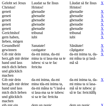
Gelobt sei Jesus
Laudat sa fie Iisus
Lăudat să fie Iisus
X
Christus!
Hristos!
Hristos!
geneti
ghenadie
ghenadie
X
geneti
ghenadie
ghenadie
X
geneti
ghenadie
ghenadie
X
geneti
ghenadie
ghenadie
X
geneti
ghenadie
ghenadie
X
Gerichtshof
tribunal
tribunal
X
gern haben,
iubi
iubi
X
lieben, mögen
Gesundheit!
Sanatate!
Sănătate!
X
gewinnen
castigator
câştigator
X
Gib mir dein
da-mi inima, da-mi
da-mi inima ta, da-
X
herz,gib mir deine
mina ta si lasa-ma sa te
mi mîna ta şi lasâ-
hand und lass
iubesc si sa te fac
mâ sâ
mich dich lieben
fericita
und glücklich
machen
Gib mir dein
da-mi inima, da-mi
da-mi inima ta, da-
X
herz,gib mir deine
mina tda-mi inima ta,
mi mina ta si lasa-
hand und lass
da-mi mâna ta ºi lasâ-a
mâ sâ te iubesc şi
mich dich lieben
si lasa-ma sa te iubesc
sâ te fac fericitâîîş
und glücklich
si sa te fac fericita
machen
gib mir ein
dem un pupic
dem un pupic
X