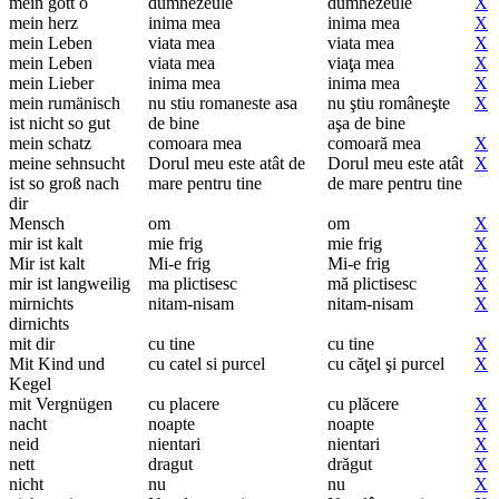
mein gott o
dumnezeule
dumnezeule
X
mein herz
inima mea
inima mea
X
mein Leben
viata mea
viata mea
X
mein Leben
viata mea
viaţa mea
X
mein Lieber
inima mea
inima mea
X
mein rumänisch
nu stiu romaneste asa
nu ştiu româneşte
X
ist nicht so gut
de bine
aşa de bine
mein schatz
comoara mea
comoară mea
X
meine sehnsucht
Dorul meu este atât de
Dorul meu este atât
X
ist so groß nach
mare pentru tine
de mare pentru tine
dir
Mensch
om
om
X
mir ist kalt
mie frig
mie frig
X
Mir ist kalt
Mi-e frig
Mi-e frig
X
mir ist langweilig
ma plictisesc
mă plictisesc
X
mirnichts
nitam-nisam
nitam-nisam
X
dirnichts
mit dir
cu tine
cu tine
X
Mit Kind und
cu catel si purcel
cu căţel şi purcel
X
Kegel
mit Vergnügen
cu placere
cu plăcere
X
nacht
noapte
noapte
X
neid
nientari
nientari
X
nett
dragut
drăgut
X
nicht
nu
nu
X