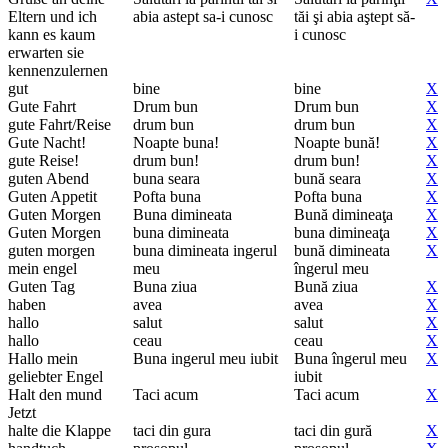
Eltern und ich
abia astept sa-i cunosc
tăi şi abia aştept să-
kann es kaum
i cunosc
erwarten sie
kennenzulernen
gut
bine
bine
X
Gute Fahrt
Drum bun
Drum bun
X
gute Fahrt/Reise
drum bun
drum bun
X
Gute Nacht!
Noapte buna!
Noapte bună!
X
gute Reise!
drum bun!
drum bun!
X
guten Abend
buna seara
bună seara
X
Guten Appetit
Pofta buna
Pofta buna
X
Guten Morgen
Buna dimineata
Bună dimineaţa
X
Guten Morgen
buna dimineata
buna dimineaţa
X
guten morgen
buna dimineata ingerul
bună dimineata
X
mein engel
meu
îngerul meu
Guten Tag
Buna ziua
Bună ziua
X
haben
avea
avea
X
hallo
salut
salut
X
hallo
ceau
ceau
X
Hallo mein
Buna ingerul meu iubit
Buna îngerul meu
X
geliebter Engel
iubit
Halt den mund
Taci acum
Taci acum
X
Jetzt
halte die Klappe
taci din gura
taci din gură
X