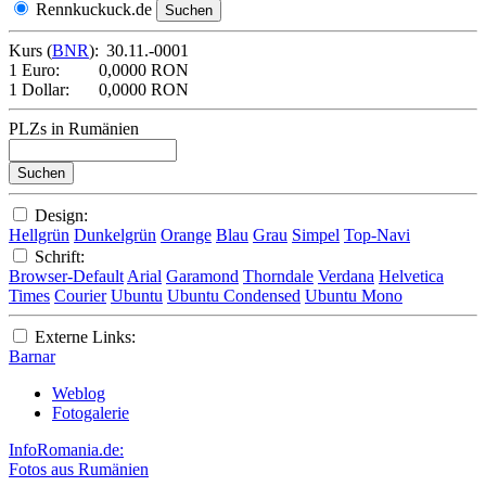
Rennkuckuck.de
Kurs (
BNR
):
30.11.-0001
1 Euro:
0,0000 RON
1 Dollar:
0,0000 RON
PLZs in Rumänien
Design:
Hellgrün
Dunkelgrün
Orange
Blau
Grau
Simpel
Top-Navi
Schrift:
Browser-Default
Arial
Garamond
Thorndale
Verdana
Helvetica
Times
Courier
Ubuntu
Ubuntu Condensed
Ubuntu Mono
Externe Links:
Barnar
Weblog
Fotogalerie
InfoRomania.de:
Fotos aus Rumänien