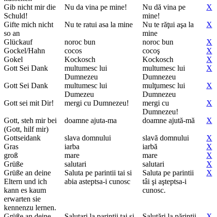
Gib nicht mir die
Nu da vina pe mine!
Nu dă vina pe
X
Schuld!
mine!
Gifte mich nicht
Nu te ratui asa la mine
Nu te răţui aşa la
X
so an
mine
Glückauf
noroc bun
noroc bun
X
Gockel/Hahn
cocos
cocoş
X
Gokel
Kockosch
Kockosch
X
Gott Sei Dank
multumesc lui
multumesc lui
X
Dumnezeu
Dumnezeu
Gott Sei Dank
multumesc lui
mulţumesc lui
X
Dumezeu
Dumnezeu
Gott sei mit Dir!
mergi cu Dumnezeu!
mergi cu
X
Dumnezeu!
Gott, steh mir bei
doamne ajuta-ma
doamne ajută-mă
X
(Gott, hilf mir)
Gottseidank
slava domnului
slavă domnului
X
Gras
iarba
iarbă
X
groß
mare
mare
X
Grüße
salutari
salutari
X
Grüße an deine
Saluta pe parintii tai si
Saluta pe parintii
X
Eltern und ich
abia asteptsa-i cunosc
tâi şi aşteptsa-i
kann es kaum
cunosc.
erwarten sie
kennenzu lernen.
Grüße an deine
Salutari la parintii tai si
Salutări la părinţii
X