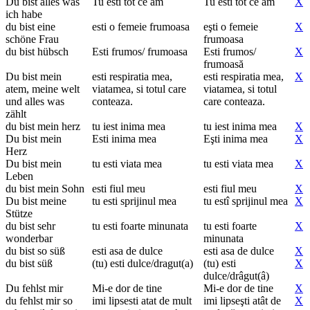
Du bist alles was
Tu esti tot ce am
Tu esti tot ce am
X
ich habe
du bist eine
esti o femeie frumoasa
eşti o femeie
X
schöne Frau
frumoasa
du bist hübsch
Esti frumos/ frumoasa
Esti frumos/
X
frumoasă
Du bist mein
esti respiratia mea,
esti respiratia mea,
X
atem, meine welt
viatamea, si totul care
viatamea, si totul
und alles was
conteaza.
care conteaza.
zählt
du bist mein herz
tu iest inima mea
tu iest inima mea
X
Du bist mein
Esti inima mea
Eşti inima mea
X
Herz
Du bist mein
tu esti viata mea
tu esti viata mea
X
Leben
du bist mein Sohn
esti fiul meu
esti fiul meu
X
Du bist meine
tu esti sprijinul mea
tu estî sprijinul mea
X
Stütze
du bist sehr
tu esti foarte minunata
tu esti foarte
X
wonderbar
minunata
du bist so süß
esti asa de dulce
esti asa de dulce
X
du bist süß
(tu) esti dulce/dragut(a)
(tu) esti
X
dulce/drâgut(â)
Du fehlst mir
Mi-e dor de tine
Mi-e dor de tine
X
du fehlst mir so
imi lipsesti atat de mult
imi lipseşti atât de
X