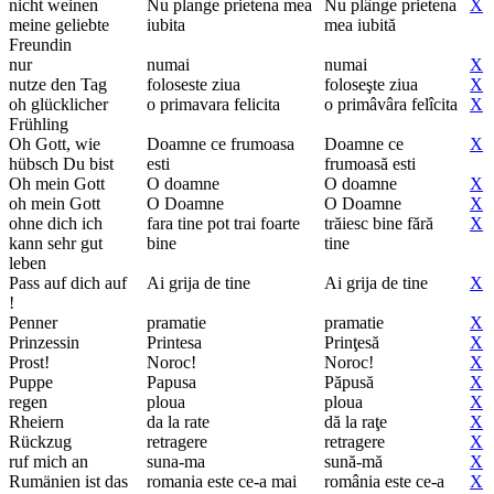
nicht weinen
Nu plange prietena mea
Nu plânge prietena
X
meine geliebte
iubita
mea iubită
Freundin
nur
numai
numai
X
nutze den Tag
foloseste ziua
foloseşte ziua
X
oh glücklicher
o primavara felicita
o primâvâra felîcita
X
Frühling
Oh Gott, wie
Doamne ce frumoasa
Doamne ce
X
hübsch Du bist
esti
frumoasă esti
Oh mein Gott
O doamne
O doamne
X
oh mein Gott
O Doamne
O Doamne
X
ohne dich ich
fara tine pot trai foarte
trăiesc bine fără
X
kann sehr gut
bine
tine
leben
Pass auf dich auf
Ai grija de tine
Ai grija de tine
X
!
Penner
pramatie
pramatie
X
Prinzessin
Printesa
Prinţesă
X
Prost!
Noroc!
Noroc!
X
Puppe
Papusa
Păpusă
X
regen
ploua
ploua
X
Rheiern
da la rate
dă la raţe
X
Rückzug
retragere
retragere
X
ruf mich an
suna-ma
sună-mă
X
Rumänien ist das
romania este ce-a mai
românia este ce-a
X