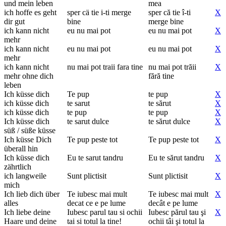
und mein leben
mea
ich hoffe es geht
sper cä tie i-ti merge
sper că tie î-ti
X
dir gut
bine
merge bine
ich kann nicht
eu nu mai pot
eu nu mai pot
X
mehr
ich kann nicht
eu nu mai pot
eu nu mai pot
X
mehr
ich kann nicht
nu mai pot traii fara tine
nu mai pot trăii
X
mehr ohne dich
fără tine
leben
Ich küsse dich
Te pup
te pup
X
ich küsse dich
te sarut
te sărut
X
ich küsse dich
te pup
te pup
X
Ich küsse dich
te sarut dulce
te sărut dulce
X
süß / süße küsse
Ich küsse Dich
Te pup peste tot
Te pup peste tot
X
überall hin
Ich küsse dich
Eu te sarut tandru
Eu te sărut tandru
X
zährtlich
ich langweile
Sunt plictisit
Sunt plictisit
X
mich
Ich lieb dich über
Te iubesc mai mult
Te iubesc mai mult
X
alles
decat ce e pe lume
decât e pe lume
Ich liebe deine
Iubesc parul tau si ochii
Iubesc părul tau şi
X
Haare und deine
tai si totul la tine!
ochii tâi şi totul la