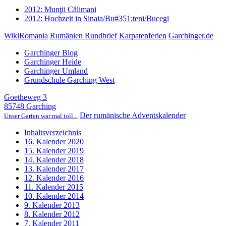
2012: Munţii Călimani
2012: Hochzeit in Sinaia/Bu#351;teni/Bucegi
WikiRomania
Rumänien Rundbrief
Karpatenferien
Garchinger.de
Garchinger Blog
Garchinger Heide
Garchinger Umland
Grundschule Garching West
Goetheweg 3
85748 Garching
Der rumänische Adventskalender
Unser Garten war mal toll...
Inhaltsverzeichnis
16. Kalender 2020
15. Kalender 2019
14. Kalender 2018
13. Kalender 2017
12. Kalender 2016
11. Kalender 2015
10. Kalender 2014
9. Kalender 2013
8. Kalender 2012
7. Kalender 2011