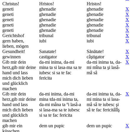
Christus!
Hristos!
Hristos!
geneti
ghenadie
ghenadie
X
geneti
ghenadie
ghenadie
X
geneti
ghenadie
ghenadie
X
geneti
ghenadie
ghenadie
X
geneti
ghenadie
ghenadie
X
Gerichtshof
tribunal
tribunal
X
gern haben,
iubi
iubi
X
lieben, mögen
Gesundheit!
Sanatate!
Sănătate!
X
gewinnen
castigator
câştigator
X
Gib mir dein
da-mi inima, da-mi
da-mi inima ta, da-
X
herz,gib mir deine
mina ta si lasa-ma sa te
mi mîna ta şi lasâ-
hand und lass
iubesc si sa te fac
mâ sâ
mich dich lieben
fericita
und glücklich
machen
Gib mir dein
da-mi inima, da-mi
da-mi inima ta, da-
X
herz,gib mir deine
mina tda-mi inima ta,
mi mina ta si lasa-
hand und lass
da-mi mâna ta ºi lasâ-a
mâ sâ te iubesc şi
mich dich lieben
si lasa-ma sa te iubesc
sâ te fac fericitâîîş
und glücklich
si sa te fac fericita
machen
gib mir ein
dem un pupic
dem un pupic
X
küsschen