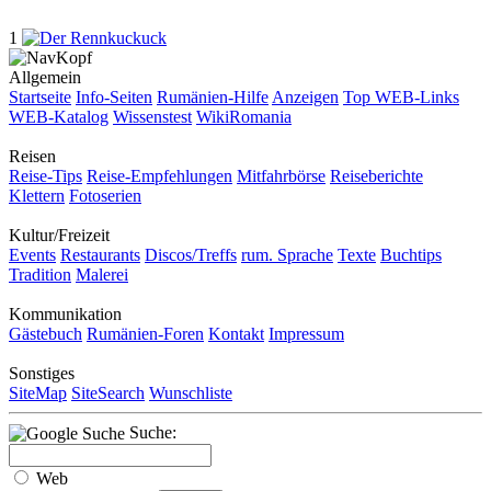
1
Allgemein
Startseite
Info-Seiten
Rumänien-Hilfe
Anzeigen
Top WEB-Links
WEB-Katalog
Wissenstest
WikiRomania
Reisen
Reise-Tips
Reise-Empfehlungen
Mitfahrbörse
Reiseberichte
Klettern
Fotoserien
Kultur/Freizeit
Events
Restaurants
Discos/Treffs
rum. Sprache
Texte
Buchtips
Tradition
Malerei
Kommunikation
Gästebuch
Rumänien-Foren
Kontakt
Impressum
Sonstiges
SiteMap
SiteSearch
Wunschliste
Suche:
Web