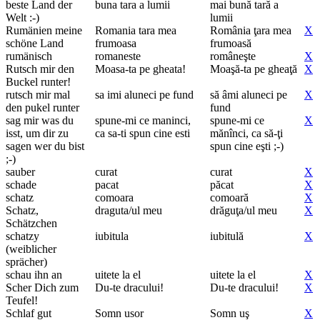
beste Land der
buna tara a lumii
mai bună tară a
Welt :-)
lumii
Rumänien meine
Romania tara mea
România ţara mea
X
schöne Land
frumoasa
frumoasă
rumänisch
romaneste
româneşte
X
Rutsch mir den
Moasa-ta pe gheata!
Moaşă-ta pe gheaţă
X
Buckel runter!
rutsch mir mal
sa imi aluneci pe fund
să âmi aluneci pe
X
den pukel runter
fund
sag mir was du
spune-mi ce maninci,
spune-mi ce
X
isst, um dir zu
ca sa-ti spun cine esti
mănînci, ca să-ţi
sagen wer du bist
spun cine eşti ;-)
;-)
sauber
curat
curat
X
schade
pacat
păcat
X
schatz
comoara
comoară
X
Schatz,
draguta/ul meu
drăguţa/ul meu
X
Schätzchen
schatzy
iubitula
iubitulă
X
(weiblicher
sprächer)
schau ihn an
uitete la el
uitete la el
X
Scher Dich zum
Du-te dracului!
Du-te dracului!
X
Teufel!
Schlaf gut
Somn usor
Somn uş
X