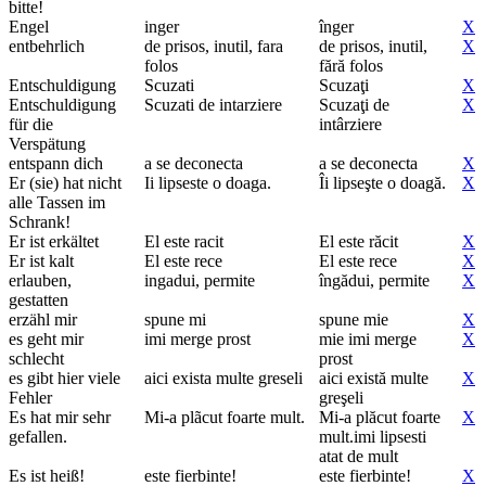
bitte!
Engel
inger
înger
X
entbehrlich
de prisos, inutil, fara
de prisos, inutil,
X
folos
fără folos
Entschuldigung
Scuzati
Scuzaţi
X
Entschuldigung
Scuzati de intarziere
Scuzaţi de
X
für die
intârziere
Verspätung
entspann dich
a se deconecta
a se deconecta
X
Er (sie) hat nicht
Ii lipseste o doaga.
Îi lipseşte o doagă.
X
alle Tassen im
Schrank!
Er ist erkältet
El este racit
El este răcit
X
Er ist kalt
El este rece
El este rece
X
erlauben,
ingadui, permite
îngădui, permite
X
gestatten
erzähl mir
spune mi
spune mie
X
es geht mir
imi merge prost
mie imi merge
X
schlecht
prost
es gibt hier viele
aici exista multe greseli
aici există multe
X
Fehler
greşeli
Es hat mir sehr
Mi-a plãcut foarte mult.
Mi-a plăcut foarte
X
gefallen.
mult.imi lipsesti
atat de mult
Es ist heiß!
este fierbinte!
este fierbinte!
X