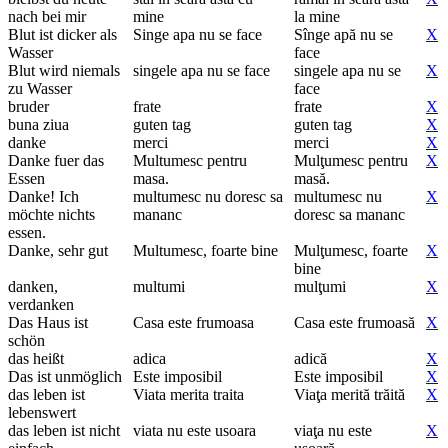
nach bei mir
mine
la mine
Blut ist dicker als
Singe apa nu se face
Sînge apă nu se
X
Wasser
face
Blut wird niemals
singele apa nu se face
singele apa nu se
X
zu Wasser
face
bruder
frate
frate
X
buna ziua
guten tag
guten tag
X
danke
merci
merci
X
Danke fuer das
Multumesc pentru
Mulţumesc pentru
X
Essen
masa.
masă.
Danke! Ich
multumesc nu doresc sa
multumesc nu
X
möchte nichts
mananc
doresc sa mananc
essen.
Danke, sehr gut
Multumesc, foarte bine
Mulţumesc, foarte
X
bine
danken,
multumi
mulţumi
X
verdanken
Das Haus ist
Casa este frumoasa
Casa este frumoasă
X
schön
das heißt
adica
adică
X
Das ist unmöglich
Este imposibil
Este imposibil
X
das leben ist
Viata merita traita
Viaţa merită trăită
X
lebenswert
das leben ist nicht
viata nu este usoara
viaţa nu este
X