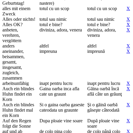
Geburtstag!
nastere)
alles mit einem
totul cu un scop
totul cu un scop
X
Zweck
Alles oder nichts!
totul sau nimic
totul sau nimic
X
Alles OK?
totul e bine?
totul e bine?
X
anbeten,
diviniza, adora, venera
diviniza, adora,
X
verehren,
venera
vergöttern
anders
altfel
altfel
X
aneinander,
impreuna
impreună
X
beisammen,
gesamt,
insgesamt,
zugleich,
zusammen
arbeitsunfähig
inapt pentru lucru
inapt pentru lucru
X
Auch ein blindes
Gaina oarba inca afla
Găina oarbă încă
X
Huhn findet ein
cate un graunt
află câte un grăunţ
Korn
Auch ein blindes
Si o gaina oarba gaseste
Şi o găină oarbă
X
Huhn findet mal
cateodata un graunte
găseşte câteodată
ein Korn
Auf den Regen
Dupa ploaie vine soare
După ploaie vine
X
folgt die Sonne
soare
auf und ab
de colo pina colo
de colo până colo
X