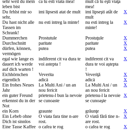
sehr weil du mein
ca tu esti viata mea!
mult că tu eşti viaţa
leben bist
mea!
Du fehlst mir so
imi lipsesti atat de mult
imi lipseşti atât de
X
sehr,
mult
Du hast nicht alle
nu esti intreg la minte!
nu esti intreg la
X
Tassen im
minte!
Schrank!
Dummerchen
Prostutule
Prostuţule
X
Durchschnitt
paritate
paritate
X
dürfen, können,
putea
putea
X
vermögen
egal wie lange es
indiferent cit va dura te
indiferent cit va
X
dauert ich werde
voi astepta !
dura te voi aştepta
auf dich warten !
!
Eichhörnchen
Veverita
Veveriţă
X
eigentlich
adicä
adicä
X
Ein frohes Neues
La Multi Ani / un an
La Multi Ani / un
X
Jahr
nou fericit
an nou fericit
ein guter Freund
prietenu-l bun la nevoie
prietenu-l la nevoie
X
erkennst du in der
se cunoaste
se cunoaşte
Not
ein Korn
graunte
grăunţe
X
Ein Lebeb ohne
O viata fara tine n-are
O viată fără tine n-
X
Dich ist sinnlos
rost.
are rost.
Eine Tasse Kaffee
o cafea te rog
o cafea te rog
X