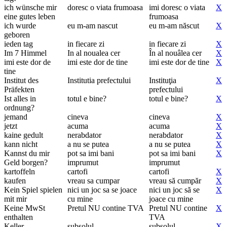
ich wünsche mir
doresc o viata frumoasa
imi doresc o viata
X
eine gutes leben
frumoasa
ich wurde
eu m-am nascut
eu m-am născut
X
geboren
ieden tag
in fiecare zi
in fiecare zi
X
Im 7 Himmel
In al noualea cer
În al nouâlea cer
X
imi este dor de
imi este dor de tine
imi este dor de tine
X
tine
Institut des
Institutia prefectului
Instituţia
X
Präfekten
prefectului
Ist alles in
totul e bine?
totul e bine?
X
ordnung?
jemand
cineva
cineva
X
jetzt
acuma
acuma
X
kaine gedult
nerabdator
nerabdator
X
kann nicht
a nu se putea
a nu se putea
X
Kannst du mir
pot sa imi bani
pot sa imi bani
X
Geld borgen?
imprumut
imprumut
kartoffeln
cartofi
cartofi
X
kaufen
vreau sa cumpar
vreau să cumpăr
X
Kein Spiel spielen
nici un joc sa se joace
nici un joc să se
X
mit mir
cu mine
joace cu mine
Keine MwSt
Pretul NU contine TVA
Pretul NU contine
X
enthalten
TVA
Keller
subsolul
subsolul
X