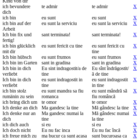
Kind von dir
ich bevundere
te admir
te admir
X
dich
ich bin
eu sunt
eu sunt
X
ich bin auf der
eu sunt la serviciu
eu sunt la serviciu
X
Arbeit
Ich bin fix und
sant terminata!
sant terminata!
X
fertig!
ich bin glücklich
eu sunt fericit cu tine
eu sunt fericit cu
X
mit dir
tine
Ich bin hübsch
eu sunt frumos
eu sunt frumos
X
Ich bin im Garten
sant in gradina
sant in gradina
X
Ich bin in dich
Eu sint indragostit/a de
Eu sînt îndrăgostit/
X
verliebt
tine
ă de tine
Ich bin in dich
eu sunt indragostit in
eu sunt indragostit
X
verliebt
tine
in tine
ich bin stolz
eu sunt mandra sa fiu
eu sunt mândră să
X
rumänin zu sein
romanca
fiu româncă
ich bring dich um
te omor
te omor
X
Ich denke an dich
Ma gandesc la tine
Mă gândesc la tine
X
Ich denke nur an
Ma gandesc numai la
Mă gândesc numai
X
dich
tine
la tine
ich dich auch
si eu
si eu
X
Ich doch nicht
Eu nu fac inca
Eu nu fac încă
X
ich freue mich zu
ma bucur ca sunt acasa
sunt bucuroasa ca
X