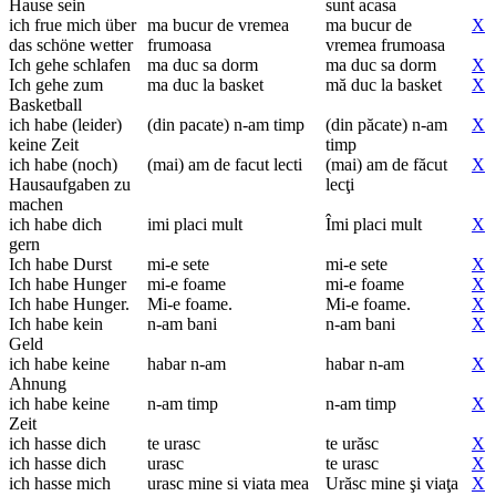
Hause sein
sunt acasa
ich frue mich über
ma bucur de vremea
ma bucur de
X
das schöne wetter
frumoasa
vremea frumoasa
Ich gehe schlafen
ma duc sa dorm
ma duc sa dorm
X
Ich gehe zum
ma duc la basket
mă duc la basket
X
Basketball
ich habe (leider)
(din pacate) n-am timp
(din păcate) n-am
X
keine Zeit
timp
ich habe (noch)
(mai) am de facut lecti
(mai) am de făcut
X
Hausaufgaben zu
lecţi
machen
ich habe dich
imi placi mult
Îmi placi mult
X
gern
Ich habe Durst
mi-e sete
mi-e sete
X
Ich habe Hunger
mi-e foame
mi-e foame
X
Ich habe Hunger.
Mi-e foame.
Mi-e foame.
X
Ich habe kein
n-am bani
n-am bani
X
Geld
ich habe keine
habar n-am
habar n-am
X
Ahnung
ich habe keine
n-am timp
n-am timp
X
Zeit
ich hasse dich
te urasc
te urăsc
X
ich hasse dich
urasc
te urasc
X
ich hasse mich
urasc mine si viata mea
Urăsc mine şi viaţa
X