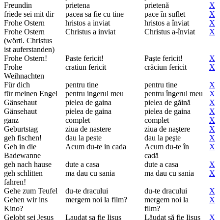
Freundin
prietena
prietenă
X
friede sei mit dir
pacea sa fie cu tine
pace în suflet
X
Frohe Ostern
hristos a inviat
hristos a înviat
X
Frohe Ostern
Christus a inviat
Christus a-înviat
X
(wörtl. Christus
ist auferstanden)
Frohe Ostern!
Paste fericit!
Paşte fericit!
X
Frohe
cratiun fericit
crăciun fericit
X
Weihnachten
Für dich
pentru tine
pentru tine
X
für meinen Engel
pentru ingerul meu
pentru îngerul meu
X
Gänsehaut
pielea de gaina
pielea de găină
X
Gänsehaut
pielea de gaina
pielea de gaina
X
ganz
complet
complet
X
Geburtstag
ziua de nastere
ziua de naştere
X
geh fischen!
dau la peste
dau la peşte
X
Geh in die
Acum du-te in cada
Acum du-te în
X
Badewanne
cadă
geh nach hause
dute a casa
dute a casa
X
geh schlitten
ma dau cu sania
ma dau cu sania
X
fahren!
Gehe zum Teufel
du-te dracului
du-te dracului
X
Gehen wir ins
mergem noi la film?
mergem noi la
X
Kino?
film?
Gelobt sei Jesus
Laudat sa fie Iisus
Lăudat să fie Iisus
X