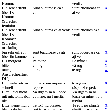
Kommen.
venit .
Bin sehr erfreut
Sunt bucuroasa ca ai
Sunt bucuroasă că
X
über Dein
venit
ai venit
Kommen.
(Sprecher
feminin)
Bin sehr erfreut
Sunt bucuros ca ai venit
Sunt bucuros că ai
X
über Dein
venit
Kommen.
(Sprecher
maskulin)
bin sehr erfreut
sunt bucuroase ca ati
sunt bucuroase că
X
über ihr kommen
venit
aţi venit
Bis morgen!
Pe miine!
Pe mîine!
X
bitte
va rog
vă rog
X
bitte (
te rog
te rog
X
Ansprechpartner
DU)
Bitte antworte mir
te rog sa-mi raspunzi
te rog să-mi
X
schnell
repede
răspunzi repede
Bitte Spiel nicht
Va rugam sa nu joace
Vă rugăm să nu
X
mit mir, lohnt sich
cu mine, nu-l merita.
joace cu mine, nu-l
nicht.
merita.
Bitte weine nicht.
Te rog, nu plange.
Te rog, nu plânge.
X
bleibst du heute
stai in seara asta cu
rămâi in seara asta
X