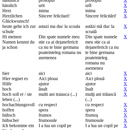
handtuch
prosopul
prosopul
X
hässlich
urit
urît
X
Herz
inima
inima
X
Herzlichen
Sincere felicitari!
Sincere felicitări!
X
Glückwunsch!
heute gehe ich zur
astazi ma duc la scoala
astăzi mă duc la
X
schule
scoală
Hi meinen
Din spate numele meu
Din spate numele
X
Namen kennst du
stie ca ai dejanefericit
meu stie ca ai
ja schon
ca nu te bine germana
dejanefericit ca nu
poateinteleg romana nu
te bine germana
asemenea
poateinteleg
romana nu
asemenea
hier
aici
aici
X
Hier regnet es
Aici ploua
Aici plouă
X
Hilfe
ajutor
ajutor
X
hoch
ânalt
înalt
X
hoch soll er / sie
multi ani traiasca (...)
mulţi ani trăiască
X
leben (...)
(...)
hochachtungsvoll
cu respect
cu respect
X
hoffen
spera
spera
X
hübsch
frumos
frumoş
X
hübscher
frumosule
frumosule
X
Ich bekomme ein
I a lua un copil pe
I a lua un copil pe
X