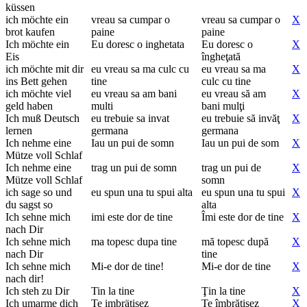
küssen
ich möchte ein
vreau sa cumpar o
vreau sa cumpar o
X
brot kaufen
paine
paine
Ich möchte ein
Eu doresc o inghetata
Eu doresc o
X
Eis
îngheţată
ich möchte mit dir
eu vreau sa ma culc cu
eu vreau sa ma
X
ins Bett gehen
tine
culc cu tine
ich möchte viel
eu vreau sa am bani
eu vreau să am
X
geld haben
multi
bani mulţi
Ich muß Deutsch
eu trebuie sa invat
eu trebuie să invăţ
X
lernen
germana
germana
Ich nehme eine
Iau un pui de somn
Iau un pui de som
X
Mütze voll Schlaf
Ich nehme eine
trag un pui de somn
trag un pui de
X
Mütze voll Schlaf
somn
ich sage so und
eu spun una tu spui alta
eu spun una tu spui
X
du sagst so
alta
Ich sehne mich
imi este dor de tine
Îmi este dor de tine
X
nach Dir
Ich sehne mich
ma topesc dupa tine
mă topesc după
X
nach Dir
tine
Ich sehne mich
Mi-e dor de tine!
Mi-e dor de tine
X
nach dir!
Ich steh zu Dir
Tin la tine
Ţin la tine
X
Ich umarme dich
Te imbrätisez
Te îmbrăţişez
X