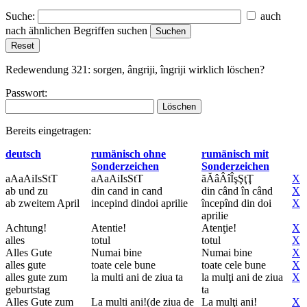
Suche:
auch
nach ähnlichen Begriffen suchen
Redewendung 321:
sorgen, ângriji, îngriji
wirklich löschen?
Passwort:
Bereits eingetragen:
deutsch
rumänisch ohne
rumänisch mit
Sonderzeichen
Sonderzeichen
aAaAiIsStT
aAaAiIsStT
ăĂâÂîÎşŞţŢ
X
ab und zu
din cand in cand
din când în când
X
ab zweitem April
incepind dindoi aprilie
începînd din doi
X
aprilie
Achtung!
Atentie!
Atenţie!
X
alles
totul
totul
X
Alles Gute
Numai bine
Numai bine
X
alles gute
toate cele bune
toate cele bune
X
alles gute zum
la multi ani de ziua ta
la mulţi ani de ziua
X
geburtstag
ta
Alles Gute zum
La multi ani!(de ziua de
La mulţi ani!
X