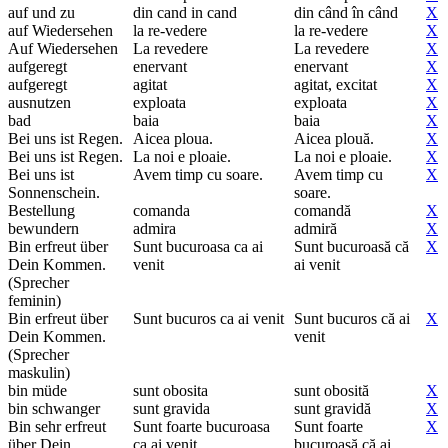
auf und zu
din cand in cand
din când în când
X
auf Wiedersehen
la re-vedere
la re-vedere
X
Auf Wiedersehen
La revedere
La revedere
X
aufgeregt
enervant
enervant
X
aufgeregt
agitat
agitat, excitat
X
ausnutzen
exploata
exploata
X
bad
baia
baia
X
Bei uns ist Regen.
Aicea ploua.
Aicea plouă.
X
Bei uns ist Regen.
La noi e ploaie.
La noi e ploaie.
X
Bei uns ist
Avem timp cu soare.
Avem timp cu
X
Sonnenschein.
soare.
Bestellung
comanda
comandă
X
bewundern
admira
admiră
X
Bin erfreut über
Sunt bucuroasa ca ai
Sunt bucuroasă că
X
Dein Kommen.
venit
ai venit
(Sprecher
feminin)
Bin erfreut über
Sunt bucuros ca ai venit
Sunt bucuros că ai
X
Dein Kommen.
venit
(Sprecher
maskulin)
bin müde
sunt obosita
sunt obosită
X
bin schwanger
sunt gravida
sunt gravidă
X
Bin sehr erfreut
Sunt foarte bucuroasa
Sunt foarte
X
über Dein
ca ai venit
bucuroasă că ai