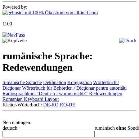
Powered by:
1100
rumänische Sprache:
Redewendungen
rumänische Sprache
Deklination
Konjugation
Wörterbuch /
Dicţionar
Wörterbuch für Behörden / Dicţionar pentru autorităţi
Radiosprachkurs "Deutsch - warum nicht?"
Redewendungen
Romanian Keyboard Layout
Kletter-Wörterbuch:
DE-RO
RO-DE
Neu eintragen:
deutsch:
rumänisch
ohne
Sonde