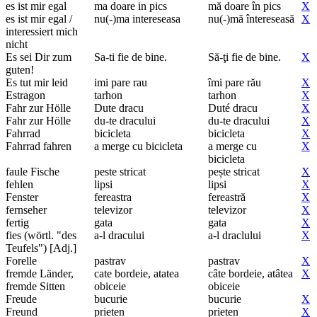
es ist mir egal
ma doare in pics
mă doare în pics
X
es ist mir egal /
nu(-)ma intereseasa
nu(-)mă întereseasă
X
interessiert mich
nicht
Es sei Dir zum
Sa-ti fie de bine.
Să-ţi fie de bine.
X
guten!
Es tut mir leid
imi pare rau
îmi pare rău
X
Estragon
tarhon
tarhon
X
Fahr zur Hölle
Dute dracu
Duté dracu
X
Fahr zur Hölle
du-te dracului
du-te dracului
X
Fahrrad
bicicleta
bicicleta
X
Fahrrad fahren
a merge cu bicicleta
a merge cu
X
bicicleta
faule Fische
peste stricat
pește stricat
X
fehlen
lipsi
lipsi
X
Fenster
fereastra
fereastră
X
fernseher
televizor
televizor
X
fertig
gata
gata
X
fies (wörtl. "des
a-l dracului
a-l draclului
X
Teufels") [Adj.]
Forelle
pastrav
pastrav
X
fremde Länder,
cate bordeie, atatea
câte bordeie, atâtea
X
fremde Sitten
obiceie
obiceie
Freude
bucurie
bucurie
X
Freund
prieten
prieten
X