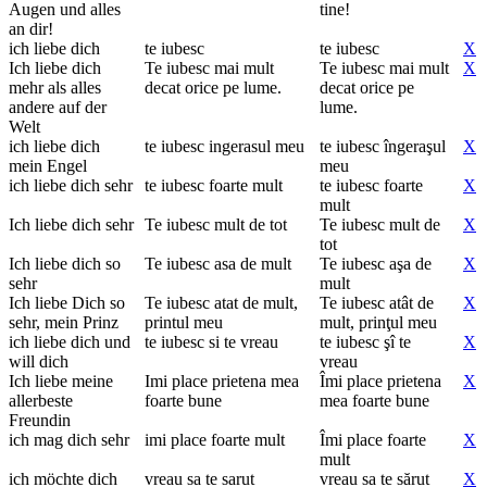
Augen und alles
tine!
an dir!
ich liebe dich
te iubesc
te iubesc
X
Ich liebe dich
Te iubesc mai mult
Te iubesc mai mult
X
mehr als alles
decat orice pe lume.
decat orice pe
andere auf der
lume.
Welt
ich liebe dich
te iubesc ingerasul meu
te iubesc îngeraşul
X
mein Engel
meu
ich liebe dich sehr
te iubesc foarte mult
te iubesc foarte
X
mult
Ich liebe dich sehr
Te iubesc mult de tot
Te iubesc mult de
X
tot
Ich liebe dich so
Te iubesc asa de mult
Te iubesc aşa de
X
sehr
mult
Ich liebe Dich so
Te iubesc atat de mult,
Te iubesc atât de
X
sehr, mein Prinz
printul meu
mult, prinţul meu
ich liebe dich und
te iubesc si te vreau
te iubesc şî te
X
will dich
vreau
Ich liebe meine
Imi place prietena mea
Îmi place prietena
X
allerbeste
foarte bune
mea foarte bune
Freundin
ich mag dich sehr
imi place foarte mult
Îmi place foarte
X
mult
ich möchte dich
vreau sa te sarut
vreau sa te sărut
X