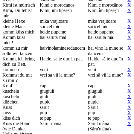
Kimi ist mürrisch
Kimi e morocanos
Kimi e morocănos
X
Kimi, Du fehlst
Kimi, imi lipsesti
Kimi,îmi lipseşti
X
mir
kleine Hexe
mika vrajitoare
mika vrajitoare
X
kleine Maus
soricel mic
soricel mic
X
komm küss mich
heide pupeme
heide pupeme
X
Komm küss
hai saruta-ma!
hai saruta-ma!
X
mich!
komm zu mir
haivinolaminesedancem
hai vino la mine se
X
solln wir tanzen
dancem
Komm, ich bring
Haide, sa te duc in pat.
Haide, să te duc în
X
dich zu Bett.
pat.
kommen
veni
veni
X
Kommst du mit
vrei sa vii la mine?
vrei să vii la mine?
X
zu mir ?
Kopf
cap
cap
X
kuscheln
giugiuli
giugiuli
X
kuscheln
giuli
giuli
X
küßchen
pupic
pupic
X
Kuss
sarut
Sărut
X
kuss
pup
pup
X
küss dich
te pup
te pup
X
Küss die Hand
Sarut-mana
Sărut mâna
X
(wie Danke,
(Săru'mâna)