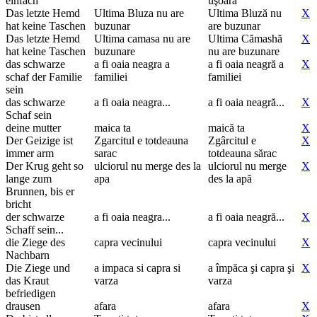
einfach
uşoară
Das letzte Hemd
Ultima Bluza nu are
Ultima Bluză nu
X
hat keine Taschen
buzunar
are buzunar
Das letzte Hemd
Ultima camasa nu are
Ultima Cămashă
X
hat keine Taschen
buzunare
nu are buzunare
das schwarze
a fi oaia neagra a
a fi oaia neagră a
X
schaf der Familie
familiei
familiei
sein
das schwarze
a fi oaia neagra...
a fi oaia neagră...
X
Schaf sein
deine mutter
maica ta
maică ta
X
Der Geizige ist
Zgarcitul e totdeauna
Zgârcitul e
X
immer arm
sarac
totdeauna sărac
Der Krug geht so
ulciorul nu merge des la
ulciorul nu merge
X
lange zum
apa
des la apă
Brunnen, bis er
bricht
der schwarze
a fi oaia neagra...
a fi oaia neagră...
X
Schaff sein...
die Ziege des
capra vecinului
capra vecinului
X
Nachbarn
Die Ziege und
a impaca si capra si
a împăca şi capra şi
X
das Kraut
varza
varza
befriedigen
drausen
afara
afara
X