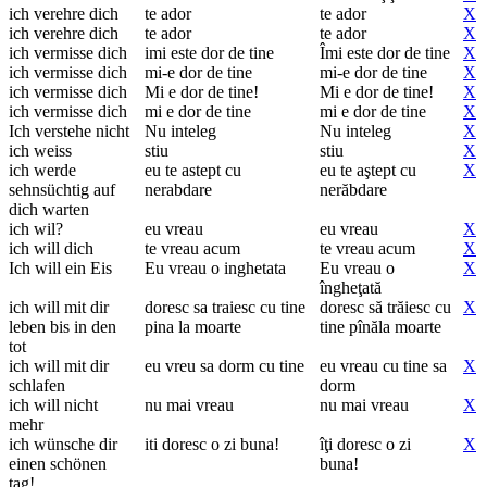
ich verehre dich
te ador
te ador
X
ich verehre dich
te ador
te ador
X
ich vermisse dich
imi este dor de tine
Îmi este dor de tine
X
ich vermisse dich
mi-e dor de tine
mi-e dor de tine
X
ich vermisse dich
Mi e dor de tine!
Mi e dor de tine!
X
ich vermisse dich
mi e dor de tine
mi e dor de tine
X
Ich verstehe nicht
Nu inteleg
Nu inteleg
X
ich weiss
stiu
stiu
X
ich werde
eu te astept cu
eu te aştept cu
X
sehnsüchtig auf
nerabdare
nerăbdare
dich warten
ich wil?
eu vreau
eu vreau
X
ich will dich
te vreau acum
te vreau acum
X
Ich will ein Eis
Eu vreau o inghetata
Eu vreau o
X
îngheţată
ich will mit dir
doresc sa traiesc cu tine
doresc să trăiesc cu
X
leben bis in den
pina la moarte
tine pînăla moarte
tot
ich will mit dir
eu vreu sa dorm cu tine
eu vreau cu tine sa
X
schlafen
dorm
ich will nicht
nu mai vreau
nu mai vreau
X
mehr
ich wünsche dir
iti doresc o zi buna!
îţi doresc o zi
X
einen schönen
buna!
tag!