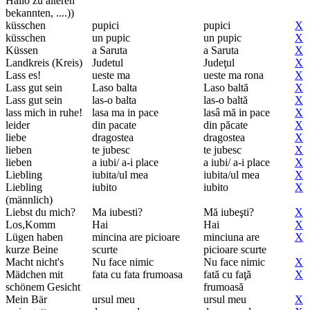
Hallo zu älteren
bekannten, ....))
küsschen
pupici
pupici
X
küsschen
un pupic
un pupic
X
Küssen
a Saruta
a Saruta
X
Landkreis (Kreis)
Judetul
Judeţul
X
Lass es!
ueste ma
ueste ma rona
X
Lass gut sein
Laso balta
Laso baltă
X
Lass gut sein
las-o balta
las-o baltă
X
lass mich in ruhe!
lasa ma in pace
lasâ mă in pace
X
leider
din pacate
din păcate
X
liebe
dragostea
dragostea
X
lieben
te jubesc
te jubesc
X
lieben
a iubi/ a-i place
a iubi/ a-i place
X
Liebling
iubita/ul mea
iubita/ul mea
X
Liebling
iubito
iubito
X
(männlich)
Liebst du mich?
Ma iubesti?
Mă iubeşti?
X
Los,Komm
Hai
Hai
X
Lügen haben
mincina are picioare
minciuna are
X
kurze Beine
scurte
picioare scurte
Macht nicht's
Nu face nimic
Nu face nimic
X
Mädchen mit
fata cu fata frumoasa
fată cu faţă
X
schönem Gesicht
frumoasă
Mein Bär
ursul meu
ursul meu
X