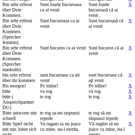
Bin sehr erfreut
Sunt foarte bucuroasa
Sunt foarte
X
über Dein
ca ai venit
bucuroasă că ai
Kommen.
venit .
Bin sehr erfreut
Sunt bucuroasa ca ai
Sunt bucuroasă că
X
über Dein
venit
ai venit
Kommen.
(Sprecher
feminin)
Bin sehr erfreut
Sunt bucuros ca ai venit
Sunt bucuros că ai
X
über Dein
venit
Kommen.
(Sprecher
maskulin)
bin sehr erfreut
sunt bucuroase ca ati
sunt bucuroase că
X
über ihr kommen
venit
aţi venit
Bis morgen!
Pe miine!
Pe mîine!
X
bitte
va rog
vă rog
X
bitte (
te rog
te rog
X
Ansprechpartner
DU)
Bitte antworte mir
te rog sa-mi raspunzi
te rog să-mi
X
schnell
repede
răspunzi repede
Bitte Spiel nicht
Va rugam sa nu joace
Vă rugăm să nu
X
mit mir, lohnt sich
cu mine, nu-l merita.
joace cu mine, nu-l
nicht.
merita.