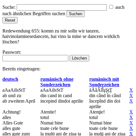
Suche:
auch
nach ähnlichen Begriffen suchen
Redewendung 655:
komm zu mir solln wir tanzen,
haivinolaminesedancem, hai vino la mine se dancem
wirklich
löschen?
Passwort:
Bereits eingetragen:
deutsch
rumänisch ohne
rumänisch mit
Sonderzeichen
Sonderzeichen
aAaAiIsStT
aAaAiIsStT
ăĂâÂîÎşŞţŢ
X
ab und zu
din cand in cand
din când în când
X
ab zweitem April
incepind dindoi aprilie
începînd din doi
X
aprilie
Achtung!
Atentie!
Atenţie!
X
alles
totul
totul
X
Alles Gute
Numai bine
Numai bine
X
alles gute
toate cele bune
toate cele bune
X
alles gute zum
la multi ani de ziua ta
la mulţi ani de ziua
X