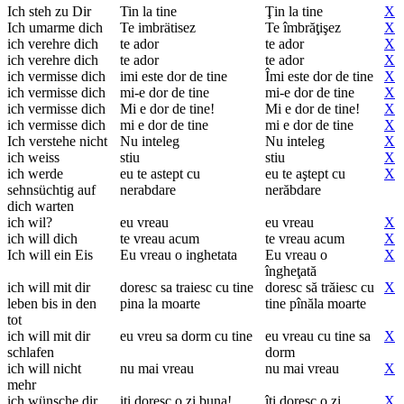
Ich steh zu Dir
Tin la tine
Ţin la tine
X
Ich umarme dich
Te imbrätisez
Te îmbrăţişez
X
ich verehre dich
te ador
te ador
X
ich verehre dich
te ador
te ador
X
ich vermisse dich
imi este dor de tine
Îmi este dor de tine
X
ich vermisse dich
mi-e dor de tine
mi-e dor de tine
X
ich vermisse dich
Mi e dor de tine!
Mi e dor de tine!
X
ich vermisse dich
mi e dor de tine
mi e dor de tine
X
Ich verstehe nicht
Nu inteleg
Nu inteleg
X
ich weiss
stiu
stiu
X
ich werde
eu te astept cu
eu te aştept cu
X
sehnsüchtig auf
nerabdare
nerăbdare
dich warten
ich wil?
eu vreau
eu vreau
X
ich will dich
te vreau acum
te vreau acum
X
Ich will ein Eis
Eu vreau o inghetata
Eu vreau o
X
îngheţată
ich will mit dir
doresc sa traiesc cu tine
doresc să trăiesc cu
X
leben bis in den
pina la moarte
tine pînăla moarte
tot
ich will mit dir
eu vreu sa dorm cu tine
eu vreau cu tine sa
X
schlafen
dorm
ich will nicht
nu mai vreau
nu mai vreau
X
mehr
ich wünsche dir
iti doresc o zi buna!
îţi doresc o zi
X