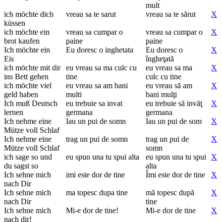
mult
ich möchte dich
vreau sa te sarut
vreau sa te sărut
X
küssen
ich möchte ein
vreau sa cumpar o
vreau sa cumpar o
X
brot kaufen
paine
paine
Ich möchte ein
Eu doresc o inghetata
Eu doresc o
X
Eis
îngheţată
ich möchte mit dir
eu vreau sa ma culc cu
eu vreau sa ma
X
ins Bett gehen
tine
culc cu tine
ich möchte viel
eu vreau sa am bani
eu vreau să am
X
geld haben
multi
bani mulţi
Ich muß Deutsch
eu trebuie sa invat
eu trebuie să invăţ
X
lernen
germana
germana
Ich nehme eine
Iau un pui de somn
Iau un pui de som
X
Mütze voll Schlaf
Ich nehme eine
trag un pui de somn
trag un pui de
X
Mütze voll Schlaf
somn
ich sage so und
eu spun una tu spui alta
eu spun una tu spui
X
du sagst so
alta
Ich sehne mich
imi este dor de tine
Îmi este dor de tine
X
nach Dir
Ich sehne mich
ma topesc dupa tine
mă topesc după
X
nach Dir
tine
Ich sehne mich
Mi-e dor de tine!
Mi-e dor de tine
X
nach dir!