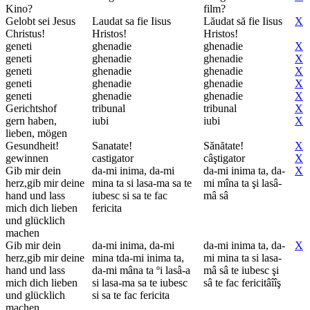
Kino?
film?
Gelobt sei Jesus
Laudat sa fie Iisus
Lăudat să fie Iisus
X
Christus!
Hristos!
Hristos!
geneti
ghenadie
ghenadie
X
geneti
ghenadie
ghenadie
X
geneti
ghenadie
ghenadie
X
geneti
ghenadie
ghenadie
X
geneti
ghenadie
ghenadie
X
Gerichtshof
tribunal
tribunal
X
gern haben,
iubi
iubi
X
lieben, mögen
Gesundheit!
Sanatate!
Sănătate!
X
gewinnen
castigator
câştigator
X
Gib mir dein
da-mi inima, da-mi
da-mi inima ta, da-
X
herz,gib mir deine
mina ta si lasa-ma sa te
mi mîna ta şi lasâ-
hand und lass
iubesc si sa te fac
mâ sâ
mich dich lieben
fericita
und glücklich
machen
Gib mir dein
da-mi inima, da-mi
da-mi inima ta, da-
X
herz,gib mir deine
mina tda-mi inima ta,
mi mina ta si lasa-
hand und lass
da-mi mâna ta ºi lasâ-a
mâ sâ te iubesc şi
mich dich lieben
si lasa-ma sa te iubesc
sâ te fac fericitâîîş
und glücklich
si sa te fac fericita
machen