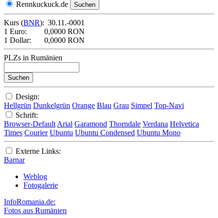
Rennkuckuck.de
Kurs (
BNR
):
30.11.-0001
1 Euro:
0,0000 RON
1 Dollar:
0,0000 RON
PLZs in Rumänien
Design:
Hellgrün
Dunkelgrün
Orange
Blau
Grau
Simpel
Top-Navi
Schrift:
Browser-Default
Arial
Garamond
Thorndale
Verdana
Helvetica
Times
Courier
Ubuntu
Ubuntu Condensed
Ubuntu Mono
Externe Links:
Barnar
Weblog
Fotogalerie
InfoRomania.de:
Fotos aus Rumänien