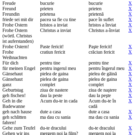
Freude
bucurie
bucurie
X
Freund
prieten
prieten
X
Freundin
prietena
prietenă
X
friede sei mit dir
pacea sa fie cu tine
pace în suflet
X
Frohe Ostern
hristos a inviat
hristos a înviat
X
Frohe Ostern
Christus a inviat
Christus a-înviat
X
(wörtl. Christus
ist auferstanden)
Frohe Ostern!
Paste fericit!
Paşte fericit!
X
Frohe
cratiun fericit
crăciun fericit
X
Weihnachten
Für dich
pentru tine
pentru tine
X
für meinen Engel
pentru ingerul meu
pentru îngerul meu
X
Gänsehaut
pielea de gaina
pielea de găină
X
Gänsehaut
pielea de gaina
pielea de gaina
X
ganz
complet
complet
X
Geburtstag
ziua de nastere
ziua de naştere
X
geh fischen!
dau la peste
dau la peşte
X
Geh in die
Acum du-te in cada
Acum du-te în
X
Badewanne
cadă
geh nach hause
dute a casa
dute a casa
X
geh schlitten
ma dau cu sania
ma dau cu sania
X
fahren!
Gehe zum Teufel
du-te dracului
du-te dracului
X
Gehen wir ins
mergem noi la film?
mergem noi la
X