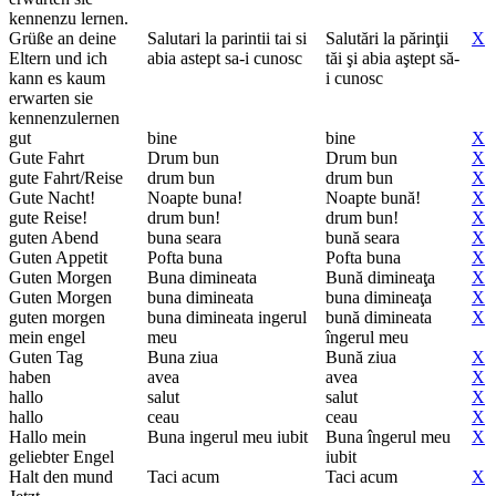
kennenzu lernen.
Grüße an deine
Salutari la parintii tai si
Salutări la părinţii
X
Eltern und ich
abia astept sa-i cunosc
tăi şi abia aştept să-
kann es kaum
i cunosc
erwarten sie
kennenzulernen
gut
bine
bine
X
Gute Fahrt
Drum bun
Drum bun
X
gute Fahrt/Reise
drum bun
drum bun
X
Gute Nacht!
Noapte buna!
Noapte bună!
X
gute Reise!
drum bun!
drum bun!
X
guten Abend
buna seara
bună seara
X
Guten Appetit
Pofta buna
Pofta buna
X
Guten Morgen
Buna dimineata
Bună dimineaţa
X
Guten Morgen
buna dimineata
buna dimineaţa
X
guten morgen
buna dimineata ingerul
bună dimineata
X
mein engel
meu
îngerul meu
Guten Tag
Buna ziua
Bună ziua
X
haben
avea
avea
X
hallo
salut
salut
X
hallo
ceau
ceau
X
Hallo mein
Buna ingerul meu iubit
Buna îngerul meu
X
geliebter Engel
iubit
Halt den mund
Taci acum
Taci acum
X