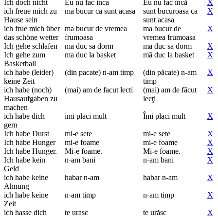
Ich doch nicht
Eu nu fac inca
Eu nu fac încă
X
ich freue mich zu
ma bucur ca sunt acasa
sunt bucuroasa ca
X
Hause sein
sunt acasa
ich frue mich über
ma bucur de vremea
ma bucur de
X
das schöne wetter
frumoasa
vremea frumoasa
Ich gehe schlafen
ma duc sa dorm
ma duc sa dorm
X
Ich gehe zum
ma duc la basket
mă duc la basket
X
Basketball
ich habe (leider)
(din pacate) n-am timp
(din păcate) n-am
X
keine Zeit
timp
ich habe (noch)
(mai) am de facut lecti
(mai) am de făcut
X
Hausaufgaben zu
lecţi
machen
ich habe dich
imi placi mult
Îmi placi mult
X
gern
Ich habe Durst
mi-e sete
mi-e sete
X
Ich habe Hunger
mi-e foame
mi-e foame
X
Ich habe Hunger.
Mi-e foame.
Mi-e foame.
X
Ich habe kein
n-am bani
n-am bani
X
Geld
ich habe keine
habar n-am
habar n-am
X
Ahnung
ich habe keine
n-am timp
n-am timp
X
Zeit
ich hasse dich
te urasc
te urăsc
X