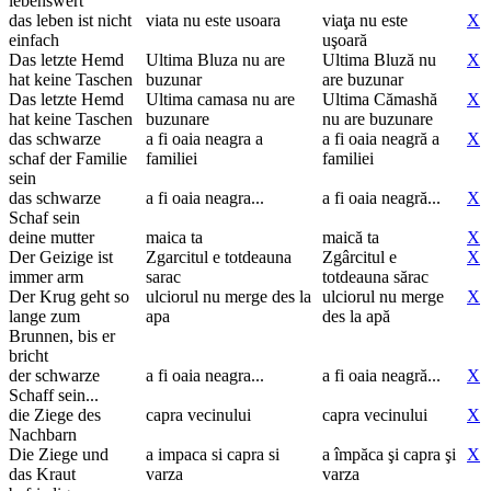
lebenswert
das leben ist nicht
viata nu este usoara
viaţa nu este
X
einfach
uşoară
Das letzte Hemd
Ultima Bluza nu are
Ultima Bluză nu
X
hat keine Taschen
buzunar
are buzunar
Das letzte Hemd
Ultima camasa nu are
Ultima Cămashă
X
hat keine Taschen
buzunare
nu are buzunare
das schwarze
a fi oaia neagra a
a fi oaia neagră a
X
schaf der Familie
familiei
familiei
sein
das schwarze
a fi oaia neagra...
a fi oaia neagră...
X
Schaf sein
deine mutter
maica ta
maică ta
X
Der Geizige ist
Zgarcitul e totdeauna
Zgârcitul e
X
immer arm
sarac
totdeauna sărac
Der Krug geht so
ulciorul nu merge des la
ulciorul nu merge
X
lange zum
apa
des la apă
Brunnen, bis er
bricht
der schwarze
a fi oaia neagra...
a fi oaia neagră...
X
Schaff sein...
die Ziege des
capra vecinului
capra vecinului
X
Nachbarn
Die Ziege und
a impaca si capra si
a împăca şi capra şi
X
das Kraut
varza
varza