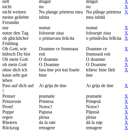
nett
dragut
drăgut
X
nicht
nu
nu
X
nicht weinen
Nu plange prietena mea
Nu plânge prietena
X
meine geliebte
iubita
mea iubită
Freundin
nur
numai
numai
X
nutze den Tag
foloseste ziua
foloseşte ziua
X
oh glücklicher
o primavara felicita
o primâvâra felîcita
X
Frühling
Oh Gott, wie
Doamne ce frumoasa
Doamne ce
X
hübsch Du bist
esti
frumoasă esti
Oh mein Gott
O doamne
O doamne
X
oh mein Gott
O Doamne
O Doamne
X
ohne dich ich
fara tine pot trai foarte
trăiesc bine fără
X
kann sehr gut
bine
tine
leben
Pass auf dich auf
Ai grija de tine
Ai grija de tine
X
!
Penner
pramatie
pramatie
X
Prinzessin
Printesa
Prinţesă
X
Prost!
Noroc!
Noroc!
X
Puppe
Papusa
Păpusă
X
regen
ploua
ploua
X
Rheiern
da la rate
dă la raţe
X
Rückzug
retragere
retragere
X