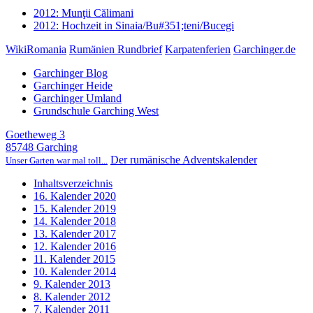
2012: Munţii Călimani
2012: Hochzeit in Sinaia/Bu#351;teni/Bucegi
WikiRomania
Rumänien Rundbrief
Karpatenferien
Garchinger.de
Garchinger Blog
Garchinger Heide
Garchinger Umland
Grundschule Garching West
Goetheweg 3
85748 Garching
Der rumänische Adventskalender
Unser Garten war mal toll...
Inhaltsverzeichnis
16. Kalender 2020
15. Kalender 2019
14. Kalender 2018
13. Kalender 2017
12. Kalender 2016
11. Kalender 2015
10. Kalender 2014
9. Kalender 2013
8. Kalender 2012
7. Kalender 2011