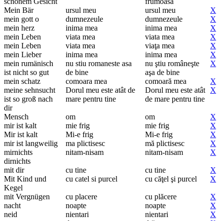
schönem Gesicht
frumoasă
Mein Bär
ursul meu
ursul meu
X
mein gott o
dumnezeule
dumnezeule
X
mein herz
inima mea
inima mea
X
mein Leben
viata mea
viata mea
X
mein Leben
viata mea
viaţa mea
X
mein Lieber
inima mea
inima mea
X
mein rumänisch
nu stiu romaneste asa
nu ştiu româneşte
X
ist nicht so gut
de bine
aşa de bine
mein schatz
comoara mea
comoară mea
X
meine sehnsucht
Dorul meu este atât de
Dorul meu este atât
X
ist so groß nach
mare pentru tine
de mare pentru tine
dir
Mensch
om
om
X
mir ist kalt
mie frig
mie frig
X
Mir ist kalt
Mi-e frig
Mi-e frig
X
mir ist langweilig
ma plictisesc
mă plictisesc
X
mirnichts
nitam-nisam
nitam-nisam
X
dirnichts
mit dir
cu tine
cu tine
X
Mit Kind und
cu catel si purcel
cu căţel şi purcel
X
Kegel
mit Vergnügen
cu placere
cu plăcere
X
nacht
noapte
noapte
X
neid
nientari
nientari
X