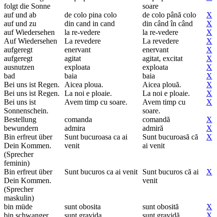
folgt die Sonne
soare
auf und ab
de colo pina colo
de colo până colo
X
auf und zu
din cand in cand
din când în când
X
auf Wiedersehen
la re-vedere
la re-vedere
X
Auf Wiedersehen
La revedere
La revedere
X
aufgeregt
enervant
enervant
X
aufgeregt
agitat
agitat, excitat
X
ausnutzen
exploata
exploata
X
bad
baia
baia
X
Bei uns ist Regen.
Aicea ploua.
Aicea plouă.
X
Bei uns ist Regen.
La noi e ploaie.
La noi e ploaie.
X
Bei uns ist
Avem timp cu soare.
Avem timp cu
X
Sonnenschein.
soare.
Bestellung
comanda
comandă
X
bewundern
admira
admiră
X
Bin erfreut über
Sunt bucuroasa ca ai
Sunt bucuroasă că
X
Dein Kommen.
venit
ai venit
(Sprecher
feminin)
Bin erfreut über
Sunt bucuros ca ai venit
Sunt bucuros că ai
X
Dein Kommen.
venit
(Sprecher
maskulin)
bin müde
sunt obosita
sunt obosită
X
bin schwanger
sunt gravida
sunt gravidă
X