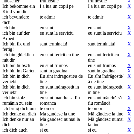
hübscher
frumosule
frumosule
X
Ich bekomme ein
I a lua un copil pe
I a lua un copil pe
X
Kind von dir
ich bevundere
te admir
te admir
X
dich
ich bin
eu sunt
eu sunt
X
ich bin auf der
eu sunt la serviciu
eu sunt la serviciu
X
Arbeit
Ich bin fix und
sant terminata!
sant terminata!
X
fertig!
ich bin glücklich
eu sunt fericit cu tine
eu sunt fericit cu
X
mit dir
tine
Ich bin hübsch
eu sunt frumos
eu sunt frumos
X
Ich bin im Garten
sant in gradina
sant in gradina
X
Ich bin in dich
Eu sint indragostit/a de
Eu sînt îndrăgostit/
X
verliebt
tine
ă de tine
Ich bin in dich
eu sunt indragostit in
eu sunt indragostit
X
verliebt
tine
in tine
ich bin stolz
eu sunt mandra sa fiu
eu sunt mândră să
X
rumänin zu sein
romanca
fiu româncă
ich bring dich um
te omor
te omor
X
Ich denke an dich
Ma gandesc la tine
Mă gândesc la tine
X
Ich denke nur an
Ma gandesc numai la
Mă gândesc numai
X
dich
tine
la tine
ich dich auch
si eu
si eu
X