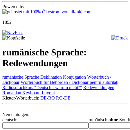
Powered by:
1852
rumänische Sprache:
Redewendungen
rumänische Sprache
Deklination
Konjugation
Wörterbuch /
Dicţionar
Wörterbuch für Behörden / Dicţionar pentru autorităţi
Radiosprachkurs "Deutsch - warum nicht?"
Redewendungen
Romanian Keyboard Layout
Kletter-Wörterbuch:
DE-RO
RO-DE
Neu eintragen:
deutsch:
rumänisch
ohne
Sonde