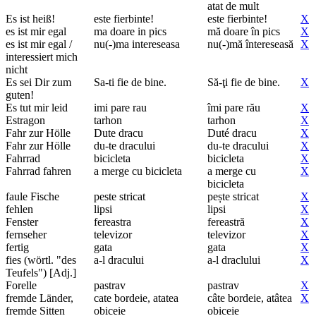
atat de mult
Es ist heiß!
este fierbinte!
este fierbinte!
X
es ist mir egal
ma doare in pics
mă doare în pics
X
es ist mir egal /
nu(-)ma intereseasa
nu(-)mă întereseasă
X
interessiert mich
nicht
Es sei Dir zum
Sa-ti fie de bine.
Să-ţi fie de bine.
X
guten!
Es tut mir leid
imi pare rau
îmi pare rău
X
Estragon
tarhon
tarhon
X
Fahr zur Hölle
Dute dracu
Duté dracu
X
Fahr zur Hölle
du-te dracului
du-te dracului
X
Fahrrad
bicicleta
bicicleta
X
Fahrrad fahren
a merge cu bicicleta
a merge cu
X
bicicleta
faule Fische
peste stricat
pește stricat
X
fehlen
lipsi
lipsi
X
Fenster
fereastra
fereastră
X
fernseher
televizor
televizor
X
fertig
gata
gata
X
fies (wörtl. "des
a-l dracului
a-l draclului
X
Teufels") [Adj.]
Forelle
pastrav
pastrav
X
fremde Länder,
cate bordeie, atatea
câte bordeie, atâtea
X
fremde Sitten
obiceie
obiceie