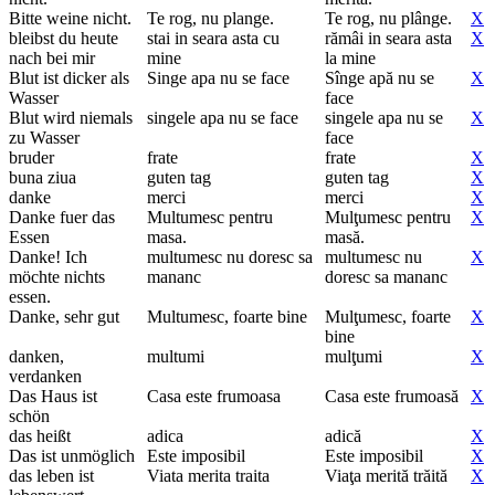
Bitte weine nicht.
Te rog, nu plange.
Te rog, nu plânge.
X
bleibst du heute
stai in seara asta cu
rămâi in seara asta
X
nach bei mir
mine
la mine
Blut ist dicker als
Singe apa nu se face
Sînge apă nu se
X
Wasser
face
Blut wird niemals
singele apa nu se face
singele apa nu se
X
zu Wasser
face
bruder
frate
frate
X
buna ziua
guten tag
guten tag
X
danke
merci
merci
X
Danke fuer das
Multumesc pentru
Mulţumesc pentru
X
Essen
masa.
masă.
Danke! Ich
multumesc nu doresc sa
multumesc nu
X
möchte nichts
mananc
doresc sa mananc
essen.
Danke, sehr gut
Multumesc, foarte bine
Mulţumesc, foarte
X
bine
danken,
multumi
mulţumi
X
verdanken
Das Haus ist
Casa este frumoasa
Casa este frumoasă
X
schön
das heißt
adica
adică
X
Das ist unmöglich
Este imposibil
Este imposibil
X
das leben ist
Viata merita traita
Viaţa merită trăită
X