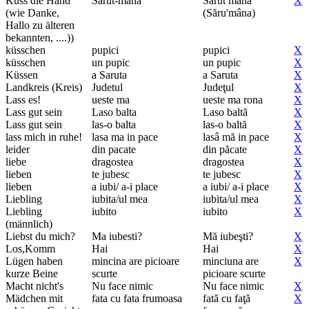
Küss die Hand
Sarut-mana
Sărut mâna
X
(wie Danke,
(Săru'mâna)
Hallo zu älteren
bekannten, ....))
küsschen
pupici
pupici
X
küsschen
un pupic
un pupic
X
Küssen
a Saruta
a Saruta
X
Landkreis (Kreis)
Judetul
Judeţul
X
Lass es!
ueste ma
ueste ma rona
X
Lass gut sein
Laso balta
Laso baltă
X
Lass gut sein
las-o balta
las-o baltă
X
lass mich in ruhe!
lasa ma in pace
lasâ mă in pace
X
leider
din pacate
din păcate
X
liebe
dragostea
dragostea
X
lieben
te jubesc
te jubesc
X
lieben
a iubi/ a-i place
a iubi/ a-i place
X
Liebling
iubita/ul mea
iubita/ul mea
X
Liebling
iubito
iubito
X
(männlich)
Liebst du mich?
Ma iubesti?
Mă iubeşti?
X
Los,Komm
Hai
Hai
X
Lügen haben
mincina are picioare
minciuna are
X
kurze Beine
scurte
picioare scurte
Macht nicht's
Nu face nimic
Nu face nimic
X
Mädchen mit
fata cu fata frumoasa
fată cu faţă
X