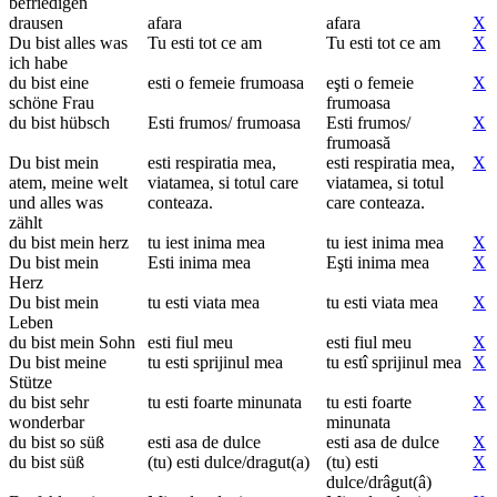
befriedigen
drausen
afara
afara
X
Du bist alles was
Tu esti tot ce am
Tu esti tot ce am
X
ich habe
du bist eine
esti o femeie frumoasa
eşti o femeie
X
schöne Frau
frumoasa
du bist hübsch
Esti frumos/ frumoasa
Esti frumos/
X
frumoasă
Du bist mein
esti respiratia mea,
esti respiratia mea,
X
atem, meine welt
viatamea, si totul care
viatamea, si totul
und alles was
conteaza.
care conteaza.
zählt
du bist mein herz
tu iest inima mea
tu iest inima mea
X
Du bist mein
Esti inima mea
Eşti inima mea
X
Herz
Du bist mein
tu esti viata mea
tu esti viata mea
X
Leben
du bist mein Sohn
esti fiul meu
esti fiul meu
X
Du bist meine
tu esti sprijinul mea
tu estî sprijinul mea
X
Stütze
du bist sehr
tu esti foarte minunata
tu esti foarte
X
wonderbar
minunata
du bist so süß
esti asa de dulce
esti asa de dulce
X
du bist süß
(tu) esti dulce/dragut(a)
(tu) esti
X
dulce/drâgut(â)