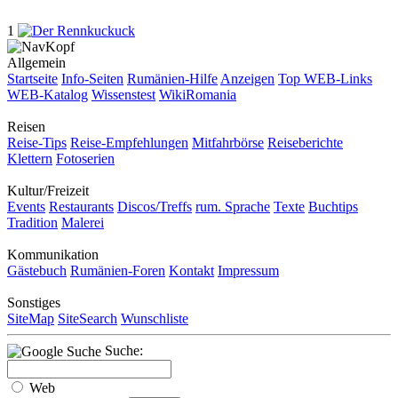
1
Allgemein
Startseite
Info-Seiten
Rumänien-Hilfe
Anzeigen
Top WEB-Links
WEB-Katalog
Wissenstest
WikiRomania
Reisen
Reise-Tips
Reise-Empfehlungen
Mitfahrbörse
Reiseberichte
Klettern
Fotoserien
Kultur/Freizeit
Events
Restaurants
Discos/Treffs
rum. Sprache
Texte
Buchtips
Tradition
Malerei
Kommunikation
Gästebuch
Rumänien-Foren
Kontakt
Impressum
Sonstiges
SiteMap
SiteSearch
Wunschliste
Suche:
Web