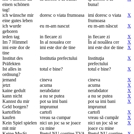
einen schönen
buna!
tag!
ich wünsche mir
doresc o viata frumoasa
imi doresc o viata
X
eine gutes leben
frumoasa
ich wurde
eu m-am nascut
eu m-am născut
X
geboren
ieden tag
in fiecare zi
in fiecare zi
X
Im 7 Himmel
In al noualea cer
În al nouâlea cer
X
imi este dor de
imi este dor de tine
imi este dor de tine
X
tine
Institut des
Institutia prefectului
Instituţia
X
Präfekten
prefectului
Ist alles in
totul e bine?
totul e bine?
X
ordnung?
jemand
cineva
cineva
X
jetzt
acuma
acuma
X
kaine gedult
nerabdator
nerabdator
X
kann nicht
a nu se putea
a nu se putea
X
Kannst du mir
pot sa imi bani
pot sa imi bani
X
Geld borgen?
imprumut
imprumut
kartoffeln
cartofi
cartofi
X
kaufen
vreau sa cumpar
vreau să cumpăr
X
Kein Spiel spielen
nici un joc sa se joace
nici un joc să se
X
mit mir
cu mine
joace cu mine
Keine MwSt
Pretul NU contine TVA
Pretul NU contine
X