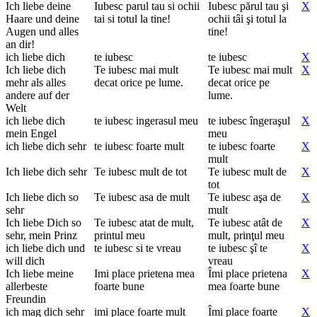
Ich liebe deine
Iubesc parul tau si ochii
Iubesc părul tau şi
X
Haare und deine
tai si totul la tine!
ochii tâi şi totul la
Augen und alles
tine!
an dir!
ich liebe dich
te iubesc
te iubesc
X
Ich liebe dich
Te iubesc mai mult
Te iubesc mai mult
X
mehr als alles
decat orice pe lume.
decat orice pe
andere auf der
lume.
Welt
ich liebe dich
te iubesc ingerasul meu
te iubesc îngeraşul
X
mein Engel
meu
ich liebe dich sehr
te iubesc foarte mult
te iubesc foarte
X
mult
Ich liebe dich sehr
Te iubesc mult de tot
Te iubesc mult de
X
tot
Ich liebe dich so
Te iubesc asa de mult
Te iubesc aşa de
X
sehr
mult
Ich liebe Dich so
Te iubesc atat de mult,
Te iubesc atât de
X
sehr, mein Prinz
printul meu
mult, prinţul meu
ich liebe dich und
te iubesc si te vreau
te iubesc şî te
X
will dich
vreau
Ich liebe meine
Imi place prietena mea
Îmi place prietena
X
allerbeste
foarte bune
mea foarte bune
Freundin
ich mag dich sehr
imi place foarte mult
Îmi place foarte
X