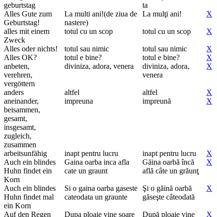
geburtstag
ta
Alles Gute zum
La multi ani!(de ziua de
La mulţi ani!
X
Geburtstag!
nastere)
alles mit einem
totul cu un scop
totul cu un scop
X
Zweck
Alles oder nichts!
totul sau nimic
totul sau nimic
X
Alles OK?
totul e bine?
totul e bine?
X
anbeten,
diviniza, adora, venera
diviniza, adora,
X
verehren,
venera
vergöttern
anders
altfel
altfel
X
aneinander,
impreuna
impreună
X
beisammen,
gesamt,
insgesamt,
zugleich,
zusammen
arbeitsunfähig
inapt pentru lucru
inapt pentru lucru
X
Auch ein blindes
Gaina oarba inca afla
Găina oarbă încă
X
Huhn findet ein
cate un graunt
află câte un grăunţ
Korn
Auch ein blindes
Si o gaina oarba gaseste
Şi o găină oarbă
X
Huhn findet mal
cateodata un graunte
găseşte câteodată
ein Korn
Auf den Regen
Dupa ploaie vine soare
După ploaie vine
X