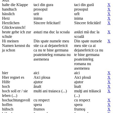
Jetzt
halte die Klappe
taci din gura
taci din gură
X
handtuch
prosopul
prosopul
X
hässlich
urit
urît
X
Herz
inima
inima
X
Herzlichen
Sincere felicitari!
Sincere felicitări!
X
Glückwunsch!
heute gehe ich zur
astazi ma duc la scoala
astăzi mă duc la
X
schule
scoală
Hi meinen
Din spate numele meu
Din spate numele
X
Namen kennst du
stie ca ai dejanefericit
meu stie ca ai
ja schon
ca nu te bine germana
dejanefericit ca nu
poateinteleg romana nu
te bine germana
asemenea
poateinteleg
romana nu
asemenea
hier
aici
aici
X
Hier regnet es
Aici ploua
Aici plouă
X
Hilfe
ajutor
ajutor
X
hoch
ânalt
înalt
X
hoch soll er / sie
multi ani traiasca (...)
mulţi ani trăiască
X
leben (...)
(...)
hochachtungsvoll
cu respect
cu respect
X
hoffen
spera
spera
X
hübsch
frumos
frumoş
X