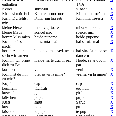
enthalten
TVA
Keller
subsolul
subsolul
X
Kimi ist mürrisch
Kimi e morocanos
Kimi e morocănos
X
Kimi, Du fehlst
Kimi, imi lipsesti
Kimi,îmi lipseşti
X
mir
kleine Hexe
mika vrajitoare
mika vrajitoare
X
kleine Maus
soricel mic
soricel mic
X
komm küss mich
heide pupeme
heide pupeme
X
Komm küss
hai saruta-ma!
hai saruta-ma!
X
mich!
komm zu mir
haivinolaminesedancem
hai vino la mine se
X
solln wir tanzen
dancem
Komm, ich bring
Haide, sa te duc in pat.
Haide, să te duc în
X
dich zu Bett.
pat.
kommen
veni
veni
X
Kommst du mit
vrei sa vii la mine?
vrei să vii la mine?
X
zu mir ?
Kopf
cap
cap
X
kuscheln
giugiuli
giugiuli
X
kuscheln
giuli
giuli
X
küßchen
pupic
pupic
X
Kuss
sarut
Sărut
X
kuss
pup
pup
X
küss dich
te pup
te pup
X