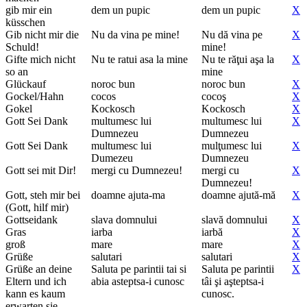
gib mir ein
dem un pupic
dem un pupic
X
küsschen
Gib nicht mir die
Nu da vina pe mine!
Nu dă vina pe
X
Schuld!
mine!
Gifte mich nicht
Nu te ratui asa la mine
Nu te răţui aşa la
X
so an
mine
Glückauf
noroc bun
noroc bun
X
Gockel/Hahn
cocos
cocoş
X
Gokel
Kockosch
Kockosch
X
Gott Sei Dank
multumesc lui
multumesc lui
X
Dumnezeu
Dumnezeu
Gott Sei Dank
multumesc lui
mulţumesc lui
X
Dumezeu
Dumnezeu
Gott sei mit Dir!
mergi cu Dumnezeu!
mergi cu
X
Dumnezeu!
Gott, steh mir bei
doamne ajuta-ma
doamne ajută-mă
X
(Gott, hilf mir)
Gottseidank
slava domnului
slavă domnului
X
Gras
iarba
iarbă
X
groß
mare
mare
X
Grüße
salutari
salutari
X
Grüße an deine
Saluta pe parintii tai si
Saluta pe parintii
X
Eltern und ich
abia asteptsa-i cunosc
tâi şi aşteptsa-i
kann es kaum
cunosc.
erwarten sie