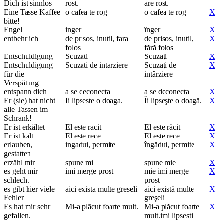
Dich ist sinnlos
rost.
are rost.
Eine Tasse Kaffee
o cafea te rog
o cafea te rog
X
bitte!
Engel
inger
înger
X
entbehrlich
de prisos, inutil, fara
de prisos, inutil,
X
folos
fără folos
Entschuldigung
Scuzati
Scuzaţi
X
Entschuldigung
Scuzati de intarziere
Scuzaţi de
X
für die
intârziere
Verspätung
entspann dich
a se deconecta
a se deconecta
X
Er (sie) hat nicht
Ii lipseste o doaga.
Îi lipseşte o doagă.
X
alle Tassen im
Schrank!
Er ist erkältet
El este racit
El este răcit
X
Er ist kalt
El este rece
El este rece
X
erlauben,
ingadui, permite
îngădui, permite
X
gestatten
erzähl mir
spune mi
spune mie
X
es geht mir
imi merge prost
mie imi merge
X
schlecht
prost
es gibt hier viele
aici exista multe greseli
aici există multe
X
Fehler
greşeli
Es hat mir sehr
Mi-a plãcut foarte mult.
Mi-a plăcut foarte
X
gefallen.
mult.imi lipsesti