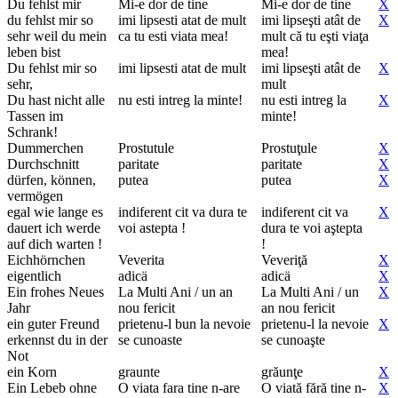
Du fehlst mir
Mi-e dor de tine
Mi-e dor de tine
X
du fehlst mir so
imi lipsesti atat de mult
imi lipseşti atât de
X
sehr weil du mein
ca tu esti viata mea!
mult că tu eşti viaţa
leben bist
mea!
Du fehlst mir so
imi lipsesti atat de mult
imi lipseşti atât de
X
sehr,
mult
Du hast nicht alle
nu esti intreg la minte!
nu esti intreg la
X
Tassen im
minte!
Schrank!
Dummerchen
Prostutule
Prostuţule
X
Durchschnitt
paritate
paritate
X
dürfen, können,
putea
putea
X
vermögen
egal wie lange es
indiferent cit va dura te
indiferent cit va
X
dauert ich werde
voi astepta !
dura te voi aştepta
auf dich warten !
!
Eichhörnchen
Veverita
Veveriţă
X
eigentlich
adicä
adicä
X
Ein frohes Neues
La Multi Ani / un an
La Multi Ani / un
X
Jahr
nou fericit
an nou fericit
ein guter Freund
prietenu-l bun la nevoie
prietenu-l la nevoie
X
erkennst du in der
se cunoaste
se cunoaşte
Not
ein Korn
graunte
grăunţe
X
Ein Lebeb ohne
O viata fara tine n-are
O viată fără tine n-
X