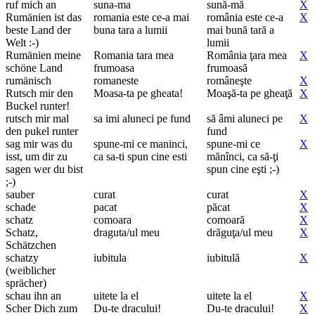
ruf mich an
suna-ma
sună-mă
X
Rumänien ist das
romania este ce-a mai
românia este ce-a
X
beste Land der
buna tara a lumii
mai bună tară a
Welt :-)
lumii
Rumänien meine
Romania tara mea
România ţara mea
X
schöne Land
frumoasa
frumoasă
rumänisch
romaneste
româneşte
X
Rutsch mir den
Moasa-ta pe gheata!
Moaşă-ta pe gheaţă
X
Buckel runter!
rutsch mir mal
sa imi aluneci pe fund
să âmi aluneci pe
X
den pukel runter
fund
sag mir was du
spune-mi ce maninci,
spune-mi ce
X
isst, um dir zu
ca sa-ti spun cine esti
mănînci, ca să-ţi
sagen wer du bist
spun cine eşti ;-)
;-)
sauber
curat
curat
X
schade
pacat
păcat
X
schatz
comoara
comoară
X
Schatz,
draguta/ul meu
drăguţa/ul meu
X
Schätzchen
schatzy
iubitula
iubitulă
X
(weiblicher
sprächer)
schau ihn an
uitete la el
uitete la el
X
Scher Dich zum
Du-te dracului!
Du-te dracului!
X