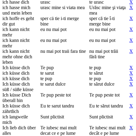
ich hasse dich
urasc
te urasc
X
ich hasse mich
urasc mine si viata mea
Urăsc mine şi viaţa
X
und mein leben
mea
ich hoffe es geht
sper cä tie i-ti merge
sper că tie î-ti
X
dir gut
bine
merge bine
ich kann nicht
eu nu mai pot
eu nu mai pot
X
mehr
ich kann nicht
eu nu mai pot
eu nu mai pot
X
mehr
ich kann nicht
nu mai pot traii fara tine
nu mai pot trăii
X
mehr ohne dich
fără tine
leben
Ich küsse dich
Te pup
te pup
X
ich küsse dich
te sarut
te sărut
X
ich küsse dich
te pup
te pup
X
Ich küsse dich
te sarut dulce
te sărut dulce
X
süß / süße küsse
Ich küsse Dich
Te pup peste tot
Te pup peste tot
X
überall hin
Ich küsse dich
Eu te sarut tandru
Eu te sărut tandru
X
zährtlich
ich langweile
Sunt plictisit
Sunt plictisit
X
mich
Ich lieb dich über
Te iubesc mai mult
Te iubesc mai mult
X
alles
decat ce e pe lume
decât e pe lume