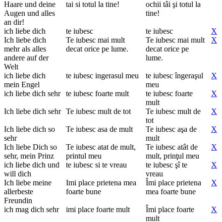
Haare und deine
tai si totul la tine!
ochii tâi şi totul la
Augen und alles
tine!
an dir!
ich liebe dich
te iubesc
te iubesc
X
Ich liebe dich
Te iubesc mai mult
Te iubesc mai mult
X
mehr als alles
decat orice pe lume.
decat orice pe
andere auf der
lume.
Welt
ich liebe dich
te iubesc ingerasul meu
te iubesc îngeraşul
X
mein Engel
meu
ich liebe dich sehr
te iubesc foarte mult
te iubesc foarte
X
mult
Ich liebe dich sehr
Te iubesc mult de tot
Te iubesc mult de
X
tot
Ich liebe dich so
Te iubesc asa de mult
Te iubesc aşa de
X
sehr
mult
Ich liebe Dich so
Te iubesc atat de mult,
Te iubesc atât de
X
sehr, mein Prinz
printul meu
mult, prinţul meu
ich liebe dich und
te iubesc si te vreau
te iubesc şî te
X
will dich
vreau
Ich liebe meine
Imi place prietena mea
Îmi place prietena
X
allerbeste
foarte bune
mea foarte bune
Freundin
ich mag dich sehr
imi place foarte mult
Îmi place foarte
X
mult