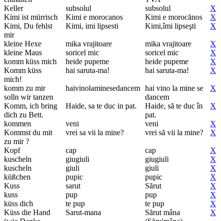
Keller
subsolul
subsolul
X
Kimi ist mürrisch
Kimi e morocanos
Kimi e morocănos
X
Kimi, Du fehlst
Kimi, imi lipsesti
Kimi,îmi lipseşti
X
mir
kleine Hexe
mika vrajitoare
mika vrajitoare
X
kleine Maus
soricel mic
soricel mic
X
komm küss mich
heide pupeme
heide pupeme
X
Komm küss
hai saruta-ma!
hai saruta-ma!
X
mich!
komm zu mir
haivinolaminesedancem
hai vino la mine se
X
solln wir tanzen
dancem
Komm, ich bring
Haide, sa te duc in pat.
Haide, să te duc în
X
dich zu Bett.
pat.
kommen
veni
veni
X
Kommst du mit
vrei sa vii la mine?
vrei să vii la mine?
X
zu mir ?
Kopf
cap
cap
X
kuscheln
giugiuli
giugiuli
X
kuscheln
giuli
giuli
X
küßchen
pupic
pupic
X
Kuss
sarut
Sărut
X
kuss
pup
pup
X
küss dich
te pup
te pup
X
Küss die Hand
Sarut-mana
Sărut mâna
X