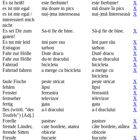
Es ist heiß!
este fierbinte!
este fierbinte!
X
es ist mir egal
ma doare in pics
mă doare în pics
X
es ist mir egal /
nu(-)ma intereseasa
nu(-)mă întereseasă
X
interessiert mich
nicht
Es sei Dir zum
Sa-ti fie de bine.
Să-ţi fie de bine.
X
guten!
Es tut mir leid
imi pare rau
îmi pare rău
X
Estragon
tarhon
tarhon
X
Fahr zur Hölle
Dute dracu
Duté dracu
X
Fahr zur Hölle
du-te dracului
du-te dracului
X
Fahrrad
bicicleta
bicicleta
X
Fahrrad fahren
a merge cu bicicleta
a merge cu
X
bicicleta
faule Fische
peste stricat
pește stricat
X
fehlen
lipsi
lipsi
X
Fenster
fereastra
fereastră
X
fernseher
televizor
televizor
X
fertig
gata
gata
X
fies (wörtl. "des
a-l dracului
a-l draclului
X
Teufels") [Adj.]
Forelle
pastrav
pastrav
X
fremde Länder,
cate bordeie, atatea
câte bordeie, atâtea
X
fremde Sitten
obiceie
obiceie
Freude
bucurie
bucurie
X