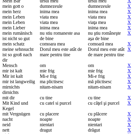
Mein Bär
ursul meu
ursul meu
X
mein gott o
dumnezeule
dumnezeule
X
mein herz
inima mea
inima mea
X
mein Leben
viata mea
viata mea
X
mein Leben
viata mea
viaţa mea
X
mein Lieber
inima mea
inima mea
X
mein rumänisch
nu stiu romaneste asa
nu ştiu româneşte
X
ist nicht so gut
de bine
aşa de bine
mein schatz
comoara mea
comoară mea
X
meine sehnsucht
Dorul meu este atât de
Dorul meu este atât
X
ist so groß nach
mare pentru tine
de mare pentru tine
dir
Mensch
om
om
X
mir ist kalt
mie frig
mie frig
X
Mir ist kalt
Mi-e frig
Mi-e frig
X
mir ist langweilig
ma plictisesc
mă plictisesc
X
mirnichts
nitam-nisam
nitam-nisam
X
dirnichts
mit dir
cu tine
cu tine
X
Mit Kind und
cu catel si purcel
cu căţel şi purcel
X
Kegel
mit Vergnügen
cu placere
cu plăcere
X
nacht
noapte
noapte
X
neid
nientari
nientari
X
nett
dragut
drăgut
X