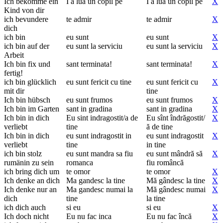
Ich bekomme ein
I a lua un copil pe
I a lua un copil pe
X
Kind von dir
ich bevundere
te admir
te admir
X
dich
ich bin
eu sunt
eu sunt
X
ich bin auf der
eu sunt la serviciu
eu sunt la serviciu
X
Arbeit
Ich bin fix und
sant terminata!
sant terminata!
X
fertig!
ich bin glücklich
eu sunt fericit cu tine
eu sunt fericit cu
X
mit dir
tine
Ich bin hübsch
eu sunt frumos
eu sunt frumos
X
Ich bin im Garten
sant in gradina
sant in gradina
X
Ich bin in dich
Eu sint indragostit/a de
Eu sînt îndrăgostit/
X
verliebt
tine
ă de tine
Ich bin in dich
eu sunt indragostit in
eu sunt indragostit
X
verliebt
tine
in tine
ich bin stolz
eu sunt mandra sa fiu
eu sunt mândră să
X
rumänin zu sein
romanca
fiu româncă
ich bring dich um
te omor
te omor
X
Ich denke an dich
Ma gandesc la tine
Mă gândesc la tine
X
Ich denke nur an
Ma gandesc numai la
Mă gândesc numai
X
dich
tine
la tine
ich dich auch
si eu
si eu
X
Ich doch nicht
Eu nu fac inca
Eu nu fac încă
X