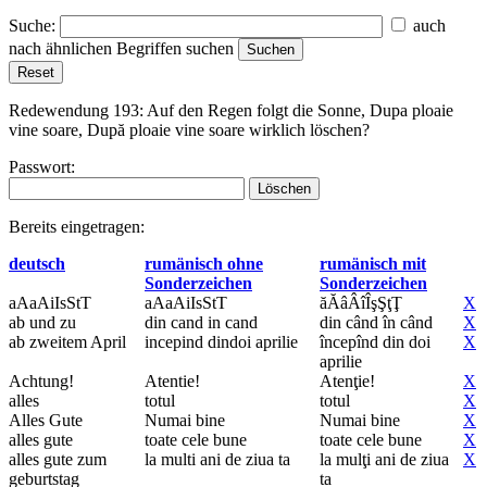
Suche:
auch
nach ähnlichen Begriffen suchen
Redewendung 193:
Auf den Regen folgt die Sonne, Dupa ploaie
vine soare, După ploaie vine soare
wirklich löschen?
Passwort:
Bereits eingetragen:
deutsch
rumänisch ohne
rumänisch mit
Sonderzeichen
Sonderzeichen
aAaAiIsStT
aAaAiIsStT
ăĂâÂîÎşŞţŢ
X
ab und zu
din cand in cand
din când în când
X
ab zweitem April
incepind dindoi aprilie
începînd din doi
X
aprilie
Achtung!
Atentie!
Atenţie!
X
alles
totul
totul
X
Alles Gute
Numai bine
Numai bine
X
alles gute
toate cele bune
toate cele bune
X
alles gute zum
la multi ani de ziua ta
la mulţi ani de ziua
X
geburtstag
ta