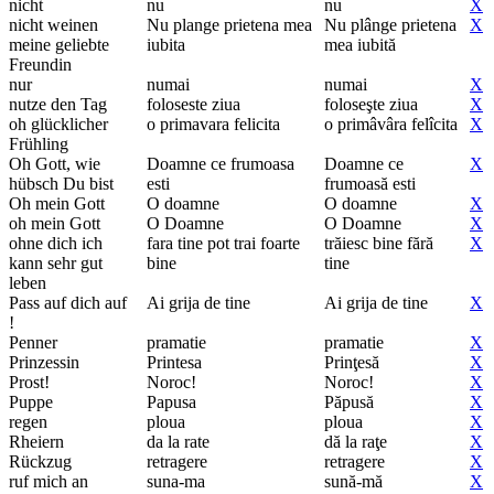
nicht
nu
nu
X
nicht weinen
Nu plange prietena mea
Nu plânge prietena
X
meine geliebte
iubita
mea iubită
Freundin
nur
numai
numai
X
nutze den Tag
foloseste ziua
foloseşte ziua
X
oh glücklicher
o primavara felicita
o primâvâra felîcita
X
Frühling
Oh Gott, wie
Doamne ce frumoasa
Doamne ce
X
hübsch Du bist
esti
frumoasă esti
Oh mein Gott
O doamne
O doamne
X
oh mein Gott
O Doamne
O Doamne
X
ohne dich ich
fara tine pot trai foarte
trăiesc bine fără
X
kann sehr gut
bine
tine
leben
Pass auf dich auf
Ai grija de tine
Ai grija de tine
X
!
Penner
pramatie
pramatie
X
Prinzessin
Printesa
Prinţesă
X
Prost!
Noroc!
Noroc!
X
Puppe
Papusa
Păpusă
X
regen
ploua
ploua
X
Rheiern
da la rate
dă la raţe
X
Rückzug
retragere
retragere
X
ruf mich an
suna-ma
sună-mă
X