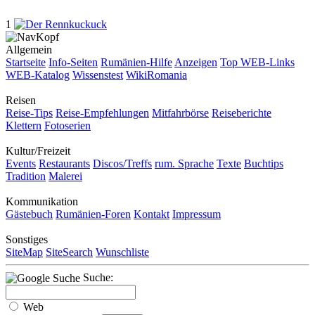
1
Allgemein
Startseite
Info-Seiten
Rumänien-Hilfe
Anzeigen
Top WEB-Links
WEB-Katalog
Wissenstest
WikiRomania
Reisen
Reise-Tips
Reise-Empfehlungen
Mitfahrbörse
Reiseberichte
Klettern
Fotoserien
Kultur/Freizeit
Events
Restaurants
Discos/Treffs
rum. Sprache
Texte
Buchtips
Tradition
Malerei
Kommunikation
Gästebuch
Rumänien-Foren
Kontakt
Impressum
Sonstiges
SiteMap
SiteSearch
Wunschliste
Suche:
Web