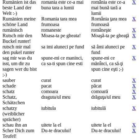
Rumänien ist das
romania este ce-a mai
românia este ce-a
X
beste Land der
buna tara a lumii
mai bună tară a
Welt :-)
lumii
Rumänien meine
Romania tara mea
România ţara mea
X
schöne Land
frumoasa
frumoasă
rumänisch
romaneste
româneşte
X
Rutsch mir den
Moasa-ta pe gheata!
Moaşă-ta pe gheaţă
X
Buckel runter!
rutsch mir mal
sa imi aluneci pe fund
să âmi aluneci pe
X
den pukel runter
fund
sag mir was du
spune-mi ce maninci,
spune-mi ce
X
isst, um dir zu
ca sa-ti spun cine esti
mănînci, ca să-ţi
sagen wer du bist
spun cine eşti ;-)
;-)
sauber
curat
curat
X
schade
pacat
păcat
X
schatz
comoara
comoară
X
Schatz,
draguta/ul meu
drăguţa/ul meu
X
Schätzchen
schatzy
iubitula
iubitulă
X
(weiblicher
sprächer)
schau ihn an
uitete la el
uitete la el
X
Scher Dich zum
Du-te dracului!
Du-te dracului!
X
Teufel!