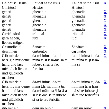
Gelobt sei Jesus
Laudat sa fie Iisus
Lăudat să fie Iisus
X
Christus!
Hristos!
Hristos!
geneti
ghenadie
ghenadie
X
geneti
ghenadie
ghenadie
X
geneti
ghenadie
ghenadie
X
geneti
ghenadie
ghenadie
X
geneti
ghenadie
ghenadie
X
Gerichtshof
tribunal
tribunal
X
gern haben,
iubi
iubi
X
lieben, mögen
Gesundheit!
Sanatate!
Sănătate!
X
gewinnen
castigator
câştigator
X
Gib mir dein
da-mi inima, da-mi
da-mi inima ta, da-
X
herz,gib mir deine
mina ta si lasa-ma sa te
mi mîna ta şi lasâ-
hand und lass
iubesc si sa te fac
mâ sâ
mich dich lieben
fericita
und glücklich
machen
Gib mir dein
da-mi inima, da-mi
da-mi inima ta, da-
X
herz,gib mir deine
mina tda-mi inima ta,
mi mina ta si lasa-
hand und lass
da-mi mâna ta ºi lasâ-a
mâ sâ te iubesc şi
mich dich lieben
si lasa-ma sa te iubesc
sâ te fac fericitâîîş
und glücklich
si sa te fac fericita
machen
gib mir ein
dem un pupic
dem un pupic
X