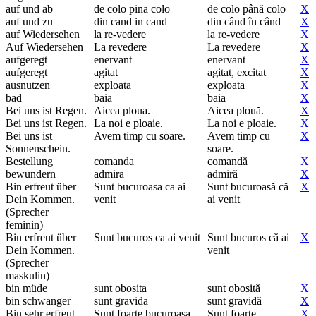
auf und ab
de colo pina colo
de colo până colo
X
auf und zu
din cand in cand
din când în când
X
auf Wiedersehen
la re-vedere
la re-vedere
X
Auf Wiedersehen
La revedere
La revedere
X
aufgeregt
enervant
enervant
X
aufgeregt
agitat
agitat, excitat
X
ausnutzen
exploata
exploata
X
bad
baia
baia
X
Bei uns ist Regen.
Aicea ploua.
Aicea plouă.
X
Bei uns ist Regen.
La noi e ploaie.
La noi e ploaie.
X
Bei uns ist
Avem timp cu soare.
Avem timp cu
X
Sonnenschein.
soare.
Bestellung
comanda
comandă
X
bewundern
admira
admiră
X
Bin erfreut über
Sunt bucuroasa ca ai
Sunt bucuroasă că
X
Dein Kommen.
venit
ai venit
(Sprecher
feminin)
Bin erfreut über
Sunt bucuros ca ai venit
Sunt bucuros că ai
X
Dein Kommen.
venit
(Sprecher
maskulin)
bin müde
sunt obosita
sunt obosită
X
bin schwanger
sunt gravida
sunt gravidă
X
Bin sehr erfreut
Sunt foarte bucuroasa
Sunt foarte
X