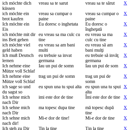
ich möchte dich
vreau sa te sarut
vreau sa te sărut
X
küssen
ich möchte ein
vreau sa cumpar o
vreau sa cumpar o
X
brot kaufen
paine
paine
Ich möchte ein
Eu doresc o inghetata
Eu doresc o
X
Eis
îngheţată
ich möchte mit dir
eu vreau sa ma culc cu
eu vreau sa ma
X
ins Bett gehen
tine
culc cu tine
ich möchte viel
eu vreau sa am bani
eu vreau să am
X
geld haben
multi
bani mulţi
Ich muß Deutsch
eu trebuie sa invat
eu trebuie să invăţ
X
lernen
germana
germana
Ich nehme eine
Iau un pui de somn
Iau un pui de som
X
Mütze voll Schlaf
Ich nehme eine
trag un pui de somn
trag un pui de
X
Mütze voll Schlaf
somn
ich sage so und
eu spun una tu spui alta
eu spun una tu spui
X
du sagst so
alta
Ich sehne mich
imi este dor de tine
Îmi este dor de tine
X
nach Dir
Ich sehne mich
ma topesc dupa tine
mă topesc după
X
nach Dir
tine
Ich sehne mich
Mi-e dor de tine!
Mi-e dor de tine
X
nach dir!
Ich steh zu Dir
Tin la tine
Ţin la tine
X