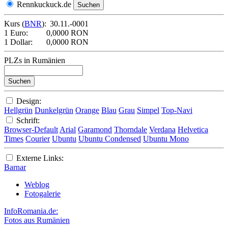
Rennkuckuck.de
Kurs (
BNR
):
30.11.-0001
1 Euro:
0,0000 RON
1 Dollar:
0,0000 RON
PLZs in Rumänien
Design:
Hellgrün
Dunkelgrün
Orange
Blau
Grau
Simpel
Top-Navi
Schrift:
Browser-Default
Arial
Garamond
Thorndale
Verdana
Helvetica
Times
Courier
Ubuntu
Ubuntu Condensed
Ubuntu Mono
Externe Links:
Barnar
Weblog
Fotogalerie
InfoRomania.de:
Fotos aus Rumänien