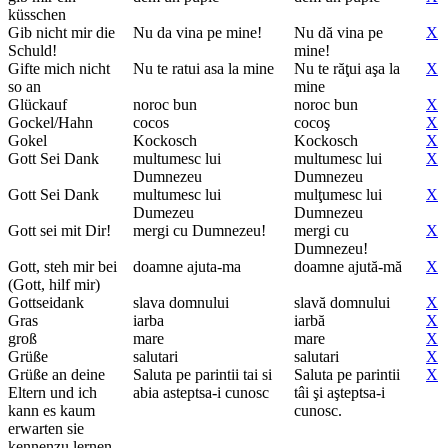
küsschen
Gib nicht mir die
Nu da vina pe mine!
Nu dă vina pe
X
Schuld!
mine!
Gifte mich nicht
Nu te ratui asa la mine
Nu te răţui aşa la
X
so an
mine
Glückauf
noroc bun
noroc bun
X
Gockel/Hahn
cocos
cocoş
X
Gokel
Kockosch
Kockosch
X
Gott Sei Dank
multumesc lui
multumesc lui
X
Dumnezeu
Dumnezeu
Gott Sei Dank
multumesc lui
mulţumesc lui
X
Dumezeu
Dumnezeu
Gott sei mit Dir!
mergi cu Dumnezeu!
mergi cu
X
Dumnezeu!
Gott, steh mir bei
doamne ajuta-ma
doamne ajută-mă
X
(Gott, hilf mir)
Gottseidank
slava domnului
slavă domnului
X
Gras
iarba
iarbă
X
groß
mare
mare
X
Grüße
salutari
salutari
X
Grüße an deine
Saluta pe parintii tai si
Saluta pe parintii
X
Eltern und ich
abia asteptsa-i cunosc
tâi şi aşteptsa-i
kann es kaum
cunosc.
erwarten sie
kennenzu lernen.