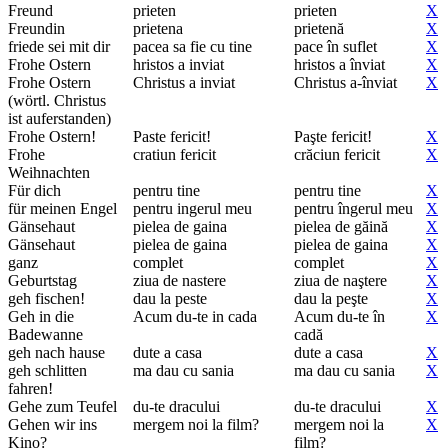
Freund
prieten
prieten
X
Freundin
prietena
prietenă
X
friede sei mit dir
pacea sa fie cu tine
pace în suflet
X
Frohe Ostern
hristos a inviat
hristos a înviat
X
Frohe Ostern
Christus a inviat
Christus a-înviat
X
(wörtl. Christus
ist auferstanden)
Frohe Ostern!
Paste fericit!
Paşte fericit!
X
Frohe
cratiun fericit
crăciun fericit
X
Weihnachten
Für dich
pentru tine
pentru tine
X
für meinen Engel
pentru ingerul meu
pentru îngerul meu
X
Gänsehaut
pielea de gaina
pielea de găină
X
Gänsehaut
pielea de gaina
pielea de gaina
X
ganz
complet
complet
X
Geburtstag
ziua de nastere
ziua de naştere
X
geh fischen!
dau la peste
dau la peşte
X
Geh in die
Acum du-te in cada
Acum du-te în
X
Badewanne
cadă
geh nach hause
dute a casa
dute a casa
X
geh schlitten
ma dau cu sania
ma dau cu sania
X
fahren!
Gehe zum Teufel
du-te dracului
du-te dracului
X
Gehen wir ins
mergem noi la film?
mergem noi la
X
Kino?
film?