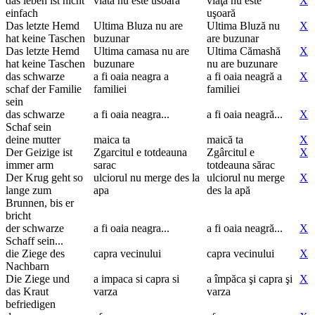
das leben ist nicht
viata nu este usoara
viaţa nu este
X
einfach
uşoară
Das letzte Hemd
Ultima Bluza nu are
Ultima Bluză nu
X
hat keine Taschen
buzunar
are buzunar
Das letzte Hemd
Ultima camasa nu are
Ultima Cămashă
X
hat keine Taschen
buzunare
nu are buzunare
das schwarze
a fi oaia neagra a
a fi oaia neagră a
X
schaf der Familie
familiei
familiei
sein
das schwarze
a fi oaia neagra...
a fi oaia neagră...
X
Schaf sein
deine mutter
maica ta
maică ta
X
Der Geizige ist
Zgarcitul e totdeauna
Zgârcitul e
X
immer arm
sarac
totdeauna sărac
Der Krug geht so
ulciorul nu merge des la
ulciorul nu merge
X
lange zum
apa
des la apă
Brunnen, bis er
bricht
der schwarze
a fi oaia neagra...
a fi oaia neagră...
X
Schaff sein...
die Ziege des
capra vecinului
capra vecinului
X
Nachbarn
Die Ziege und
a impaca si capra si
a împăca şi capra şi
X
das Kraut
varza
varza
befriedigen