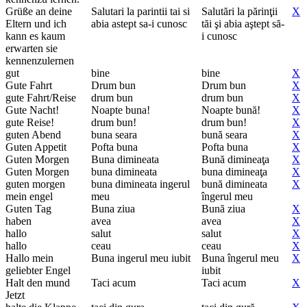
Grüße an deine
Salutari la parintii tai si
Salutări la părinţii
X
Eltern und ich
abia astept sa-i cunosc
tăi şi abia aştept să-
kann es kaum
i cunosc
erwarten sie
kennenzulernen
gut
bine
bine
X
Gute Fahrt
Drum bun
Drum bun
X
gute Fahrt/Reise
drum bun
drum bun
X
Gute Nacht!
Noapte buna!
Noapte bună!
X
gute Reise!
drum bun!
drum bun!
X
guten Abend
buna seara
bună seara
X
Guten Appetit
Pofta buna
Pofta buna
X
Guten Morgen
Buna dimineata
Bună dimineaţa
X
Guten Morgen
buna dimineata
buna dimineaţa
X
guten morgen
buna dimineata ingerul
bună dimineata
X
mein engel
meu
îngerul meu
Guten Tag
Buna ziua
Bună ziua
X
haben
avea
avea
X
hallo
salut
salut
X
hallo
ceau
ceau
X
Hallo mein
Buna ingerul meu iubit
Buna îngerul meu
X
geliebter Engel
iubit
Halt den mund
Taci acum
Taci acum
X
Jetzt