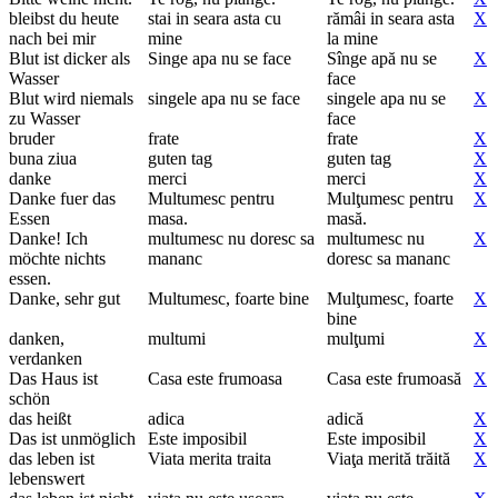
bleibst du heute
stai in seara asta cu
rămâi in seara asta
X
nach bei mir
mine
la mine
Blut ist dicker als
Singe apa nu se face
Sînge apă nu se
X
Wasser
face
Blut wird niemals
singele apa nu se face
singele apa nu se
X
zu Wasser
face
bruder
frate
frate
X
buna ziua
guten tag
guten tag
X
danke
merci
merci
X
Danke fuer das
Multumesc pentru
Mulţumesc pentru
X
Essen
masa.
masă.
Danke! Ich
multumesc nu doresc sa
multumesc nu
X
möchte nichts
mananc
doresc sa mananc
essen.
Danke, sehr gut
Multumesc, foarte bine
Mulţumesc, foarte
X
bine
danken,
multumi
mulţumi
X
verdanken
Das Haus ist
Casa este frumoasa
Casa este frumoasă
X
schön
das heißt
adica
adică
X
Das ist unmöglich
Este imposibil
Este imposibil
X
das leben ist
Viata merita traita
Viaţa merită trăită
X
lebenswert