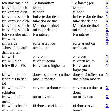
Ich umarme dich
Te imbrätisez
Te îmbrăţişez
X
ich verehre dich
te ador
te ador
X
ich verehre dich
te ador
te ador
X
ich vermisse dich
imi este dor de tine
Îmi este dor de tine
X
ich vermisse dich
mi-e dor de tine
mi-e dor de tine
X
ich vermisse dich
Mi e dor de tine!
Mi e dor de tine!
X
ich vermisse dich
mi e dor de tine
mi e dor de tine
X
Ich verstehe nicht
Nu inteleg
Nu inteleg
X
ich weiss
stiu
stiu
X
ich werde
eu te astept cu
eu te aştept cu
X
sehnsüchtig auf
nerabdare
nerăbdare
dich warten
ich wil?
eu vreau
eu vreau
X
ich will dich
te vreau acum
te vreau acum
X
Ich will ein Eis
Eu vreau o inghetata
Eu vreau o
X
îngheţată
ich will mit dir
doresc sa traiesc cu tine
doresc să trăiesc cu
X
leben bis in den
pina la moarte
tine pînăla moarte
tot
ich will mit dir
eu vreu sa dorm cu tine
eu vreau cu tine sa
X
schlafen
dorm
ich will nicht
nu mai vreau
nu mai vreau
X
mehr
ich wünsche dir
iti doresc o zi buna!
îţi doresc o zi
X
einen schönen
buna!