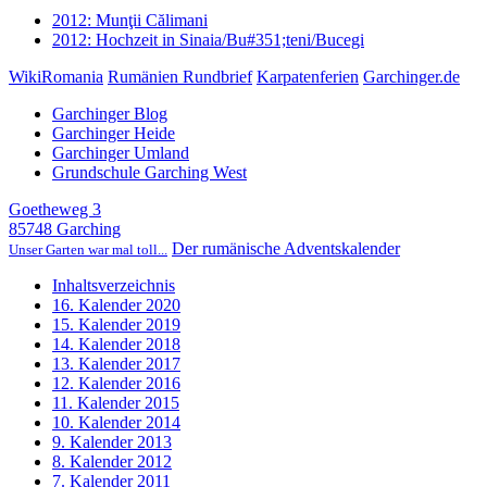
2012: Munţii Călimani
2012: Hochzeit in Sinaia/Bu#351;teni/Bucegi
WikiRomania
Rumänien Rundbrief
Karpatenferien
Garchinger.de
Garchinger Blog
Garchinger Heide
Garchinger Umland
Grundschule Garching West
Goetheweg 3
85748 Garching
Der rumänische Adventskalender
Unser Garten war mal toll...
Inhaltsverzeichnis
16. Kalender 2020
15. Kalender 2019
14. Kalender 2018
13. Kalender 2017
12. Kalender 2016
11. Kalender 2015
10. Kalender 2014
9. Kalender 2013
8. Kalender 2012
7. Kalender 2011