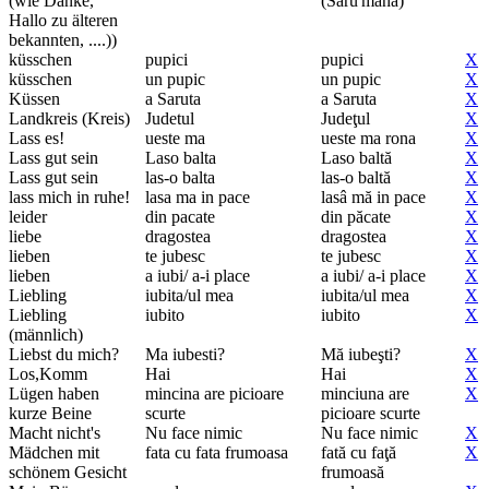
(wie Danke,
(Săru'mâna)
Hallo zu älteren
bekannten, ....))
küsschen
pupici
pupici
X
küsschen
un pupic
un pupic
X
Küssen
a Saruta
a Saruta
X
Landkreis (Kreis)
Judetul
Judeţul
X
Lass es!
ueste ma
ueste ma rona
X
Lass gut sein
Laso balta
Laso baltă
X
Lass gut sein
las-o balta
las-o baltă
X
lass mich in ruhe!
lasa ma in pace
lasâ mă in pace
X
leider
din pacate
din păcate
X
liebe
dragostea
dragostea
X
lieben
te jubesc
te jubesc
X
lieben
a iubi/ a-i place
a iubi/ a-i place
X
Liebling
iubita/ul mea
iubita/ul mea
X
Liebling
iubito
iubito
X
(männlich)
Liebst du mich?
Ma iubesti?
Mă iubeşti?
X
Los,Komm
Hai
Hai
X
Lügen haben
mincina are picioare
minciuna are
X
kurze Beine
scurte
picioare scurte
Macht nicht's
Nu face nimic
Nu face nimic
X
Mädchen mit
fata cu fata frumoasa
fată cu faţă
X
schönem Gesicht
frumoasă