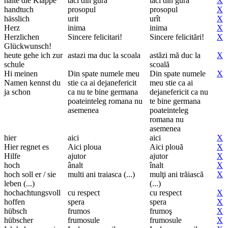
halte die Klappe
taci din gura
taci din gură
X
handtuch
prosopul
prosopul
X
hässlich
urit
urît
X
Herz
inima
inima
X
Herzlichen
Sincere felicitari!
Sincere felicitări!
X
Glückwunsch!
heute gehe ich zur
astazi ma duc la scoala
astăzi mă duc la
X
schule
scoală
Hi meinen
Din spate numele meu
Din spate numele
X
Namen kennst du
stie ca ai dejanefericit
meu stie ca ai
ja schon
ca nu te bine germana
dejanefericit ca nu
poateinteleg romana nu
te bine germana
asemenea
poateinteleg
romana nu
asemenea
hier
aici
aici
X
Hier regnet es
Aici ploua
Aici plouă
X
Hilfe
ajutor
ajutor
X
hoch
ânalt
înalt
X
hoch soll er / sie
multi ani traiasca (...)
mulţi ani trăiască
X
leben (...)
(...)
hochachtungsvoll
cu respect
cu respect
X
hoffen
spera
spera
X
hübsch
frumos
frumoş
X
hübscher
frumosule
frumosule
X