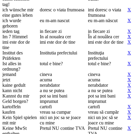
tag!
ich wünsche mir
doresc o viata frumoasa
imi doresc o viata
X
eine gutes leben
frumoasa
ich wurde
eu m-am nascut
eu m-am născut
X
geboren
ieden tag
in fiecare zi
in fiecare zi
X
Im 7 Himmel
In al noualea cer
În al nouâlea cer
X
imi este dor de
imi este dor de tine
imi este dor de tine
X
tine
Institut des
Institutia prefectului
Instituţia
X
Präfekten
prefectului
Ist alles in
totul e bine?
totul e bine?
X
ordnung?
jemand
cineva
cineva
X
jetzt
acuma
acuma
X
kaine gedult
nerabdator
nerabdator
X
kann nicht
a nu se putea
a nu se putea
X
Kannst du mir
pot sa imi bani
pot sa imi bani
X
Geld borgen?
imprumut
imprumut
kartoffeln
cartofi
cartofi
X
kaufen
vreau sa cumpar
vreau să cumpăr
X
Kein Spiel spielen
nici un joc sa se joace
nici un joc să se
X
mit mir
cu mine
joace cu mine
Keine MwSt
Pretul NU contine TVA
Pretul NU contine
X
enthalten
TVA