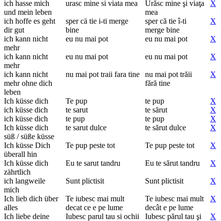
ich hasse mich
urasc mine si viata mea
Urăsc mine şi viaţa
X
und mein leben
mea
ich hoffe es geht
sper cä tie i-ti merge
sper că tie î-ti
X
dir gut
bine
merge bine
ich kann nicht
eu nu mai pot
eu nu mai pot
X
mehr
ich kann nicht
eu nu mai pot
eu nu mai pot
X
mehr
ich kann nicht
nu mai pot traii fara tine
nu mai pot trăii
X
mehr ohne dich
fără tine
leben
Ich küsse dich
Te pup
te pup
X
ich küsse dich
te sarut
te sărut
X
ich küsse dich
te pup
te pup
X
Ich küsse dich
te sarut dulce
te sărut dulce
X
süß / süße küsse
Ich küsse Dich
Te pup peste tot
Te pup peste tot
X
überall hin
Ich küsse dich
Eu te sarut tandru
Eu te sărut tandru
X
zährtlich
ich langweile
Sunt plictisit
Sunt plictisit
X
mich
Ich lieb dich über
Te iubesc mai mult
Te iubesc mai mult
X
alles
decat ce e pe lume
decât e pe lume
Ich liebe deine
Iubesc parul tau si ochii
Iubesc părul tau şi
X