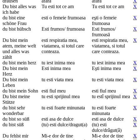
drausen
afara
afara
X
Du bist alles was
Tu esti tot ce am
Tu esti tot ce am
X
ich habe
du bist eine
esti o femeie frumoasa
eşti o femeie
X
schöne Frau
frumoasa
du bist hübsch
Esti frumos/ frumoasa
Esti frumos/
X
frumoasă
Du bist mein
esti respiratia mea,
esti respiratia mea,
X
atem, meine welt
viatamea, si totul care
viatamea, si totul
und alles was
conteaza.
care conteaza.
zählt
du bist mein herz
tu iest inima mea
tu iest inima mea
X
Du bist mein
Esti inima mea
Eşti inima mea
X
Herz
Du bist mein
tu esti viata mea
tu esti viata mea
X
Leben
du bist mein Sohn
esti fiul meu
esti fiul meu
X
Du bist meine
tu esti sprijinul mea
tu estî sprijinul mea
X
Stütze
du bist sehr
tu esti foarte minunata
tu esti foarte
X
wonderbar
minunata
du bist so süß
esti asa de dulce
esti asa de dulce
X
du bist süß
(tu) esti dulce/dragut(a)
(tu) esti
X
dulce/drâgut(â)
Du fehlst mir
Mi-e dor de tine
Mi-e dor de tine
X