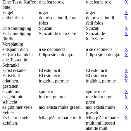
Eine Tasse Kaffee
o cafea te rog
o cafea te rog
X
bitte!
Engel
inger
înger
X
entbehrlich
de prisos, inutil, fara
de prisos, inutil,
X
folos
fără folos
Entschuldigung
Scuzati
Scuzaţi
X
Entschuldigung
Scuzati de intarziere
Scuzaţi de
X
für die
intârziere
Verspätung
entspann dich
a se deconecta
a se deconecta
X
Er (sie) hat nicht
Ii lipseste o doaga.
Îi lipseşte o doagă.
X
alle Tassen im
Schrank!
Er ist erkältet
El este racit
El este răcit
X
Er ist kalt
El este rece
El este rece
X
erlauben,
ingadui, permite
îngădui, permite
X
gestatten
erzähl mir
spune mi
spune mie
X
es geht mir
imi merge prost
mie imi merge
X
schlecht
prost
es gibt hier viele
aici exista multe greseli
aici există multe
X
Fehler
greşeli
Es hat mir sehr
Mi-a plãcut foarte mult.
Mi-a plăcut foarte
X
gefallen.
mult.imi lipsesti
atat de mult