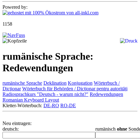
Powered by:
1158
rumänische Sprache:
Redewendungen
rumänische Sprache
Deklination
Konjugation
Wörterbuch /
Dicţionar
Wörterbuch für Behörden / Dicţionar pentru autorităţi
Radiosprachkurs "Deutsch - warum nicht?"
Redewendungen
Romanian Keyboard Layout
Kletter-Wörterbuch:
DE-RO
RO-DE
Neu eintragen:
deutsch:
rumänisch
ohne
Sonde