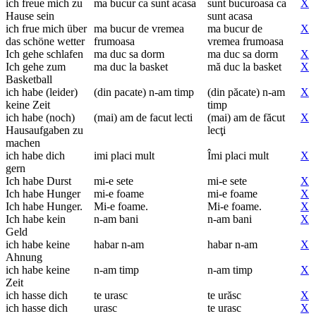
ich freue mich zu
ma bucur ca sunt acasa
sunt bucuroasa ca
X
Hause sein
sunt acasa
ich frue mich über
ma bucur de vremea
ma bucur de
X
das schöne wetter
frumoasa
vremea frumoasa
Ich gehe schlafen
ma duc sa dorm
ma duc sa dorm
X
Ich gehe zum
ma duc la basket
mă duc la basket
X
Basketball
ich habe (leider)
(din pacate) n-am timp
(din păcate) n-am
X
keine Zeit
timp
ich habe (noch)
(mai) am de facut lecti
(mai) am de făcut
X
Hausaufgaben zu
lecţi
machen
ich habe dich
imi placi mult
Îmi placi mult
X
gern
Ich habe Durst
mi-e sete
mi-e sete
X
Ich habe Hunger
mi-e foame
mi-e foame
X
Ich habe Hunger.
Mi-e foame.
Mi-e foame.
X
Ich habe kein
n-am bani
n-am bani
X
Geld
ich habe keine
habar n-am
habar n-am
X
Ahnung
ich habe keine
n-am timp
n-am timp
X
Zeit
ich hasse dich
te urasc
te urăsc
X
ich hasse dich
urasc
te urasc
X