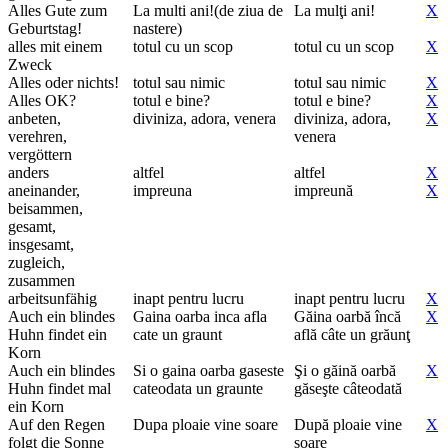
Alles Gute zum
La multi ani!(de ziua de
La mulţi ani!
X
Geburtstag!
nastere)
alles mit einem
totul cu un scop
totul cu un scop
X
Zweck
Alles oder nichts!
totul sau nimic
totul sau nimic
X
Alles OK?
totul e bine?
totul e bine?
X
anbeten,
diviniza, adora, venera
diviniza, adora,
X
verehren,
venera
vergöttern
anders
altfel
altfel
X
aneinander,
impreuna
impreună
X
beisammen,
gesamt,
insgesamt,
zugleich,
zusammen
arbeitsunfähig
inapt pentru lucru
inapt pentru lucru
X
Auch ein blindes
Gaina oarba inca afla
Găina oarbă încă
X
Huhn findet ein
cate un graunt
află câte un grăunţ
Korn
Auch ein blindes
Si o gaina oarba gaseste
Şi o găină oarbă
X
Huhn findet mal
cateodata un graunte
găseşte câteodată
ein Korn
Auf den Regen
Dupa ploaie vine soare
După ploaie vine
X
folgt die Sonne
soare