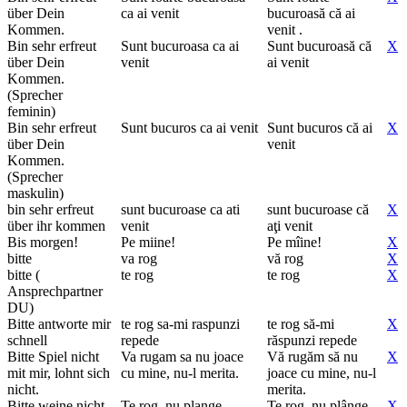
über Dein
ca ai venit
bucuroasă că ai
Kommen.
venit .
Bin sehr erfreut
Sunt bucuroasa ca ai
Sunt bucuroasă că
X
über Dein
venit
ai venit
Kommen.
(Sprecher
feminin)
Bin sehr erfreut
Sunt bucuros ca ai venit
Sunt bucuros că ai
X
über Dein
venit
Kommen.
(Sprecher
maskulin)
bin sehr erfreut
sunt bucuroase ca ati
sunt bucuroase că
X
über ihr kommen
venit
aţi venit
Bis morgen!
Pe miine!
Pe mîine!
X
bitte
va rog
vă rog
X
bitte (
te rog
te rog
X
Ansprechpartner
DU)
Bitte antworte mir
te rog sa-mi raspunzi
te rog să-mi
X
schnell
repede
răspunzi repede
Bitte Spiel nicht
Va rugam sa nu joace
Vă rugăm să nu
X
mit mir, lohnt sich
cu mine, nu-l merita.
joace cu mine, nu-l
nicht.
merita.
Bitte weine nicht.
Te rog, nu plange.
Te rog, nu plânge.
X