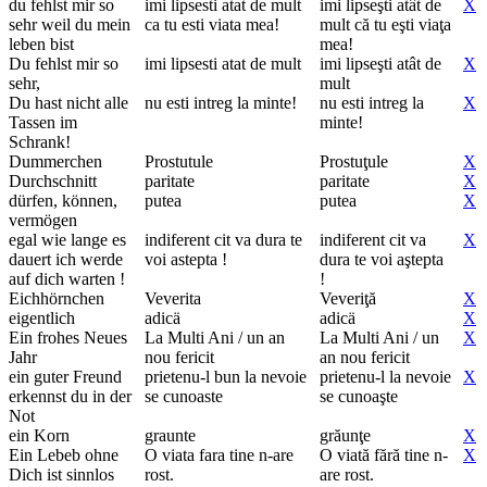
du fehlst mir so
imi lipsesti atat de mult
imi lipseşti atât de
X
sehr weil du mein
ca tu esti viata mea!
mult că tu eşti viaţa
leben bist
mea!
Du fehlst mir so
imi lipsesti atat de mult
imi lipseşti atât de
X
sehr,
mult
Du hast nicht alle
nu esti intreg la minte!
nu esti intreg la
X
Tassen im
minte!
Schrank!
Dummerchen
Prostutule
Prostuţule
X
Durchschnitt
paritate
paritate
X
dürfen, können,
putea
putea
X
vermögen
egal wie lange es
indiferent cit va dura te
indiferent cit va
X
dauert ich werde
voi astepta !
dura te voi aştepta
auf dich warten !
!
Eichhörnchen
Veverita
Veveriţă
X
eigentlich
adicä
adicä
X
Ein frohes Neues
La Multi Ani / un an
La Multi Ani / un
X
Jahr
nou fericit
an nou fericit
ein guter Freund
prietenu-l bun la nevoie
prietenu-l la nevoie
X
erkennst du in der
se cunoaste
se cunoaşte
Not
ein Korn
graunte
grăunţe
X
Ein Lebeb ohne
O viata fara tine n-are
O viată fără tine n-
X
Dich ist sinnlos
rost.
are rost.