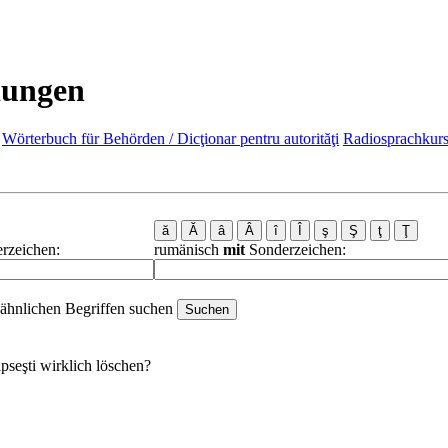
dungen
Wörterbuch für Behörden / Dicţionar pentru autorităţi
Radiosprachkurs
rzeichen:
rumänisch
mit
Sonderzeichen:
ähnlichen Begriffen suchen
ipseşti
wirklich löschen?