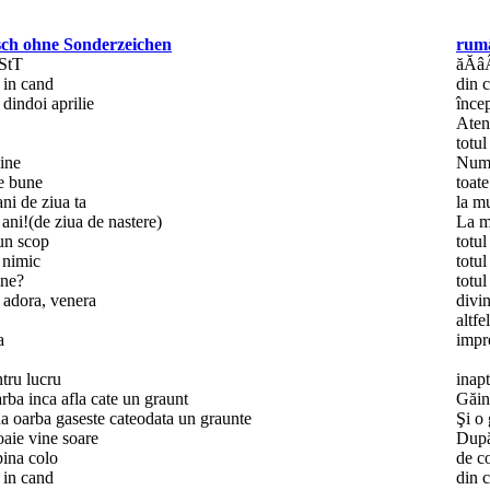
ch ohne Sonderzeichen
rumä
StT
ăĂâÂ
 in cand
din 
 dindoi aprilie
încep
Aten
totul
ine
Numa
le bune
toat
ani de ziua ta
la mu
 ani!(de ziua de nastere)
La m
 un scop
totu
u nimic
totul
ine?
totul
, adora, venera
divi
altfel
a
impr
ntru lucru
inapt
rba inca afla cate un graunt
Găin
na oarba gaseste cateodata un graunte
Şi o
aie vine soare
După
pina colo
de c
 in cand
din 