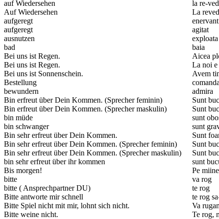
auf Wiedersehen
la re-ve
Auf Wiedersehen
La reved
aufgeregt
enervant
aufgeregt
agitat
ausnutzen
exploata
bad
baia
Bei uns ist Regen.
Aicea pl
Bei uns ist Regen.
La noi e
Bei uns ist Sonnenschein.
Avem tim
Bestellung
comand
bewundern
admira
Bin erfreut über Dein Kommen. (Sprecher feminin)
Sunt buc
Bin erfreut über Dein Kommen. (Sprecher maskulin)
Sunt buc
bin müde
sunt obo
bin schwanger
sunt gra
Bin sehr erfreut über Dein Kommen.
Sunt foa
Bin sehr erfreut über Dein Kommen. (Sprecher feminin)
Sunt buc
Bin sehr erfreut über Dein Kommen. (Sprecher maskulin)
Sunt buc
bin sehr erfreut über ihr kommen
sunt buc
Bis morgen!
Pe miine
bitte
va rog
bitte ( Ansprechpartner DU)
te rog
Bitte antworte mir schnell
te rog s
Bitte Spiel nicht mit mir, lohnt sich nicht.
Va rugam
Bitte weine nicht.
Te rog, 