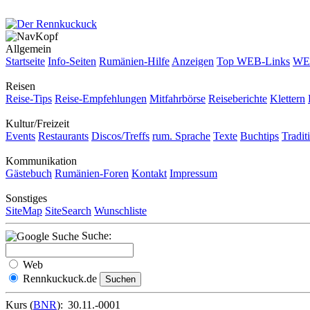
Allgemein
Startseite
Info-Seiten
Rumänien-Hilfe
Anzeigen
Top WEB-Links
WEB
Reisen
Reise-Tips
Reise-Empfehlungen
Mitfahrbörse
Reiseberichte
Klettern
Kultur/Freizeit
Events
Restaurants
Discos/Treffs
rum. Sprache
Texte
Buchtips
Tradit
Kommunikation
Gästebuch
Rumänien-Foren
Kontakt
Impressum
Sonstiges
SiteMap
SiteSearch
Wunschliste
Suche:
Web
Rennkuckuck.de
Kurs (
BNR
):
30.11.-0001