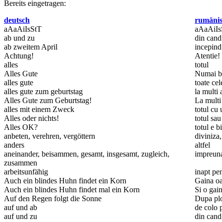
Bereits eingetragen:
deutsch
rumänis
aAaAiIsStT
aAaAiIs
ab und zu
din cand
ab zweitem April
incepind
Achtung!
Atentie!
alles
totul
Alles Gute
Numai b
alles gute
toate ce
alles gute zum geburtstag
la multi 
Alles Gute zum Geburtstag!
La multi
alles mit einem Zweck
totul cu
Alles oder nichts!
totul sa
Alles OK?
totul e b
anbeten, verehren, vergöttern
diviniza
anders
altfel
aneinander, beisammen, gesamt, insgesamt, zugleich,
impreun
zusammen
arbeitsunfähig
inapt pe
Auch ein blindes Huhn findet ein Korn
Gaina oa
Auch ein blindes Huhn findet mal ein Korn
Si o gai
Auf den Regen folgt die Sonne
Dupa plo
auf und ab
de colo 
auf und zu
din cand