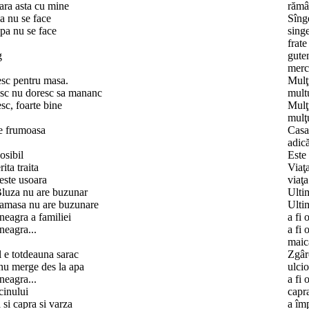
eara asta cu mine
rămâi
a nu se face
Sîng
apa nu se face
sing
frate
g
gute
merc
sc pentru masa.
Mulţ
sc nu doresc sa mananc
mult
c, foarte bine
Mulţ
mulţ
e frumoasa
Casa
adic
osibil
Este
ita traita
Viaţa
 este usoara
viaţa
luza nu are buzunar
Ulti
amasa nu are buzunare
Ulti
 neagra a familiei
a fi 
 neagra...
a fi 
maic
l e totdeauna sarac
Zgâr
 nu merge des la apa
ulci
 neagra...
a fi 
cinului
capr
 si capra si varza
a împ