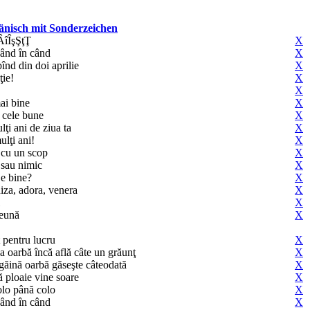
nisch mit Sonderzeichen
îÎşŞţŢ
X
când în când
X
înd din doi aprilie
X
ţie!
X
X
i bine
X
e cele bune
X
lţi ani de ziua ta
X
ulţi ani!
X
l cu un scop
X
 sau nimic
X
 e bine?
X
niza, adora, venera
X
X
eună
X
 pentru lucru
X
a oarbă încă află câte un grăunţ
X
 găină oarbă găseşte câteodată
X
 ploaie vine soare
X
olo până colo
X
când în când
X