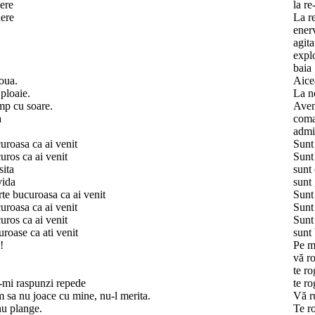
dere
la re
ere
La r
ener
agita
expl
baia
oua.
Aice
 ploaie.
La no
p cu soare.
Avem
a
com
admi
uroasa ca ai venit
Sunt
uros ca ai venit
Sunt
sita
sunt
vida
sunt
rte bucuroasa ca ai venit
Sunt 
uroasa ca ai venit
Sunt
uros ca ai venit
Sunt
uroase ca ati venit
sunt 
!
Pe m
vă r
te ro
a-mi raspunzi repede
te r
 sa nu joace cu mine, nu-l merita.
Vă r
nu plange.
Te r