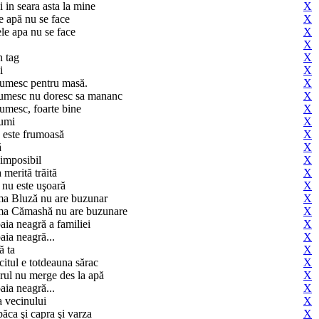
 in seara asta la mine
X
e apă nu se face
X
ele apa nu se face
X
X
n tag
X
i
X
umesc pentru masă.
X
umesc nu doresc sa mananc
X
umesc, foarte bine
X
umi
X
 este frumoasă
X
ă
X
 imposibil
X
 merită trăită
X
 nu este uşoară
X
ma Bluză nu are buzunar
X
ma Cămashă nu are buzunare
X
oaia neagră a familiei
X
oaia neagră...
X
ă ta
X
citul e totdeauna sărac
X
orul nu merge des la apă
X
oaia neagră...
X
a vecinului
X
ăca şi capra şi varza
X