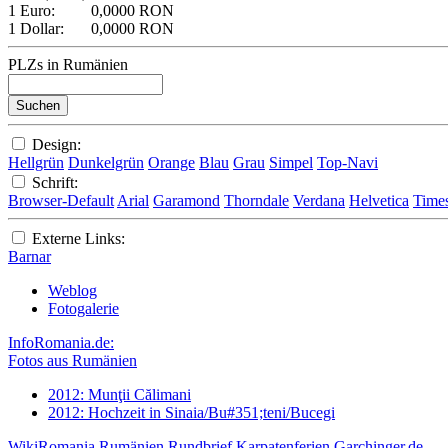
1 Euro:
0,0000 RON
1 Dollar:
0,0000 RON
PLZs in Rumänien
Design:
Hellgrün
Dunkelgrün
Orange
Blau
Grau
Simpel
Top-Navi
Schrift:
Browser-Default
Arial
Garamond
Thorndale
Verdana
Helvetica
Time
Externe Links:
Barnar
Weblog
Fotogalerie
InfoRomania.de:
Fotos aus Rumänien
2012: Munţii Călimani
2012: Hochzeit in Sinaia/Bu#351;teni/Bucegi
WikiRomania
Rumänien Rundbrief
Karpatenferien
Garchinger.de