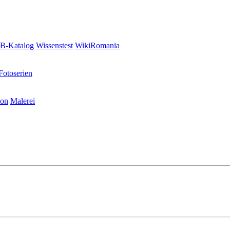
-Katalog
Wissenstest
WikiRomania
Fotoserien
ion
Malerei