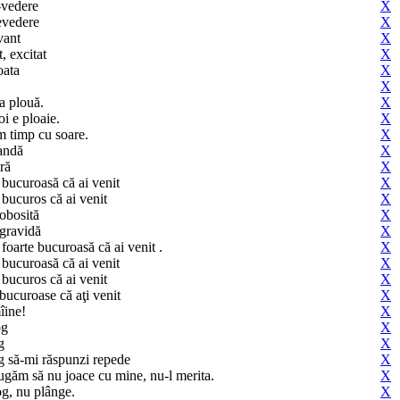
-vedere
X
evedere
X
vant
X
t, excitat
X
oata
X
X
a plouă.
X
i e ploaie.
X
 timp cu soare.
X
andă
X
ră
X
 bucuroasă că ai venit
X
 bucuros că ai venit
X
 obosită
X
 gravidă
X
foarte bucuroasă că ai venit .
X
 bucuroasă că ai venit
X
 bucuros că ai venit
X
bucuroase că aţi venit
X
îine!
X
og
X
g
X
og să-mi răspunzi repede
X
ugăm să nu joace cu mine, nu-l merita.
X
og, nu plânge.
X