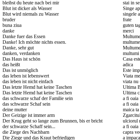
bleibst du heute nach bei mir
stai in s
Blut ist dicker als Wasser
Singe ap
Blut wird niemals zu Wasser
singele 
bruder
frate
buna ziua
guten ta
danke
merci
Danke fuer das Essen
Multume
Danke! Ich möchte nichts essen.
multume
Danke, sehr gut
Multumes
danken, verdanken
multumi
Das Haus ist schön
Casa est
das heißt
adica
Das ist unmöglich
Este imp
das leben ist lebenswert
Viata mer
das leben ist nicht einfach
viata nu
Das letzte Hemd hat keine Taschen
Ultima B
Das letzte Hemd hat keine Taschen
Ultima c
das schwarze schaf der Familie sein
a fi oaia
das schwarze Schaf sein
a fi oaia
deine mutter
maica ta
Der Geizige ist immer arm
Zgarcitu
Der Krug geht so lange zum Brunnen, bis er bricht
ulciorul
der schwarze Schaff sein...
a fi oaia
die Ziege des Nachbarn
capra ve
Die Ziege und das Kraut befriedigen
a impaca