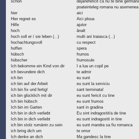
schon
dejanefericit ca nu te bine german
poateinteleg romana nu asemenea
hier
aici
Hier regnet es
Aici ploua
Hilfe
ajutor
hoch
ânalt
hoch soll er / sie leben (...)
multi ani traiasca (...)
hochachtungsvoll
cu respect
hoffen
spera
hübsch
frumos
hübscher
frumosule
Ich bekomme ein Kind von dir
I a lua un copil pe
ich bevundere dich
te admir
ich bin
eu sunt
ich bin auf der Arbeit
eu sunt la serviciu
Ich bin fix und fertig!
sant terminata!
ich bin glücklich mit dir
eu sunt fericit cu tine
Ich bin hübsch
eu sunt frumos
Ich bin im Garten
sant in gradina
Ich bin in dich verliebt
Eu sint indragostit/a de tine
Ich bin in dich verliebt
eu sunt indragostit in tine
ich bin stolz rumänin zu sein
eu sunt mandra sa fiu romanca
ich bring dich um
te omor
Ich denke an dich
Ma gandesc la tine