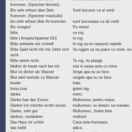
Kommen. (Sprecher feminin)
Bin sehr erfreut über Dein
Sunt bucuros ca ai venit
Kommen. (Sprecher maskulin)
bin sehr erfreut über ihr kommen
sunt bucuroase ca ati venit
Bis morgen!
Pe miine!
bitte
va rog
bitte ( Ansprechpartner DU)
te rog
Bitte antworte mir schnell
te rog sa-mi raspunzi repede
Bitte Spiel nicht mit mir, lohnt sich
Va rugam sa nu joace cu mine, nu-
nicht.
Bitte weine nicht.
Te rog, nu plange.
bleibst du heute nach bei mir
stai in seara asta cu mine
Blut ist dicker als Wasser
Singe apa nu se face
Blut wird niemals zu Wasser
singele apa nu se face
bruder
frate
buna ziua
guten tag
danke
merci
Danke fuer das Essen
Multumesc pentru masa.
Danke! Ich möchte nichts essen.
multumesc nu doresc sa mananc
Danke, sehr gut
Multumesc, foarte bine
danken, verdanken
multumi
Das Haus ist schön
Casa este frumoasa
das heißt
adica