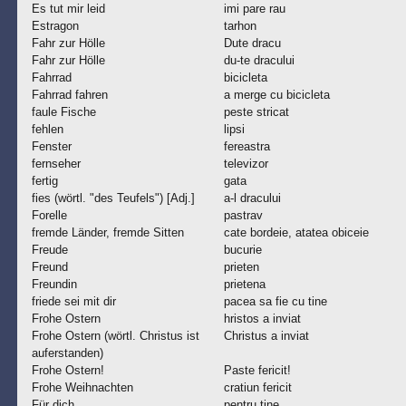
Es tut mir leid
imi pare rau
Estragon
tarhon
Fahr zur Hölle
Dute dracu
Fahr zur Hölle
du-te dracului
Fahrrad
bicicleta
Fahrrad fahren
a merge cu bicicleta
faule Fische
peste stricat
fehlen
lipsi
Fenster
fereastra
fernseher
televizor
fertig
gata
fies (wörtl. "des Teufels") [Adj.]
a-l dracului
Forelle
pastrav
fremde Länder, fremde Sitten
cate bordeie, atatea obiceie
Freude
bucurie
Freund
prieten
Freundin
prietena
friede sei mit dir
pacea sa fie cu tine
Frohe Ostern
hristos a inviat
Frohe Ostern (wörtl. Christus ist
Christus a inviat
auferstanden)
Frohe Ostern!
Paste fericit!
Frohe Weihnachten
cratiun fericit
Für dich
pentru tine