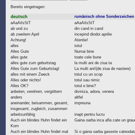
Bereits eingetragen:
deutsch
rumänisch ohne Sonderzeichen
aAaAiIsStT
aAaAiIsStT
ab und zu
din cand in cand
ab zweitem April
incepind dindoi aprilie
Achtung!
Atentie!
alles
totul
Alles Gute
Numai bine
alles gute
toate cele bune
alles gute zum geburtstag
la multi ani de ziua ta
Alles Gute zum Geburtstag!
La multi ani!(de ziua de nastere)
alles mit einem Zweck
totul cu un scop
Alles oder nichts!
totul sau nimic
Alles OK?
totul e bine?
anbeten, verehren, vergöttern
diviniza, adora, venera
anders
altfel
aneinander, beisammen, gesamt,
impreuna
insgesamt, zugleich, zusammen
arbeitsunfähig
inapt pentru lucru
Auch ein blindes Huhn findet ein
Gaina oarba inca afla cate un grau
Korn
Auch ein blindes Huhn findet mal
Si o gaina oarba gaseste cateodat