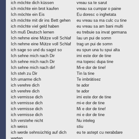
ich möchte dich küssen
vreau sa te sarut
ich möchte ein brot kaufen
vreau sa cumpar o paine
Ich möchte ein Eis
Eu doresc o inghetata
ich möchte mit dir ins Bett gehen
eu vreau sa ma culc cu tine
ich möchte viel geld haben
eu vreau sa am bani multi
Ich muß Deutsch lernen
eu trebuie sa invat germana
Ich nehme eine Mütze voll Schlaf
Iau un pui de somn
Ich nehme eine Mütze voll Schlaf
trag un pui de somn
ich sage so und du sagst so
eu spun una tu spui alta
Ich sehne mich nach Dir
imi este dor de tine
Ich sehne mich nach Dir
ma topesc dupa tine
Ich sehne mich nach dir!
Mi-e dor de tine!
Ich steh zu Dir
Tin la tine
Ich umarme dich
Te imbrätisez
ich verehre dich
te ador
ich verehre dich
te ador
ich vermisse dich
imi este dor de tine
ich vermisse dich
mi-e dor de tine
ich vermisse dich
Mi e dor de tine!
ich vermisse dich
mi e dor de tine
Ich verstehe nicht
Nu inteleg
ich weiss
stiu
ich werde sehnsüchtig auf dich
eu te astept cu nerabdare
warten