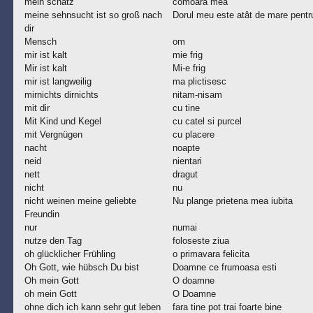
mein schatz
comoara mea
meine sehnsucht ist so groß nach
Dorul meu este atât de mare pentru
dir
Mensch
om
mir ist kalt
mie frig
Mir ist kalt
Mi-e frig
mir ist langweilig
ma plictisesc
mirnichts dirnichts
nitam-nisam
mit dir
cu tine
Mit Kind und Kegel
cu catel si purcel
mit Vergnügen
cu placere
nacht
noapte
neid
nientari
nett
dragut
nicht
nu
nicht weinen meine geliebte
Nu plange prietena mea iubita
Freundin
nur
numai
nutze den Tag
foloseste ziua
oh glücklicher Frühling
o primavara felicita
Oh Gott, wie hübsch Du bist
Doamne ce frumoasa esti
Oh mein Gott
O doamne
oh mein Gott
O Doamne
ohne dich ich kann sehr gut leben
fara tine pot trai foarte bine