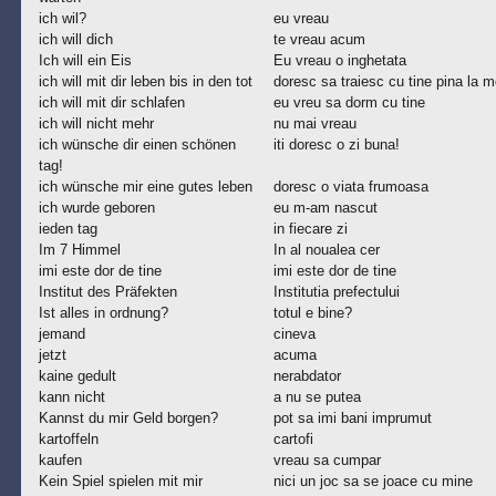
ich wil?
eu vreau
ich will dich
te vreau acum
Ich will ein Eis
Eu vreau o inghetata
ich will mit dir leben bis in den tot
doresc sa traiesc cu tine pina la m
ich will mit dir schlafen
eu vreu sa dorm cu tine
ich will nicht mehr
nu mai vreau
ich wünsche dir einen schönen
iti doresc o zi buna!
tag!
ich wünsche mir eine gutes leben
doresc o viata frumoasa
ich wurde geboren
eu m-am nascut
ieden tag
in fiecare zi
Im 7 Himmel
In al noualea cer
imi este dor de tine
imi este dor de tine
Institut des Präfekten
Institutia prefectului
Ist alles in ordnung?
totul e bine?
jemand
cineva
jetzt
acuma
kaine gedult
nerabdator
kann nicht
a nu se putea
Kannst du mir Geld borgen?
pot sa imi bani imprumut
kartoffeln
cartofi
kaufen
vreau sa cumpar
Kein Spiel spielen mit mir
nici un joc sa se joace cu mine