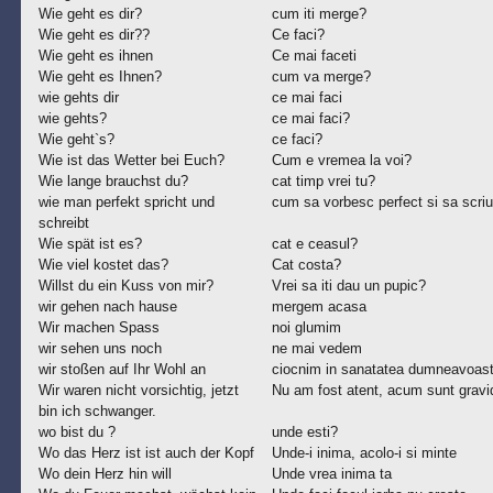
Wie geht es dir?
cum iti merge?
Wie geht es dir??
Ce faci?
Wie geht es ihnen
Ce mai faceti
Wie geht es Ihnen?
cum va merge?
wie gehts dir
ce mai faci
wie gehts?
ce mai faci?
Wie geht`s?
ce faci?
Wie ist das Wetter bei Euch?
Cum e vremea la voi?
Wie lange brauchst du?
cat timp vrei tu?
wie man perfekt spricht und
cum sa vorbesc perfect si sa scriu
schreibt
Wie spät ist es?
cat e ceasul?
Wie viel kostet das?
Cat costa?
Willst du ein Kuss von mir?
Vrei sa iti dau un pupic?
wir gehen nach hause
mergem acasa
Wir machen Spass
noi glumim
wir sehen uns noch
ne mai vedem
wir stoßen auf Ihr Wohl an
ciocnim in sanatatea dumneavoast
Wir waren nicht vorsichtig, jetzt
Nu am fost atent, acum sunt gravi
bin ich schwanger.
wo bist du ?
unde esti?
Wo das Herz ist ist auch der Kopf
Unde-i inima, acolo-i si minte
Wo dein Herz hin will
Unde vrea inima ta