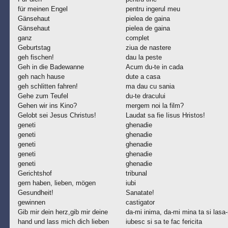
für meinen Engel
pentru ingerul meu
Gänsehaut
pielea de gaina
Gänsehaut
pielea de gaina
ganz
complet
Geburtstag
ziua de nastere
geh fischen!
dau la peste
Geh in die Badewanne
Acum du-te in cada
geh nach hause
dute a casa
geh schlitten fahren!
ma dau cu sania
Gehe zum Teufel
du-te dracului
Gehen wir ins Kino?
mergem noi la film?
Gelobt sei Jesus Christus!
Laudat sa fie Iisus Hristos!
geneti
ghenadie
geneti
ghenadie
geneti
ghenadie
geneti
ghenadie
geneti
ghenadie
Gerichtshof
tribunal
gern haben, lieben, mögen
iubi
Gesundheit!
Sanatate!
gewinnen
castigator
Gib mir dein herz,gib mir deine
da-mi inima, da-mi mina ta si lasa
hand und lass mich dich lieben
iubesc si sa te fac fericita