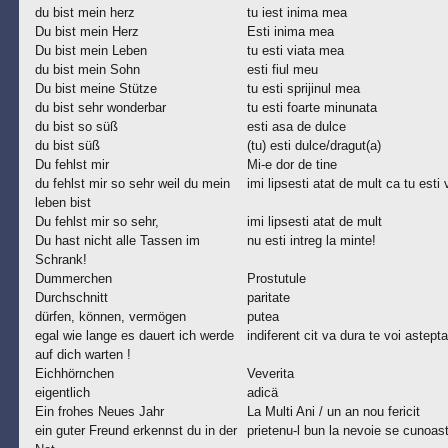
du bist mein herz
tu iest inima mea
Du bist mein Herz
Esti inima mea
Du bist mein Leben
tu esti viata mea
du bist mein Sohn
esti fiul meu
Du bist meine Stütze
tu esti sprijinul mea
du bist sehr wonderbar
tu esti foarte minunata
du bist so süß
esti asa de dulce
du bist süß
(tu) esti dulce/dragut(a)
Du fehlst mir
Mi-e dor de tine
du fehlst mir so sehr weil du mein
imi lipsesti atat de mult ca tu esti
leben bist
Du fehlst mir so sehr,
imi lipsesti atat de mult
Du hast nicht alle Tassen im
nu esti intreg la minte!
Schrank!
Dummerchen
Prostutule
Durchschnitt
paritate
dürfen, können, vermögen
putea
egal wie lange es dauert ich werde
indiferent cit va dura te voi astepta
auf dich warten !
Eichhörnchen
Veverita
eigentlich
adicä
Ein frohes Neues Jahr
La Multi Ani / un an nou fericit
ein guter Freund erkennst du in der
prietenu-l bun la nevoie se cunoas