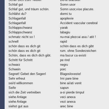
Schlaf gut
Somn usor
Schlaf gut, und träum schön.
Somn usor,vise placute.
Schläfst du?
dormi tu
Schlaganfall
apoplexie
Schlaganfall
Accident vascular cerebral
Schlappschwanz
yarak
Schlappschwanz
labagiu
schmatz nicht so !
nu-mai plezcai asa / atit !
schnell
rapid
schön dass es dich git
schön dass es dich gibt
schön dass es dich git
rum. ohne Sonderzeichen
Schön, dass es dich dich gibt.
ma bucur ca existi
Schritt für Schritt
pe rind
schwarz
negru
Schwein
porc
Segnet! Gebet den Segen!
Blagosloveste!
Sehr erfreut
Imi pare bine
sei/d willkommen
bine ai/ati venit
Seife
sapun
sich die Zeit vertreiben
a-si pierde timpul
siehe Anlage
veci anexa
siehe Anlage
vezi anexa
siehst gut aus
arec bine