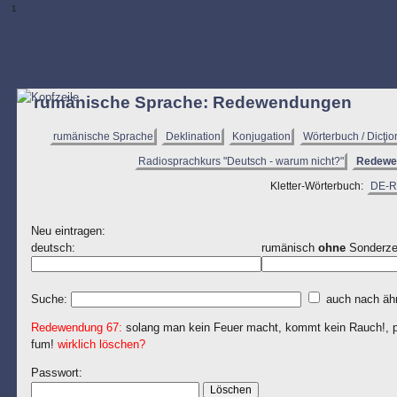
1
rumänische Sprache: Redewendungen
rumänische Sprache
Deklination
Konjugation
Wörterbuch / Dicţio
Radiosprachkurs "Deutsch - warum nicht?"
Redewe
Kletter-Wörterbuch:
DE-
Neu eintragen:
deutsch:
rumänisch
ohne
Sonderze
Suche:
auch nach ähn
Redewendung 67:
solang man kein Feuer macht, kommt kein Rauch!, pina
fum!
wirklich löschen?
Passwort: