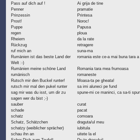
Pass auf dich auf !
Ai grija de tine
Penner
pramatie
Prinzessin
Printesa
Prost!
Noroc!
Puppe
Papusa
regen
ploua
Rheiern
da la rate
Rückzug
retragere
ruf mich an
suna-ma
Rumänien ist das beste Land der
romania este ce-a mai buna tara a 
Welt :-)
Rumänien meine schöne Land
Romania tara mea frumoasa
rumänisch
romaneste
Rutsch mir den Buckel runter!
Moasa-ta pe gheata!
rutsch mir mal den pukel runter
sa imi aluneci pe fund
sag mir was du isst, um dir zu
spune-mi ce maninci, ca sa-ti spun
sagen wer du bist ;-)
sauber
curat
schade
pacat
schatz
comoara
Schatz, Schätzchen
draguta/ul meu
schatzy (weiblicher sprächer)
iubitula
schau ihn an
uitete la el
Scher Dich zum Teufel!
Du-te dracului!