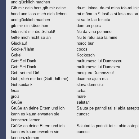
und glücklich machen
Gib mir dein herz,gib mir deine
da-mi inima, da-mi mina tda-mi ini
hand und lass mich dich lieben
mi mâna ta ºi lasâ-a si lasa-ma sa
und glücklich machen
si sa te fac fericita
gib mir ein küsschen
dem un pupic
Gib nicht mir die Schuld!
Nu da vina pe mine!
Gifte mich nicht so an
Nu te ratui asa la mine
Glückauf
noroc bun
Gockel/Hahn
cocos
Gokel
Kockosch
Gott Sei Dank
multumesc lui Dumnezeu
Gott Sei Dank
multumesc lui Dumezeu
Gott sei mit Dir!
mergi cu Dumnezeu!
Gott, steh mir bei (Gott, hilf mir)
doamne ajuta-ma
Gottseidank
slava domnului
Gras
iarba
groß
mare
Grüße
salutari
Grüße an deine Eltern und ich
Saluta pe parintii tai si abia astept
kann es kaum erwarten sie
cunosc
kennenzu lernen.
Grüße an deine Eltern und ich
Salutari la parintii tai si abia astept
kann es kaum erwarten sie
cunosc
kennenzulernen