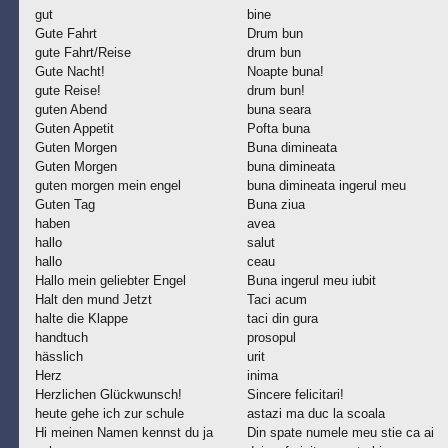
gut
bine
Gute Fahrt
Drum bun
gute Fahrt/Reise
drum bun
Gute Nacht!
Noapte buna!
gute Reise!
drum bun!
guten Abend
buna seara
Guten Appetit
Pofta buna
Guten Morgen
Buna dimineata
Guten Morgen
buna dimineata
guten morgen mein engel
buna dimineata ingerul meu
Guten Tag
Buna ziua
haben
avea
hallo
salut
hallo
ceau
Hallo mein geliebter Engel
Buna ingerul meu iubit
Halt den mund Jetzt
Taci acum
halte die Klappe
taci din gura
handtuch
prosopul
hässlich
urit
Herz
inima
Herzlichen Glückwunsch!
Sincere felicitari!
heute gehe ich zur schule
astazi ma duc la scoala
Hi meinen Namen kennst du ja
Din spate numele meu stie ca ai