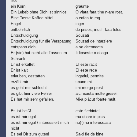
Not
ein Korn
graunte
Ein Lebeb ohne Dich ist sinnlos
O viata fara tine n-are rost.
Eine Tasse Kaffee bitte!
o cafea te rog
Engel
inger
entbehrlich
de prisos, inutil, fara folos
Entschuldigung
Scuzati
Entschuldigung für die Verspätung
Scuzati de intarziere
entspann dich
a se deconecta
Er (sie) hat nicht alle Tassen im
Ii lipseste o doaga.
Schrank!
Er ist erkältet
El este racit
Er ist kalt
El este rece
erlauben, gestatten
ingadui, permite
erzähl mir
spune mi
es geht mir schlecht
imi merge prost
es gibt hier viele Fehler
aici exista multe greseli
Es hat mir sehr gefallen.
Mi-a plãcut foarte mult.
Es ist heiß!
este fierbinte!
es ist mir egal
ma doare in pics
es ist mir egal / interessiert mich
nu(-)ma intereseasa
nicht
Es sei Dir zum guten!
Sa-ti fie de bine.