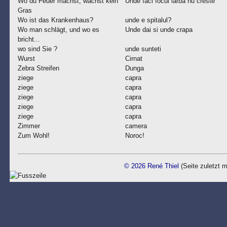
Wo du Feuer machst, wächst kein
Unde faci focul iarba nu creste
Gras
Wo ist das Krankenhaus?
unde e spitalul?
Wo man schlägt, und wo es
Unde dai si unde crapa
bricht...
wo sind Sie ?
unde sunteti
Wurst
Cirnat
Zebra Streifen
Dunga
ziege
capra
ziege
capra
ziege
capra
ziege
capra
ziege
capra
Zimmer
camera
Zum Wohl!
Noroc!
© 2026 René Thiel
(Seite zuletzt m
Ende: 0,016 - Total: 0,016 - Mozilla/5.0 (Linux; Android 14; Pixel 8) A
+claudebot@anth
Die Script-Zeitzone 