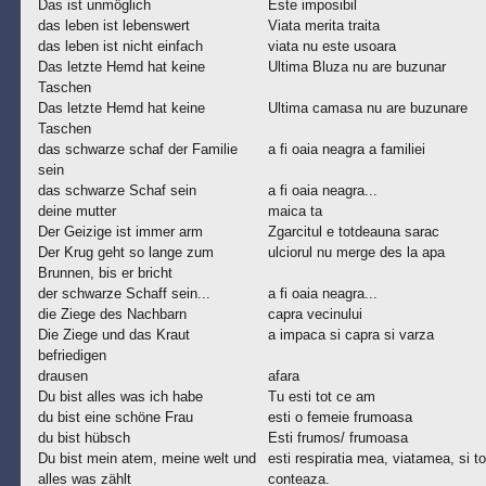
Das ist unmöglich
Este imposibil
das leben ist lebenswert
Viata merita traita
das leben ist nicht einfach
viata nu este usoara
Das letzte Hemd hat keine
Ultima Bluza nu are buzunar
Taschen
Das letzte Hemd hat keine
Ultima camasa nu are buzunare
Taschen
das schwarze schaf der Familie
a fi oaia neagra a familiei
sein
das schwarze Schaf sein
a fi oaia neagra...
deine mutter
maica ta
Der Geizige ist immer arm
Zgarcitul e totdeauna sarac
Der Krug geht so lange zum
ulciorul nu merge des la apa
Brunnen, bis er bricht
der schwarze Schaff sein...
a fi oaia neagra...
die Ziege des Nachbarn
capra vecinului
Die Ziege und das Kraut
a impaca si capra si varza
befriedigen
drausen
afara
Du bist alles was ich habe
Tu esti tot ce am
du bist eine schöne Frau
esti o femeie frumoasa
du bist hübsch
Esti frumos/ frumoasa
Du bist mein atem, meine welt und
esti respiratia mea, viatamea, si to
alles was zählt
conteaza.