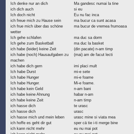
Ich denke nur an dich
Ma gandesc numai la tine
ich dich auch
si eu
Ich doch nicht
Eu nu fac inca
ich freue mich zu Hause sein
ma bucur ca sunt acasa
ich frue mich über das schöne
ma bucur de vremea frumoasa
wetter
Ich gehe schlafen
ma duc sa dorm
Ich gehe zum Basketball
ma duc la basket
ich habe (leider) keine Zeit
(din pacate) n-am timp
ich habe (noch) Hausaufgaben zu
(mai) am de facut lecti
machen
ich habe dich gern
imi placi mult
Ich habe Durst
mi-e sete
Ich habe Hunger
mi-e foame
Ich habe Hunger.
Mi-e foame.
Ich habe kein Geld
n-am bani
ich habe keine Ahnung
habar n-am
ich habe keine Zeit
n-am timp
ich hasse dich
te urasc
ich hasse dich
urasc
ich hasse mich und mein leben
urasc mine si viata mea
ich hoffe es geht dir gut
sper cä tie i-ti merge bine
ich kann nicht mehr
eu nu mai pot