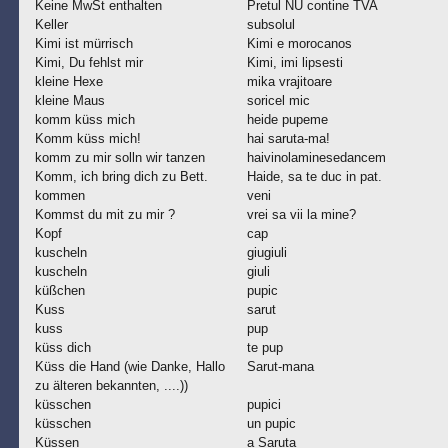
Keine MwSt enthalten
Pretul NU contine TVA
Keller
subsolul
Kimi ist mürrisch
Kimi e morocanos
Kimi, Du fehlst mir
Kimi, imi lipsesti
kleine Hexe
mika vrajitoare
kleine Maus
soricel mic
komm küss mich
heide pupeme
Komm küss mich!
hai saruta-ma!
komm zu mir solln wir tanzen
haivinolaminesedancem
Komm, ich bring dich zu Bett.
Haide, sa te duc in pat.
kommen
veni
Kommst du mit zu mir ?
vrei sa vii la mine?
Kopf
cap
kuscheln
giugiuli
kuscheln
giuli
küßchen
pupic
Kuss
sarut
kuss
pup
küss dich
te pup
Küss die Hand (wie Danke, Hallo
Sarut-mana
zu älteren bekannten, ....))
küsschen
pupici
küsschen
un pupic
Küssen
a Saruta