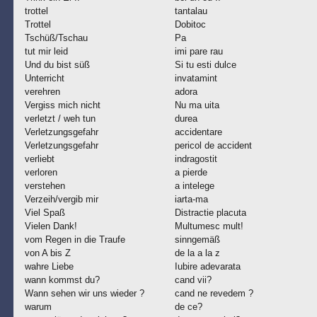
trottel
tantalau
Trottel
Dobitoc
Tschüß/Tschau
Pa
tut mir leid
imi pare rau
Und du bist süß
Si tu esti dulce
Unterricht
invatamint
verehren
adora
Vergiss mich nicht
Nu ma uita
verletzt / weh tun
durea
Verletzungsgefahr
accidentare
Verletzungsgefahr
pericol de accident
verliebt
indragostit
verloren
a pierde
verstehen
a intelege
Verzeih/vergib mir
iarta-ma
Viel Spaß
Distractie placuta
Vielen Dank!
Multumesc mult!
vom Regen in die Traufe
sinngemäß
von A bis Z
de la a la z
wahre Liebe
Iubire adevarata
wann kommst du?
cand vii?
Wann sehen wir uns wieder ?
cand ne revedem ?
warum
de ce?