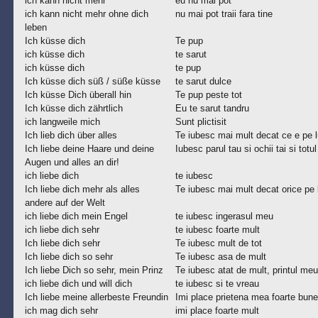
ich kann nicht mehr
eu nu mai pot
ich kann nicht mehr ohne dich
nu mai pot traii fara tine
leben
Ich küsse dich
Te pup
ich küsse dich
te sarut
ich küsse dich
te pup
Ich küsse dich süß / süße küsse
te sarut dulce
Ich küsse Dich überall hin
Te pup peste tot
Ich küsse dich zährtlich
Eu te sarut tandru
ich langweile mich
Sunt plictisit
Ich lieb dich über alles
Te iubesc mai mult decat ce e pe 
Ich liebe deine Haare und deine
Iubesc parul tau si ochii tai si totul 
Augen und alles an dir!
ich liebe dich
te iubesc
Ich liebe dich mehr als alles
Te iubesc mai mult decat orice pe
andere auf der Welt
ich liebe dich mein Engel
te iubesc ingerasul meu
ich liebe dich sehr
te iubesc foarte mult
Ich liebe dich sehr
Te iubesc mult de tot
Ich liebe dich so sehr
Te iubesc asa de mult
Ich liebe Dich so sehr, mein Prinz
Te iubesc atat de mult, printul meu
ich liebe dich und will dich
te iubesc si te vreau
Ich liebe meine allerbeste Freundin
Imi place prietena mea foarte bune
ich mag dich sehr
imi place foarte mult