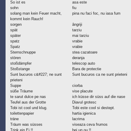
So ist es
asa este
sohn
fiu
solang man kein Feuer macht,
pina nu faci foc, nu iasa fum
kommt kein Rauch!
sorgen
ângriji
spät
tarziu
später
mai tarziu
spatz
vrabie
Spatz
vrabie
Sternschnuppe
stea cazatoare
stören
deranja
stoßdämpfer
telescop auto
Stoßstange
Bara de protectie
Sunt bucuros c&#227; ne sunt
Sunt bucuros ca ne sunt prieteni
prieteni
Suppe
ciorba
süße Träume
vise placute
te sarut dulce pe nas
ich küsse dir süss auf die nase
Teufel aus der Grotte
Diavul grotesc
Tobi ist cool und klug.
Tobi este cool si destept.
toilettenpapier
hartia igienica
träne
lacrima
Träum was süsses
viseaza ceva frumos
Trink ein Ei !!
bei un ou !!