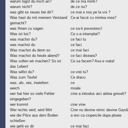
warum lügst du mich an?
de ce ma minti?
warum nicht?
de ce nu?
was gibt es neues bei dir?
ce mai e nou pe la voi ?
Was hast du mit meinem Verstand
Ce-ai facut cu mintea mea?
gemacht?
was Ihnen zu sagen
ce sa-ti povestesc!
Was ist los?
Ce s-a intamplat?
was machsr du?
ce faci tu
was machst du
ce faci
Was machst du denn so
ce mai faci
Was machst du heute abend?
ce faci diseara?
Was sollen wir machen? So ist
Ce sa facem? Asa e viata!
das Leben!
Was willst du?
ce vrei tu?
Was zum Teufel
Ce dracu
was, als, wie, inwiefern
ce
weich
moale
wer hat hier so viele Fehler
cine a introdus aici atitea greseli?
eingegeben?
wer kommt
cine vine
Wer nichts wird, wird Wirt
Cine nu devine nimic devine Gazd
wie die Pilze aus dem Boden
a iesi ca ciupercile dupa ploaie
schießen
wie geht es dir
ce mai faci