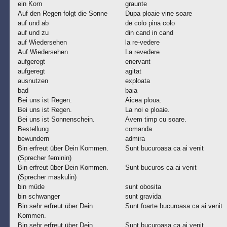
ein Korn
graunte
Auf den Regen folgt die Sonne
Dupa ploaie vine soare
auf und ab
de colo pina colo
auf und zu
din cand in cand
auf Wiedersehen
la re-vedere
Auf Wiedersehen
La revedere
aufgeregt
enervant
aufgeregt
agitat
ausnutzen
exploata
bad
baia
Bei uns ist Regen.
Aicea ploua.
Bei uns ist Regen.
La noi e ploaie.
Bei uns ist Sonnenschein.
Avem timp cu soare.
Bestellung
comanda
bewundern
admira
Bin erfreut über Dein Kommen.
Sunt bucuroasa ca ai venit
(Sprecher feminin)
Bin erfreut über Dein Kommen.
Sunt bucuros ca ai venit
(Sprecher maskulin)
bin müde
sunt obosita
bin schwanger
sunt gravida
Bin sehr erfreut über Dein
Sunt foarte bucuroasa ca ai venit
Kommen.
Bin sehr erfreut über Dein
Sunt bucuroasa ca ai venit