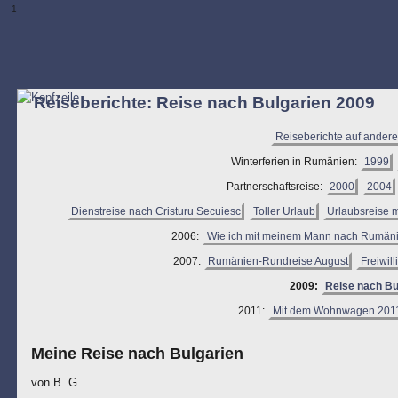
1
Reiseberichte: Reise nach Bulgarien 2009
Reiseberichte auf ander
Winterferien in Rumänien:
1999
Partnerschaftsreise:
2000
2004
Dienstreise nach Cristuru Secuiesc
Toller Urlaub
Urlaubsreise 
2006:
Wie ich mit meinem Mann nach Rumänie
2007:
Rumänien-Rundreise August
Freiwill
2009:
Reise nach Bu
2011:
Mit dem Wohnwagen 201
Meine Reise nach Bulgarien
von B. G.