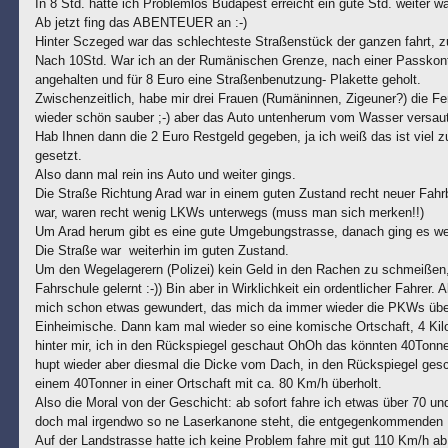
In 8 Std. hatte ich Problemlos Budapest erreicht ein gute Std. weiter w
Ab jetzt fing das ABENTEUER an :-)
Hinter Sczeged war das schlechteste Straßenstück der ganzen fahrt, z
Nach 10Std. War ich an der Rumänischen Grenze, nach einer Passkontr
angehalten und für 8 Euro eine Straßenbenutzung- Plakette geholt.
Zwischenzeitlich, habe mir drei Frauen (Rumäninnen, Zigeuner?) die Fe
wieder schön sauber ;-) aber das Auto untenherum vom Wasser versaut 
Hab Ihnen dann die 2 Euro Restgeld gegeben, ja ich weiß das ist viel z
gesetzt.
Also dann mal rein ins Auto und weiter gings.
Die Straße Richtung Arad war in einem guten Zustand recht neuer Fahr
war, waren recht wenig LKWs unterwegs (muss man sich merken!!)
Um Arad herum gibt es eine gute Umgebungstrasse, danach ging es we
Die Straße war weiterhin im guten Zustand.
Um den Wegelagerern (Polizei) kein Geld in den Rachen zu schmeißen, b
Fahrschule gelernt :-)) Bin aber in Wirklichkeit ein ordentlicher Fahrer.
mich schon etwas gewundert, das mich da immer wieder die PKWs überh
Einheimische. Dann kam mal wieder so eine komische Ortschaft, 4 Kilo
hinter mir, ich in den Rückspiegel geschaut OhOh das könnten 40Tonne
hupt wieder aber diesmal die Dicke vom Dach, in den Rückspiegel gesc
einem 40Tonner in einer Ortschaft mit ca. 80 Km/h überholt.
Also die Moral von der Geschicht: ab sofort fahre ich etwas über 70 und
doch mal irgendwo so ne Laserkanone steht, die entgegenkommenden Fa
Auf der Landstrasse hatte ich keine Problem fahre mit gut 110 Km/h ab