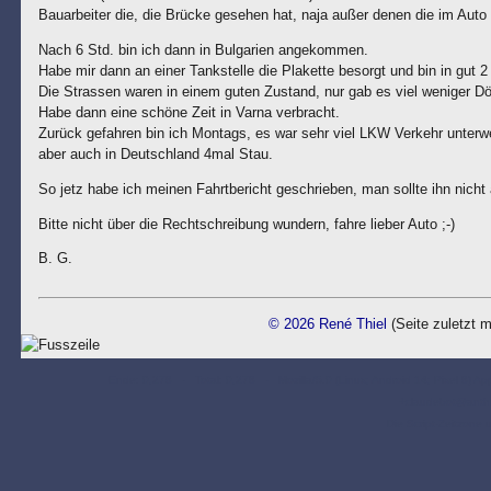
Bauarbeiter die, die Brücke gesehen hat, naja außer denen die im Auto d
Nach 6 Std. bin ich dann in Bulgarien angekommen.
Habe mir dann an einer Tankstelle die Plakette besorgt und bin in gut 
Die Strassen waren in einem guten Zustand, nur gab es viel weniger Dö
Habe dann eine schöne Zeit in Varna verbracht.
Zurück gefahren bin ich Montags, es war sehr viel LKW Verkehr unterw
aber auch in Deutschland 4mal Stau.
So jetz habe ich meinen Fahrtbericht geschrieben, man sollte ihn nicht a
Bitte nicht über die Rechtschreibung wundern, fahre lieber Auto ;-)
B. G.
© 2026 René Thiel
(Seite zuletzt m
Ende: 0,278 - Total: 0,278 - Mozilla/5.0 (Linux; Android 14; Pixel 8) A
+claudebot@anth
Die Script-Zeitzone 