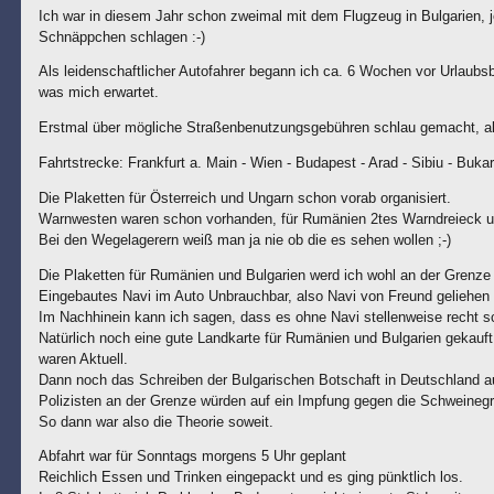
Ich war in diesem Jahr schon zweimal mit dem Flugzeug in Bulgarien, je
Schnäppchen schlagen :-)
Als leidenschaftlicher Autofahrer begann ich ca. 6 Wochen vor Urlaubs
was mich erwartet.
Erstmal über mögliche Straßenbenutzungsgebühren schlau gemacht, als
Fahrtstrecke: Frankfurt a. Main - Wien - Budapest - Arad - Sibiu - Bukar
Die Plaketten für Österreich und Ungarn schon vorab organisiert.
Warnwesten waren schon vorhanden, für Rumänien 2tes Warndreieck un
Bei den Wegelagerern weiß man ja nie ob die es sehen wollen ;-)
Die Plaketten für Rumänien und Bulgarien werd ich wohl an der Grenz
Eingebautes Navi im Auto Unbrauchbar, also Navi von Freund geliehen 
Im Nachhinein kann ich sagen, dass es ohne Navi stellenweise recht 
Natürlich noch eine gute Landkarte für Rumänien und Bulgarien gekauf
waren Aktuell.
Dann noch das Schreiben der Bulgarischen Botschaft in Deutschland au
Polizisten an der Grenze würden auf ein Impfung gegen die Schweinegri
So dann war also die Theorie soweit.
Abfahrt war für Sonntags morgens 5 Uhr geplant
Reichlich Essen und Trinken eingepackt und es ging pünktlich los.