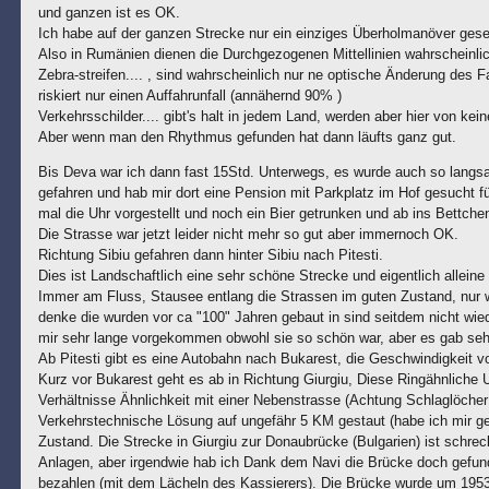
und ganzen ist es OK.
Ich habe auf der ganzen Strecke nur ein einziges Überholmanöver geseh
Also in Rumänien dienen die Durchgezogenen Mittellinien wahrscheinlich
Zebra-streifen.... , sind wahrscheinlich nur ne optische Änderung des 
riskiert nur einen Auffahrunfall (annähernd 90% )
Verkehrsschilder.... gibt's halt in jedem Land, werden aber hier von kei
Aber wenn man den Rhythmus gefunden hat dann läufts ganz gut.
Bis Deva war ich dann fast 15Std. Unterwegs, es wurde auch so langsa
gefahren und hab mir dort eine Pension mit Parkplatz im Hof gesucht f
mal die Uhr vorgestellt und noch ein Bier getrunken und ab ins Bettch
Die Strasse war jetzt leider nicht mehr so gut aber immernoch OK.
Richtung Sibiu gefahren dann hinter Sibiu nach Pitesti.
Dies ist Landschaftlich eine sehr schöne Strecke und eigentlich allein
Immer am Fluss, Stausee entlang die Strassen im guten Zustand, nur w
denke die wurden vor ca "100" Jahren gebaut in sind seitdem nicht wied
mir sehr lange vorgekommen obwohl sie so schön war, aber es gab sehr
Ab Pitesti gibt es eine Autobahn nach Bukarest, die Geschwindigkeit 
Kurz vor Bukarest geht es ab in Richtung Giurgiu, Diese Ringähnlich
Verhältnisse Ähnlichkeit mit einer Nebenstrasse (Achtung Schlaglöcher
Verkehrstechnische Lösung auf ungefähr 5 KM gestaut (habe ich mir ge
Zustand. Die Strecke in Giurgiu zur Donaubrücke (Bulgarien) ist schreck
Anlagen, aber irgendwie hab ich Dank dem Navi die Brücke doch gefu
bezahlen (mit dem Lächeln des Kassierers). Die Brücke wurde um 1953 