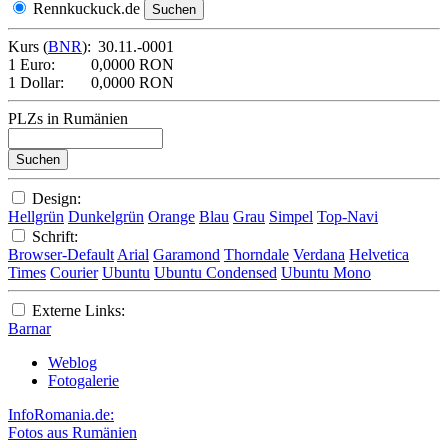
Rennkuckuck.de
Kurs (
BNR
):
30.11.-0001
1 Euro:
0,0000 RON
1 Dollar:
0,0000 RON
PLZs in Rumänien
Design:
Hellgrün
Dunkelgrün
Orange
Blau
Grau
Simpel
Top-Navi
Schrift:
Browser-Default
Arial
Garamond
Thorndale
Verdana
Helvetica
Times
Courier
Ubuntu
Ubuntu Condensed
Ubuntu Mono
Externe Links:
Barnar
Weblog
Fotogalerie
InfoRomania.de:
Fotos aus Rumänien