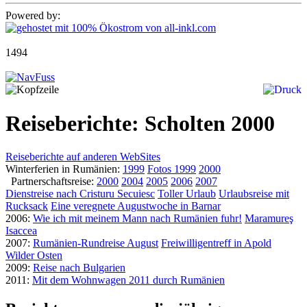
Powered by:
1494
Reiseberichte: Scholten 2000
Reiseberichte auf anderen WebSites
Winterferien in Rumänien:
1999
Fotos 1999
2000
Partnerschaftsreise:
2000
2004
2005
2006
2007
Dienstreise nach Cristuru Secuiesc
Toller Urlaub
Urlaubsreise mit
Rucksack
Eine veregnete Augustwoche in Barnar
2006:
Wie ich mit meinem Mann nach Rumänien fuhr!
Maramureş
Isaccea
2007:
Rumänien-Rundreise August
Freiwilligentreff in Apold
Wilder Osten
2009:
Reise nach Bulgarien
2011:
Mit dem Wohnwagen 2011 durch Rumänien