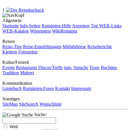
1
Allgemein
Startseite
Info-Seiten
Rumänien-Hilfe
Anzeigen
Top WEB-Links
WEB-Katalog
Wissenstest
WikiRomania
Reisen
Reise-Tips
Reise-Empfehlungen
Mitfahrbörse
Reiseberichte
Klettern
Fotoserien
Kultur/Freizeit
Events
Restaurants
Discos/Treffs
rum. Sprache
Texte
Buchtips
Tradition
Malerei
Kommunikation
Gästebuch
Rumänien-Foren
Kontakt
Impressum
Sonstiges
SiteMap
SiteSearch
Wunschliste
Suche:
Web