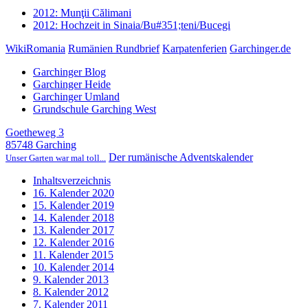
2012: Munţii Călimani
2012: Hochzeit in Sinaia/Bu#351;teni/Bucegi
WikiRomania
Rumänien Rundbrief
Karpatenferien
Garchinger.de
Garchinger Blog
Garchinger Heide
Garchinger Umland
Grundschule Garching West
Goetheweg 3
85748 Garching
Der rumänische Adventskalender
Unser Garten war mal toll...
Inhaltsverzeichnis
16. Kalender 2020
15. Kalender 2019
14. Kalender 2018
13. Kalender 2017
12. Kalender 2016
11. Kalender 2015
10. Kalender 2014
9. Kalender 2013
8. Kalender 2012
7. Kalender 2011