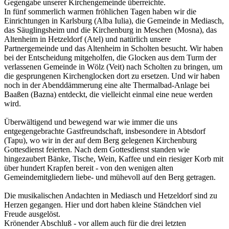
Gegengabe unserer Kirchengemeinde überreichte.
In fünf sommerlich warmen fröhlichen Tagen haben wir die
Einrichtungen in Karlsburg (Alba Iulia), die Gemeinde in Mediasch,
das Säuglingsheim und die Kirchenburg in Meschen (Mosna), das
Altenheim in Hetzeldorf (Atel) und natürlich unsere
Partnergemeinde und das Altenheim in Scholten besucht. Wir haben
bei der Entscheidung mitgeholfen, die Glocken aus dem Turm der
verlassenen Gemeinde in Wölz (Veit) nach Scholten zu bringen, um
die gesprungenen Kirchenglocken dort zu ersetzen. Und wir haben
noch in der Abenddämmerung eine alte Thermalbad-Anlage bei
Baaßen (Bazna) entdeckt, die vielleicht einmal eine neue werden
wird.
Überwältigend und bewegend war wie immer die uns
entgegengebrachte Gastfreundschaft, insbesondere in Abtsdorf
(Tapu), wo wir in der auf dem Berg gelegenen Kirchenburg
Gottesdienst feierten. Nach dem Gottesdienst standen wie
hingezaubert Bänke, Tische, Wein, Kaffee und ein riesiger Korb mit
über hundert Krapfen bereit - von den wenigen alten
Gemeindemitgliedern liebe- und mühevoll auf den Berg getragen.
Die musikalischen Andachten in Mediasch und Hetzeldorf sind zu
Herzen gegangen. Hier und dort haben kleine Ständchen viel
Freude ausgelöst.
Krönender Abschluß - vor allem auch für die drei letzten