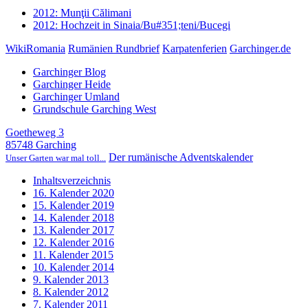
2012: Munţii Călimani
2012: Hochzeit in Sinaia/Bu#351;teni/Bucegi
WikiRomania
Rumänien Rundbrief
Karpatenferien
Garchinger.de
Garchinger Blog
Garchinger Heide
Garchinger Umland
Grundschule Garching West
Goetheweg 3
85748 Garching
Der rumänische Adventskalender
Unser Garten war mal toll...
Inhaltsverzeichnis
16. Kalender 2020
15. Kalender 2019
14. Kalender 2018
13. Kalender 2017
12. Kalender 2016
11. Kalender 2015
10. Kalender 2014
9. Kalender 2013
8. Kalender 2012
7. Kalender 2011