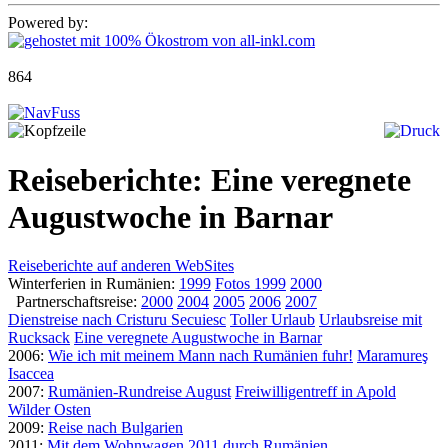
Powered by:
864
Reiseberichte: Eine veregnete
Augustwoche in Barnar
Reiseberichte auf anderen WebSites
Winterferien in Rumänien:
1999
Fotos 1999
2000
Partnerschaftsreise:
2000
2004
2005
2006
2007
Dienstreise nach Cristuru Secuiesc
Toller Urlaub
Urlaubsreise mit
Rucksack
Eine veregnete Augustwoche in Barnar
2006:
Wie ich mit meinem Mann nach Rumänien fuhr!
Maramureş
Isaccea
2007:
Rumänien-Rundreise August
Freiwilligentreff in Apold
Wilder Osten
2009:
Reise nach Bulgarien
2011:
Mit dem Wohnwagen 2011 durch Rumänien