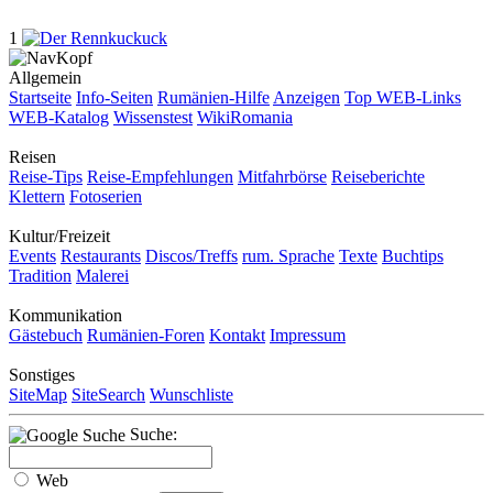
1
Allgemein
Startseite
Info-Seiten
Rumänien-Hilfe
Anzeigen
Top WEB-Links
WEB-Katalog
Wissenstest
WikiRomania
Reisen
Reise-Tips
Reise-Empfehlungen
Mitfahrbörse
Reiseberichte
Klettern
Fotoserien
Kultur/Freizeit
Events
Restaurants
Discos/Treffs
rum. Sprache
Texte
Buchtips
Tradition
Malerei
Kommunikation
Gästebuch
Rumänien-Foren
Kontakt
Impressum
Sonstiges
SiteMap
SiteSearch
Wunschliste
Suche:
Web