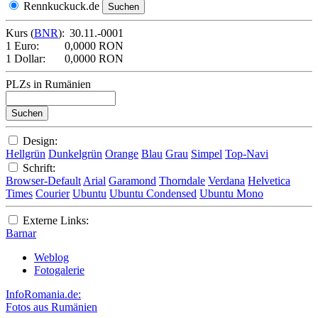
Rennkuckuck.de
Kurs (
BNR
):
30.11.-0001
1 Euro:
0,0000 RON
1 Dollar:
0,0000 RON
PLZs in Rumänien
Design:
Hellgrün
Dunkelgrün
Orange
Blau
Grau
Simpel
Top-Navi
Schrift:
Browser-Default
Arial
Garamond
Thorndale
Verdana
Helvetica
Times
Courier
Ubuntu
Ubuntu Condensed
Ubuntu Mono
Externe Links:
Barnar
Weblog
Fotogalerie
InfoRomania.de:
Fotos aus Rumänien