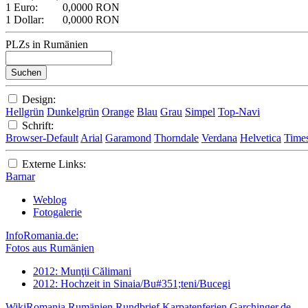
1 Euro:
0,0000 RON
1 Dollar:
0,0000 RON
PLZs in Rumänien
Design:
Hellgrün
Dunkelgrün
Orange
Blau
Grau
Simpel
Top-Navi
Schrift:
Browser-Default
Arial
Garamond
Thorndale
Verdana
Helvetica
Time
Externe Links:
Barnar
Weblog
Fotogalerie
InfoRomania.de:
Fotos aus Rumänien
2012: Munţii Călimani
2012: Hochzeit in Sinaia/Bu#351;teni/Bucegi
WikiRomania
Rumänien Rundbrief
Karpatenferien
Garchinger.de