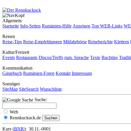
Allgemein
Startseite
Info-Seiten
Rumänien-Hilfe
Anzeigen
Top WEB-Links
WEB
Reisen
Reise-Tips
Reise-Empfehlungen
Mitfahrbörse
Reiseberichte
Klettern
Kultur/Freizeit
Events
Restaurants
Discos/Treffs
rum. Sprache
Texte
Buchtips
Tradit
Kommunikation
Gästebuch
Rumänien-Foren
Kontakt
Impressum
Sonstiges
SiteMap
SiteSearch
Wunschliste
Suche:
Web
Rennkuckuck.de
Kurs (
BNR
):
30.11.-0001