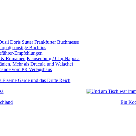
usil
Doris Sutter
Frankfurter Buchmesse
arpaţi
sonstige Buchtips
eführer-Empfehlungen
n & Rumänien
Klausenburg / Cluj-Napoca
nien. Mehr als Dracula und Walachei
bände vom PR Verlagshaus
 Eiserne Garde und das Dritte Reich
chland
Ein Koc