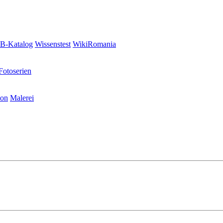
-Katalog
Wissenstest
WikiRomania
Fotoserien
ion
Malerei