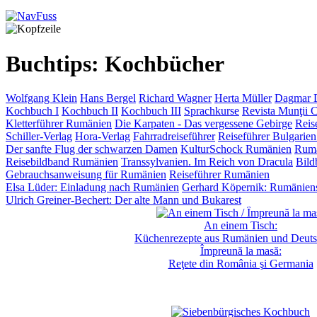
Buchtips: Kochbücher
Wolfgang Klein
Hans Bergel
Richard Wagner
Herta Müller
Dagmar D
Kochbuch I
Kochbuch II
Kochbuch III
Sprachkurse
Revista Munţii C
Kletterführer Rumänien
Die Karpaten - Das vergessene Gebirge
Reis
Schiller-Verlag
Hora-Verlag
Fahrradreiseführer
Reiseführer Bulgarie
Der sanfte Flug der schwarzen Damen
KulturSchock Rumänien
Rumä
Reisebildband Rumänien
Transsylvanien. Im Reich von Dracula
Bild
Gebrauchsanweisung für Rumänien
Reiseführer Rumänien
Elsa Lüder: Einladung nach Rumänien
Gerhard Köpernik: Rumäniens
Ulrich Greiner-Bechert: Der alte Mann und Bukarest
An einem Tisch:
Küchenrezepte aus Rumänien und Deuts
Împreună la masă:
Reţete din România şi Germania