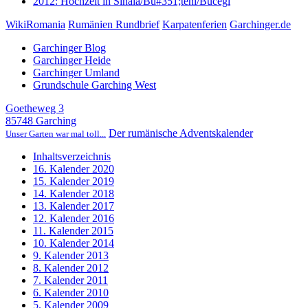
2012: Hochzeit in Sinaia/Bu#351;teni/Bucegi
WikiRomania
Rumänien Rundbrief
Karpatenferien
Garchinger.de
Garchinger Blog
Garchinger Heide
Garchinger Umland
Grundschule Garching West
Goetheweg 3
85748 Garching
Der rumänische Adventskalender
Unser Garten war mal toll...
Inhaltsverzeichnis
16. Kalender 2020
15. Kalender 2019
14. Kalender 2018
13. Kalender 2017
12. Kalender 2016
11. Kalender 2015
10. Kalender 2014
9. Kalender 2013
8. Kalender 2012
7. Kalender 2011
6. Kalender 2010
5. Kalender 2009