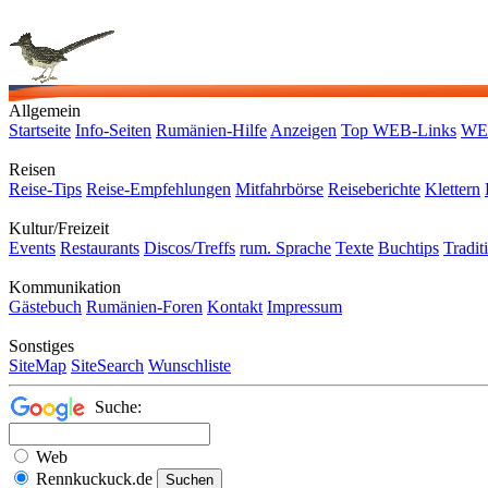
Allgemein
Startseite
Info-Seiten
Rumänien-Hilfe
Anzeigen
Top WEB-Links
WEB
Reisen
Reise-Tips
Reise-Empfehlungen
Mitfahrbörse
Reiseberichte
Klettern
Kultur/Freizeit
Events
Restaurants
Discos/Treffs
rum. Sprache
Texte
Buchtips
Tradit
Kommunikation
Gästebuch
Rumänien-Foren
Kontakt
Impressum
Sonstiges
SiteMap
SiteSearch
Wunschliste
Suche:
Web
Rennkuckuck.de