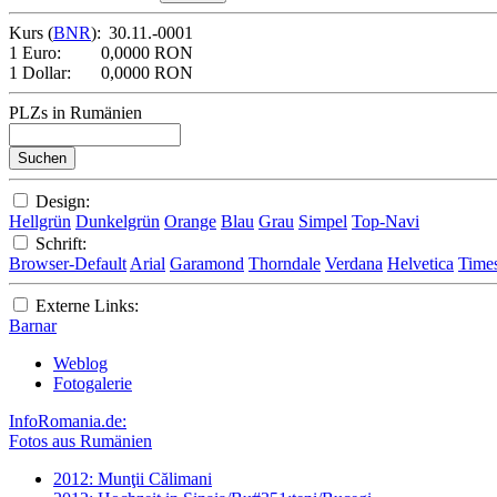
Kurs (
BNR
):
30.11.-0001
1 Euro:
0,0000 RON
1 Dollar:
0,0000 RON
PLZs in Rumänien
Design:
Hellgrün
Dunkelgrün
Orange
Blau
Grau
Simpel
Top-Navi
Schrift:
Browser-Default
Arial
Garamond
Thorndale
Verdana
Helvetica
Time
Externe Links:
Barnar
Weblog
Fotogalerie
InfoRomania.de:
Fotos aus Rumänien
2012: Munţii Călimani