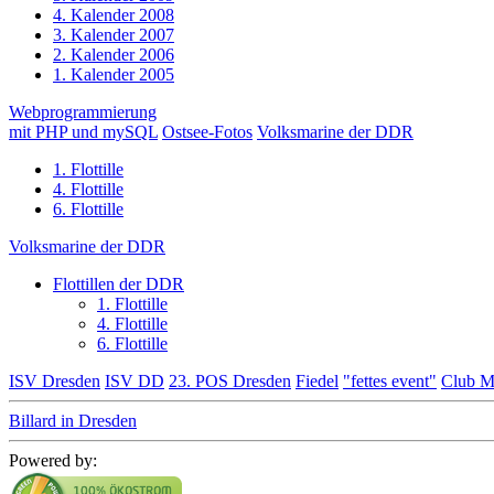
4. Kalender 2008
3. Kalender 2007
2. Kalender 2006
1. Kalender 2005
Webprogrammierung
mit PHP und mySQL
Ostsee-Fotos
Volksmarine der DDR
1. Flottille
4. Flottille
6. Flottille
Volksmarine der DDR
Flottillen der DDR
1. Flottille
4. Flottille
6. Flottille
ISV Dresden
ISV DD
23. POS Dresden
Fiedel
"fettes event"
Club M
Billard in Dresden
Powered by: