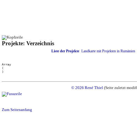
Projekte: Verzeichnis
Liste der Projekte
Landkarte mit Projekten in Rumänien
Array

(

© 2026 René Thiel
(Seite zuletzt modif
Zum Seitenanfang
Ende: 0,013 - Total: 0,013 - Mozilla/5.0 (Macintosh; Intel Mac OS X 10_15_7) AppleWebKit/53
+claudebot@anthropic.com) - 5.6
Die Script-Zeitzone und die ini-set Zeitz