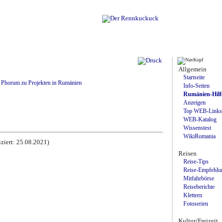
Allgemein
Startseite
Phorum zu Projekten in Rumänien
Info-Seiten
Rumänien-Hilf
Anzeigen
Top WEB-Links
WEB-Katalog
Wissenstest
WikiRomania
iziert: 25.08.2021)
Reisen
Reise-Tips
Reise-Empfehlu
Mitfahrbörse
Reiseberichte
7.36 (KHTML, like Gecko) Chrome/131.0.0.0 Safari/537.36; ClaudeBot/1.0;
Klettern
.40-nmm11 - PC
Fotoserien
one stimmen überein.
Kultur/Freizeit