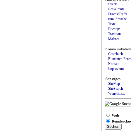
Events
Restaurants
Discos/Treffs
rum. Sprache
Texte
Buchtips
Tradition
Malerei
Kommunikatio
Gästebuch
Rumänien-Fore
Kontakt
Impressum
Sonstiges
SiteMap
SiteSearch
Wunschliste
Web
Rennkuckuc