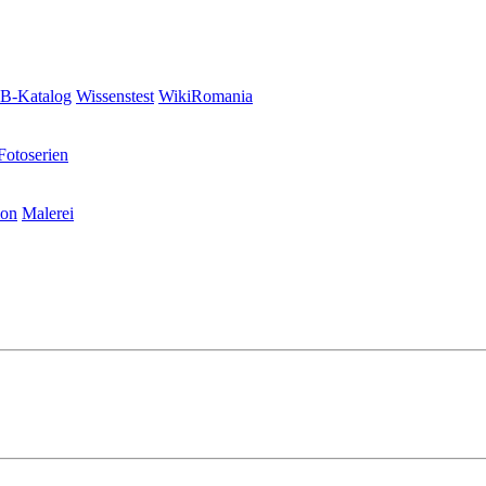
-Katalog
Wissenstest
WikiRomania
Fotoserien
ion
Malerei