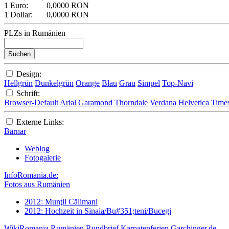
1 Euro:
0,0000 RON
1 Dollar:
0,0000 RON
PLZs in Rumänien
Design:
Hellgrün
Dunkelgrün
Orange
Blau
Grau
Simpel
Top-Navi
Schrift:
Browser-Default
Arial
Garamond
Thorndale
Verdana
Helvetica
Time
Externe Links:
Barnar
Weblog
Fotogalerie
InfoRomania.de:
Fotos aus Rumänien
2012: Munţii Călimani
2012: Hochzeit in Sinaia/Bu#351;teni/Bucegi
WikiRomania
Rumänien Rundbrief
Karpatenferien
Garchinger.de