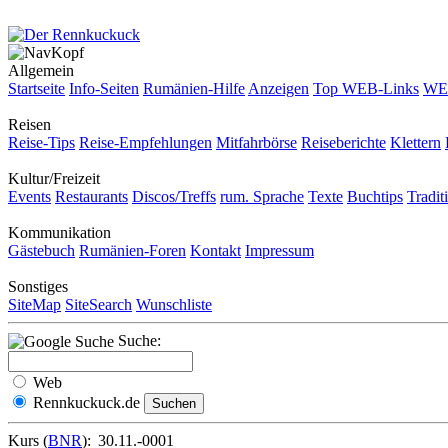
Allgemein
Startseite
Info-Seiten
Rumänien-Hilfe
Anzeigen
Top WEB-Links
WEB
Reisen
Reise-Tips
Reise-Empfehlungen
Mitfahrbörse
Reiseberichte
Klettern
Kultur/Freizeit
Events
Restaurants
Discos/Treffs
rum. Sprache
Texte
Buchtips
Tradit
Kommunikation
Gästebuch
Rumänien-Foren
Kontakt
Impressum
Sonstiges
SiteMap
SiteSearch
Wunschliste
Suche:
Web
Rennkuckuck.de
Kurs (
BNR
):
30.11.-0001