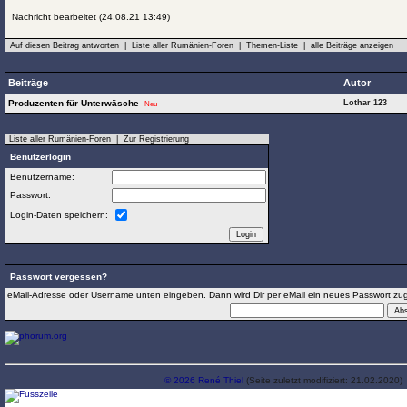
Nachricht bearbeitet (24.08.21 13:49)
Auf diesen Beitrag antworten
|
Liste aller Rumänien-Foren
|
Themen-Liste
|
alle Beiträge anzeigen
Beiträge
Autor
Produzenten für Unterwäsche
Lothar 123
Neu
Liste aller Rumänien-Foren
|
Zur Registrierung
Benutzerlogin
Benutzername:
Passwort:
Login-Daten speichern:
Passwort vergessen?
eMail-Adresse oder Username unten eingeben. Dann wird Dir per eMail ein neues Passwort zug
© 2026 René Thiel
(Seite zuletzt modifiziert: 21.02.2020)