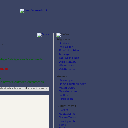
Allgemein
Startseite
c.)
Info-Seiten
Rumänien-Hilfe
Anzeigen
Top WEB-Links
idrige Beiträge - auch eventuelle
WEB-Katalog
Wissenstest
eduldet.
WikiRomania
Reisen
en!
Reise-Tips
von privaten Anfragen entsprechen.
Reise-Empfehlungen
Mitfahrbörse
rherige Nachricht
|
Nächste Nachricht
Reiseberichte
Klettern
Fotoserien
Kultur/Freizeit
Events
Restaurants
Discos/Treffs
rum. Sprache
Texte