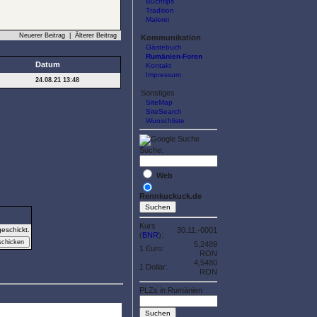
Buchtips
Tradition
Malerei
Neuerer Beitrag
|
Älterer Beitrag
Kommunikation
Gästebuch
Rumänien-Foren
Datum
Kontakt
Impressum
24.08.21 13:48
Sonstiges
SiteMap
SiteSearch
Wunschliste
Suche:
Web
Rennkuckuck.de
Kurs
eschickt.
30.11.-0001
(
BNR
):
5,2489
1 Euro:
RON
4,5480
1 Dollar:
RON
PLZs in Rumänien