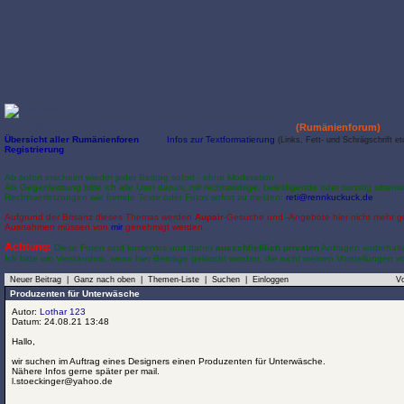
Rumänien-Forum Jobs Firmen Immobilien etc
(Rumänienforum)
Übersicht aller Rumänienforen
Infos zur Textformatierung
(Links, Fett- und Schrägschrift et
Registrierung
Ab sofort erscheint wieder jeder Beitrag sofort - ohne Moderation.
Als Gegenleistung bitte ich alle User darum, mir rechtswidrige, beleidigende oder sonstig sittenw
Rechtsverletzungen wie fremde Texte oder Fotos sofort zu melden:
reti@rennkuckuck.de
Aufgrund der Brisanz dieses Themas werden
Aupair
-Gesuche und -Angebote hier nicht mehr g
Ausnahmen müssen von
mir
genehmigt werden.
Achtung:
Diese Foren sind kostenlos und daher
ausschließlich privaten
Anfragen vorbehalt
Ich bitte um Verständnis, wenn hier Beiträge gelöscht werden, die nicht meinen Vorstellungen 
Neuer Beitrag
|
Ganz nach oben
|
Themen-Liste
|
Suchen
|
Einloggen
Vo
Produzenten für Unterwäsche
Autor:
Lothar 123
Datum: 24.08.21 13:48
Hallo,
wir suchen im Auftrag eines Designers einen Produzenten für Unterwäsche.
Nähere Infos gerne später per mail.
l.stoeckinger@yahoo.de