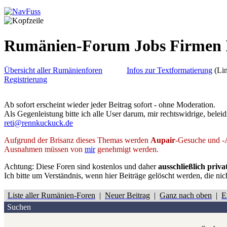
Rumänien-Forum Jobs Firmen 
Übersicht aller Rumänienforen
Infos zur Textformatierung
(Lin
Registrierung
Ab sofort erscheint wieder jeder Beitrag sofort - ohne Moderation.
Als Gegenleistung bitte ich alle User darum, mir rechtswidrige, belei
reti@rennkuckuck.de
Aufgrund der Brisanz dieses Themas werden
Aupair
-Gesuche und -A
Ausnahmen müssen von
mir
genehmigt werden.
Achtung:
Diese Foren sind kostenlos und daher
ausschließlich priva
Ich bitte um Verständnis, wenn hier Beiträge gelöscht werden, die ni
Liste aller Rumänien-Foren
|
Neuer Beitrag
|
Ganz nach oben
|
E
Suchen