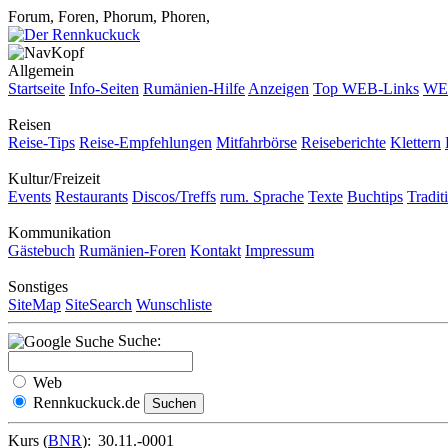
Forum, Foren, Phorum, Phoren,
Allgemein
Startseite
Info-Seiten
Rumänien-Hilfe
Anzeigen
Top WEB-Links
WEB
Reisen
Reise-Tips
Reise-Empfehlungen
Mitfahrbörse
Reiseberichte
Klettern
Kultur/Freizeit
Events
Restaurants
Discos/Treffs
rum. Sprache
Texte
Buchtips
Tradit
Kommunikation
Gästebuch
Rumänien-Foren
Kontakt
Impressum
Sonstiges
SiteMap
SiteSearch
Wunschliste
Suche:
Web
Rennkuckuck.de
Kurs (
BNR
):
30.11.-0001