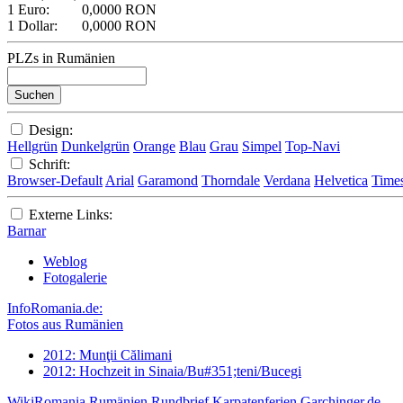
1 Euro:
0,0000 RON
1 Dollar:
0,0000 RON
PLZs in Rumänien
Design:
Hellgrün
Dunkelgrün
Orange
Blau
Grau
Simpel
Top-Navi
Schrift:
Browser-Default
Arial
Garamond
Thorndale
Verdana
Helvetica
Time
Externe Links:
Barnar
Weblog
Fotogalerie
InfoRomania.de:
Fotos aus Rumänien
2012: Munţii Călimani
2012: Hochzeit in Sinaia/Bu#351;teni/Bucegi
WikiRomania
Rumänien Rundbrief
Karpatenferien
Garchinger.de