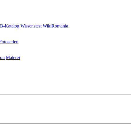
-Katalog
Wissenstest
WikiRomania
Fotoserien
ion
Malerei