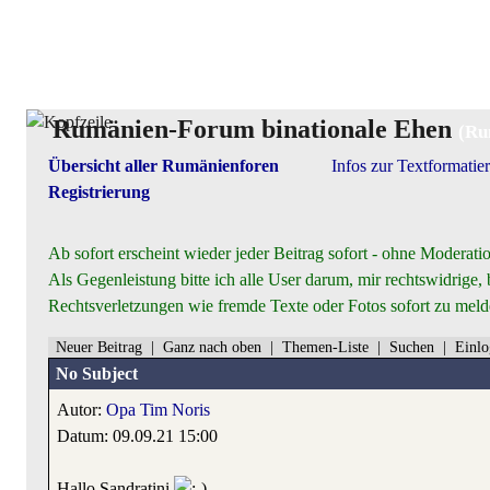
Rumänien-Forum binationale Ehen
(Ru
Übersicht aller Rumänienforen
Infos zur Textformatie
Registrierung
Ab sofort erscheint wieder jeder Beitrag sofort - ohne Moderatio
Als Gegenleistung bitte ich alle User darum, mir rechtswidrige, 
Rechtsverletzungen wie fremde Texte oder Fotos sofort zu mel
Neuer Beitrag
|
Ganz nach oben
|
Themen-Liste
|
Suchen
|
Einlo
No Subject
Autor:
Opa Tim Noris
Datum: 09.09.21 15:00
Hallo Sandratini