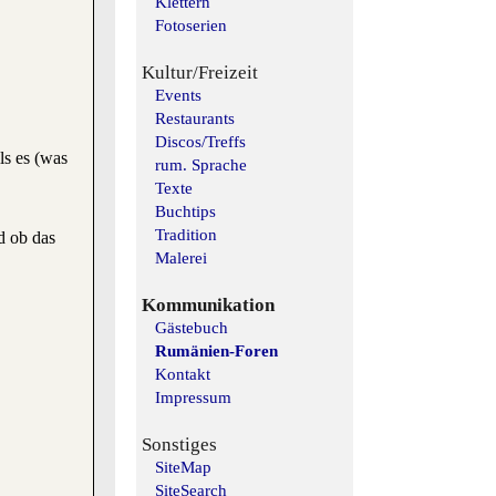
Klettern
Fotoserien
Kultur/Freizeit
Events
Restaurants
Discos/Treffs
ls es (was
rum. Sprache
Texte
Buchtips
Tradition
d ob das
Malerei
Kommunikation
Gästebuch
Rumänien-Foren
Kontakt
Impressum
Sonstiges
SiteMap
SiteSearch