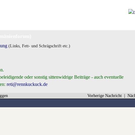
mänienforum)
rung
(Links, Fett- und Schrägschrift etc.)
n.
beleidigende oder sonstig sittenwidrige Beiträge - auch eventuelle
den:
reti@rennkuckuck.de
ggen
Vorherige Nachricht
|
Näch