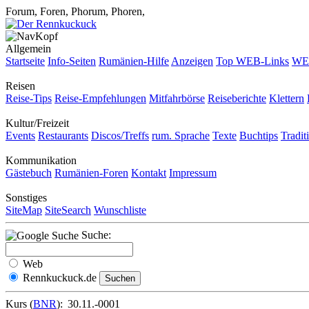
Forum, Foren, Phorum, Phoren,
Allgemein
Startseite
Info-Seiten
Rumänien-Hilfe
Anzeigen
Top WEB-Links
WEB
Reisen
Reise-Tips
Reise-Empfehlungen
Mitfahrbörse
Reiseberichte
Klettern
Kultur/Freizeit
Events
Restaurants
Discos/Treffs
rum. Sprache
Texte
Buchtips
Tradit
Kommunikation
Gästebuch
Rumänien-Foren
Kontakt
Impressum
Sonstiges
SiteMap
SiteSearch
Wunschliste
Suche:
Web
Rennkuckuck.de
Kurs (
BNR
):
30.11.-0001