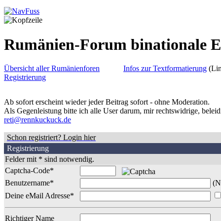
Rumänien-Forum binationale 
Übersicht aller Rumänienforen
Infos zur Textformatierung
(Lin
Registrierung
Ab sofort erscheint wieder jeder Beitrag sofort - ohne Moderation.
Als Gegenleistung bitte ich alle User darum, mir rechtswidrige, belei
reti@rennkuckuck.de
Schon registriert? Login hier
Registrierung
Felder mit * sind notwendig.
Captcha-Code*
Benutzername*
(N
Deine eMail Adresse*
Richtiger Name