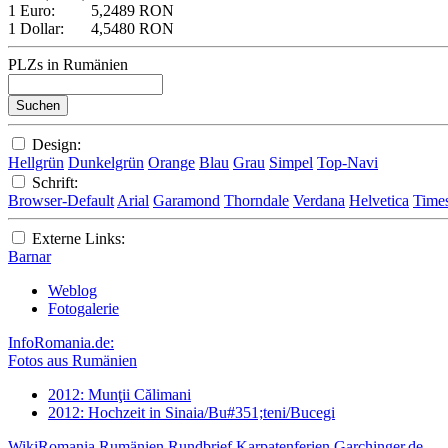
1 Euro:
5,2489 RON
1 Dollar:
4,5480 RON
PLZs in Rumänien
Design:
Hellgrün
Dunkelgrün
Orange
Blau
Grau
Simpel
Top-Navi
Schrift:
Browser-Default
Arial
Garamond
Thorndale
Verdana
Helvetica
Time
Externe Links:
Barnar
Weblog
Fotogalerie
InfoRomania.de:
Fotos aus Rumänien
2012: Munţii Călimani
2012: Hochzeit in Sinaia/Bu#351;teni/Bucegi
WikiRomania
Rumänien Rundbrief
Karpatenferien
Garchinger.de