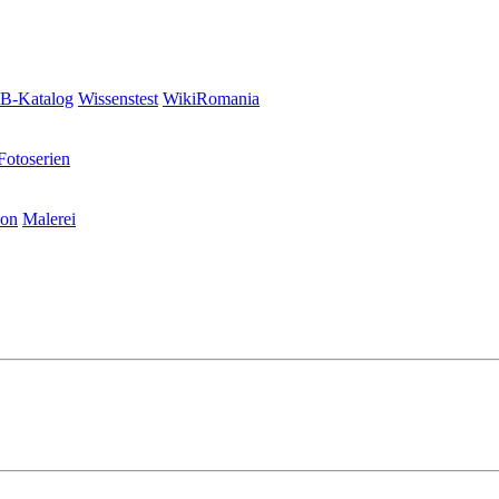
-Katalog
Wissenstest
WikiRomania
Fotoserien
ion
Malerei