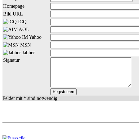
Homepage
Bild URL
ICQ
AOL
Yahoo
MSN
Jabber
Signatur
Felder mit * sind notwendig.