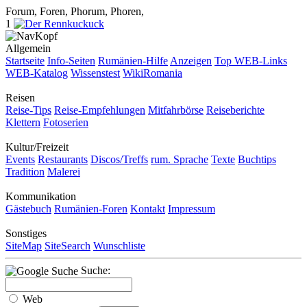
Forum, Foren, Phorum, Phoren,
1
Allgemein
Startseite
Info-Seiten
Rumänien-Hilfe
Anzeigen
Top WEB-Links
WEB-Katalog
Wissenstest
WikiRomania
Reisen
Reise-Tips
Reise-Empfehlungen
Mitfahrbörse
Reiseberichte
Klettern
Fotoserien
Kultur/Freizeit
Events
Restaurants
Discos/Treffs
rum. Sprache
Texte
Buchtips
Tradition
Malerei
Kommunikation
Gästebuch
Rumänien-Foren
Kontakt
Impressum
Sonstiges
SiteMap
SiteSearch
Wunschliste
Suche:
Web