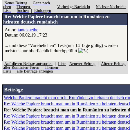
Neuer Beitrag
|
Ganz nach
oben
|
Themen-
Vorherige Nachricht
|
Nächste Nachricht
Liste
|
Suchen
|
Einloggen
Re: Welche Papiere braucht man um in Rumänien zu
heiraten deutsch rumänisch
Autor:
tantekaethe
Datum: 06.02.19 17:23
... und diese "Vorehelichen" Tests(nur 14 Tage gültig) werden
meistens nur oberflächlich durchgeführt
Auf diesen Beitrag antworten
|
Liste
Neuerer Beitrag
|
Älterer Beitrag
aller Rumänien-Foren
|
Themen-
Liste
|
alle Beiträge anzeigen
Beiträge
Welche Papiere braucht man um in Rumänien zu heiraten deutsch r
Re: Welche Papiere braucht man um in Rumänien zu heiraten deutsc
Re: Welche Papiere braucht man um in Rumänien zu heiraten 
Re: Welche Papiere braucht man um in Rumänien zu heiraten deutsc
Re: Welche Papiere braucht man um in Rumänien zu heiraten deutsc
Re: Welche Papiere braucht man um in Rumänien zu heiraten deutsc