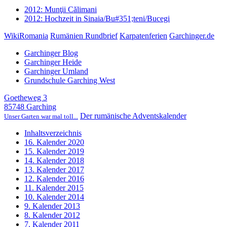
2012: Munţii Călimani
2012: Hochzeit in Sinaia/Bu#351;teni/Bucegi
WikiRomania
Rumänien Rundbrief
Karpatenferien
Garchinger.de
Garchinger Blog
Garchinger Heide
Garchinger Umland
Grundschule Garching West
Goetheweg 3
85748 Garching
Der rumänische Adventskalender
Unser Garten war mal toll...
Inhaltsverzeichnis
16. Kalender 2020
15. Kalender 2019
14. Kalender 2018
13. Kalender 2017
12. Kalender 2016
11. Kalender 2015
10. Kalender 2014
9. Kalender 2013
8. Kalender 2012
7. Kalender 2011