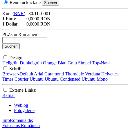
Rennkuckuck.de
Kurs (
BNR
):
30.11.-0001
1 Euro:
0,0000 RON
1 Dollar:
0,0000 RON
PLZs in Rumänien
Design:
Hellgrün
Dunkelgrün
Orange
Blau
Grau
Simpel
Top-Navi
Schrift:
Browser-Default
Arial
Garamond
Thorndale
Verdana
Helvetica
Times
Courier
Ubuntu
Ubuntu Condensed
Ubuntu Mono
Externe Links:
Barnar
Weblog
Fotogalerie
InfoRomania.de:
Fotos aus Rumänien