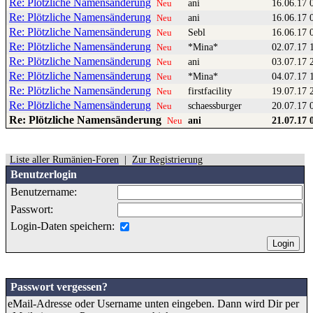
Re: Plötzliche Namensänderung
ani
16.06.17 
Neu
Re: Plötzliche Namensänderung
ani
16.06.17 
Neu
Re: Plötzliche Namensänderung
Sebl
16.06.17 
Neu
Re: Plötzliche Namensänderung
*Mina*
02.07.17 
Neu
Re: Plötzliche Namensänderung
ani
03.07.17 
Neu
Re: Plötzliche Namensänderung
*Mina*
04.07.17 
Neu
Re: Plötzliche Namensänderung
firstfacility
19.07.17 
Neu
Re: Plötzliche Namensänderung
schaessburger
20.07.17 
Neu
Re: Plötzliche Namensänderung
ani
21.07.17 
Neu
Liste aller Rumänien-Foren
|
Zur Registrierung
Benutzerlogin
Benutzername:
Passwort:
Login-Daten speichern:
Passwort vergessen?
eMail-Adresse oder Username unten eingeben. Dann wird Dir per