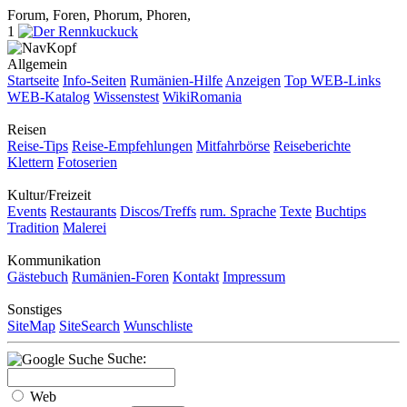
Forum, Foren, Phorum, Phoren,
1
Allgemein
Startseite
Info-Seiten
Rumänien-Hilfe
Anzeigen
Top WEB-Links
WEB-Katalog
Wissenstest
WikiRomania
Reisen
Reise-Tips
Reise-Empfehlungen
Mitfahrbörse
Reiseberichte
Klettern
Fotoserien
Kultur/Freizeit
Events
Restaurants
Discos/Treffs
rum. Sprache
Texte
Buchtips
Tradition
Malerei
Kommunikation
Gästebuch
Rumänien-Foren
Kontakt
Impressum
Sonstiges
SiteMap
SiteSearch
Wunschliste
Suche:
Web