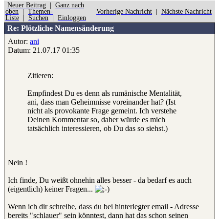
Neuer Beitrag
|
Ganz nach
oben
|
Themen-
Vorherige Nachricht
|
Nächste Nachricht
Liste
|
Suchen
|
Einloggen
Re: Plötzliche Namensänderung
Autor:
ani
Datum: 21.07.17 01:35
Zitieren:
Empfindest Du es denn als rumänische Mentalität,
ani, dass man Geheimnisse voreinander hat? (Ist
nicht als provokante Frage gemeint. Ich verstehe
Deinen Kommentar so, daher würde es mich
tatsächlich interessieren, ob Du das so siehst.)
Nein !
Ich finde, Du weißt ohnehin alles besser - da bedarf es auch
(eigentlich) keiner Fragen...
Wenn ich dir schreibe, dass du bei hinterlegter email - Adresse
bereits "schlauer" sein könntest, dann hat das schon seinen