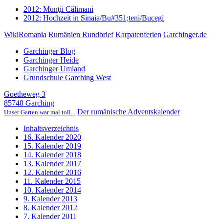
2012: Munţii Călimani
2012: Hochzeit in Sinaia/Bu#351;teni/Bucegi
WikiRomania
Rumänien Rundbrief
Karpatenferien
Garchinger.de
Garchinger Blog
Garchinger Heide
Garchinger Umland
Grundschule Garching West
Goetheweg 3
85748 Garching
Der rumänische Adventskalender
Unser Garten war mal toll...
Inhaltsverzeichnis
16. Kalender 2020
15. Kalender 2019
14. Kalender 2018
13. Kalender 2017
12. Kalender 2016
11. Kalender 2015
10. Kalender 2014
9. Kalender 2013
8. Kalender 2012
7. Kalender 2011