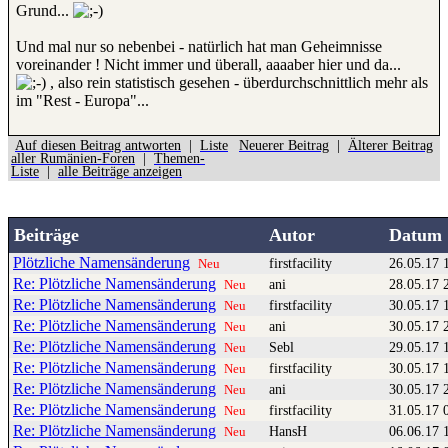
Grund...
Und mal nur so nebenbei - natürlich hat man Geheimnisse
voreinander ! Nicht immer und überall, aaaaber hier und da...
, also rein statistisch gesehen - überdurchschnittlich mehr als
im "Rest - Europa"...
Auf diesen Beitrag antworten
|
Liste
Neuerer Beitrag
|
Älterer Beitrag
aller Rumänien-Foren
|
Themen-
Liste
|
alle Beiträge anzeigen
Beiträge
Autor
Datum
Plötzliche Namensänderung
firstfacility
26.05.17 
Neu
Re: Plötzliche Namensänderung
ani
28.05.17 
Neu
Re: Plötzliche Namensänderung
firstfacility
30.05.17 
Neu
Re: Plötzliche Namensänderung
ani
30.05.17 
Neu
Re: Plötzliche Namensänderung
Sebl
29.05.17 
Neu
Re: Plötzliche Namensänderung
firstfacility
30.05.17 
Neu
Re: Plötzliche Namensänderung
ani
30.05.17 
Neu
Re: Plötzliche Namensänderung
firstfacility
31.05.17 
Neu
Re: Plötzliche Namensänderung
HansH
06.06.17 
Neu