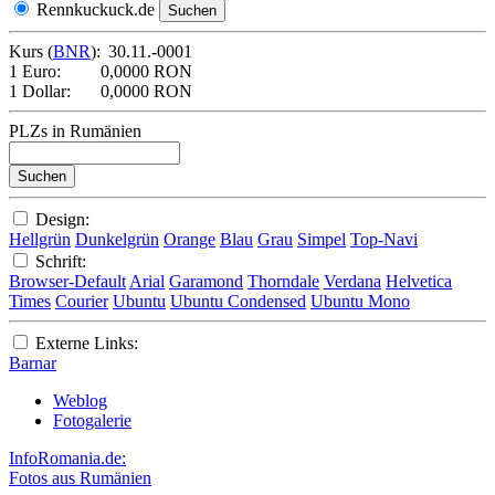
Rennkuckuck.de
Kurs (
BNR
):
30.11.-0001
1 Euro:
0,0000 RON
1 Dollar:
0,0000 RON
PLZs in Rumänien
Design:
Hellgrün
Dunkelgrün
Orange
Blau
Grau
Simpel
Top-Navi
Schrift:
Browser-Default
Arial
Garamond
Thorndale
Verdana
Helvetica
Times
Courier
Ubuntu
Ubuntu Condensed
Ubuntu Mono
Externe Links:
Barnar
Weblog
Fotogalerie
InfoRomania.de:
Fotos aus Rumänien