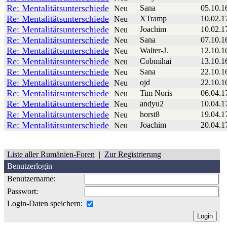
Re: Mentalitätsunterschiede
Sana
05.10.1
Neu
Re: Mentalitätsunterschiede
XTramp
10.02.1
Neu
Re: Mentalitätsunterschiede
Joachim
10.02.1
Neu
Re: Mentalitätsunterschiede
Sana
07.10.1
Neu
Re: Mentalitätsunterschiede
Walter-J.
12.10.1
Neu
Re: Mentalitätsunterschiede
Cobmihai
13.10.1
Neu
Re: Mentalitätsunterschiede
Sana
22.10.1
Neu
Re: Mentalitätsunterschiede
ojd
22.10.1
Neu
Re: Mentalitätsunterschiede
Tim Noris
06.04.1
Neu
Re: Mentalitätsunterschiede
andyu2
10.04.1
Neu
Re: Mentalitätsunterschiede
horst8
19.04.1
Neu
Re: Mentalitätsunterschiede
Joachim
20.04.1
Neu
Liste aller Rumänien-Foren
|
Zur Registrierung
Benutzerlogin
Benutzername:
Passwort:
Login-Daten speichern: