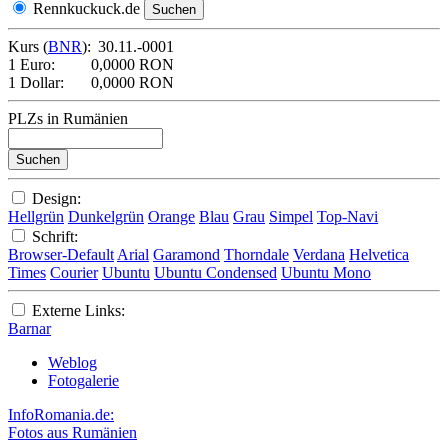
Rennkuckuck.de
Kurs (
BNR
):
30.11.-0001
1 Euro:
0,0000 RON
1 Dollar:
0,0000 RON
PLZs in Rumänien
Design:
Hellgrün
Dunkelgrün
Orange
Blau
Grau
Simpel
Top-Navi
Schrift:
Browser-Default
Arial
Garamond
Thorndale
Verdana
Helvetica
Times
Courier
Ubuntu
Ubuntu Condensed
Ubuntu Mono
Externe Links:
Barnar
Weblog
Fotogalerie
InfoRomania.de:
Fotos aus Rumänien