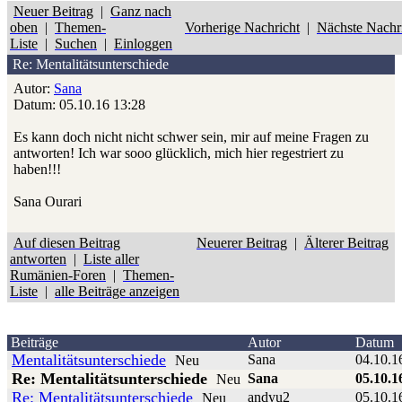
Neuer Beitrag
|
Ganz nach
oben
|
Themen-
Vorherige Nachricht
|
Nächste Nachr
Liste
|
Suchen
|
Einloggen
Re: Mentalitätsunterschiede
Autor:
Sana
Datum: 05.10.16 13:28
Es kann doch nicht nicht schwer sein, mir auf meine Fragen zu
antworten! Ich war sooo glücklich, mich hier regestriert zu
haben!!!
Sana Ourari
Auf diesen Beitrag
Neuerer Beitrag
|
Älterer Beitrag
antworten
|
Liste aller
Rumänien-Foren
|
Themen-
Liste
|
alle Beiträge anzeigen
Beiträge
Autor
Datum
Mentalitätsunterschiede
Sana
04.10.1
Neu
Re: Mentalitätsunterschiede
Sana
05.10.1
Neu
Re: Mentalitätsunterschiede
andyu2
05.10.1
Neu