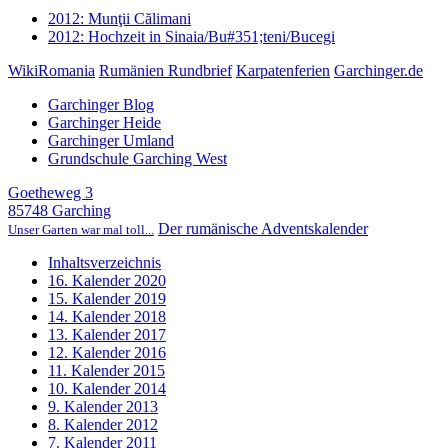
2012: Munţii Călimani
2012: Hochzeit in Sinaia/Bu#351;teni/Bucegi
WikiRomania
Rumänien Rundbrief
Karpatenferien
Garchinger.de
Garchinger Blog
Garchinger Heide
Garchinger Umland
Grundschule Garching West
Goetheweg 3
85748 Garching
Der rumänische Adventskalender
Unser Garten war mal toll...
Inhaltsverzeichnis
16. Kalender 2020
15. Kalender 2019
14. Kalender 2018
13. Kalender 2017
12. Kalender 2016
11. Kalender 2015
10. Kalender 2014
9. Kalender 2013
8. Kalender 2012
7. Kalender 2011