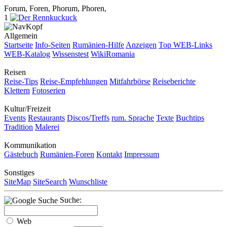
Forum, Foren, Phorum, Phoren,
1
Allgemein
Startseite
Info-Seiten
Rumänien-Hilfe
Anzeigen
Top WEB-Links
WEB-Katalog
Wissenstest
WikiRomania
Reisen
Reise-Tips
Reise-Empfehlungen
Mitfahrbörse
Reiseberichte
Klettern
Fotoserien
Kultur/Freizeit
Events
Restaurants
Discos/Treffs
rum. Sprache
Texte
Buchtips
Tradition
Malerei
Kommunikation
Gästebuch
Rumänien-Foren
Kontakt
Impressum
Sonstiges
SiteMap
SiteSearch
Wunschliste
Suche:
Web