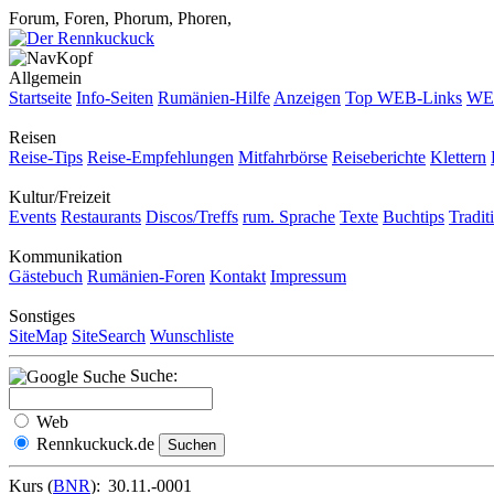
Forum, Foren, Phorum, Phoren,
Allgemein
Startseite
Info-Seiten
Rumänien-Hilfe
Anzeigen
Top WEB-Links
WEB
Reisen
Reise-Tips
Reise-Empfehlungen
Mitfahrbörse
Reiseberichte
Klettern
Kultur/Freizeit
Events
Restaurants
Discos/Treffs
rum. Sprache
Texte
Buchtips
Tradit
Kommunikation
Gästebuch
Rumänien-Foren
Kontakt
Impressum
Sonstiges
SiteMap
SiteSearch
Wunschliste
Suche:
Web
Rennkuckuck.de
Kurs (
BNR
):
30.11.-0001