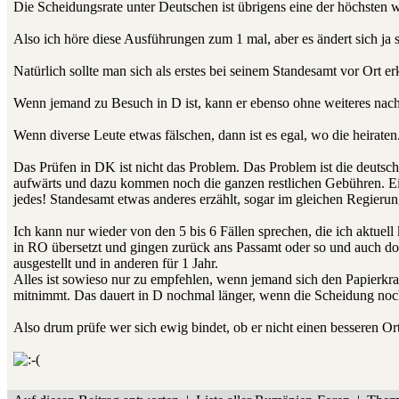
Die Scheidungsrate unter Deutschen ist übrigens eine der höchsten w
Also ich höre diese Ausführungen zum 1 mal, aber es ändert sich ja 
Natürlich sollte man sich als erstes bei seinem Standesamt vor Ort e
Wenn jemand zu Besuch in D ist, kann er ebenso ohne weiteres nach DK
Wenn diverse Leute etwas fälschen, dann ist es egal, wo die heiraten
Das Prüfen in DK ist nicht das Problem. Das Problem ist die deutsch
aufwärts und dazu kommen noch die ganzen restlichen Gebühren. Ein
jedes! Standesamt etwas anderes erzählt, sogar im gleichen Regierun
Ich kann nur wieder von den 5 bis 6 Fällen sprechen, die ich aktuel
in RO übersetzt und gingen zurück ans Passamt oder so und auch d
ausgestellt und in anderen für 1 Jahr.
Alles ist sowieso nur zu empfehlen, wenn jemand sich den Papierk
mitnimmt. Das dauert in D nochmal länger, wenn die Scheidung noch 
Also drum prüfe wer sich ewig bindet, ob er nicht einen besseren Or