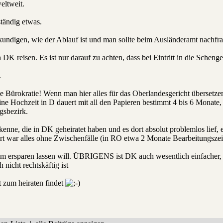
eltweit.
ständig etwas.
rkundigen, wie der Ablauf ist und man sollte beim Ausländeramt nachfra
 reisen. Es ist nur darauf zu achten, dass bei Eintritt in die Schengen
.
e Bürokratie! Wenn man hier alles für das Oberlandesgericht übersetzen
e Hochzeit in D dauert mit all den Papieren bestimmt 4 bis 6 Monate,
gsbezirk.
l kenne, die in DK geheiratet haben und es dort absolut problemlos lie
ort war alles ohne Zwischenfälle (in RO etwa 2 Monate Bearbeitungsz
ram ersparen lassen will. ÜBRIGENS ist DK auch wesentlich einfacher,
nicht rechtskäftig ist
t zum heiraten findet