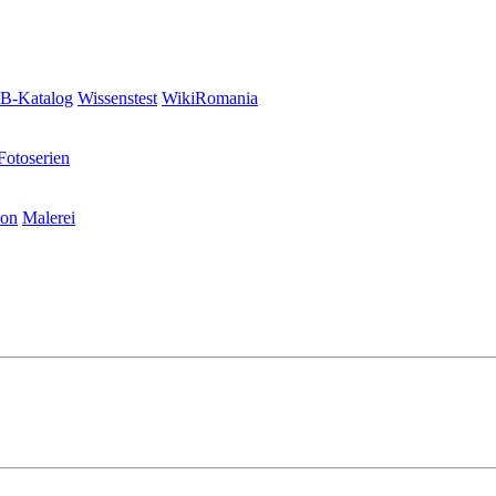
-Katalog
Wissenstest
WikiRomania
Fotoserien
ion
Malerei