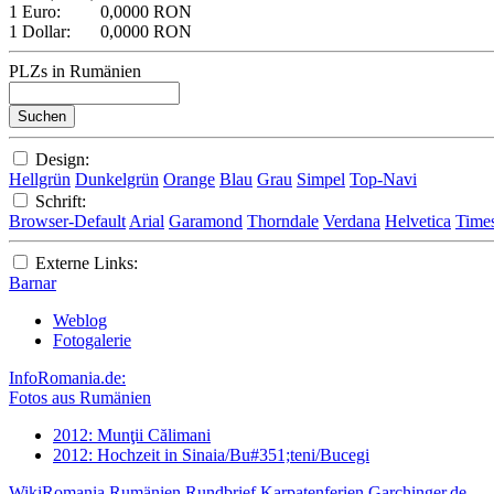
1 Euro:
0,0000 RON
1 Dollar:
0,0000 RON
PLZs in Rumänien
Design:
Hellgrün
Dunkelgrün
Orange
Blau
Grau
Simpel
Top-Navi
Schrift:
Browser-Default
Arial
Garamond
Thorndale
Verdana
Helvetica
Time
Externe Links:
Barnar
Weblog
Fotogalerie
InfoRomania.de:
Fotos aus Rumänien
2012: Munţii Călimani
2012: Hochzeit in Sinaia/Bu#351;teni/Bucegi
WikiRomania
Rumänien Rundbrief
Karpatenferien
Garchinger.de