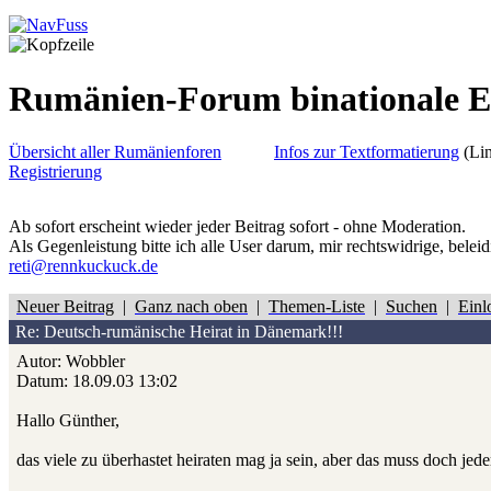
Rumänien-Forum binationale 
Übersicht aller Rumänienforen
Infos zur Textformatierung
(Lin
Registrierung
Ab sofort erscheint wieder jeder Beitrag sofort - ohne Moderation.
Als Gegenleistung bitte ich alle User darum, mir rechtswidrige, belei
reti@rennkuckuck.de
Neuer Beitrag
|
Ganz nach oben
|
Themen-Liste
|
Suchen
|
Einl
Re: Deutsch-rumänische Heirat in Dänemark!!!
Autor: Wobbler
Datum: 18.09.03 13:02
Hallo Günther,
das viele zu überhastet heiraten mag ja sein, aber das muss doch jeder