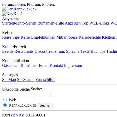
Forum, Foren, Phorum, Phoren,
Allgemein
Startseite
Info-Seiten
Rumänien-Hilfe
Anzeigen
Top WEB-Links
WEB
Reisen
Reise-Tips
Reise-Empfehlungen
Mitfahrbörse
Reiseberichte
Klettern
Kultur/Freizeit
Events
Restaurants
Discos/Treffs
rum. Sprache
Texte
Buchtips
Tradit
Kommunikation
Gästebuch
Rumänien-Foren
Kontakt
Impressum
Sonstiges
SiteMap
SiteSearch
Wunschliste
Suche:
Web
Rennkuckuck.de
Kurs (
BNR
):
30.11.-0001