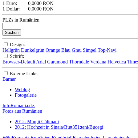
1 Euro:
0,0000 RON
1 Dollar:
0,0000 RON
PLZs in Rumänien
Design:
Hellgrün
Dunkelgrün
Orange
Blau
Grau
Simpel
Top-Navi
Schrift:
Browser-Default
Arial
Garamond
Thorndale
Verdana
Helvetica
Time
Externe Links:
Barnar
Weblog
Fotogalerie
InfoRomania.de:
Fotos aus Rumänien
2012: Munţii Călimani
2012: Hochzeit in Sinaia/Bu#351;teni/Bucegi
WikiRomania
Rumänien Rundbrief
Karpatenferien
Garchinger.de