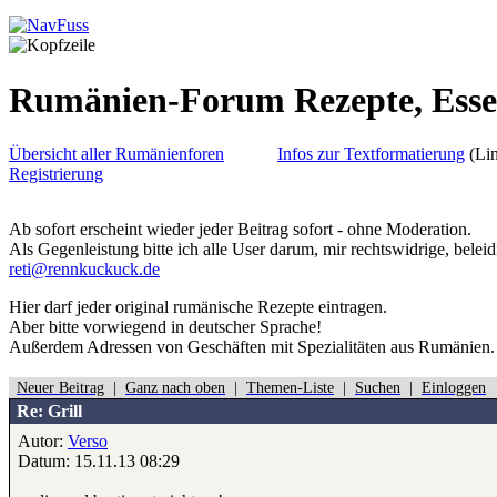
Rumänien-Forum Rezepte, Ess
Übersicht aller Rumänienforen
Infos zur Textformatierung
(Lin
Registrierung
Ab sofort erscheint wieder jeder Beitrag sofort - ohne Moderation.
Als Gegenleistung bitte ich alle User darum, mir rechtswidrige, belei
reti@rennkuckuck.de
Hier darf jeder original rumänische Rezepte eintragen.
Aber bitte
vorwiegend
in deutscher Sprache!
Außerdem Adressen von Geschäften mit Spezialitäten aus Rumänien.
Neuer Beitrag
|
Ganz nach oben
|
Themen-Liste
|
Suchen
|
Einloggen
Re: Grill
Autor:
Verso
Datum: 15.11.13 08:29