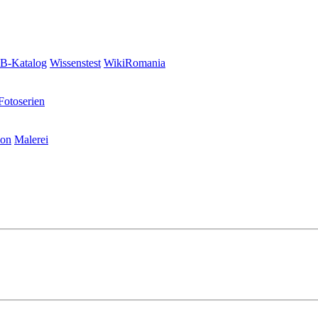
-Katalog
Wissenstest
WikiRomania
Fotoserien
ion
Malerei