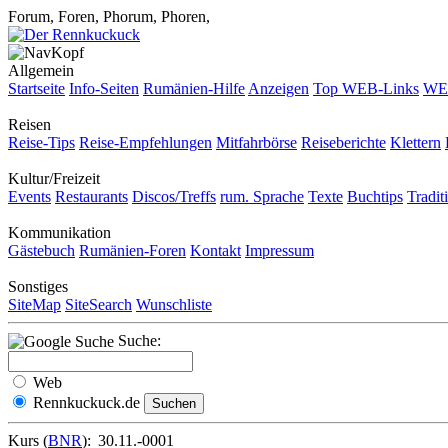
Forum, Foren, Phorum, Phoren,
Allgemein
Startseite
Info-Seiten
Rumänien-Hilfe
Anzeigen
Top WEB-Links
WEB
Reisen
Reise-Tips
Reise-Empfehlungen
Mitfahrbörse
Reiseberichte
Klettern
Kultur/Freizeit
Events
Restaurants
Discos/Treffs
rum. Sprache
Texte
Buchtips
Tradit
Kommunikation
Gästebuch
Rumänien-Foren
Kontakt
Impressum
Sonstiges
SiteMap
SiteSearch
Wunschliste
Suche:
Web
Rennkuckuck.de
Kurs (
BNR
):
30.11.-0001