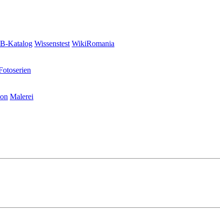
-Katalog
Wissenstest
WikiRomania
Fotoserien
ion
Malerei