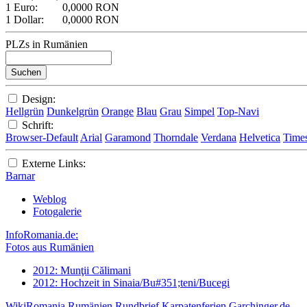
1 Euro:
0,0000 RON
1 Dollar:
0,0000 RON
PLZs in Rumänien
Design:
Hellgrün
Dunkelgrün
Orange
Blau
Grau
Simpel
Top-Navi
Schrift:
Browser-Default
Arial
Garamond
Thorndale
Verdana
Helvetica
Time
Externe Links:
Barnar
Weblog
Fotogalerie
InfoRomania.de:
Fotos aus Rumänien
2012: Munţii Călimani
2012: Hochzeit in Sinaia/Bu#351;teni/Bucegi
WikiRomania
Rumänien Rundbrief
Karpatenferien
Garchinger.de