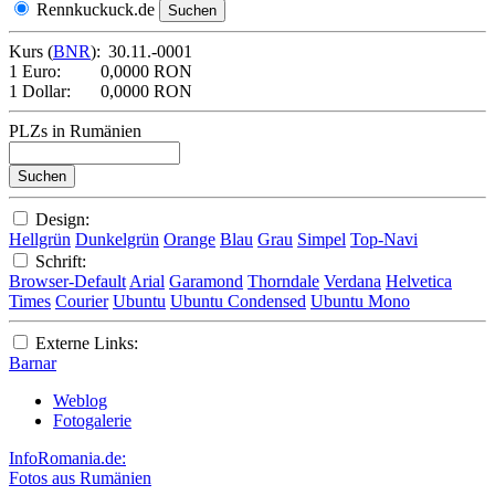
Rennkuckuck.de
Kurs (
BNR
):
30.11.-0001
1 Euro:
0,0000 RON
1 Dollar:
0,0000 RON
PLZs in Rumänien
Design:
Hellgrün
Dunkelgrün
Orange
Blau
Grau
Simpel
Top-Navi
Schrift:
Browser-Default
Arial
Garamond
Thorndale
Verdana
Helvetica
Times
Courier
Ubuntu
Ubuntu Condensed
Ubuntu Mono
Externe Links:
Barnar
Weblog
Fotogalerie
InfoRomania.de:
Fotos aus Rumänien