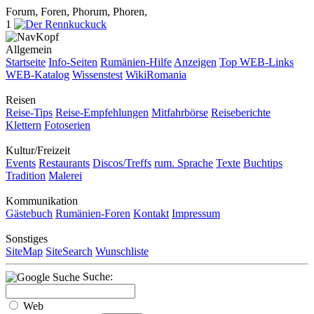
Forum, Foren, Phorum, Phoren,
1
Allgemein
Startseite
Info-Seiten
Rumänien-Hilfe
Anzeigen
Top WEB-Links
WEB-Katalog
Wissenstest
WikiRomania
Reisen
Reise-Tips
Reise-Empfehlungen
Mitfahrbörse
Reiseberichte
Klettern
Fotoserien
Kultur/Freizeit
Events
Restaurants
Discos/Treffs
rum. Sprache
Texte
Buchtips
Tradition
Malerei
Kommunikation
Gästebuch
Rumänien-Foren
Kontakt
Impressum
Sonstiges
SiteMap
SiteSearch
Wunschliste
Suche:
Web