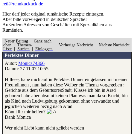
reti@rennkuckuck.de
Hier darf jeder original rumänische Rezepte eintragen.
Aber bitte
vorwiegend
in deutscher Sprache!
Außerdem Adressen von Geschäften mit Spezialitäten aus
Rumänien.
Neuer Beitrag
|
Ganz nach
oben
|
Themen-
Vorherige Nachricht
|
Nächste Nachricht
Liste
|
Suchen
|
Einloggen
Perfektes Dinner
Autor:
Monica74366
Datum: 27.11.07 10:55
Hilfeee, habe mich auf in Pefektes Dinner eingelassen mit meinen
Freundinnen , nun haben diese Weiber ein Thema vorgegeben :
Gerichte aus dem Geburtsort/sStadt, Klasse ich bin in Arad
geboren habe aber absolut keinen Plan was man da so Kocht, bin
als Kind nach Ludwigsburg gekommen ohne verwandte und
jeglichen weiteren bezug nach Arad.
Könnt ihr mir helfen?
Dank Monica
Wer nicht Liebt kann nicht geliebt werden