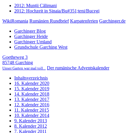
2012: Munţii Călimani
2012: Hochzeit in Sinaia/Bu#351;teni/Bucegi
WikiRomania
Rumänien Rundbrief
Karpatenferien
Garchinger.de
Garchinger Blog
Garchinger Heide
Garchinger Umland
Grundschule Garching West
Goetheweg 3
85748 Garching
Der rumänische Adventskalender
Unser Garten war mal toll...
Inhaltsverzeichnis
16. Kalender 2020
15. Kalender 2019
14. Kalender 2018
13. Kalender 2017
12. Kalender 2016
11. Kalender 2015
10. Kalender 2014
9. Kalender 2013
8. Kalender 2012
7. Kalender 2011