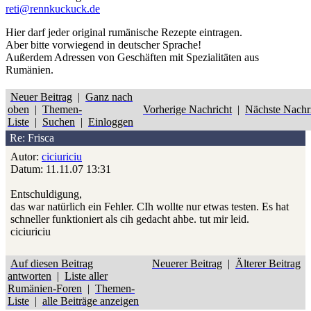
reti@rennkuckuck.de
Hier darf jeder original rumänische Rezepte eintragen.
Aber bitte
vorwiegend
in deutscher Sprache!
Außerdem Adressen von Geschäften mit Spezialitäten aus
Rumänien.
Neuer Beitrag
|
Ganz nach
oben
|
Themen-
Vorherige Nachricht
|
Nächste Nachr
Liste
|
Suchen
|
Einloggen
Re: Frisca
Autor:
ciciuriciu
Datum: 11.11.07 13:31
Entschuldigung,
das war natürlich ein Fehler. CIh wollte nur etwas testen. Es hat
schneller funktioniert als cih gedacht ahbe. tut mir leid.
ciciuriciu
Auf diesen Beitrag
Neuerer Beitrag
|
Älterer Beitrag
antworten
|
Liste aller
Rumänien-Foren
|
Themen-
Liste
|
alle Beiträge anzeigen