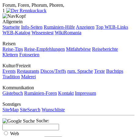
Forum, Foren, Phorum, Phoren,
1
Allgemein
Startseite
Info-Seiten
Rumänien-Hilfe
Anzeigen
Top WEB-Links
WEB-Katalog
Wissenstest
WikiRomania
Reisen
Reise-Tips
Reise-Empfehlungen
Mitfahrbörse
Reiseberichte
Klettern
Fotoserien
Kultur/Freizeit
Events
Restaurants
Discos/Treffs
rum. Sprache
Texte
Buchtips
Tradition
Malerei
Kommunikation
Gästebuch
Rumänien-Foren
Kontakt
Impressum
Sonstiges
SiteMap
SiteSearch
Wunschliste
Suche:
Web