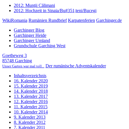
2012: Munţii Călimani
2012: Hochzeit in Sinaia/Bu#351;teni/Bucegi
WikiRomania
Rumänien Rundbrief
Karpatenferien
Garchinger.de
Garchinger Blog
Garchinger Heide
Garchinger Umland
Grundschule Garching West
Goetheweg 3
85748 Garching
Der rumänische Adventskalender
Unser Garten war mal toll...
Inhaltsverzeichnis
16. Kalender 2020
15. Kalender 2019
14. Kalender 2018
13. Kalender 2017
12. Kalender 2016
11. Kalender 2015
10. Kalender 2014
9. Kalender 2013
8. Kalender 2012
7. Kalender 2011