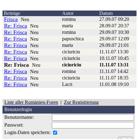
Beiträge
Autor
Datum
Frisca
romina
27.09.07 09:20
Neu
Re: Frisca
marta
28.09.07 20:37
Neu
Re: Frisca
romina
29.09.07 10:30
Neu
Re: Frisca
papuschica
29.09.07 12:09
Neu
Re: Frisca
marta
29.09.07 21:01
Neu
Re: Frisca
ciciuriciu
11.11.07 13:30
Neu
Re: Frisca
ciciuriciu
10.11.07 10:45
Neu
Re: Frisca
ciciuriciu
11.11.07 13:31
Neu
Re: Frisca
romina
11.11.07 14:42
Neu
Re: Frisca
ciciuriciu
11.11.07 18:35
Neu
Re: Frisca
Lacri
11.01.08 19:10
Neu
Liste aller Rumänien-Foren
|
Zur Registrierung
Benutzerlogin
Benutzername:
Passwort:
Login-Daten speichern: