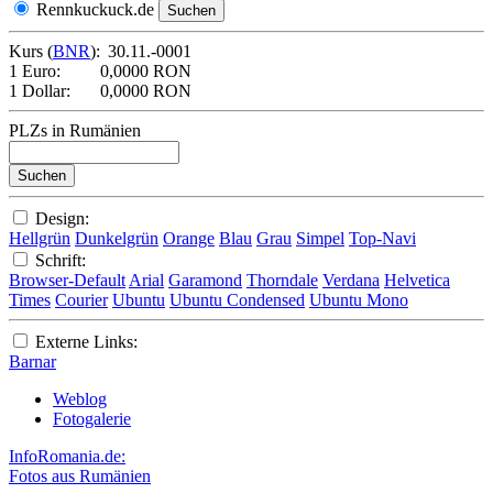
Rennkuckuck.de
Kurs (
BNR
):
30.11.-0001
1 Euro:
0,0000 RON
1 Dollar:
0,0000 RON
PLZs in Rumänien
Design:
Hellgrün
Dunkelgrün
Orange
Blau
Grau
Simpel
Top-Navi
Schrift:
Browser-Default
Arial
Garamond
Thorndale
Verdana
Helvetica
Times
Courier
Ubuntu
Ubuntu Condensed
Ubuntu Mono
Externe Links:
Barnar
Weblog
Fotogalerie
InfoRomania.de:
Fotos aus Rumänien