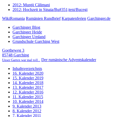
2012: Munţii Călimani
2012: Hochzeit in Sinaia/Bu#351;teni/Bucegi
WikiRomania
Rumänien Rundbrief
Karpatenferien
Garchinger.de
Garchinger Blog
Garchinger Heide
Garchinger Umland
Grundschule Garching West
Goetheweg 3
85748 Garching
Der rumänische Adventskalender
Unser Garten war mal toll...
Inhaltsverzeichnis
16. Kalender 2020
15. Kalender 2019
14. Kalender 2018
13. Kalender 2017
12. Kalender 2016
11. Kalender 2015
10. Kalender 2014
9. Kalender 2013
8. Kalender 2012
7. Kalender 2011