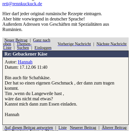
reti@rennkuckuck.de
Hier darf jeder original rumänische Rezepte eintragen.
Aber bitte
vorwiegend
in deutscher Sprache!
Außerdem Adressen von Geschäften mit Spezialitäten aus
Rumänien.
Neuer Beitrag
|
Ganz nach
oben
|
Themen-
Vorherige Nachricht
|
Nächste Nachricht
Liste
|
Suchen
|
Einloggen
Re: Gebackener Käse
Autor:
Hannah
Datum: 17.12.06 11:40
Bin auch für Schafskäse.
Der hat so einen eigenen Geschmack , der dann zum tragen
kommt.
Tim ,wenn du Langeweile hast ,
wäre das nicht mal etwas?
Kannst mich dann zum Essen einladen.
Hannah
Auf diesen Beitrag antworten
|
Liste
Neuerer Beitrag
|
Älterer Beitrag