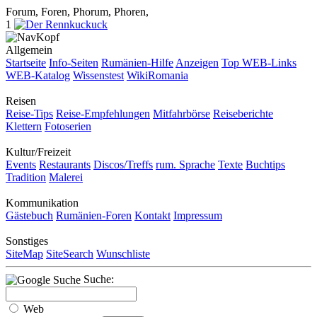
Forum, Foren, Phorum, Phoren,
1
Allgemein
Startseite
Info-Seiten
Rumänien-Hilfe
Anzeigen
Top WEB-Links
WEB-Katalog
Wissenstest
WikiRomania
Reisen
Reise-Tips
Reise-Empfehlungen
Mitfahrbörse
Reiseberichte
Klettern
Fotoserien
Kultur/Freizeit
Events
Restaurants
Discos/Treffs
rum. Sprache
Texte
Buchtips
Tradition
Malerei
Kommunikation
Gästebuch
Rumänien-Foren
Kontakt
Impressum
Sonstiges
SiteMap
SiteSearch
Wunschliste
Suche:
Web