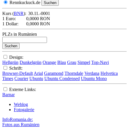
Rennkuckuck.de
Kurs (
BNR
):
30.11.-0001
1 Euro:
0,0000 RON
1 Dollar:
0,0000 RON
PLZs in Rumänien
Design:
Hellgrün
Dunkelgrün
Orange
Blau
Grau
Simpel
Top-Navi
Schrift:
Browser-Default
Arial
Garamond
Thorndale
Verdana
Helvetica
Times
Courier
Ubuntu
Ubuntu Condensed
Ubuntu Mono
Externe Links:
Barnar
Weblog
Fotogalerie
InfoRomania.de:
Fotos aus Rumänien