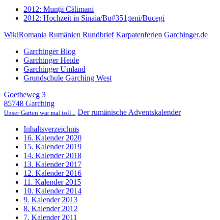
2012: Munţii Călimani
2012: Hochzeit in Sinaia/Bu#351;teni/Bucegi
WikiRomania
Rumänien Rundbrief
Karpatenferien
Garchinger.de
Garchinger Blog
Garchinger Heide
Garchinger Umland
Grundschule Garching West
Goetheweg 3
85748 Garching
Der rumänische Adventskalender
Unser Garten war mal toll...
Inhaltsverzeichnis
16. Kalender 2020
15. Kalender 2019
14. Kalender 2018
13. Kalender 2017
12. Kalender 2016
11. Kalender 2015
10. Kalender 2014
9. Kalender 2013
8. Kalender 2012
7. Kalender 2011