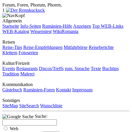
Forum, Foren, Phorum, Phoren,
1
Allgemein
Startseite
Info-Seiten
Rumänien-Hilfe
Anzeigen
Top WEB-Links
WEB-Katalog
Wissenstest
WikiRomania
Reisen
Reise-Tips
Reise-Empfehlungen
Mitfahrbörse
Reiseberichte
Klettern
Fotoserien
Kultur/Freizeit
Events
Restaurants
Discos/Treffs
rum. Sprache
Texte
Buchtips
Tradition
Malerei
Kommunikation
Gästebuch
Rumänien-Foren
Kontakt
Impressum
Sonstiges
SiteMap
SiteSearch
Wunschliste
Suche:
Web