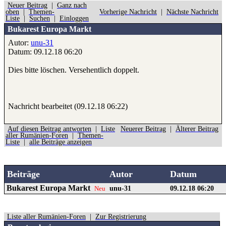
Neuer Beitrag
|
Ganz nach
oben
|
Themen-
Vorherige Nachricht
|
Nächste Nachricht
Liste
|
Suchen
|
Einloggen
Bukarest Europa Markt
Autor:
unu-31
Datum: 09.12.18 06:20
Dies bitte löschen. Versehentlich doppelt.
Nachricht bearbeitet (09.12.18 06:22)
Auf diesen Beitrag antworten
|
Liste
Neuerer Beitrag
|
Älterer Beitrag
aller Rumänien-Foren
|
Themen-
Liste
|
alle Beiträge anzeigen
Beiträge
Autor
Datum
Bukarest Europa Markt
unu-31
09.12.18 06:20
Neu
Liste aller Rumänien-Foren
|
Zur Registrierung