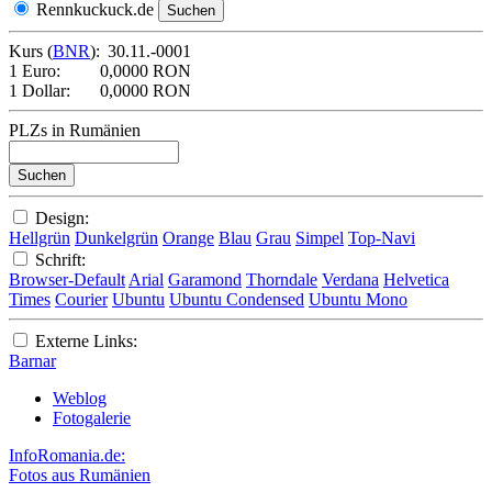
Rennkuckuck.de
Kurs (
BNR
):
30.11.-0001
1 Euro:
0,0000 RON
1 Dollar:
0,0000 RON
PLZs in Rumänien
Design:
Hellgrün
Dunkelgrün
Orange
Blau
Grau
Simpel
Top-Navi
Schrift:
Browser-Default
Arial
Garamond
Thorndale
Verdana
Helvetica
Times
Courier
Ubuntu
Ubuntu Condensed
Ubuntu Mono
Externe Links:
Barnar
Weblog
Fotogalerie
InfoRomania.de:
Fotos aus Rumänien