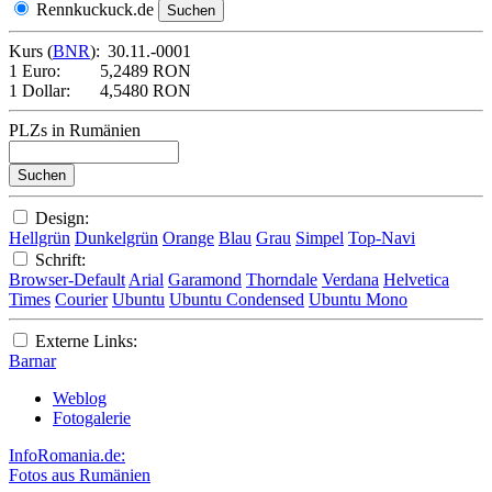
Rennkuckuck.de
Kurs (
BNR
):
30.11.-0001
1 Euro:
5,2489 RON
1 Dollar:
4,5480 RON
PLZs in Rumänien
Design:
Hellgrün
Dunkelgrün
Orange
Blau
Grau
Simpel
Top-Navi
Schrift:
Browser-Default
Arial
Garamond
Thorndale
Verdana
Helvetica
Times
Courier
Ubuntu
Ubuntu Condensed
Ubuntu Mono
Externe Links:
Barnar
Weblog
Fotogalerie
InfoRomania.de:
Fotos aus Rumänien