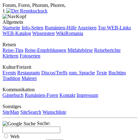
Forum, Foren, Phorum, Phoren,
1
Allgemein
Startseite
Info-Seiten
Rumänien-Hilfe
Anzeigen
Top WEB-Links
WEB-Katalog
Wissenstest
WikiRomania
Reisen
Reise-Tips
Reise-Empfehlungen
Mitfahrbörse
Reiseberichte
Klettern
Fotoserien
Kultur/Freizeit
Events
Restaurants
Discos/Treffs
rum. Sprache
Texte
Buchtips
Tradition
Malerei
Kommunikation
Gästebuch
Rumänien-Foren
Kontakt
Impressum
Sonstiges
SiteMap
SiteSearch
Wunschliste
Suche:
Web