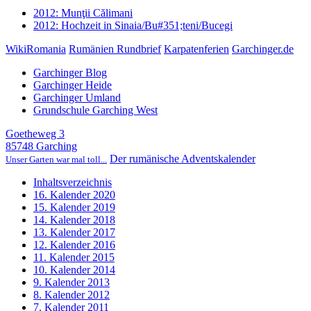
2012: Munţii Călimani
2012: Hochzeit in Sinaia/Bu#351;teni/Bucegi
WikiRomania
Rumänien Rundbrief
Karpatenferien
Garchinger.de
Garchinger Blog
Garchinger Heide
Garchinger Umland
Grundschule Garching West
Goetheweg 3
85748 Garching
Der rumänische Adventskalender
Unser Garten war mal toll...
Inhaltsverzeichnis
16. Kalender 2020
15. Kalender 2019
14. Kalender 2018
13. Kalender 2017
12. Kalender 2016
11. Kalender 2015
10. Kalender 2014
9. Kalender 2013
8. Kalender 2012
7. Kalender 2011