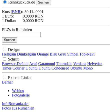
Rennkuckuck.de
Kurs (
BNR
):
30.11.-0001
1 Euro:
0,0000 RON
1 Dollar:
0,0000 RON
PLZs in Rumänien
Design:
Hellgrün
Dunkelgrün
Orange
Blau
Grau
Simpel
Top-Navi
Schrift:
Browser-Default
Arial
Garamond
Thorndale
Verdana
Helvetica
Times
Courier
Ubuntu
Ubuntu Condensed
Ubuntu Mono
Externe Links:
Barnar
Weblog
Fotogalerie
InfoRomania.de:
Fotos aus Rumänien