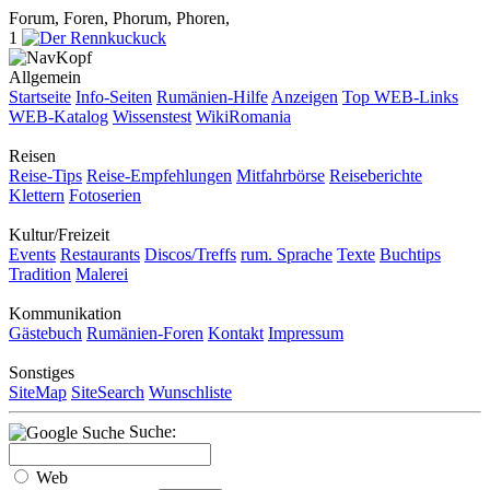
Forum, Foren, Phorum, Phoren,
1
Allgemein
Startseite
Info-Seiten
Rumänien-Hilfe
Anzeigen
Top WEB-Links
WEB-Katalog
Wissenstest
WikiRomania
Reisen
Reise-Tips
Reise-Empfehlungen
Mitfahrbörse
Reiseberichte
Klettern
Fotoserien
Kultur/Freizeit
Events
Restaurants
Discos/Treffs
rum. Sprache
Texte
Buchtips
Tradition
Malerei
Kommunikation
Gästebuch
Rumänien-Foren
Kontakt
Impressum
Sonstiges
SiteMap
SiteSearch
Wunschliste
Suche:
Web