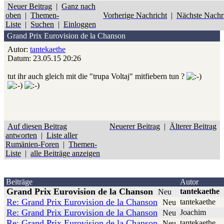
Neuer Beitrag
|
Ganz nach
oben
|
Themen-
Vorherige Nachricht
|
Nächste Nachr
Liste
|
Suchen
|
Einloggen
Grand Prix Eurovision de la Chanson
Autor:
tantekaethe
Datum: 23.05.15 20:26
tut ihr auch gleich mit die "trupa Voltaj" mitfiebern tun ?
Auf diesen Beitrag
Neuerer Beitrag
|
Älterer Beitrag
antworten
|
Liste aller
Rumänien-Foren
|
Themen-
Liste
|
alle Beiträge anzeigen
Beiträge
Autor
Grand Prix Eurovision de la Chanson
tantekaethe
Neu
Re: Grand Prix Eurovision de la Chanson
tantekaethe
Neu
Re: Grand Prix Eurovision de la Chanson
Joachim
Neu
Re: Grand Prix Eurovision de la Chanson
tantekaethe
Neu