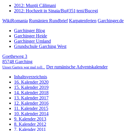
2012: Munţii Călimani
2012: Hochzeit in Sinaia/Bu#351;teni/Bucegi
WikiRomania
Rumänien Rundbrief
Karpatenferien
Garchinger.de
Garchinger Blog
Garchinger Heide
Garchinger Umland
Grundschule Garching West
Goetheweg 3
85748 Garching
Der rumänische Adventskalender
Unser Garten war mal toll...
Inhaltsverzeichnis
16. Kalender 2020
15. Kalender 2019
14. Kalender 2018
13. Kalender 2017
12. Kalender 2016
11. Kalender 2015
10. Kalender 2014
9. Kalender 2013
8. Kalender 2012
7. Kalender 2011