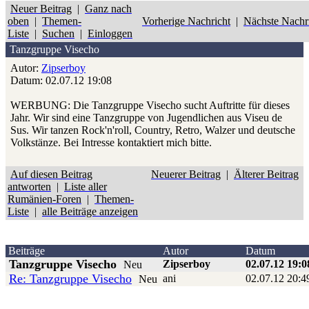
Neuer Beitrag
|
Ganz nach
oben
|
Themen-
Vorherige Nachricht
|
Nächste Nachr
Liste
|
Suchen
|
Einloggen
Tanzgruppe Visecho
Autor:
Zipserboy
Datum: 02.07.12 19:08
WERBUNG: Die Tanzgruppe Visecho sucht Auftritte für dieses
Jahr. Wir sind eine Tanzgruppe von Jugendlichen aus Viseu de
Sus. Wir tanzen Rock'n'roll, Country, Retro, Walzer und deutsche
Volkstänze. Bei Intresse kontaktiert mich bitte.
Auf diesen Beitrag
Neuerer Beitrag
|
Älterer Beitrag
antworten
|
Liste aller
Rumänien-Foren
|
Themen-
Liste
|
alle Beiträge anzeigen
Beiträge
Autor
Datum
Tanzgruppe Visecho
Zipserboy
02.07.12 19:0
Neu
Re: Tanzgruppe Visecho
ani
02.07.12 20:4
Neu