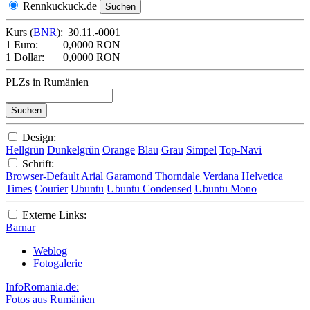
Rennkuckuck.de
Kurs (
BNR
):
30.11.-0001
1 Euro:
0,0000 RON
1 Dollar:
0,0000 RON
PLZs in Rumänien
Design:
Hellgrün
Dunkelgrün
Orange
Blau
Grau
Simpel
Top-Navi
Schrift:
Browser-Default
Arial
Garamond
Thorndale
Verdana
Helvetica
Times
Courier
Ubuntu
Ubuntu Condensed
Ubuntu Mono
Externe Links:
Barnar
Weblog
Fotogalerie
InfoRomania.de:
Fotos aus Rumänien