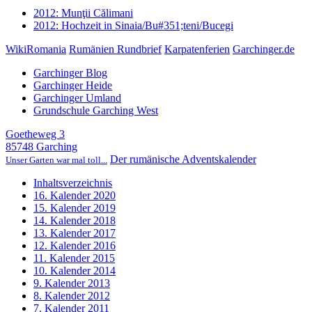
2012: Munţii Călimani
2012: Hochzeit in Sinaia/Bu#351;teni/Bucegi
WikiRomania
Rumänien Rundbrief
Karpatenferien
Garchinger.de
Garchinger Blog
Garchinger Heide
Garchinger Umland
Grundschule Garching West
Goetheweg 3
85748 Garching
Der rumänische Adventskalender
Unser Garten war mal toll...
Inhaltsverzeichnis
16. Kalender 2020
15. Kalender 2019
14. Kalender 2018
13. Kalender 2017
12. Kalender 2016
11. Kalender 2015
10. Kalender 2014
9. Kalender 2013
8. Kalender 2012
7. Kalender 2011