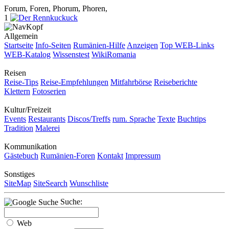
Forum, Foren, Phorum, Phoren,
1
Allgemein
Startseite
Info-Seiten
Rumänien-Hilfe
Anzeigen
Top WEB-Links
WEB-Katalog
Wissenstest
WikiRomania
Reisen
Reise-Tips
Reise-Empfehlungen
Mitfahrbörse
Reiseberichte
Klettern
Fotoserien
Kultur/Freizeit
Events
Restaurants
Discos/Treffs
rum. Sprache
Texte
Buchtips
Tradition
Malerei
Kommunikation
Gästebuch
Rumänien-Foren
Kontakt
Impressum
Sonstiges
SiteMap
SiteSearch
Wunschliste
Suche:
Web