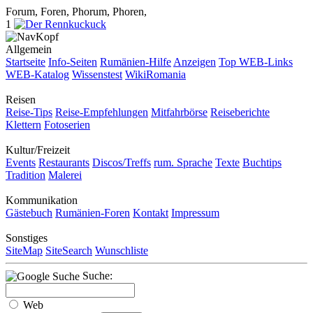
Forum, Foren, Phorum, Phoren,
1
Allgemein
Startseite
Info-Seiten
Rumänien-Hilfe
Anzeigen
Top WEB-Links
WEB-Katalog
Wissenstest
WikiRomania
Reisen
Reise-Tips
Reise-Empfehlungen
Mitfahrbörse
Reiseberichte
Klettern
Fotoserien
Kultur/Freizeit
Events
Restaurants
Discos/Treffs
rum. Sprache
Texte
Buchtips
Tradition
Malerei
Kommunikation
Gästebuch
Rumänien-Foren
Kontakt
Impressum
Sonstiges
SiteMap
SiteSearch
Wunschliste
Suche:
Web