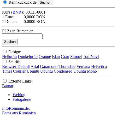
Rennkuckuck.de
Kurs (
BNR
):
30.11.-0001
1 Euro:
0,0000 RON
1 Dollar:
0,0000 RON
PLZs in Rumänien
Design:
Hellgrün
Dunkelgrün
Orange
Blau
Grau
Simpel
Top-Navi
Schrift:
Browser-Default
Arial
Garamond
Thorndale
Verdana
Helvetica
Times
Courier
Ubuntu
Ubuntu Condensed
Ubuntu Mono
Externe Links:
Barnar
Weblog
Fotogalerie
InfoRomania.de:
Fotos aus Rumänien