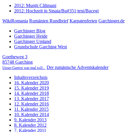
2012: Munţii Călimani
2012: Hochzeit in Sinaia/Bu#351;teni/Bucegi
WikiRomania
Rumänien Rundbrief
Karpatenferien
Garchinger.de
Garchinger Blog
Garchinger Heide
Garchinger Umland
Grundschule Garching West
Goetheweg 3
85748 Garching
Der rumänische Adventskalender
Unser Garten war mal toll...
Inhaltsverzeichnis
16. Kalender 2020
15. Kalender 2019
14. Kalender 2018
13. Kalender 2017
12. Kalender 2016
11. Kalender 2015
10. Kalender 2014
9. Kalender 2013
8. Kalender 2012
7. Kalender 2011