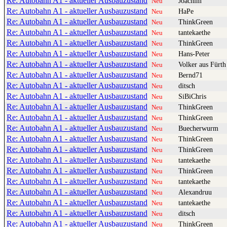
Re: Autobahn A1 - aktueller Ausbauzustand
Joachim
Neu
Re: Autobahn A1 - aktueller Ausbauzustand
HaPe
Neu
Re: Autobahn A1 - aktueller Ausbauzustand
ThinkGreen
Neu
Re: Autobahn A1 - aktueller Ausbauzustand
tantekaethe
Neu
Re: Autobahn A1 - aktueller Ausbauzustand
ThinkGreen
Neu
Re: Autobahn A1 - aktueller Ausbauzustand
Hans-Peter
Neu
Re: Autobahn A1 - aktueller Ausbauzustand
Volker aus Fürth
Neu
Re: Autobahn A1 - aktueller Ausbauzustand
Bernd71
Neu
Re: Autobahn A1 - aktueller Ausbauzustand
ditsch
Neu
Re: Autobahn A1 - aktueller Ausbauzustand
SiBiChris
Neu
Re: Autobahn A1 - aktueller Ausbauzustand
ThinkGreen
Neu
Re: Autobahn A1 - aktueller Ausbauzustand
ThinkGreen
Neu
Re: Autobahn A1 - aktueller Ausbauzustand
Buecherwurm
Neu
Re: Autobahn A1 - aktueller Ausbauzustand
ThinkGreen
Neu
Re: Autobahn A1 - aktueller Ausbauzustand
ThinkGreen
Neu
Re: Autobahn A1 - aktueller Ausbauzustand
tantekaethe
Neu
Re: Autobahn A1 - aktueller Ausbauzustand
ThinkGreen
Neu
Re: Autobahn A1 - aktueller Ausbauzustand
tantekaethe
Neu
Re: Autobahn A1 - aktueller Ausbauzustand
Alexandruu
Neu
Re: Autobahn A1 - aktueller Ausbauzustand
tantekaethe
Neu
Re: Autobahn A1 - aktueller Ausbauzustand
ditsch
Neu
Re: Autobahn A1 - aktueller Ausbauzustand
ThinkGreen
Neu