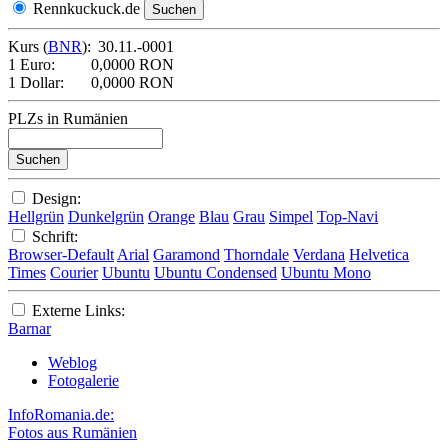
Rennkuckuck.de
Kurs (
BNR
):
30.11.-0001
1 Euro:
0,0000 RON
1 Dollar:
0,0000 RON
PLZs in Rumänien
Design:
Hellgrün
Dunkelgrün
Orange
Blau
Grau
Simpel
Top-Navi
Schrift:
Browser-Default
Arial
Garamond
Thorndale
Verdana
Helvetica
Times
Courier
Ubuntu
Ubuntu Condensed
Ubuntu Mono
Externe Links:
Barnar
Weblog
Fotogalerie
InfoRomania.de:
Fotos aus Rumänien