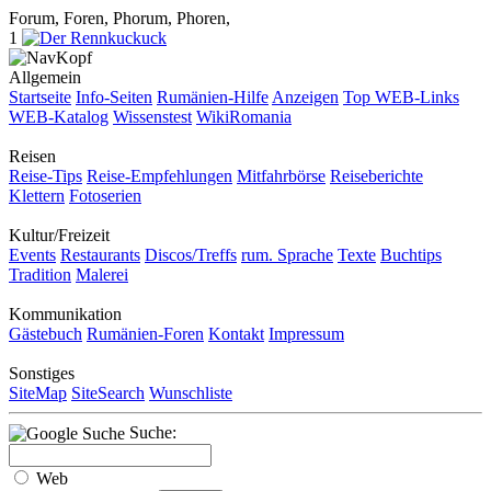
Forum, Foren, Phorum, Phoren,
1
Allgemein
Startseite
Info-Seiten
Rumänien-Hilfe
Anzeigen
Top WEB-Links
WEB-Katalog
Wissenstest
WikiRomania
Reisen
Reise-Tips
Reise-Empfehlungen
Mitfahrbörse
Reiseberichte
Klettern
Fotoserien
Kultur/Freizeit
Events
Restaurants
Discos/Treffs
rum. Sprache
Texte
Buchtips
Tradition
Malerei
Kommunikation
Gästebuch
Rumänien-Foren
Kontakt
Impressum
Sonstiges
SiteMap
SiteSearch
Wunschliste
Suche:
Web