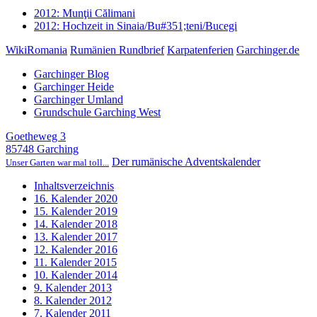
2012: Munţii Călimani
2012: Hochzeit in Sinaia/Bu#351;teni/Bucegi
WikiRomania
Rumänien Rundbrief
Karpatenferien
Garchinger.de
Garchinger Blog
Garchinger Heide
Garchinger Umland
Grundschule Garching West
Goetheweg 3
85748 Garching
Der rumänische Adventskalender
Unser Garten war mal toll...
Inhaltsverzeichnis
16. Kalender 2020
15. Kalender 2019
14. Kalender 2018
13. Kalender 2017
12. Kalender 2016
11. Kalender 2015
10. Kalender 2014
9. Kalender 2013
8. Kalender 2012
7. Kalender 2011