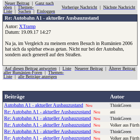
Neuer Beitrag
|
Ganz nach
oben
|
Themen-
Vorherige Nachricht
|
Nächste Nachricht
Liste
|
Suchen
|
Einloggen
Re: Autobahn A1 - aktueller Ausbauzustand
Autor:
XTramp
Datum: 19.09.17 14:27
Na ja, im Vergleich zu meinem ersten Besuch in Rumänien 2006
hat sich da spürbar etwas getan. Nicht nur bei der Autobahn,
sondern auch generell auf den Straßen.
Auf diesen Beitrag antworten
|
Liste
Neuerer Beitrag
|
Älterer Beitrag
aller Rumänien-Foren
|
Themen-
Liste
|
alle Beiträge anzeigen
Beiträge
Autor
Autobahn A1 - aktueller Ausbauzustand
ThinkGreen
Neu
Re: Autobahn A1 - aktueller Ausbauzustand
ani
Neu
Re: Autobahn A1 - aktueller Ausbauzustand
ThinkGreen
Neu
Re: Autobahn A1 - aktueller Ausbauzustand
Volker aus Fürth
Neu
Re: Autobahn A1 - aktueller Ausbauzustand
ThinkGreen
Neu
Re: Autobahn A1 - aktueller Ausbauzustand
Volker aus Fürth
Neu