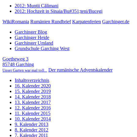
2012: Munţii Călimani
2012: Hochzeit in Sinaia/Bu#351;teni/Bucegi
WikiRomania
Rumänien Rundbrief
Karpatenferien
Garchinger.de
Garchinger Blog
Garchinger Heide
Garchinger Umland
Grundschule Garching West
Goetheweg 3
85748 Garching
Der rumänische Adventskalender
Unser Garten war mal toll...
Inhaltsverzeichnis
16. Kalender 2020
15. Kalender 2019
14. Kalender 2018
13. Kalender 2017
12. Kalender 2016
11. Kalender 2015
10. Kalender 2014
9. Kalender 2013
8. Kalender 2012
7. Kalender 2011