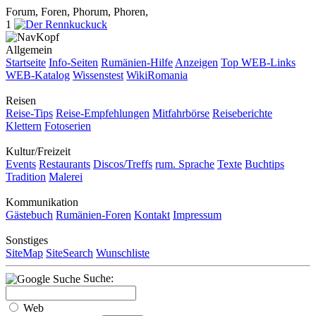
Forum, Foren, Phorum, Phoren,
1
Allgemein
Startseite
Info-Seiten
Rumänien-Hilfe
Anzeigen
Top WEB-Links
WEB-Katalog
Wissenstest
WikiRomania
Reisen
Reise-Tips
Reise-Empfehlungen
Mitfahrbörse
Reiseberichte
Klettern
Fotoserien
Kultur/Freizeit
Events
Restaurants
Discos/Treffs
rum. Sprache
Texte
Buchtips
Tradition
Malerei
Kommunikation
Gästebuch
Rumänien-Foren
Kontakt
Impressum
Sonstiges
SiteMap
SiteSearch
Wunschliste
Suche:
Web