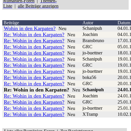
Rumänien-Foren
|
Themen-
Liste
|
alle Beiträge anzeigen
Beiträge
Autor
Datum
Wohin in den Karpaten?
Schanipuh
04.01.
Neu
Re: Wohin in den Karpaten?
Joachim
04.01.
Neu
Re: Wohin in den Karpaten?
Bransbruno
17.01.
Neu
Re: Wohin in den Karpaten?
GRC
05.01.
Neu
Re: Wohin in den Karpaten?
jo-buettner
18.01.
Neu
Re: Wohin in den Karpaten?
Schanipuh
19.01.
Neu
Re: Wohin in den Karpaten?
GRC
19.01.
Neu
Re: Wohin in den Karpaten?
jo-buettner
19.01.
Neu
Re: Wohin in den Karpaten?
boka56
20.01.
Neu
Re: Wohin in den Karpaten?
GRC
20.01.
Neu
Re: Wohin in den Karpaten?
Schanipuh
24.01.
Neu
Re: Wohin in den Karpaten?
Joachim
24.01.
Neu
Re: Wohin in den Karpaten?
GRC
25.01.
Neu
Re: Wohin in den Karpaten?
jo-buettner
25.01.
Neu
Re: Wohin in den Karpaten?
XTramp
10.02.
Neu