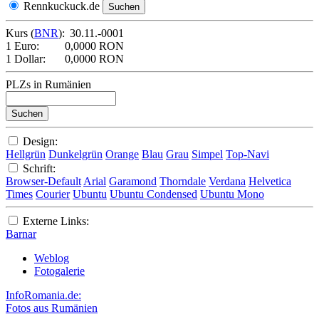
Rennkuckuck.de
Kurs (
BNR
):
30.11.-0001
1 Euro:
0,0000 RON
1 Dollar:
0,0000 RON
PLZs in Rumänien
Design:
Hellgrün
Dunkelgrün
Orange
Blau
Grau
Simpel
Top-Navi
Schrift:
Browser-Default
Arial
Garamond
Thorndale
Verdana
Helvetica
Times
Courier
Ubuntu
Ubuntu Condensed
Ubuntu Mono
Externe Links:
Barnar
Weblog
Fotogalerie
InfoRomania.de:
Fotos aus Rumänien