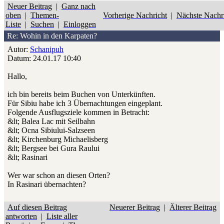
Neuer Beitrag
|
Ganz nach
oben
|
Themen-
Vorherige Nachricht
|
Nächste Nachr
Liste
|
Suchen
|
Einloggen
Re: Wohin in den Karpaten?
Autor:
Schanipuh
Datum: 24.01.17 10:40
Hallo,
ich bin bereits beim Buchen von Unterkünften.
Für Sibiu habe ich 3 Übernachtungen eingeplant.
Folgende Ausflugsziele kommen in Betracht:
&lt; Balea Lac mit Seilbahn
&lt; Ocna Sibiului-Salzseen
&lt; Kirchenburg Michaelisberg
&lt; Bergsee bei Gura Raului
&lt; Rasinari
Wer war schon an diesen Orten?
In Rasinari übernachten?
Auf diesen Beitrag
Neuerer Beitrag
|
Älterer Beitrag
antworten
|
Liste aller