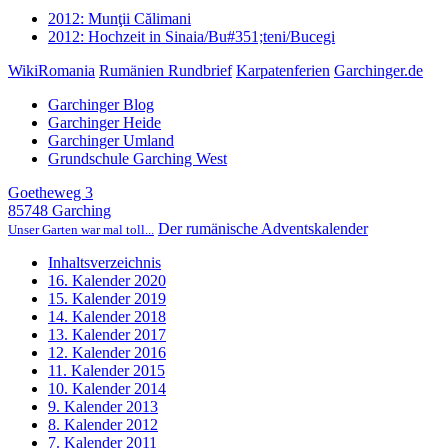
2012: Munţii Călimani
2012: Hochzeit in Sinaia/Bu#351;teni/Bucegi
WikiRomania
Rumänien Rundbrief
Karpatenferien
Garchinger.de
Garchinger Blog
Garchinger Heide
Garchinger Umland
Grundschule Garching West
Goetheweg 3
85748 Garching
Der rumänische Adventskalender
Unser Garten war mal toll...
Inhaltsverzeichnis
16. Kalender 2020
15. Kalender 2019
14. Kalender 2018
13. Kalender 2017
12. Kalender 2016
11. Kalender 2015
10. Kalender 2014
9. Kalender 2013
8. Kalender 2012
7. Kalender 2011