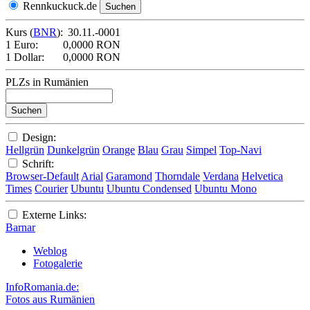
Rennkuckuck.de
Kurs (
BNR
):
30.11.-0001
1 Euro:
0,0000 RON
1 Dollar:
0,0000 RON
PLZs in Rumänien
Design:
Hellgrün
Dunkelgrün
Orange
Blau
Grau
Simpel
Top-Navi
Schrift:
Browser-Default
Arial
Garamond
Thorndale
Verdana
Helvetica
Times
Courier
Ubuntu
Ubuntu Condensed
Ubuntu Mono
Externe Links:
Barnar
Weblog
Fotogalerie
InfoRomania.de:
Fotos aus Rumänien