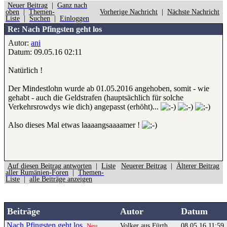
Neuer Beitrag
|
Ganz nach
oben
|
Themen-
Vorherige Nachricht
|
Nächste Nachricht
Liste
|
Suchen
|
Einloggen
Re: Nach Pfingsten geht los
Autor:
ani
Datum: 09.05.16 02:11
Natürlich !
Der Mindestlohn wurde ab 01.05.2016 angehoben, somit - wie
gehabt - auch die Geldstrafen (hauptsächlich für solche
Verkehrsrowdys wie dich) angepasst (erhöht)...
Also dieses Mal etwas laaaangsaaaamer !
Auf diesen Beitrag antworten
|
Liste
Neuerer Beitrag
|
Älterer Beitrag
aller Rumänien-Foren
|
Themen-
Liste
|
alle Beiträge anzeigen
Beiträge
Autor
Datum
Nach Pfingsten geht los
Volker aus Fürth
08.05.16 11:59
Neu