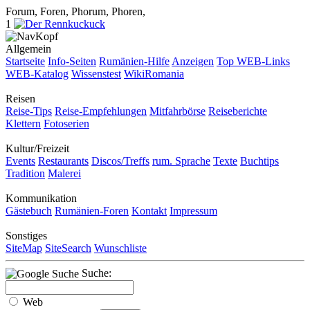
Forum, Foren, Phorum, Phoren,
1
Allgemein
Startseite
Info-Seiten
Rumänien-Hilfe
Anzeigen
Top WEB-Links
WEB-Katalog
Wissenstest
WikiRomania
Reisen
Reise-Tips
Reise-Empfehlungen
Mitfahrbörse
Reiseberichte
Klettern
Fotoserien
Kultur/Freizeit
Events
Restaurants
Discos/Treffs
rum. Sprache
Texte
Buchtips
Tradition
Malerei
Kommunikation
Gästebuch
Rumänien-Foren
Kontakt
Impressum
Sonstiges
SiteMap
SiteSearch
Wunschliste
Suche:
Web