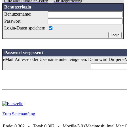
Liste aller Rumänien-Foren
|
Zur Registrierung
Benutzerlogin
Benutzername:
Passwort:
Login-Daten speichern:
Passwort vergessen?
eMail-Adresse oder Username unten eingeben. Dann wird Dir per eMa
Zum Seitenanfang
Ende: 0,302 - Total: 0,302 - Mozilla/5.0 (Macintosh; Intel Mac