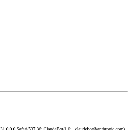
1.0.0.0 Safari/537.36; ClaudeBot/1.0; +claudebot@anthropic.com)