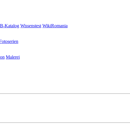
-Katalog
Wissenstest
WikiRomania
Fotoserien
ion
Malerei