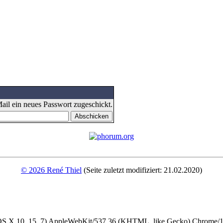
il ein neues Passwort zugeschickt.
© 2026 René Thiel
(Seite zuletzt modifiziert: 21.02.2020)
 OS X 10_15_7) AppleWebKit/537.36 (KHTML, like Gecko) Chrome/13