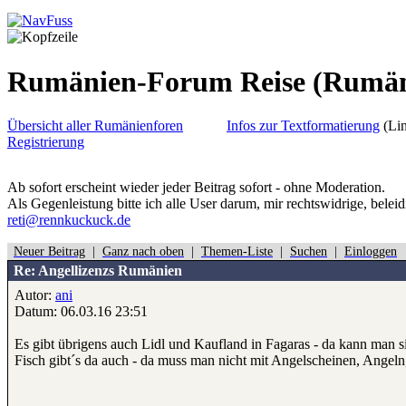
Rumänien-Forum Reise
(Rumän
Übersicht aller Rumänienforen
Infos zur Textformatierung
(Lin
Registrierung
Ab sofort erscheint wieder jeder Beitrag sofort - ohne Moderation.
Als Gegenleistung bitte ich alle User darum, mir rechtswidrige, belei
reti@rennkuckuck.de
Neuer Beitrag
|
Ganz nach oben
|
Themen-Liste
|
Suchen
|
Einloggen
Re: Angellizenzs Rumänien
Autor:
ani
Datum: 06.03.16 23:51
Es gibt übrigens auch Lidl und Kaufland in Fagaras - da kann man s
Fisch gibt´s da auch - da muss man nicht mit Angelscheinen, Angeln