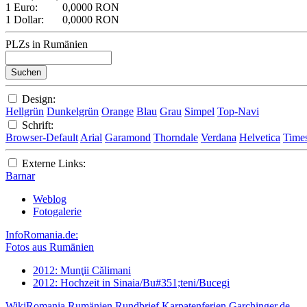
1 Euro:
0,0000 RON
1 Dollar:
0,0000 RON
PLZs in Rumänien
Design:
Hellgrün
Dunkelgrün
Orange
Blau
Grau
Simpel
Top-Navi
Schrift:
Browser-Default
Arial
Garamond
Thorndale
Verdana
Helvetica
Time
Externe Links:
Barnar
Weblog
Fotogalerie
InfoRomania.de:
Fotos aus Rumänien
2012: Munţii Călimani
2012: Hochzeit in Sinaia/Bu#351;teni/Bucegi
WikiRomania
Rumänien Rundbrief
Karpatenferien
Garchinger.de