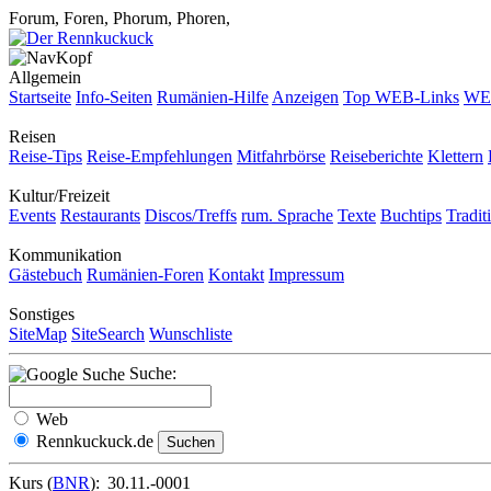
Forum, Foren, Phorum, Phoren,
Allgemein
Startseite
Info-Seiten
Rumänien-Hilfe
Anzeigen
Top WEB-Links
WEB
Reisen
Reise-Tips
Reise-Empfehlungen
Mitfahrbörse
Reiseberichte
Klettern
Kultur/Freizeit
Events
Restaurants
Discos/Treffs
rum. Sprache
Texte
Buchtips
Tradit
Kommunikation
Gästebuch
Rumänien-Foren
Kontakt
Impressum
Sonstiges
SiteMap
SiteSearch
Wunschliste
Suche:
Web
Rennkuckuck.de
Kurs (
BNR
):
30.11.-0001