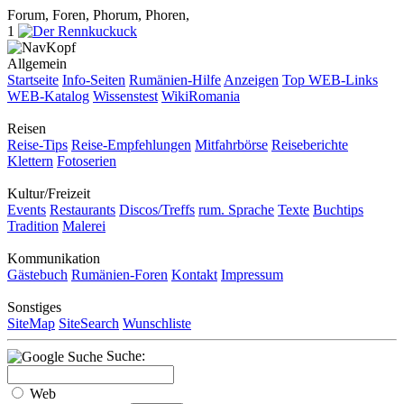
Forum, Foren, Phorum, Phoren,
1
Allgemein
Startseite
Info-Seiten
Rumänien-Hilfe
Anzeigen
Top WEB-Links
WEB-Katalog
Wissenstest
WikiRomania
Reisen
Reise-Tips
Reise-Empfehlungen
Mitfahrbörse
Reiseberichte
Klettern
Fotoserien
Kultur/Freizeit
Events
Restaurants
Discos/Treffs
rum. Sprache
Texte
Buchtips
Tradition
Malerei
Kommunikation
Gästebuch
Rumänien-Foren
Kontakt
Impressum
Sonstiges
SiteMap
SiteSearch
Wunschliste
Suche:
Web