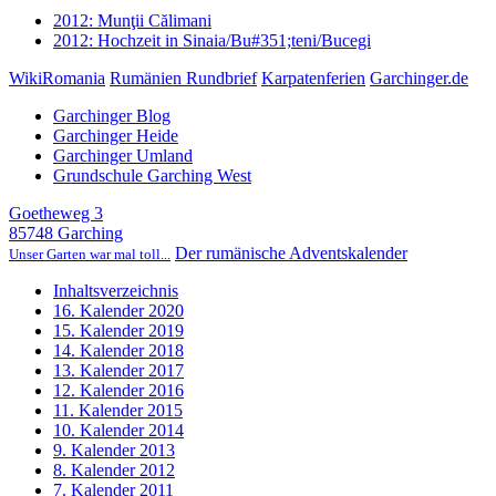
2012: Munţii Călimani
2012: Hochzeit in Sinaia/Bu#351;teni/Bucegi
WikiRomania
Rumänien Rundbrief
Karpatenferien
Garchinger.de
Garchinger Blog
Garchinger Heide
Garchinger Umland
Grundschule Garching West
Goetheweg 3
85748 Garching
Der rumänische Adventskalender
Unser Garten war mal toll...
Inhaltsverzeichnis
16. Kalender 2020
15. Kalender 2019
14. Kalender 2018
13. Kalender 2017
12. Kalender 2016
11. Kalender 2015
10. Kalender 2014
9. Kalender 2013
8. Kalender 2012
7. Kalender 2011