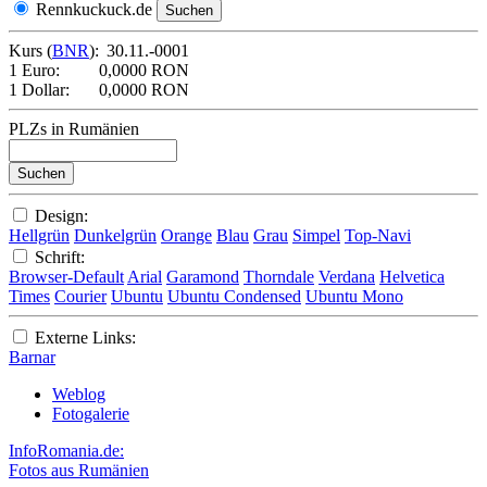
Rennkuckuck.de
Kurs (
BNR
):
30.11.-0001
1 Euro:
0,0000 RON
1 Dollar:
0,0000 RON
PLZs in Rumänien
Design:
Hellgrün
Dunkelgrün
Orange
Blau
Grau
Simpel
Top-Navi
Schrift:
Browser-Default
Arial
Garamond
Thorndale
Verdana
Helvetica
Times
Courier
Ubuntu
Ubuntu Condensed
Ubuntu Mono
Externe Links:
Barnar
Weblog
Fotogalerie
InfoRomania.de:
Fotos aus Rumänien