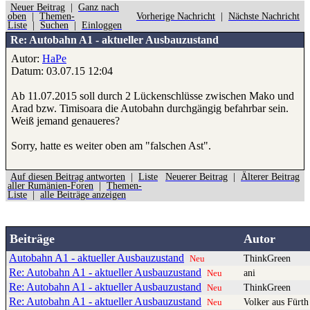
Neuer Beitrag
|
Ganz nach
oben
|
Themen-
Vorherige Nachricht
|
Nächste Nachricht
Liste
|
Suchen
|
Einloggen
Re: Autobahn A1 - aktueller Ausbauzustand
Autor:
HaPe
Datum: 03.07.15 12:04
Ab 11.07.2015 soll durch 2 Lückenschlüsse zwischen Mako und
Arad bzw. Timisoara die Autobahn durchgängig befahrbar sein.
Weiß jemand genaueres?
Sorry, hatte es weiter oben am "falschen Ast".
Auf diesen Beitrag antworten
|
Liste
Neuerer Beitrag
|
Älterer Beitrag
aller Rumänien-Foren
|
Themen-
Liste
|
alle Beiträge anzeigen
Beiträge
Autor
Autobahn A1 - aktueller Ausbauzustand
ThinkGreen
Neu
Re: Autobahn A1 - aktueller Ausbauzustand
ani
Neu
Re: Autobahn A1 - aktueller Ausbauzustand
ThinkGreen
Neu
Re: Autobahn A1 - aktueller Ausbauzustand
Volker aus Fürth
Neu