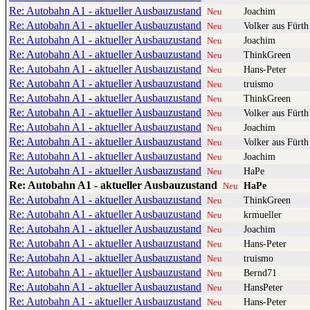
Re: Autobahn A1 - aktueller Ausbauzustand
Joachim
Neu
Re: Autobahn A1 - aktueller Ausbauzustand
Volker aus Fürth
Neu
Re: Autobahn A1 - aktueller Ausbauzustand
Joachim
Neu
Re: Autobahn A1 - aktueller Ausbauzustand
ThinkGreen
Neu
Re: Autobahn A1 - aktueller Ausbauzustand
Hans-Peter
Neu
Re: Autobahn A1 - aktueller Ausbauzustand
truismo
Neu
Re: Autobahn A1 - aktueller Ausbauzustand
ThinkGreen
Neu
Re: Autobahn A1 - aktueller Ausbauzustand
Volker aus Fürth
Neu
Re: Autobahn A1 - aktueller Ausbauzustand
Joachim
Neu
Re: Autobahn A1 - aktueller Ausbauzustand
Volker aus Fürth
Neu
Re: Autobahn A1 - aktueller Ausbauzustand
Joachim
Neu
Re: Autobahn A1 - aktueller Ausbauzustand
HaPe
Neu
Re: Autobahn A1 - aktueller Ausbauzustand
HaPe
Neu
Re: Autobahn A1 - aktueller Ausbauzustand
ThinkGreen
Neu
Re: Autobahn A1 - aktueller Ausbauzustand
krmueller
Neu
Re: Autobahn A1 - aktueller Ausbauzustand
Joachim
Neu
Re: Autobahn A1 - aktueller Ausbauzustand
Hans-Peter
Neu
Re: Autobahn A1 - aktueller Ausbauzustand
truismo
Neu
Re: Autobahn A1 - aktueller Ausbauzustand
Bernd71
Neu
Re: Autobahn A1 - aktueller Ausbauzustand
HansPeter
Neu
Re: Autobahn A1 - aktueller Ausbauzustand
Hans-Peter
Neu