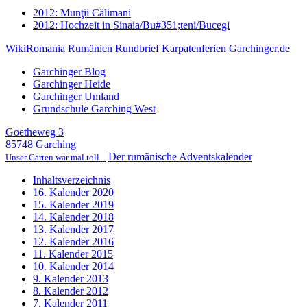
2012: Munţii Călimani
2012: Hochzeit in Sinaia/Bu#351;teni/Bucegi
WikiRomania
Rumänien Rundbrief
Karpatenferien
Garchinger.de
Garchinger Blog
Garchinger Heide
Garchinger Umland
Grundschule Garching West
Goetheweg 3
85748 Garching
Der rumänische Adventskalender
Unser Garten war mal toll...
Inhaltsverzeichnis
16. Kalender 2020
15. Kalender 2019
14. Kalender 2018
13. Kalender 2017
12. Kalender 2016
11. Kalender 2015
10. Kalender 2014
9. Kalender 2013
8. Kalender 2012
7. Kalender 2011