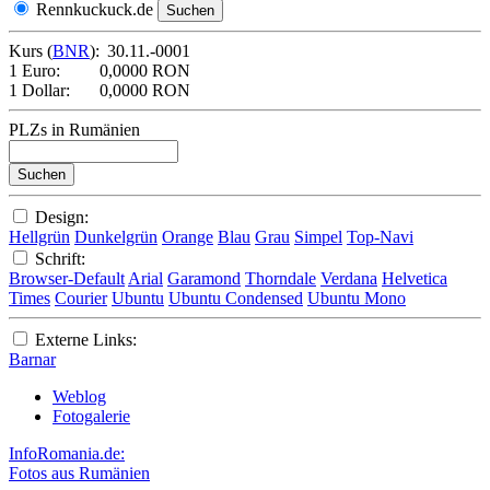
Rennkuckuck.de
Kurs (
BNR
):
30.11.-0001
1 Euro:
0,0000 RON
1 Dollar:
0,0000 RON
PLZs in Rumänien
Design:
Hellgrün
Dunkelgrün
Orange
Blau
Grau
Simpel
Top-Navi
Schrift:
Browser-Default
Arial
Garamond
Thorndale
Verdana
Helvetica
Times
Courier
Ubuntu
Ubuntu Condensed
Ubuntu Mono
Externe Links:
Barnar
Weblog
Fotogalerie
InfoRomania.de:
Fotos aus Rumänien