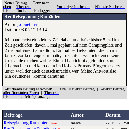
Neuer Beitrag
|
Ganz nach
oben
|
Themen-
Vorherige Nachricht
|
Nächste Nachricht
Liste
|
Suchen
|
Einloggen
Re: Reiseplanung Rumänien
Autor:
jo-buettner
Datum: 03.05.15 13:14
Ich hatte meist ein kleines Zelt dabei, und habe bisher 5 mal im
Zelt geschlafen, davon 1 mal geplant auf nem Campingplatz und
2 mal auf einer Fahrradtour. Einmal bei Bekannten, die ich im
Jahr zuvor kennengelernt hatte, im Garten, weil ich denen keine
Umstände machen wollte. Einmal hab ich nix gefunden zum
Übernachten und kam dann im Hof des Primars/Bürgermeisters
unter, weil der auch deutschsprachig war. Meine Antwort slso:
Ein deutliches "kommt darauf an!"
Auf diesen Beitrag antworten
|
Liste
Neuerer Beitrag
|
Älterer Beitrag
aller Rumänien-Foren
|
Themen-
Liste
|
alle Beiträge anzeigen
Beiträge
Autor
Datum
Reiseplanung Rumänien
maikel
27.04.15 12:4
Neu
Re: Reiseplanung Rumänien