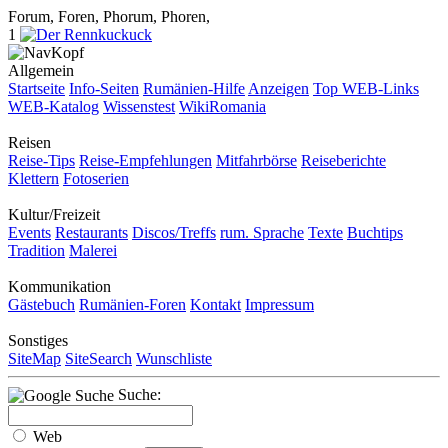
Forum, Foren, Phorum, Phoren,
1
Allgemein
Startseite
Info-Seiten
Rumänien-Hilfe
Anzeigen
Top WEB-Links
WEB-Katalog
Wissenstest
WikiRomania
Reisen
Reise-Tips
Reise-Empfehlungen
Mitfahrbörse
Reiseberichte
Klettern
Fotoserien
Kultur/Freizeit
Events
Restaurants
Discos/Treffs
rum. Sprache
Texte
Buchtips
Tradition
Malerei
Kommunikation
Gästebuch
Rumänien-Foren
Kontakt
Impressum
Sonstiges
SiteMap
SiteSearch
Wunschliste
Suche:
Web