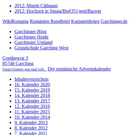
2012: Munţii Călimani
2012: Hochzeit in Sinaia/Bu#351;teni/Bucegi
WikiRomania
Rumänien Rundbrief
Karpatenferien
Garchinger.de
Garchinger Blog
Garchinger Heide
Garchinger Umland
Grundschule Garching West
Goetheweg 3
85748 Garching
Der rumänische Adventskalender
Unser Garten war mal toll...
Inhaltsverzeichnis
16. Kalender 2020
15. Kalender 2019
14. Kalender 2018
13. Kalender 2017
12. Kalender 2016
11. Kalender 2015
10. Kalender 2014
9. Kalender 2013
8. Kalender 2012
7. Kalender 2011