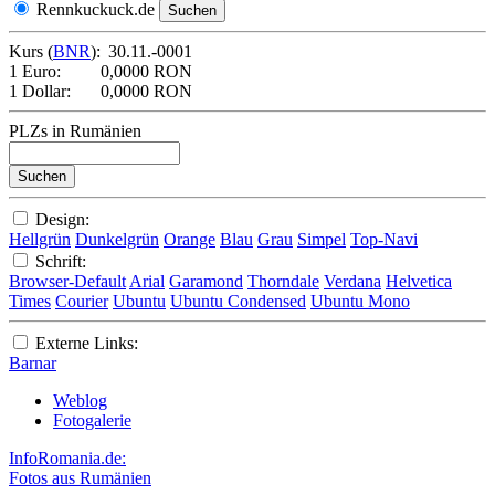
Rennkuckuck.de
Kurs (
BNR
):
30.11.-0001
1 Euro:
0,0000 RON
1 Dollar:
0,0000 RON
PLZs in Rumänien
Design:
Hellgrün
Dunkelgrün
Orange
Blau
Grau
Simpel
Top-Navi
Schrift:
Browser-Default
Arial
Garamond
Thorndale
Verdana
Helvetica
Times
Courier
Ubuntu
Ubuntu Condensed
Ubuntu Mono
Externe Links:
Barnar
Weblog
Fotogalerie
InfoRomania.de:
Fotos aus Rumänien