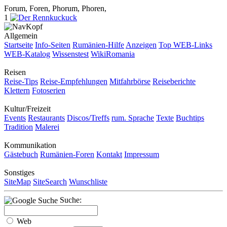
Forum, Foren, Phorum, Phoren,
1
Allgemein
Startseite
Info-Seiten
Rumänien-Hilfe
Anzeigen
Top WEB-Links
WEB-Katalog
Wissenstest
WikiRomania
Reisen
Reise-Tips
Reise-Empfehlungen
Mitfahrbörse
Reiseberichte
Klettern
Fotoserien
Kultur/Freizeit
Events
Restaurants
Discos/Treffs
rum. Sprache
Texte
Buchtips
Tradition
Malerei
Kommunikation
Gästebuch
Rumänien-Foren
Kontakt
Impressum
Sonstiges
SiteMap
SiteSearch
Wunschliste
Suche:
Web