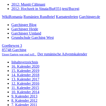
2012: Munţii Călimani
2012: Hochzeit in Sinaia/Bu#351;teni/Bucegi
WikiRomania
Rumänien Rundbrief
Karpatenferien
Garchinger.de
Garchinger Blog
Garchinger Heide
Garchinger Umland
Grundschule Garching West
Goetheweg 3
85748 Garching
Der rumänische Adventskalender
Unser Garten war mal toll...
Inhaltsverzeichnis
16. Kalender 2020
15. Kalender 2019
14. Kalender 2018
13. Kalender 2017
12. Kalender 2016
11. Kalender 2015
10. Kalender 2014
9. Kalender 2013
8. Kalender 2012
7. Kalender 2011