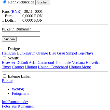
Rennkuckuck.de
Kurs (
BNR
):
30.11.-0001
1 Euro:
0,0000 RON
1 Dollar:
0,0000 RON
PLZs in Rumänien
Design:
Hellgrün
Dunkelgrün
Orange
Blau
Grau
Simpel
Top-Navi
Schrift:
Browser-Default
Arial
Garamond
Thorndale
Verdana
Helvetica
Times
Courier
Ubuntu
Ubuntu Condensed
Ubuntu Mono
Externe Links:
Barnar
Weblog
Fotogalerie
InfoRomania.de:
Fotos aus Rumänien