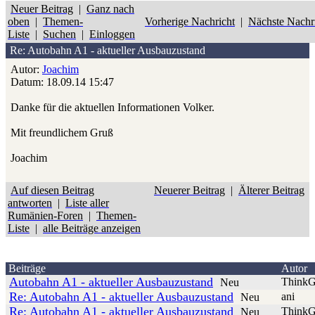
Neuer Beitrag
|
Ganz nach
oben
|
Themen-
Vorherige Nachricht
|
Nächste Nachr
Liste
|
Suchen
|
Einloggen
Re: Autobahn A1 - aktueller Ausbauzustand
Autor:
Joachim
Datum: 18.09.14 15:47
Danke für die aktuellen Informationen Volker.
Mit freundlichem Gruß
Joachim
Auf diesen Beitrag
Neuerer Beitrag
|
Älterer Beitrag
antworten
|
Liste aller
Rumänien-Foren
|
Themen-
Liste
|
alle Beiträge anzeigen
Beiträge
Autor
Autobahn A1 - aktueller Ausbauzustand
ThinkG
Neu
Re: Autobahn A1 - aktueller Ausbauzustand
ani
Neu
Re: Autobahn A1 - aktueller Ausbauzustand
ThinkG
Neu