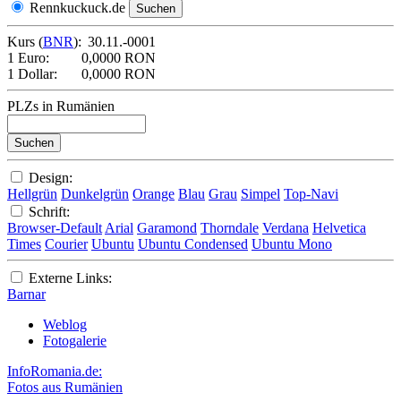
Rennkuckuck.de
Kurs (
BNR
):
30.11.-0001
1 Euro:
0,0000 RON
1 Dollar:
0,0000 RON
PLZs in Rumänien
Design:
Hellgrün
Dunkelgrün
Orange
Blau
Grau
Simpel
Top-Navi
Schrift:
Browser-Default
Arial
Garamond
Thorndale
Verdana
Helvetica
Times
Courier
Ubuntu
Ubuntu Condensed
Ubuntu Mono
Externe Links:
Barnar
Weblog
Fotogalerie
InfoRomania.de:
Fotos aus Rumänien