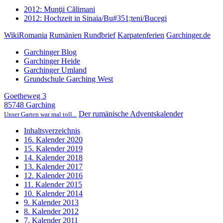
2012: Munţii Călimani
2012: Hochzeit in Sinaia/Bu#351;teni/Bucegi
WikiRomania
Rumänien Rundbrief
Karpatenferien
Garchinger.de
Garchinger Blog
Garchinger Heide
Garchinger Umland
Grundschule Garching West
Goetheweg 3
85748 Garching
Der rumänische Adventskalender
Unser Garten war mal toll...
Inhaltsverzeichnis
16. Kalender 2020
15. Kalender 2019
14. Kalender 2018
13. Kalender 2017
12. Kalender 2016
11. Kalender 2015
10. Kalender 2014
9. Kalender 2013
8. Kalender 2012
7. Kalender 2011