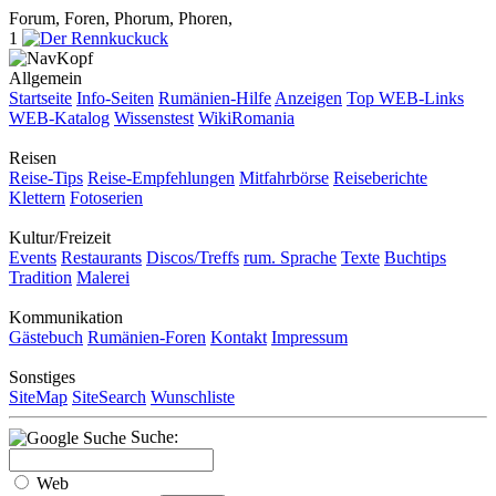
Forum, Foren, Phorum, Phoren,
1
Allgemein
Startseite
Info-Seiten
Rumänien-Hilfe
Anzeigen
Top WEB-Links
WEB-Katalog
Wissenstest
WikiRomania
Reisen
Reise-Tips
Reise-Empfehlungen
Mitfahrbörse
Reiseberichte
Klettern
Fotoserien
Kultur/Freizeit
Events
Restaurants
Discos/Treffs
rum. Sprache
Texte
Buchtips
Tradition
Malerei
Kommunikation
Gästebuch
Rumänien-Foren
Kontakt
Impressum
Sonstiges
SiteMap
SiteSearch
Wunschliste
Suche:
Web