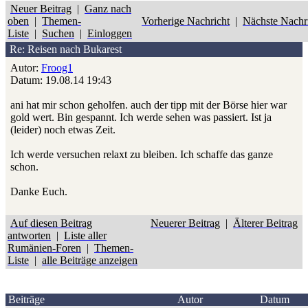
Neuer Beitrag
|
Ganz nach
oben
|
Themen-
Vorherige Nachricht
|
Nächste Nachr
Liste
|
Suchen
|
Einloggen
Re: Reisen nach Bukarest
Autor:
Froog1
Datum: 19.08.14 19:43
ani hat mir schon geholfen. auch der tipp mit der Börse hier war
gold wert. Bin gespannt. Ich werde sehen was passiert. Ist ja
(leider) noch etwas Zeit.
Ich werde versuchen relaxt zu bleiben. Ich schaffe das ganze
schon.
Danke Euch.
Auf diesen Beitrag
Neuerer Beitrag
|
Älterer Beitrag
antworten
|
Liste aller
Rumänien-Foren
|
Themen-
Liste
|
alle Beiträge anzeigen
Beiträge
Autor
Datum