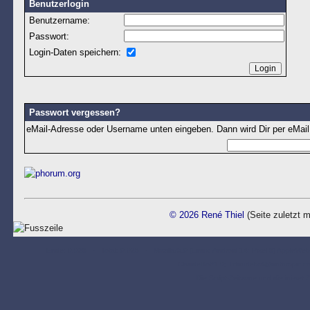
Benutzerlogin
Benutzername:
Passwort:
Login-Daten speichern:
Passwort vergessen?
eMail-Adresse oder Username unten eingeben. Dann wird Dir per eMail
© 2026 René Thiel
(Seite zuletzt m
Ende: 0,028 - Total: 0,028 - Mozilla/5.0 (Linux; Android 14; Pixel 8) AppleWeb
ClaudeBot/1.0; +claudebot@anthropic
Die Script-Zeitzone und die ini-set