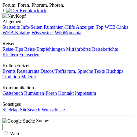
Forum, Foren, Phorum, Phoren,
1
Allgemein
Startseite
Info-Seiten
Rumänien-Hilfe
Anzeigen
Top WEB-Links
WEB-Katalog
Wissenstest
WikiRomania
Reisen
Reise-Tips
Reise-Empfehlungen
Mitfahrbörse
Reiseberichte
Klettern
Fotoserien
Kultur/Freizeit
Events
Restaurants
Discos/Treffs
rum. Sprache
Texte
Buchtips
Tradition
Malerei
Kommunikation
Gästebuch
Rumänien-Foren
Kontakt
Impressum
Sonstiges
SiteMap
SiteSearch
Wunschliste
Suche:
Web