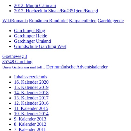
2012: Munţii Călimani
2012: Hochzeit in Sinaia/Bu#351;teni/Bucegi
WikiRomania
Rumänien Rundbrief
Karpatenferien
Garchinger.de
Garchinger Blog
Garchinger Heide
Garchinger Umland
Grundschule Garching West
Goetheweg 3
85748 Garching
Der rumänische Adventskalender
Unser Garten war mal toll...
Inhaltsverzeichnis
16. Kalender 2020
15. Kalender 2019
14. Kalender 2018
13. Kalender 2017
12. Kalender 2016
11. Kalender 2015
10. Kalender 2014
9. Kalender 2013
8. Kalender 2012
7. Kalender 2011