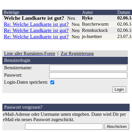
Beiträge
Autor
Datum
Welche Landkarte ist gut?
Ryka
02.06.1
Neu
Re: Welche Landkarte ist gut?
Buecherwurm
02.06.1
Neu
Re: Welche Landkarte ist gut?
Rennkuckuck
02.06.1
Neu
Re: Welche Landkarte ist gut?
jo-buettner
23.07.1
Neu
Liste aller Rumänien-Foren
|
Zur Registrierung
Benutzerlogin
Benutzername:
Passwort:
Login-Daten speichern:
Passwort vergessen?
eMail-Adresse oder Username unten eingeben. Dann wird Dir per
eMail ein neues Passwort zugeschickt.