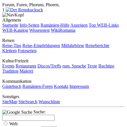
Forum, Foren, Phorum, Phoren,
1
Allgemein
Startseite
Info-Seiten
Rumänien-Hilfe
Anzeigen
Top WEB-Links
WEB-Katalog
Wissenstest
WikiRomania
Reisen
Reise-Tips
Reise-Empfehlungen
Mitfahrbörse
Reiseberichte
Klettern
Fotoserien
Kultur/Freizeit
Events
Restaurants
Discos/Treffs
rum. Sprache
Texte
Buchtips
Tradition
Malerei
Kommunikation
Gästebuch
Rumänien-Foren
Kontakt
Impressum
Sonstiges
SiteMap
SiteSearch
Wunschliste
Suche:
Web