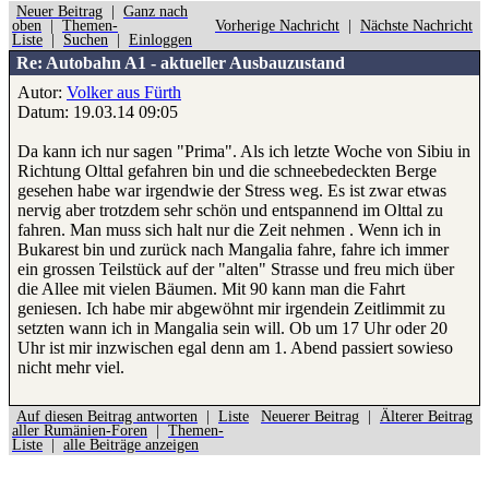
Neuer Beitrag
|
Ganz nach
oben
|
Themen-
Vorherige Nachricht
|
Nächste Nachricht
Liste
|
Suchen
|
Einloggen
Re: Autobahn A1 - aktueller Ausbauzustand
Autor:
Volker aus Fürth
Datum: 19.03.14 09:05
Da kann ich nur sagen "Prima". Als ich letzte Woche von Sibiu in
Richtung Olttal gefahren bin und die schneebedeckten Berge
gesehen habe war irgendwie der Stress weg. Es ist zwar etwas
nervig aber trotzdem sehr schön und entspannend im Olttal zu
fahren. Man muss sich halt nur die Zeit nehmen . Wenn ich in
Bukarest bin und zurück nach Mangalia fahre, fahre ich immer
ein grossen Teilstück auf der "alten" Strasse und freu mich über
die Allee mit vielen Bäumen. Mit 90 kann man die Fahrt
geniesen. Ich habe mir abgewöhnt mir irgendein Zeitlimmit zu
setzten wann ich in Mangalia sein will. Ob um 17 Uhr oder 20
Uhr ist mir inzwischen egal denn am 1. Abend passiert sowieso
nicht mehr viel.
Auf diesen Beitrag antworten
|
Liste
Neuerer Beitrag
|
Älterer Beitrag
aller Rumänien-Foren
|
Themen-
Liste
|
alle Beiträge anzeigen