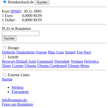
Rennkuckuck.de
Kurs (
BNR
):
30.11.-0001
1 Euro:
0,0000 RON
1 Dollar:
0,0000 RON
PLZs in Rumänien
Design:
Hellgrün
Dunkelgrün
Orange
Blau
Grau
Simpel
Top-Navi
Schrift:
Browser-Default
Arial
Garamond
Thorndale
Verdana
Helvetica
Times
Courier
Ubuntu
Ubuntu Condensed
Ubuntu Mono
Externe Links:
Barnar
Weblog
Fotogalerie
InfoRomania.de:
Fotos aus Rumänien