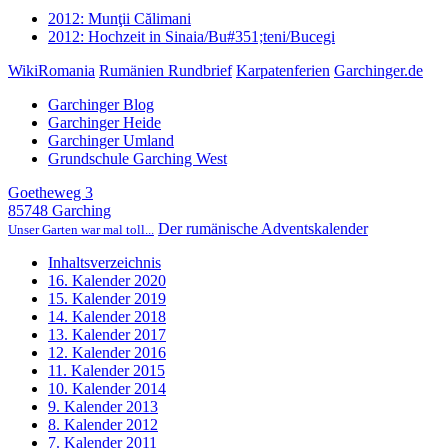
2012: Munţii Călimani
2012: Hochzeit in Sinaia/Bu#351;teni/Bucegi
WikiRomania
Rumänien Rundbrief
Karpatenferien
Garchinger.de
Garchinger Blog
Garchinger Heide
Garchinger Umland
Grundschule Garching West
Goetheweg 3
85748 Garching
Der rumänische Adventskalender
Unser Garten war mal toll...
Inhaltsverzeichnis
16. Kalender 2020
15. Kalender 2019
14. Kalender 2018
13. Kalender 2017
12. Kalender 2016
11. Kalender 2015
10. Kalender 2014
9. Kalender 2013
8. Kalender 2012
7. Kalender 2011