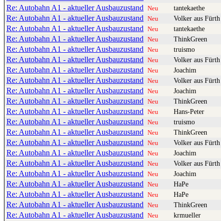
Re: Autobahn A1 - aktueller Ausbauzustand
tantekaethe
Neu
Re: Autobahn A1 - aktueller Ausbauzustand
Volker aus Fürth
Neu
Re: Autobahn A1 - aktueller Ausbauzustand
tantekaethe
Neu
Re: Autobahn A1 - aktueller Ausbauzustand
ThinkGreen
Neu
Re: Autobahn A1 - aktueller Ausbauzustand
truismo
Neu
Re: Autobahn A1 - aktueller Ausbauzustand
Volker aus Fürth
Neu
Re: Autobahn A1 - aktueller Ausbauzustand
Joachim
Neu
Re: Autobahn A1 - aktueller Ausbauzustand
Volker aus Fürth
Neu
Re: Autobahn A1 - aktueller Ausbauzustand
Joachim
Neu
Re: Autobahn A1 - aktueller Ausbauzustand
ThinkGreen
Neu
Re: Autobahn A1 - aktueller Ausbauzustand
Hans-Peter
Neu
Re: Autobahn A1 - aktueller Ausbauzustand
truismo
Neu
Re: Autobahn A1 - aktueller Ausbauzustand
ThinkGreen
Neu
Re: Autobahn A1 - aktueller Ausbauzustand
Volker aus Fürth
Neu
Re: Autobahn A1 - aktueller Ausbauzustand
Joachim
Neu
Re: Autobahn A1 - aktueller Ausbauzustand
Volker aus Fürth
Neu
Re: Autobahn A1 - aktueller Ausbauzustand
Joachim
Neu
Re: Autobahn A1 - aktueller Ausbauzustand
HaPe
Neu
Re: Autobahn A1 - aktueller Ausbauzustand
HaPe
Neu
Re: Autobahn A1 - aktueller Ausbauzustand
ThinkGreen
Neu
Re: Autobahn A1 - aktueller Ausbauzustand
krmueller
Neu