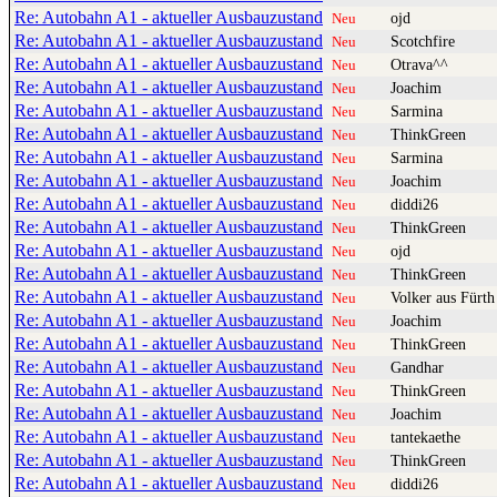
Re: Autobahn A1 - aktueller Ausbauzustand
ojd
Neu
Re: Autobahn A1 - aktueller Ausbauzustand
Scotchfire
Neu
Re: Autobahn A1 - aktueller Ausbauzustand
Otrava^^
Neu
Re: Autobahn A1 - aktueller Ausbauzustand
Joachim
Neu
Re: Autobahn A1 - aktueller Ausbauzustand
Sarmina
Neu
Re: Autobahn A1 - aktueller Ausbauzustand
ThinkGreen
Neu
Re: Autobahn A1 - aktueller Ausbauzustand
Sarmina
Neu
Re: Autobahn A1 - aktueller Ausbauzustand
Joachim
Neu
Re: Autobahn A1 - aktueller Ausbauzustand
diddi26
Neu
Re: Autobahn A1 - aktueller Ausbauzustand
ThinkGreen
Neu
Re: Autobahn A1 - aktueller Ausbauzustand
ojd
Neu
Re: Autobahn A1 - aktueller Ausbauzustand
ThinkGreen
Neu
Re: Autobahn A1 - aktueller Ausbauzustand
Volker aus Fürth
Neu
Re: Autobahn A1 - aktueller Ausbauzustand
Joachim
Neu
Re: Autobahn A1 - aktueller Ausbauzustand
ThinkGreen
Neu
Re: Autobahn A1 - aktueller Ausbauzustand
Gandhar
Neu
Re: Autobahn A1 - aktueller Ausbauzustand
ThinkGreen
Neu
Re: Autobahn A1 - aktueller Ausbauzustand
Joachim
Neu
Re: Autobahn A1 - aktueller Ausbauzustand
tantekaethe
Neu
Re: Autobahn A1 - aktueller Ausbauzustand
ThinkGreen
Neu
Re: Autobahn A1 - aktueller Ausbauzustand
diddi26
Neu